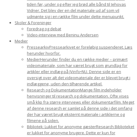
tiden før, under og efter jeg brød alle bånd til Jehovas
Vidner. Det blev der en del materiale ud af som vil
udmønte sig i en række film under dette menupunkt.
Skoler & Foreninger
Foredrag og debat
Video-interview med Beninu Andersen
Medier
Pressearkiv
Pressearkivet er foreløbig suspenderet. Læs
herunder hvorfor.
Medier
Herunder finder du en række medier – primært
videomateriale, som har været brugt som grundlag for
artikler eller indlæg på JVinfo•NU. Denne side er en
oversigt over alt det videomateriale der er blevet brugt i
indlæggene, uden den tilhørende artikel.
Research og Dokumentation
Mange film indeholder
henvisninger til research og dokumentation. Ofte vises
små klip fra større interviews eller dokumentarfilm. Meget
af denne research er samlet på denne side i det omfang
der har været brugt eksternt materiale i artiklerne og
filmene på siden.
Bibliotek: Lukket for anonyme gæster
Research Biblioteket
er lukket for anonyme brugere. Dette er kun for