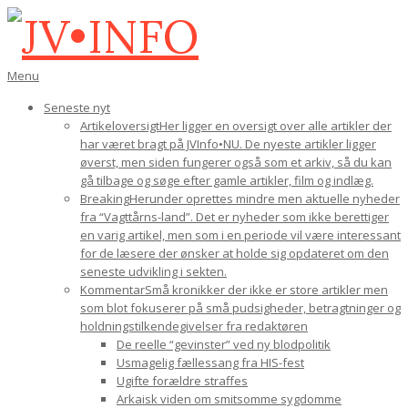
Gå
til
indhold
JV•INFO
Den
Menu
primære
Seneste nyt
navigations-
Artikeloversigt
Her ligger en oversigt over alle artikler der
menu
har været bragt på JVInfo•NU. De nyeste artikler ligger
øverst, men siden fungerer også som et arkiv, så du kan
gå tilbage og søge efter gamle artikler, film og indlæg.
Breaking
Herunder oprettes mindre men aktuelle nyheder
fra “Vagttårns-land”. Det er nyheder som ikke berettiger
en varig artikel, men som i en periode vil være interessant
for de læsere der ønsker at holde sig opdateret om den
seneste udvikling i sekten.
Kommentar
Små kronikker der ikke er store artikler men
som blot fokuserer på små pudsigheder, betragtninger og
holdningstilkendegivelser fra redaktøren
De reelle “gevinster” ved ny blodpolitik
Usmagelig fællessang fra HIS-fest
Ugifte forældre straffes
Arkaisk viden om smitsomme sygdomme