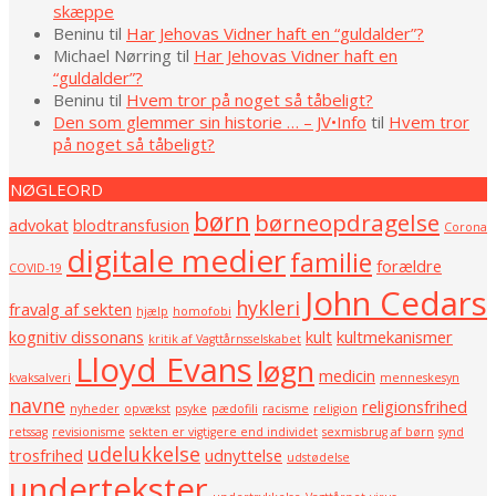
skæppe
Beninu
til
Har Jehovas Vidner haft en “guldalder”?
Michael Nørring
til
Har Jehovas Vidner haft en
“guldalder”?
Beninu
til
Hvem tror på noget så tåbeligt?
Den som glemmer sin historie … – JV•Info
til
Hvem tror
på noget så tåbeligt?
NØGLEORD
børn
børneopdragelse
advokat
blodtransfusion
Corona
digitale medier
familie
forældre
COVID-19
John Cedars
hykleri
fravalg af sekten
hjælp
homofobi
kognitiv dissonans
kult
kultmekanismer
kritik af Vagttårnsselskabet
Lloyd Evans
løgn
medicin
kvaksalveri
menneskesyn
navne
religionsfrihed
nyheder
opvækst
psyke
pædofili
racisme
religion
retssag
revisionisme
sekten er vigtigere end individet
sexmisbrug af børn
synd
udelukkelse
trosfrihed
udnyttelse
udstødelse
undertekster