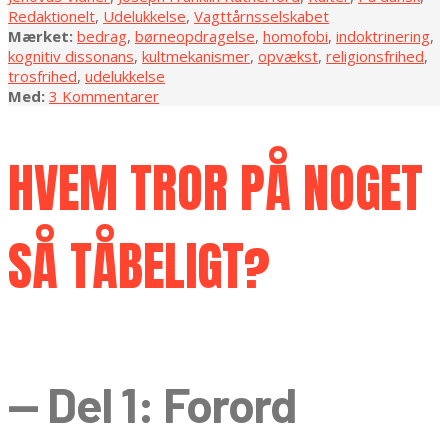
Redaktionelt
,
Udelukkelse
,
Vagttårnsselskabet
Mærket:
bedrag
,
børneopdragelse
,
homofobi
,
indoktrinering
,
kognitiv dissonans
,
kultmekanismer
,
opvækst
,
religionsfrihed
,
trosfrihed
,
udelukkelse
Med:
3 Kommentarer
HVEM TROR PÅ NOGET
SÅ TÅBELIGT?
— Del 1: Forord