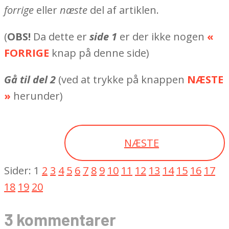
forrige
eller
næste
del af artiklen.
(
OBS!
Da dette er
side 1
er der ikke nogen
«
FORRIGE
knap på denne side)
Gå til del 2
(ved at trykke på knappen
NÆSTE
»
herunder)
NÆSTE
Sider:
1
2
3
4
5
6
7
8
9
10
11
12
13
14
15
16
17
18
19
20
2022-
3 kommentarer
08-