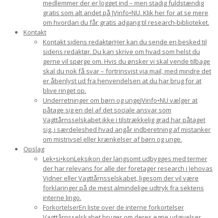
medlemmer der er logget ind – men stadig fuldstændig
gratis som alt andet på JVinfo•NU. Klik her for at se mere
om hvordan du får gratis adgang til research-biblioteket.
Kontakt
Kontakt sidens redaktør
Her kan du sende en besked til
sidens redaktør. Du kan skrive om hvad som helst du
gerne vil spørge om. Hvis du ønsker vi skal vende tilbage
skal du nok få svar – fortrinsvist via mail, med mindre det
er åbenlyst ud fra henvendelsen at du har brug for at
blive ringet op.
Underretninger om børn og unge
JVinfo•NU vælger at
påtage sig en del af det sociale ansvar som
Vagttårnsselskabet ikke i tilstrækkelig grad har påtaget
sig, i særdeleshed hvad angår indberetning af mistanker
om mistrivsel eller krænkelser af børn og unge.
Opslag
Lek•si•kon
Leksikon der langsomt udbygges med termer
der har relevans for alle der foretager research i Jehovas
Vidner eller Vagttårnsselskabet, ligesom der vil være
forklaringer på de mest almindelige udtryk fra sektens
interne lingo.
Forkortelser
En liste over de interne forkortelser
Vagttårnsselskabet bruger om deres egne udgivelser.