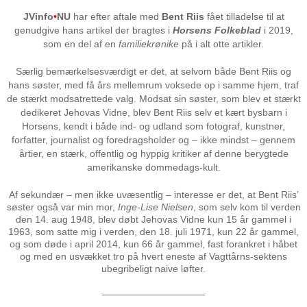
JVinfo
•
NU
har efter aftale med
Bent Riis
fået tilladelse til at
genudgive hans artikel der bragtes i
Horsens Folkeblad
i 2019,
som en del af en
familiekrønike
på i alt otte artikler.
Særlig bemærkelsesværdigt er det, at selvom både Bent Riis og
hans søster, med få års mellemrum voksede op i samme hjem, traf
de stærkt modsatrettede valg. Modsat sin søster, som blev et stærkt
dedikeret Jehovas Vidne, blev Bent Riis selv et kært bysbarn i
Horsens, kendt i både ind- og udland som fotograf, kunstner,
forfatter, journalist og foredragsholder og – ikke mindst – gennem
årtier, en stærk, offentlig og hyppig kritiker af denne berygtede
amerikanske dommedags-kult.
Af sekundær – men ikke uvæsentlig – interesse er det, at Bent Riis’
søster også var min mor,
Inge-Lise Nielsen
, som selv kom til verden
den 14. aug 1948, blev døbt Jehovas Vidne kun 15 år gammel i
1963, som satte mig i verden, den 18. juli 1971, kun 22 år gammel,
og som døde i april 2014, kun 66 år gammel, fast forankret i håbet
og med en usvækket tro på hvert eneste af Vagttårns-sektens
ubegribeligt naive løfter.
───────────────