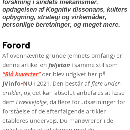
forskning i sindets mekanismer,
opdagelsen af
Kognitiv dissonans
, kulters
opbygning, strategi og virkemåder,
personlige beretninger, og meget mere.
Forord
Af ovennævnte grunde (emnets omfang) er
denne artikel en
føljeton
i samme stil som
“Blå kuverter”
der blev udgivet her på
JVinfo
•
NU
i 2021. Den består af
flere under-
artikler
, og det kan absolut anbefales at læse
dem
i rækkefølge
, da flere forudsætninger for
forståelse af de efterfølgende artikler
etableres undervejs. Du manøvrerer i de
enkelte dele af føljetonen med de