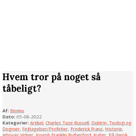
Hvem tror på noget så
tåbeligt?
Af:
Beninu
Dato:
05-08-2022
Kategorier:
Artikel
,
Charles Taze Russell
,
Doktrin, Teologi og
Dogmer
,
Fejltagelser/Profetier
,
Frederick Franz
,
Historie
,
Jehovas Vidner
,
Joseph Franklin Rutherford
,
Kulter
,
På dansk
,