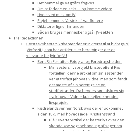
Det hemmelige Vagttårn frigives
Om at forlade en sekt — og komme videre
Hvem ved mest om JV
Plejehjemmets “årstekst” var flottere
Diktatorer ligner hinanden
Sådan bruges mennesker også i JV-sekten
Fra Redaktionen
Gæsteskribenter
Skribenter der er inviteret til at bidrage til
JVinfo•NU, som har artikler eller beretninger der er
relevante for JVinfo•NU
Bent Riis
Forfatter, Fotograf og Foredragsholder.
Min søsters livsprojekt bristede
Bent Riis
fortæller i denne artikel om sin søster der
var et trofast Jehovas Vidne, men som fandt
det meste af sin berettigelse pr.
stedfortræder. Da hendes søn afskrev sig
fra Jehovas Vidner kuldsejlede hendes
livsprojekt.
Fædrelandsvennen
Norsk avis der er udkommet
siden 1875 med hovedsæde i Kristianssand
Blå Kuverter
Artikel der kaster lys over den
skandaløse sagsbehandling af sager om