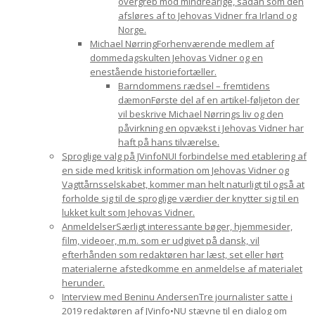
overgreb mod mindreårige, sådan som den
afsløres af to Jehovas Vidner fra Irland og
Norge.
Michael Nørring
Forhenværende medlem af
dommedagskulten Jehovas Vidner og en
enestående historiefortæller.
Barndommens rædsel – fremtidens
dæmon
Første del af en artikel-føljeton der
vil beskrive Michael Nørrings liv og den
påvirkning en opvækst i Jehovas Vidner har
haft på hans tilværelse.
Sproglige valg på JVinfoNU
I forbindelse med etablering af
en side med kritisk information om Jehovas Vidner og
Vagttårnsselskabet, kommer man helt naturligt til også at
forholde sig til de sproglige værdier der knytter sig til en
lukket kult som Jehovas Vidner.
Anmeldelser
Særligt interessante bøger, hjemmesider,
film, videoer, m.m. som er udgivet på dansk, vil
efterhånden som redaktøren har læst, set eller hørt
materialerne afstedkomme en anmeldelse af materialet
herunder.
Interview med Beninu Andersen
Tre journalister satte i
2019 redaktøren af JVinfo•NU stævne til en dialog om