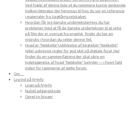
Ved hjælp af denne liste vil du nemmere kunne genkende
hvilken litteratur der henvises til hvis du ser en reference
i materialer fra Vagttårnsselskabet.
Hvordan får jeg danske undertekster
Hvis du har
problemer med at få de danske undertekster til at virke
på film der er oversat fra engelsk, finder du her en
instruks i hvordan du retter denne fejl.
Hvad er “Netikette”
Uddybelse af begrebet “Netikette”
(eller uskrevne regler for god skik på digitale fora). Her
finder du en sammenfatning der skal sikre en
tydeliggørelse af hvad “Netikette” betyder — i hvert fald
inden for rammerne af dette forum.
Om …
Log ind på JV•Info
Login på JV•Info
Nulstil adgangskode
Opret ny bruger