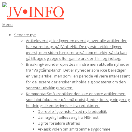
Gå
til
indhold
JV•INFO
Den
Menu
primære
Seneste nyt
navigations-
Artikeloversigt
Her ligger en oversigt over alle artikler der
menu
har været bragt på JVInfo•NU. De nyeste artikler ligger
øverst, men siden fungerer også som et arkiv, så du kan
gå tilbage og søge efter gamle artikler, film og indlæg.
Breaking
Herunder oprettes mindre men aktuelle nyheder
fra “Vagttårns-land”. Det er nyheder som ikke berettiger
en varig artikel, men som i en periode vil være interessant
for de læsere der ønsker at holde sig opdateret om den
seneste udvikling i sekten.
Kommentar
Små kronikker der ikke er store artikler men
som blot fokuserer på små pudsigheder, betragtninger og
holdningstilkendegivelser fra redaktøren
De reelle “gevinster” ved ny blodpolitik
Usmagelig fællessang fra HIS-fest
Ugifte forældre straffes
Arkaisk viden om smitsomme sygdomme