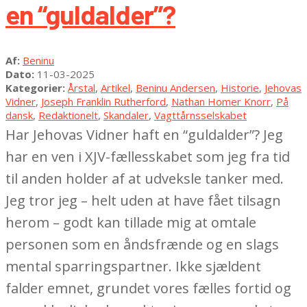
en “guldalder”?
2025-
Af:
Beninu
03-
Dato:
11-03-2025
11
Kategorier:
Årstal
,
Artikel
,
Beninu Andersen
,
Historie
,
Jehovas
Vidner
,
Joseph Franklin Rutherford
,
Nathan Homer Knorr
,
På
dansk
,
Redaktionelt
,
Skandaler
,
Vagttårnsselskabet
Har Jehovas Vidner haft en “guldalder”? Jeg
har en ven i XJV-fællesskabet som jeg fra tid
til anden holder af at udveksle tanker med.
Jeg tror jeg – helt uden at have fået tilsagn
herom – godt kan tillade mig at omtale
personen som en åndsfrænde og en slags
mental sparringspartner. Ikke sjældent
falder emnet, grundet vores fælles fortid og