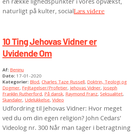
en række lighedspunkter i vores opvækst,
naturligt på kulter, social
Læs videre
10 Ting Jehovas Vidner er
Uvidende Om
2020-
Af:
Beninu
01-
Dato:
17-01-2020
17
Kategorier:
Blod
,
Charles Taze Russell
,
Doktrin, Teologi og
Dogmer
,
Fejltagelser/Profetier
,
Jehovas Vidner
,
Joseph
Franklin Rutherford
,
På dansk
,
Raymond Franz
,
Seksualitet
,
Skandaler
,
Udelukkelse
,
Video
Udfordring til Jehovas Vidner: Hvor meget
ved du om din egen religion? John Cedars’
Videolog nr. 300 Når man tager i betragtning