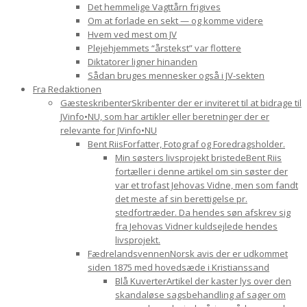
Det hemmelige Vagttårn frigives
Om at forlade en sekt — og komme videre
Hvem ved mest om JV
Plejehjemmets “årstekst” var flottere
Diktatorer ligner hinanden
Sådan bruges mennesker også i JV-sekten
Fra Redaktionen
Gæsteskribenter
Skribenter der er inviteret til at bidrage til
JVinfo•NU, som har artikler eller beretninger der er
relevante for JVinfo•NU
Bent Riis
Forfatter, Fotograf og Foredragsholder.
Min søsters livsprojekt bristede
Bent Riis
fortæller i denne artikel om sin søster der
var et trofast Jehovas Vidne, men som fandt
det meste af sin berettigelse pr.
stedfortræder. Da hendes søn afskrev sig
fra Jehovas Vidner kuldsejlede hendes
livsprojekt.
Fædrelandsvennen
Norsk avis der er udkommet
siden 1875 med hovedsæde i Kristianssand
Blå Kuverter
Artikel der kaster lys over den
skandaløse sagsbehandling af sager om