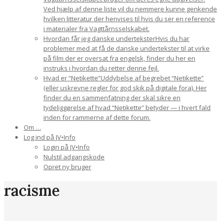
Ved hjælp af denne liste vil du nemmere kunne genkende
hvilken litteratur der henvises til hvis du ser en reference
i materialer fra Vagttårnsselskabet.
Hvordan får jeg danske undertekster
Hvis du har
problemer med at få de danske undertekster til at virke
på film der er oversat fra engelsk, finder du her en
instruks i hvordan du retter denne fejl.
Hvad er “Netikette”
Uddybelse af begrebet “Netikette”
(eller uskrevne regler for god skik på digitale fora). Her
finder du en sammenfatning der skal sikre en
tydeliggørelse af hvad “Netikette” betyder — i hvert fald
inden for rammerne af dette forum.
Om …
Log ind på JV•Info
Login på JV•Info
Nulstil adgangskode
Opret ny bruger
racisme