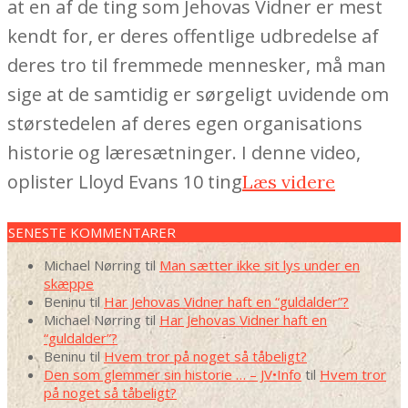
at en af de ting som Jehovas Vidner er mest
kendt for, er deres offentlige udbredelse af
deres tro til fremmede mennesker, må man
sige at de samtidig er sørgeligt uvidende om
størstedelen af deres egen organisations
historie og læresætninger. I denne video,
oplister Lloyd Evans 10 ting
Læs videre
SENESTE KOMMENTARER
Michael Nørring
til
Man sætter ikke sit lys under en
skæppe
Beninu
til
Har Jehovas Vidner haft en “guldalder”?
Michael Nørring
til
Har Jehovas Vidner haft en
“guldalder”?
Beninu
til
Hvem tror på noget så tåbeligt?
Den som glemmer sin historie … – JV•Info
til
Hvem tror
på noget så tåbeligt?