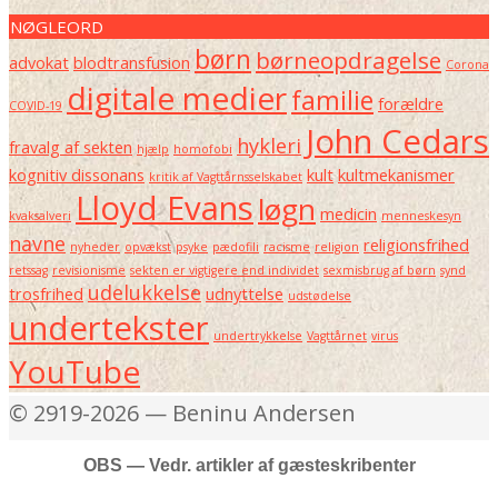
NØGLEORD
børn
børneopdragelse
advokat
blodtransfusion
Corona
digitale medier
familie
forældre
COVID-19
John Cedars
hykleri
fravalg af sekten
hjælp
homofobi
kognitiv dissonans
kult
kultmekanismer
kritik af Vagttårnsselskabet
Lloyd Evans
løgn
medicin
kvaksalveri
menneskesyn
navne
religionsfrihed
nyheder
opvækst
psyke
pædofili
racisme
religion
retssag
revisionisme
sekten er vigtigere end individet
sexmisbrug af børn
synd
udelukkelse
trosfrihed
udnyttelse
udstødelse
undertekster
undertrykkelse
Vagttårnet
virus
YouTube
© 2919-2026 — Beninu Andersen
OBS — Vedr. artikler af gæsteskribenter