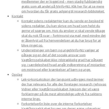
medlemmer der er logget ind – men stadig fuldstændig
gratis som alt andet på JVinfo•NU. Klik her for at se mere
om hvordan du får gratis adgang til research-biblioteket.
Kontakt
Kontakt sidens redaktør
Her kan du sende en besked til
sidens redaktør. Du kan skrive om hvad som helst du
gerne vil spørge om. Hvis du ønsker vi skal vende tilbage
skal du nok få svar – fortrinsvist via mail, med mindre det
er åbenlyst ud fra henvendelsen at du har brug for at
blive ringet op.
Underretninger om børn og unge
JVinfo•NU vælger at
påtage sig en del af det sociale ansvar som
Vagttårnsselskabet ikke i tilstrækkelig grad har påtaget
sig, i særdeleshed hvad angår indberetning af mistanker
om mistrivsel eller krænkelser af børn og unge.
Opslag
Lek•si•kon
Leksikon der langsomt udbygges med termer
der har relevans for alle der foretager research i Jehovas
Vidner eller Vagttårnsselskabet, ligesom der vil være
forklaringer på de mest almindelige udtryk fra sektens
interne lingo.
Forkortelser
En liste over de interne forkortelser
Vagttårnsselskabet bruger om deres egne udgivelser.