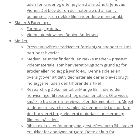
tiden før, under og efter jeg brød alle bånd til Jehovas
Vidner. Det blev der en del materiale ud af som vil
udmønte sig i en række film under dette menupunkt.
Skoler & Foreninger
Foredrag og debat
Video-interview med Beninu Andersen
Medier
Pressearkiv
Pressearkivet er foreløbig suspenderet. Læs
herunder hvorfor.
Medier
Herunder finder du en række medier – primært
videomateriale, som har været brugt som grundlag for
artikler eller indlæg på JVinfo•NU. Denne side er en
oversigt over alt det videomateriale der er blevet brugt i
indlæggene, uden den tilhørende artikel.
Research og Dokumentation
Mange film indeholder
henvisninger til research og dokumentation. Ofte vises
små klip fra større interviews eller dokumentarfilm. Meget
af denne research er samlet på denne side i det omfang
der har været brugt eksternt materiale i artiklerne og
filmene på siden.
Bibliotek: Lukket for anonyme gæster
Research Biblioteket
er lukket for anonyme brugere. Dette er kun for