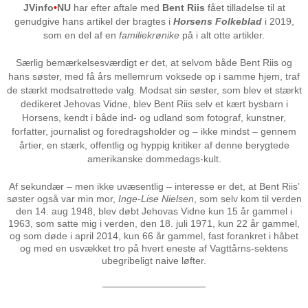
JVinfo
•
NU
har efter aftale med
Bent Riis
fået tilladelse til at
genudgive hans artikel der bragtes i
Horsens Folkeblad
i 2019,
som en del af en
familiekrønike
på i alt otte artikler.
Særlig bemærkelsesværdigt er det, at selvom både Bent Riis og
hans søster, med få års mellemrum voksede op i samme hjem, traf
de stærkt modsatrettede valg. Modsat sin søster, som blev et stærkt
dedikeret Jehovas Vidne, blev Bent Riis selv et kært bysbarn i
Horsens, kendt i både ind- og udland som fotograf, kunstner,
forfatter, journalist og foredragsholder og – ikke mindst – gennem
årtier, en stærk, offentlig og hyppig kritiker af denne berygtede
amerikanske dommedags-kult.
Af sekundær – men ikke uvæsentlig – interesse er det, at Bent Riis’
søster også var min mor,
Inge-Lise Nielsen
, som selv kom til verden
den 14. aug 1948, blev døbt Jehovas Vidne kun 15 år gammel i
1963, som satte mig i verden, den 18. juli 1971, kun 22 år gammel,
og som døde i april 2014, kun 66 år gammel, fast forankret i håbet
og med en usvækket tro på hvert eneste af Vagttårns-sektens
ubegribeligt naive løfter.
───────────────