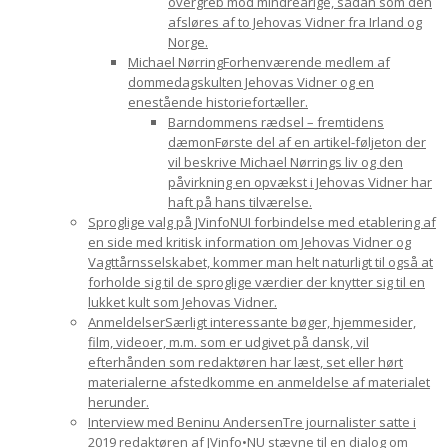
overgreb mod mindreårige, sådan som den
afsløres af to Jehovas Vidner fra Irland og
Norge.
Michael Nørring
Forhenværende medlem af
dommedagskulten Jehovas Vidner og en
enestående historiefortæller.
Barndommens rædsel – fremtidens
dæmon
Første del af en artikel-føljeton der
vil beskrive Michael Nørrings liv og den
påvirkning en opvækst i Jehovas Vidner har
haft på hans tilværelse.
Sproglige valg på JVinfoNU
I forbindelse med etablering af
en side med kritisk information om Jehovas Vidner og
Vagttårnsselskabet, kommer man helt naturligt til også at
forholde sig til de sproglige værdier der knytter sig til en
lukket kult som Jehovas Vidner.
Anmeldelser
Særligt interessante bøger, hjemmesider,
film, videoer, m.m. som er udgivet på dansk, vil
efterhånden som redaktøren har læst, set eller hørt
materialerne afstedkomme en anmeldelse af materialet
herunder.
Interview med Beninu Andersen
Tre journalister satte i
2019 redaktøren af JVinfo•NU stævne til en dialog om