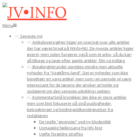
Gå
til
indhold
JV•INFO
Den
Menu
primære
Seneste nyt
navigations-
Artikeloversigt
Her ligger en oversigt over alle artikler
menu
der har været bragt på JVInfo•NU. De nyeste artikler ligger
øverst, men siden fungerer også som et arkiv, så du kan
gå tilbage og søge efter gamle artikler, film og indlæg.
Breaking
Herunder oprettes mindre men aktuelle
nyheder fra “Vagttårns-land”. Det er nyheder som ikke
berettiger en varig artikel, men som i en periode vil være
interessant for de læsere der ønsker at holde sig
opdateret om den seneste udvikling i sekten.
Kommentar
Små kronikker der ikke er store artikler
men som blot fokuserer på små pudsigheder,
betragtninger og holdningstilkendegivelser fra
redaktøren
De reelle “gevinster” ved ny blodpolitik
Usmagelig fællessang fra HIS-fest
Ugifte forældre straffes