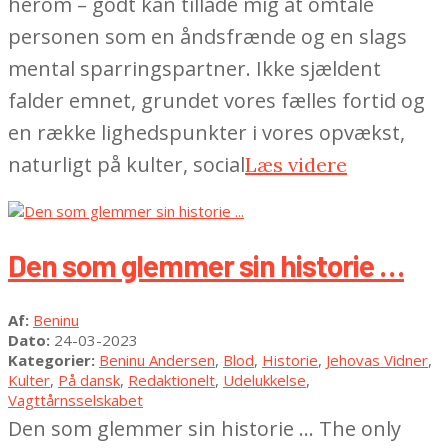
herom – godt kan tillade mig at omtale
personen som en åndsfrænde og en slags
mental sparringspartner. Ikke sjældent
falder emnet, grundet vores fælles fortid og
en række lighedspunkter i vores opvækst,
naturligt på kulter, social
Læs videre
Den som glemmer sin historie …
2023-
Af:
Beninu
03-
Dato:
24-03-2023
24
Kategorier:
Beninu Andersen
,
Blod
,
Historie
,
Jehovas Vidner
,
Kulter
,
På dansk
,
Redaktionelt
,
Udelukkelse
,
Vagttårnsselskabet
Den som glemmer sin historie … The only