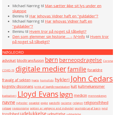
Michael Nørring
til
Man sætter ikke sit lys under en
skæppe
Beninu
til
Har Jehovas Vidner haft en “guldalder”?
Michael Nørring
til
Har Jehovas Vidner haft en
“guldalder”?
Beninu
til
Hvem tror på noget så tåbeligt?
Den som glemmer sin historie … – JV•Info
til
Hvem tror
på noget så tåbeligt?
NØGLEORD
børn
børneopdragelse
advokat
blodtransfusion
Corona
digitale medier
familie
forældre
COVID-19
John Cedars
hykleri
fravalg af sekten
hjælp
homofobi
kognitiv dissonans
kult
kultmekanismer
kritik af Vagttårnsselskabet
Lloyd Evans
løgn
medicin
kvaksalveri
menneskesyn
navne
religionsfrihed
nyheder
opvækst
psyke
pædofili
racisme
religion
retssag
revisionisme
sekten er vigtigere end individet
sexmisbrug af børn
synd
udelukkelse
trosfrihed
udnyttelse
udstødelse