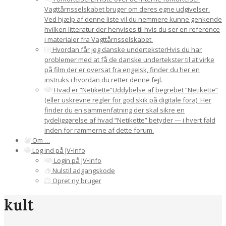
Vagttårnsselskabet bruger om deres egne udgivelser.
Ved hjælp af denne liste vil du nemmere kunne genkende
hvilken litteratur der henvises til hvis du ser en reference
i materialer fra Vagttårnsselskabet.
Hvordan får jeg danske undertekster
Hvis du har
problemer med at få de danske undertekster til at virke
på film der er oversat fra engelsk, finder du her en
instruks i hvordan du retter denne fejl.
Hvad er “Netikette”
Uddybelse af begrebet “Netikette”
(eller uskrevne regler for god skik på digitale fora). Her
finder du en sammenfatning der skal sikre en
tydeliggørelse af hvad “Netikette” betyder — i hvert fald
inden for rammerne af dette forum.
Om …
Log ind på JV•Info
Login på JV•Info
Nulstil adgangskode
Opret ny bruger
kult