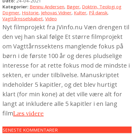
04-
Dato:
24-04-2021
24
Kategorier:
Beninu Andersen
,
Bøger
,
Doktrin, Teologi og
Dogmer
,
Historie
,
Jehovas Vidner
,
Kulter
,
På dansk
,
Vagttårnsselskabet
,
Video
Nyt filmprojekt fra JVinfo.nu Væn drengen til
den vej han skal følge Et større filmprojekt
om Vagttårnssektens manglende fokus på
børn i de første 100 år og deres pludselige
interesse for at rette fokus mod de mindste i
sekten, er under tilblivelse. Manuskriptet
indeholder 5 kapitler, og det blev hurtigt
klart (for min kone) at det ville være alt for
langt at inkludere alle 5 kapitler i en lang
film
Læs videre
SENESTE KOMMENTARER