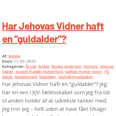
Har Jehovas Vidner haft
en “guldalder”?
2025-
Af:
Beninu
03-
Dato:
11-03-2025
11
Kategorier:
Årstal
,
Artikel
,
Beninu Andersen
,
Historie
,
Jehovas
Vidner
,
Joseph Franklin Rutherford
,
Nathan Homer Knorr
,
På
dansk
,
Redaktionelt
,
Skandaler
,
Vagttårnsselskabet
Har Jehovas Vidner haft en “guldalder”? Jeg
har en ven i XJV-fællesskabet som jeg fra tid
til anden holder af at udveksle tanker med.
Jeg tror jeg – helt uden at have fået tilsagn