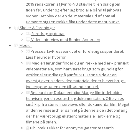
2019 redaktøren af JVinfo•NU stævne til en dialog om
tiden før, under og efter jeg brød alle bånd til Jehovas
Vidner. Det blev der en del materiale ud af som vil
udmønte sig i en række film under dette menupunkt.
Skoler & Foreninger
Foredrag og debat
Video-interview med Beninu Andersen
Medier
Pressearkiv
Pressearkivet er foreløbig suspenderet.
Læs herunder hvorfor.
Medier
Herunder finder du en række medier – primært
videomateriale, som har været brugt som grundlag for
artikler eller indlæg på JVinfo•NU. Denne side er en
oversigt over alt det videomateriale der er blevet brugt i
indlæggene, uden den tilhørende artikel.
Research og Dokumentation
Mange film indeholder
henvisninger til research og dokumentation. Ofte vises
små klip fra større interviews eller dokumentarfilm. Meget
af denne research er samlet på denne side i det omfang
der har været brugt eksternt materiale i artiklerne og
filmene på siden.
Bibliotek: Lukket for anonyme gæster
Research