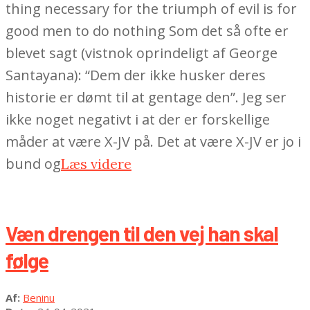
thing necessary for the triumph of evil is for
good men to do nothing Som det så ofte er
blevet sagt (vistnok oprindeligt af George
Santayana): “Dem der ikke husker deres
historie er dømt til at gentage den”. Jeg ser
ikke noget negativt i at der er forskellige
måder at være X-JV på. Det at være X-JV er jo i
bund og
Læs videre
Væn drengen til den vej han skal
følge
2021-
Af:
Beninu