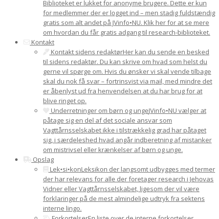
Biblioteket er lukket for anonyme brugere. Dette er kun
for medlemmer der er logget ind – men stadig fuldstændig
gratis som alt andet på JVinfo•NU. Klik her for at se mere
om hvordan du får gratis adgang til research-biblioteket.
Kontakt
Kontakt sidens redaktør
Her kan du sende en besked
til sidens redaktør. Du kan skrive om hvad som helst du
gerne vil spørge om. Hvis du ønsker vi skal vende tilbage
skal du nok få svar – fortrinsvist via mail, med mindre det
er åbenlyst ud fra henvendelsen at du har brug for at
blive ringet op.
Underretninger om børn og unge
JVinfo•NU vælger at
påtage sig en del af det sociale ansvar som
Vagttårnsselskabet ikke i tilstrækkelig grad har påtaget
sig, i særdeleshed hvad angår indberetning af mistanker
om mistrivsel eller krænkelser af børn og unge.
Opslag
Lek•si•kon
Leksikon der langsomt udbygges med termer
der har relevans for alle der foretager research i Jehovas
Vidner eller Vagttårnsselskabet, ligesom der vil være
forklaringer på de mest almindelige udtryk fra sektens
interne lingo.
Forkortelser
En liste over de interne forkortelser