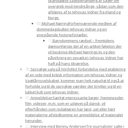
skandaløse sagsbehandling af sager om
overgreb mod mindreårige, sådan som den
afsløres af to Jehovas Vidner fra Irland og
Norge.
Michael Nørring
Forhenværende medlem af
dommedagskulten Jehovas Vidner og en
enestående historiefortæller.
Barndommens rædsel – fremtidens
dæmon
Første del af en artikel-føljeton der
vil beskrive Michael Nørrings liv og den
påvirkning en opvækst i Jehovas Vidner har
haft på hans tilværelse.
Sproglige valg på JVinfoNU
I forbindelse med etablering
af en side med kritisk information om Jehovas Vidner og
Vagttårnsselskabet, kommer man helt naturligt til også at
forholde sig til de sproglige værdier der knytter sig til en
lukket kult som Jehovas Vidner.
Anmeldelser
Særligt interessante bøger, hjemmesider,
film, videoer, m.m. som er udgivet på dansk, vil
efterhånden som redaktøren har læst, set eller hørt
materialerne afstedkomme en anmeldelse af materialet
herunder.
Interview med Beninu Andersen
Tre journalister satte i