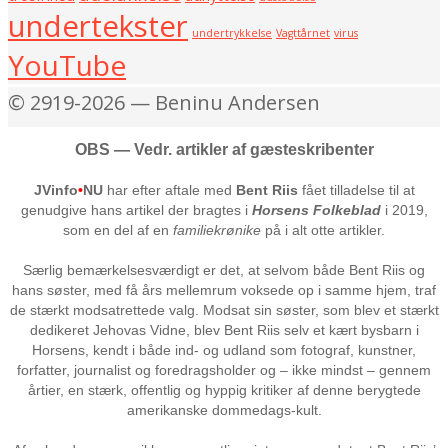
undertekster
undertrykkelse
Vagttårnet
virus
YouTube
© 2919-2026 — Beninu Andersen
OBS — Vedr. artikler af gæsteskribenter
JVinfo
•
NU
har efter aftale med
Bent Riis
fået tilladelse til at
genudgive hans artikel der bragtes i
Horsens Folkeblad
i 2019,
som en del af en
familiekrønike
på i alt otte artikler.
Særlig bemærkelsesværdigt er det, at selvom både Bent Riis og
hans søster, med få års mellemrum voksede op i samme hjem, traf
de stærkt modsatrettede valg. Modsat sin søster, som blev et stærkt
dedikeret Jehovas Vidne, blev Bent Riis selv et kært bysbarn i
Horsens, kendt i både ind- og udland som fotograf, kunstner,
forfatter, journalist og foredragsholder og – ikke mindst – gennem
årtier, en stærk, offentlig og hyppig kritiker af denne berygtede
amerikanske dommedags-kult.