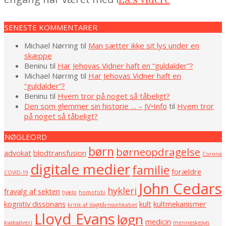
SENESTE KOMMENTARER
Michael Nørring
til
Man sætter ikke sit lys under en
skæppe
Beninu
til
Har Jehovas Vidner haft en “guldalder”?
Michael Nørring
til
Har Jehovas Vidner haft en
“guldalder”?
Beninu
til
Hvem tror på noget så tåbeligt?
Den som glemmer sin historie … – JV•Info
til
Hvem tror
på noget så tåbeligt?
NØGLEORD
børn
børneopdragelse
advokat
blodtransfusion
Corona
digitale medier
familie
forældre
COVID-19
John Cedars
hykleri
fravalg af sekten
hjælp
homofobi
kognitiv dissonans
kult
kultmekanismer
kritik af Vagttårnsselskabet
Lloyd Evans
løgn
medicin
kvaksalveri
menneskesyn