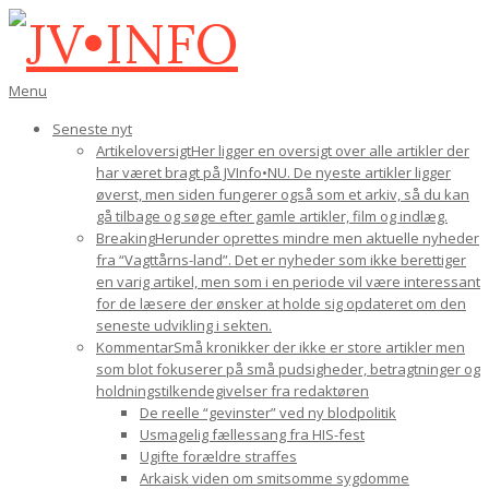
Gå
til
indhold
JV•INFO
Den
Menu
primære
Seneste nyt
navigations-
Artikeloversigt
Her ligger en oversigt over alle artikler der
menu
har været bragt på JVInfo•NU. De nyeste artikler ligger
øverst, men siden fungerer også som et arkiv, så du kan
gå tilbage og søge efter gamle artikler, film og indlæg.
Breaking
Herunder oprettes mindre men aktuelle nyheder
fra “Vagttårns-land”. Det er nyheder som ikke berettiger
en varig artikel, men som i en periode vil være interessant
for de læsere der ønsker at holde sig opdateret om den
seneste udvikling i sekten.
Kommentar
Små kronikker der ikke er store artikler men
som blot fokuserer på små pudsigheder, betragtninger og
holdningstilkendegivelser fra redaktøren
De reelle “gevinster” ved ny blodpolitik
Usmagelig fællessang fra HIS-fest
Ugifte forældre straffes
Arkaisk viden om smitsomme sygdomme