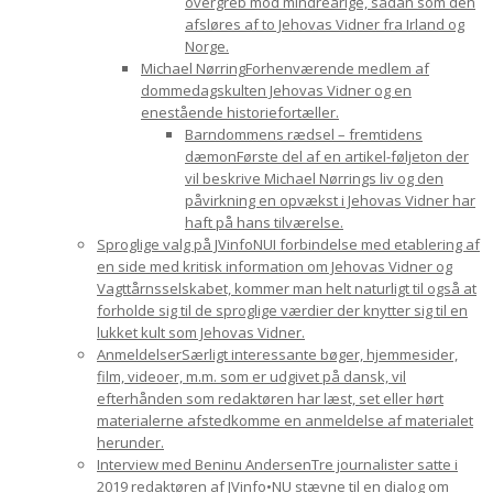
overgreb mod mindreårige, sådan som den
afsløres af to Jehovas Vidner fra Irland og
Norge.
Michael Nørring
Forhenværende medlem af
dommedagskulten Jehovas Vidner og en
enestående historiefortæller.
Barndommens rædsel – fremtidens
dæmon
Første del af en artikel-føljeton der
vil beskrive Michael Nørrings liv og den
påvirkning en opvækst i Jehovas Vidner har
haft på hans tilværelse.
Sproglige valg på JVinfoNU
I forbindelse med etablering af
en side med kritisk information om Jehovas Vidner og
Vagttårnsselskabet, kommer man helt naturligt til også at
forholde sig til de sproglige værdier der knytter sig til en
lukket kult som Jehovas Vidner.
Anmeldelser
Særligt interessante bøger, hjemmesider,
film, videoer, m.m. som er udgivet på dansk, vil
efterhånden som redaktøren har læst, set eller hørt
materialerne afstedkomme en anmeldelse af materialet
herunder.
Interview med Beninu Andersen
Tre journalister satte i
2019 redaktøren af JVinfo•NU stævne til en dialog om