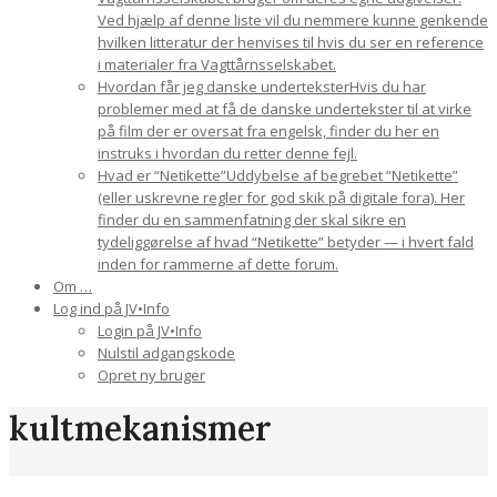
Ved hjælp af denne liste vil du nemmere kunne genkende
hvilken litteratur der henvises til hvis du ser en reference
i materialer fra Vagttårnsselskabet.
Hvordan får jeg danske undertekster
Hvis du har
problemer med at få de danske undertekster til at virke
på film der er oversat fra engelsk, finder du her en
instruks i hvordan du retter denne fejl.
Hvad er “Netikette”
Uddybelse af begrebet “Netikette”
(eller uskrevne regler for god skik på digitale fora). Her
finder du en sammenfatning der skal sikre en
tydeliggørelse af hvad “Netikette” betyder — i hvert fald
inden for rammerne af dette forum.
Om …
Log ind på JV•Info
Login på JV•Info
Nulstil adgangskode
Opret ny bruger
kultmekanismer