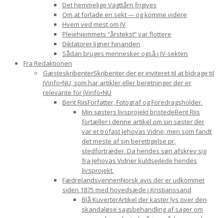
Det hemmelige Vagttårn frigives
Om at forlade en sekt — og komme videre
Hvem ved mest om JV
Plejehjemmets “årstekst” var flottere
Diktatorer ligner hinanden
Sådan bruges mennesker også i JV-sekten
Fra Redaktionen
Gæsteskribenter
Skribenter der er inviteret til at bidrage til
JVinfo•NU, som har artikler eller beretninger der er
relevante for JVinfo•NU
Bent Riis
Forfatter, Fotograf og Foredragsholder.
Min søsters livsprojekt bristede
Bent Riis
fortæller i denne artikel om sin søster der
var et trofast Jehovas Vidne, men som fandt
det meste af sin berettigelse pr.
stedfortræder. Da hendes søn afskrev sig
fra Jehovas Vidner kuldsejlede hendes
livsprojekt.
Fædrelandsvennen
Norsk avis der er udkommet
siden 1875 med hovedsæde i Kristianssand
Blå Kuverter
Artikel der kaster lys over den
skandaløse sagsbehandling af sager om