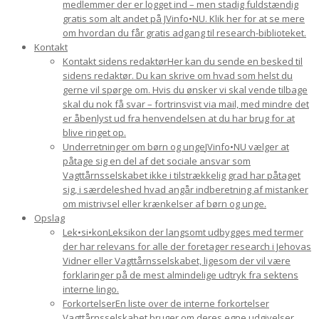
medlemmer der er logget ind – men stadig fuldstændig
gratis som alt andet på JVinfo•NU. Klik her for at se mere
om hvordan du får gratis adgang til research-biblioteket.
Kontakt
Kontakt sidens redaktør
Her kan du sende en besked til
sidens redaktør. Du kan skrive om hvad som helst du
gerne vil spørge om. Hvis du ønsker vi skal vende tilbage
skal du nok få svar – fortrinsvist via mail, med mindre det
er åbenlyst ud fra henvendelsen at du har brug for at
blive ringet op.
Underretninger om børn og unge
JVinfo•NU vælger at
påtage sig en del af det sociale ansvar som
Vagttårnsselskabet ikke i tilstrækkelig grad har påtaget
sig, i særdeleshed hvad angår indberetning af mistanker
om mistrivsel eller krænkelser af børn og unge.
Opslag
Lek•si•kon
Leksikon der langsomt udbygges med termer
der har relevans for alle der foretager research i Jehovas
Vidner eller Vagttårnsselskabet, ligesom der vil være
forklaringer på de mest almindelige udtryk fra sektens
interne lingo.
Forkortelser
En liste over de interne forkortelser
Vagttårnsselskabet bruger om deres egne udgivelser.