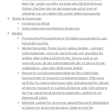
tiden før, under og efter jeg brød alle bånd til Jehovas
Vidner. Det blev der en del materiale ud af som vil
udmønte sig i en række film under dette menupunkt.
Skoler & Foreninger
Foredrag og debat
Video-interview med Beninu Andersen
Medier
Pressearkiv
Pressearkivet er foreløbig suspenderet. Læs
herunder hvorfor.
Medier
Herunder finder du en række medier – primært
videomateriale, som har været brugt som grundlag for
artikler eller indlæg på JVinfo•NU. Denne side er en
oversigt over alt det videomateriale der er blevet brugt i
indlæggene, uden den tilhørende artikel.
Research og Dokumentation
Mange film indeholder
henvisninger til research og dokumentation. Ofte vises
små klip fra større interviews eller dokumentarfilm. Meget
af denne research er samlet på denne side i det omfang
der har været brugt eksternt materiale i artiklerne og
filmene på siden.
Bibliotek: Lukket for anonyme gæster
Research Biblioteket
er lukket for anonyme brugere. Dette er kun for