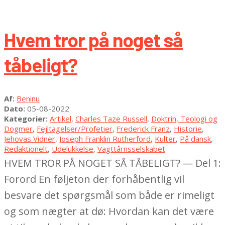
Hvem tror på noget så
tåbeligt?
2022-
Af:
Beninu
08-
Dato:
05-08-2022
05
Kategorier:
Artikel
,
Charles Taze Russell
,
Doktrin, Teologi og
Dogmer
,
Fejltagelser/Profetier
,
Frederick Franz
,
Historie
,
Jehovas Vidner
,
Joseph Franklin Rutherford
,
Kulter
,
På dansk
,
Redaktionelt
,
Udelukkelse
,
Vagttårnsselskabet
HVEM TROR PÅ NOGET SÅ TÅBELIGT? — Del 1:
Forord En føljeton der forhåbentlig vil
besvare det spørgsmål som både er rimeligt
og som nægter at dø: Hvordan kan det være