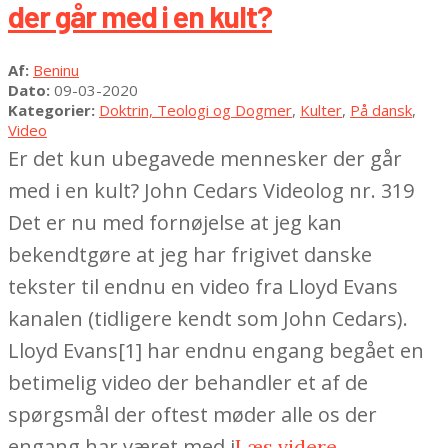
der går med i en kult?
2020-
Af:
Beninu
03-
Dato:
09-03-2020
09
Kategorier:
Doktrin, Teologi og Dogmer
,
Kulter
,
På dansk
,
Video
Er det kun ubegavede mennesker der går
med i en kult? John Cedars Videolog nr. 319
Det er nu med fornøjelse at jeg kan
bekendtgøre at jeg har frigivet danske
tekster til endnu en video fra Lloyd Evans
kanalen (tidligere kendt som John Cedars).
Lloyd Evans[1] har endnu engang begået en
betimelig video der behandler et af de
spørgsmål der oftest møder alle os der
engang har været med i
Læs videre