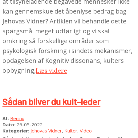
at tilsyneladende begavede mennesker ikke
kan gennemskue det åbenlyse bedrag bag
Jehovas Vidner? Artiklen vil behandle dette
spørgsmål meget udførligt og vi skal
omkring så forskellige områder som
psykologisk forskning i sindets mekanismer,
opdagelsen af Kognitiv dissonans, kulters
opbygning,
Læs videre
Sådan bliver du kult-leder
2022-
Af:
Beninu
05-
Dato:
26-05-2022
26
Kategorier:
Jehovas Vidner
,
Kulter
,
Video