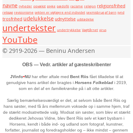
navne
religionsfrihed
nyheder
opvækst
psyke
pædofili
racisme
religion
retssag
revisionisme
sekten er vigtigere end individet
sexmisbrug af børn
synd
udelukkelse
trosfrihed
udnyttelse
udstødelse
undertekster
undertrykkelse
Vagttårnet
virus
YouTube
© 2919-2026 — Beninu Andersen
OBS — Vedr. artikler af gæsteskribenter
JVinfo
•
NU
har efter aftale med
Bent Riis
fået tilladelse til at
genudgive hans artikel der bragtes i
Horsens Folkeblad
i 2019,
som en del af en
familiekrønike
på i alt otte artikler.
Særlig bemærkelsesværdigt er det, at selvom både Bent Riis og
hans søster, med få års mellemrum voksede op i samme hjem, traf
de stærkt modsatrettede valg. Modsat sin søster, som blev et stærkt
dedikeret Jehovas Vidne, blev Bent Riis selv et kært bysbarn i
Horsens, kendt i både ind- og udland som fotograf, kunstner,
forfatter, journalist og foredragsholder og – ikke mindst – gennem