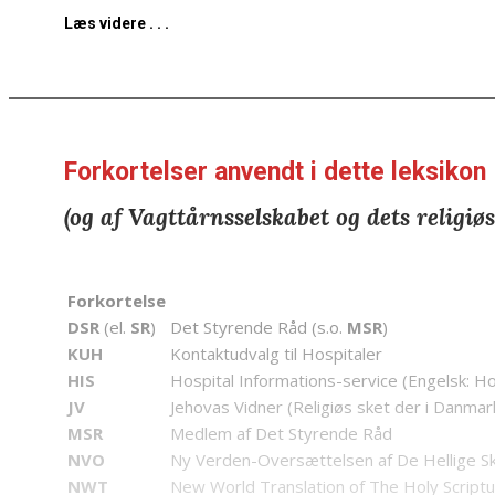
Læs videre . . .
Forkortelser anvendt i dette leksikon
(og af Vagttårnsselskabet og dets religiø
Forkortelse
DSR
(el.
SR
)
Det Styrende Råd (s.o.
MSR
)
KUH
Kontaktudvalg til Hospitaler
HIS
Hospital Informations-service (Engelsk: Ho
JV
Jehovas Vidner (Religiøs sket der i Danmar
MSR
Medlem af Det Styrende Råd
NVO
Ny Verden-Oversættelsen af De Hellige Sk
NWT
New World Translation of The Holy Scriptu