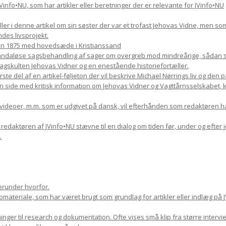
il JVinfo•NU, som har artikler eller beretninger der er relevante for JVinfo•NU
æller i denne artikel om sin søster der var et trofast Jehovas Vidne, men s
des livsprojekt.
en 1875 med hovedsæde i Kristianssand
skandaløse sagsbehandling af sager om overgreb mod mindreårige, sådan so
kulten Jehovas Vidner og en enestående historiefortæller.
rste del af en artikel-føljeton der vil beskrive Michael Nørrings liv og den
n side med kritisk information om Jehovas Vidner og Vagttårnsselskabet, kom
, videoer, m.m. som er udgivet på dansk, vil efterhånden som redaktøren h
9 redaktøren af JVinfo•NU stævne til en dialog om tiden før, under og efter 
.
erunder hvorfor.
ateriale, som har været brugt som grundlag for artikler eller indlæg på J
nger til research og dokumentation. Ofte vises små klip fra større inter