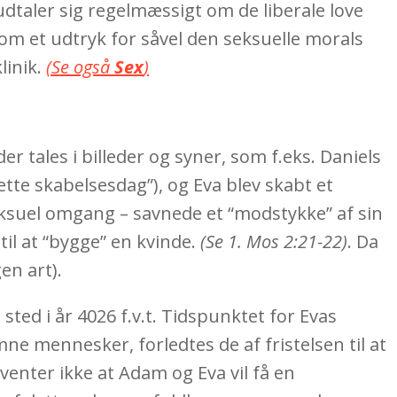
udtaler sig regelmæssigt om de liberale love
om et udtryk for såvel den seksuelle morals
linik.
(Se også
Sex
)
 tales i billeder og syner, som f.eks. Daniels
te skabelsesdag”), og Eva blev skabt et
eksuel omgang – savnede et “modstykke” af sin
il at “bygge” en kvinde.
(Se 1. Mos 2:21-22)
. Da
en art).
ted i år 4026 f.v.t. Tidspunktet for Evas
ne mennesker, forledtes de af fristelsen til at
rventer ikke at Adam og Eva vil få en