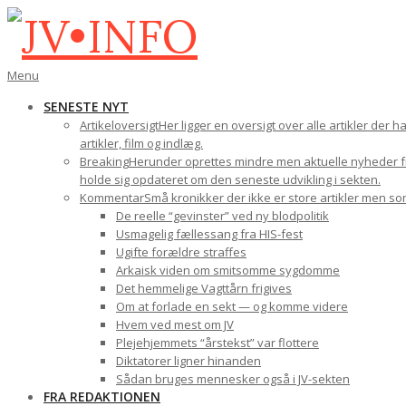
Gå
til
indhold
JV•INFO
Den
Menu
primære
SENESTE NYT
navigations-
Artikeloversigt
Her ligger en oversigt over alle artikler der 
menu
artikler, film og indlæg.
Breaking
Herunder oprettes mindre men aktuelle nyheder fra
holde sig opdateret om den seneste udvikling i sekten.
Kommentar
Små kronikker der ikke er store artikler men s
De reelle “gevinster” ved ny blodpolitik
Usmagelig fællessang fra HIS-fest
Ugifte forældre straffes
Arkaisk viden om smitsomme sygdomme
Det hemmelige Vagttårn frigives
Om at forlade en sekt — og komme videre
Hvem ved mest om JV
Plejehjemmets “årstekst” var flottere
Diktatorer ligner hinanden
Sådan bruges mennesker også i JV-sekten
FRA REDAKTIONEN