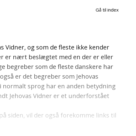
Gå til index
s Vidner, og som de fleste ikke kender
r er nært beslægtet med en der er eller
ge begreber som de fleste danskere har
r også er det begreber som Jehovas
om i normalt sprog har en anden betydning
dt Jehovas Vidner er et underforstået
på siden, vil der også forekomme links til