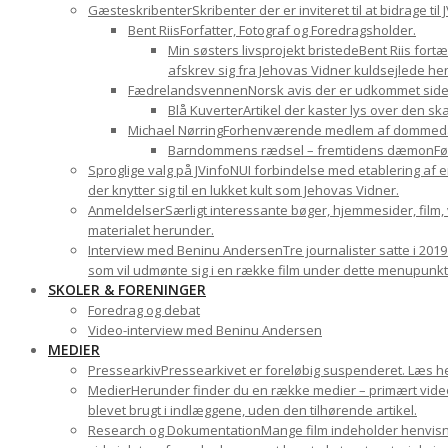
Gæsteskribenter
Skribenter der er inviteret til at bidrage t
Bent Riis
Forfatter, Fotograf og Foredragsholder.
Min søsters livsprojekt bristede
Bent Riis fort
afskrev sig fra Jehovas Vidner kuldsejlede hen
Fædrelandsvennen
Norsk avis der er udkommet sid
Blå Kuverter
Artikel der kaster lys over den 
Michael Nørring
Forhenværende medlem af dommedags
Barndommens rædsel – fremtidens dæmon
Fø
Sproglige valg på JVinfoNU
I forbindelse med etablering af e
der knytter sig til en lukket kult som Jehovas Vidner.
Anmeldelser
Særligt interessante bøger, hjemmesider, film
materialet herunder.
Interview med Beninu Andersen
Tre journalister satte i 201
som vil udmønte sig i en række film under dette menupunkt
SKOLER & FORENINGER
Foredrag og debat
Video-interview med Beninu Andersen
MEDIER
Pressearkiv
Pressearkivet er foreløbig suspenderet. Læs h
Medier
Herunder finder du en række medier – primært videom
blevet brugt i indlæggene, uden den tilhørende artikel.
Research og Dokumentation
Mange film indeholder henvisni