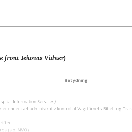
se front Jehovas Vidner)
Betydning
spital Information Services
)
k er under tæt administrativ kontrol af Vagttårnets Bibel- og Tra
rifter
res (s.o.
NVO
)