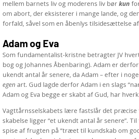
mellem barnets liv og moderens liv bør
kun
fo
om abort, der eksisterer i mange lande, og de
forfald, såvel som en åbenlys tilsidesættelse a
Adam og Eva
Som fundamentalist-kristne betragter JV hvert 
bog og Johannes Åbenbaring). Adam er derfor d
ukendt antal år senere, da Adam – efter i nog
egen
art. Gud lagde derfor Adam i en slags “na
Adam og Eva begge er skabt af Gud, har hverke
Vagttårnsselskabets lære fastslår det præcise t
skabelse ligger “et ukendt antal år senere”. Ti
spise af frugten på “træet til kundskab om go