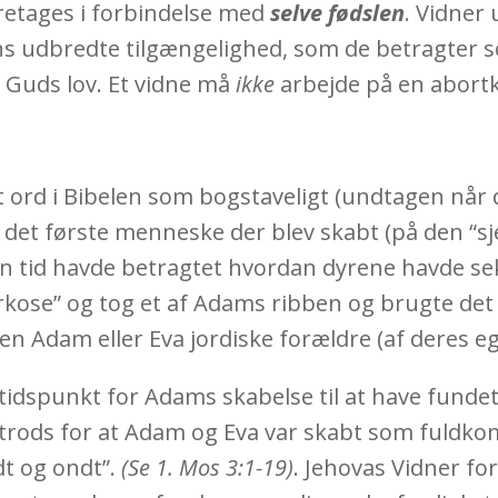
retages i forbindelse med
selve fødslen
. Vidner 
ns udbredte tilgængelighed, som de betragter s
f Guds lov. Et vidne må
ikke
arbejde på en abortk
ord i Bibelen som bogstaveligt (undtagen når der
et første menneske der blev skabt (på den “sjet
en tid havde betragtet hvordan dyrene havde s
rkose” og tog et af Adams ribben og brugte det t
n Adam eller Eva jordiske forældre (af deres eg
idspunkt for Adams skabelse til at have fundet s
l trods for at Adam og Eva var skabt som fuldkom
dt og ondt”.
(Se 1. Mos 3:1-19)
. Jehovas Vidner fo