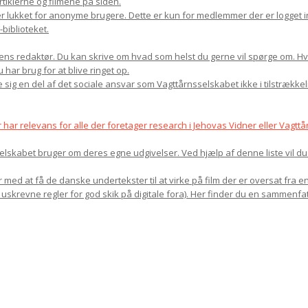
rtiklerne og filmene på siden.
r lukket for anonyme brugere. Dette er kun for medlemmer der er logget in
biblioteket.
ns redaktør. Du kan skrive om hvad som helst du gerne vil spørge om. Hvis 
har brug for at blive ringet op.
 sig en del af det sociale ansvar som Vagttårnsselskabet ikke i tilstrække
r relevans for alle der foretager research i Jehovas Vidner eller Vagttår
sselskabet bruger om deres egne udgivelser. Ved hjælp af denne liste vil d
med at få de danske undertekster til at virke på film der er oversat fra en
 uskrevne regler for god skik på digitale fora). Her finder du en sammenfat