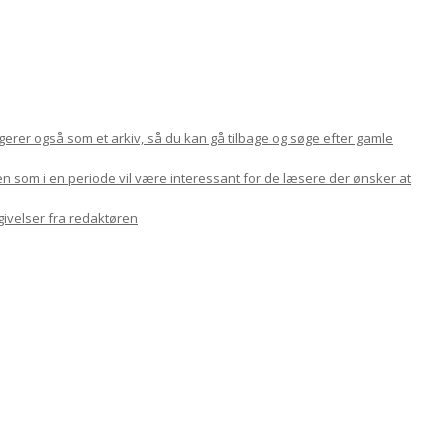
ungerer også som et arkiv, så du kan gå tilbage og søge efter gamle
en som i en periode vil være interessant for de læsere der ønsker at
givelser fra redaktøren