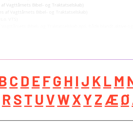
 af Vagttårnets Bibel- og Traktatselskab)
es af Vagttårnets Bibel- og Traktatselskab)
s.o. VTS)
f Vagttårnets Bibel- og Traktatselskab ApS, både blandt aktive 
B
C
D
E
F
G
H
I
J
K
L
M
R
S
T
U
V
W
X
Y
Z
Æ
Ø