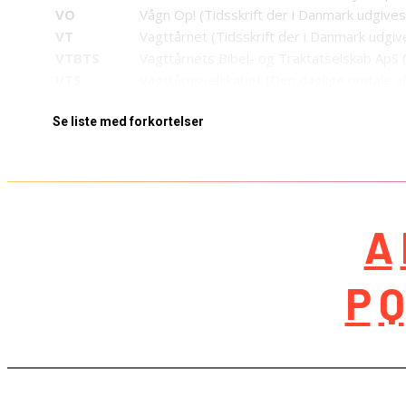
VO
Vågn Op! (Tidsskrift der i Danmark udgives
VT
Vagttårnet (Tidsskrift der i Danmark udgiv
VTBTS
Vagttårnets Bibel- og Traktatselskab ApS (
VTS
Vagttårnsselskabet (Den daglige omtale a
Se liste med forkortelser
A
P
Q