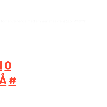
og forhenværende medlemmer af sekten) (s.o.
VTBTS
)
N
O
Å
#