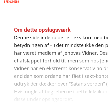
LEK•SI•KON
Om dette opslagsværk
Denne side indeholder et leksikon med be
betydningen af – i det mindste ikke den 
har været medlem af Jehovas Vidner. Des
et afslappet forhold til, men som hos Je
Vidner har en ekstremt konservativ holdni
end den som ordene har fået i sekt-kont
udtryk der dækker over “Satans verden” (s
Hvis nogle af begreberne i dette leksikon 
disse under opslagsordet.