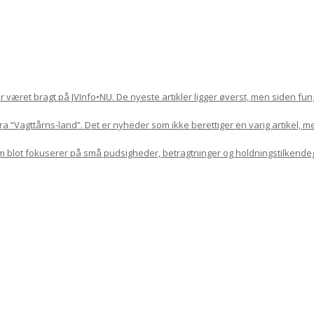
har været bragt på JVInfo•NU. De nyeste artikler ligger øverst, men siden f
 “Vagttårns-land”. Det er nyheder som ikke berettiger en varig artikel, m
om blot fokuserer på små pudsigheder, betragtninger og holdningstilkende