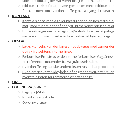
side i det omfang der har været brugt eksternt materiale i a
Bibliotek: Lukket for anonyme gæster
Research Biblioteket e
for at se mere om hvordan du får gratis adgang til research-
KONTAKT
Kontakt sidens redaktør
Her kan du sende en besked til side
mail, med mindre det er åbenlyst ud fra henvendelsen at du 
Underretninger om børn og unge
JVinfo•NU vælger at påtage
mistanker om mistrivsel eller krænkelser af børn og unge.
OPSLAG
Lek•si•kon
Leksikon der langsomt udbygges med termer der ha
udtryk fra sektens interne lingo.
Forkortelser
En liste over de interne forkortelser Vagttårn
en reference i materialer fra Vagttårnsselskabet.
Hvordan får jeg danske undertekster
Hvis du har problemer 
Hvad er “Netikette”
Uddybelse af begrebet “Netikette” (eller
hvert fald inden for rammerne af dette forum.
OM …
LOG IND PÅ JV•INFO
Login på JV•Info
Nulstil adgangskode
Opret ny bruger