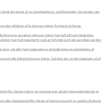
om fandt det meste af sin berettigelse pr. stedfortræder. Da hendes søn
m den afsløres af to Jehovas Vidner fra Irland og Norge.
 påvirkning en opvækst i Jehovas Vidner har haft på hans tilværelse.
mer man helt naturligt til også at forholde sig til de sproglige værdier
ar læst, set eller hørt materialerne afstedkomme en anmeldelse af
jeg brød alle bånd til Jehovas Vidner. Det blev der en del materiale ud af
Vinfo•NU. Denne side er en oversigt over alt det videomateriale der er
views eller dokumentarfilm. Meget af denne research er samlet på denne