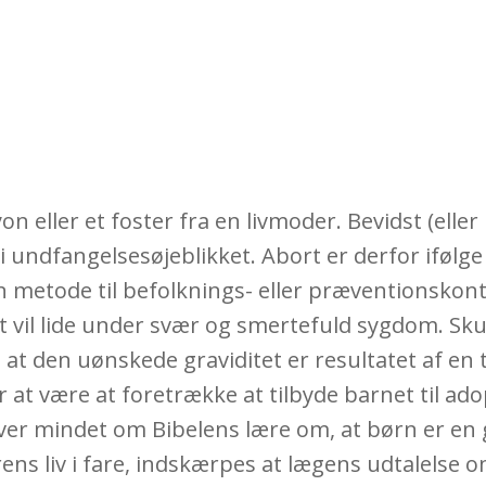
 eller et foster fra en livmoder. Bevidst (elle
i undfangelsesøjeblikket. Abort er derfor ifølge
etode til befolknings- eller præventionskontrol,
gt vil lide under svær og smertefuld sygdom. Sk
t den uønskede graviditet er resultatet af en t
or at være at foretrække at tilbyde barnet til ad
liver mindet om Bibelens lære om, at børn er en g
rens liv i fare, indskærpes at lægens udtalelse