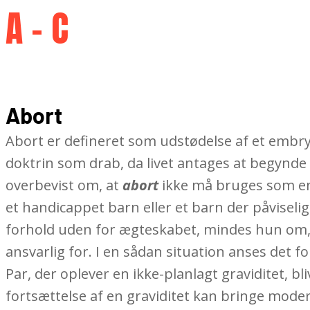
A – C
Abort
Abort er defineret som udstødelse af et embryon
doktrin som drab, da livet antages at begynde 
overbevist om, at
abort
ikke må bruges som en m
et handicappet barn eller et barn der påviseli
forhold uden for ægteskabet, mindes hun om, a
ansvarlig for. I en sådan situation anses det f
Par, der oplever en ikke-planlagt graviditet, b
fortsættelse af en graviditet kan bringe mode