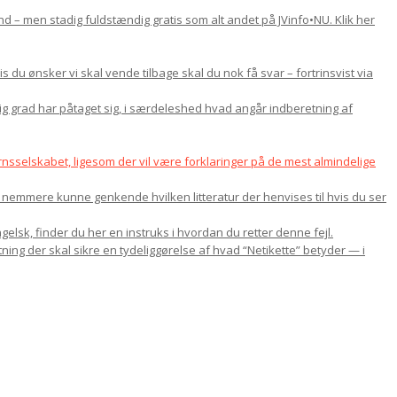
d – men stadig fuldstændig gratis som alt andet på JVinfo•NU. Klik her
du ønsker vi skal vende tilbage skal du nok få svar – fortrinsvist via
lig grad har påtaget sig, i særdeleshed hvad angår indberetning af
nsselskabet, ligesom der vil være forklaringer på de mest almindelige
u nemmere kunne genkende hvilken litteratur der henvises til hvis du ser
gelsk, finder du her en instruks i hvordan du retter denne fejl.
ning der skal sikre en tydeliggørelse af hvad “Netikette” betyder — i