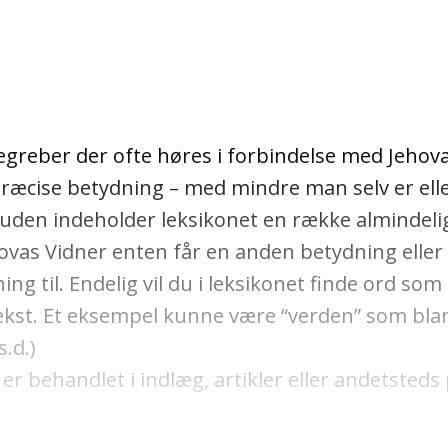
greber der ofte høres i forbindelse med Jehova
præcise betydning – med mindre man selv er elle
uden indeholder leksikonet en række almindeli
hovas Vidner enten får en anden betydning elle
ng til. Endelig vil du i leksikonet finde ord s
ekst. Et eksempel kunne være “verden” som blan
.d.)
er behandlet i indlæg, artikler eller andetsteds 