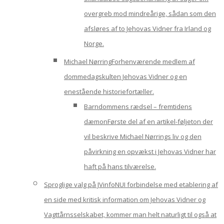
overgreb mod mindreårige, sådan som den
afsløres af to Jehovas Vidner fra Irland og
Norge.
Michael Nørring
Forhenværende medlem af
dommedagskulten Jehovas Vidner og en
enestående historiefortæller.
Barndommens rædsel – fremtidens
dæmon
Første del af en artikel-føljeton der
vil beskrive Michael Nørrings liv og den
påvirkning en opvækst i Jehovas Vidner har
haft på hans tilværelse.
Sproglige valg på JVinfoNU
I forbindelse med etablering af
en side med kritisk information om Jehovas Vidner og
Vagttårnsselskabet, kommer man helt naturligt til også at