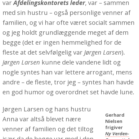
var
Afdelingskontorets leder
, var – sammen
med sin hustru – også personlige venner af
familien, og vi har ofte været socialt sammen
og jeg holdt grundlæggende meget af dem
begge (det er ingen hemmelighed for de
fleste at det selvfølgelig var
Jørgen Larsen
).
Jørgen Larsen
kunne dele vandene lidt og
nogle syntes han var lettere arrogant, mens
andre – de fleste, tror jeg – syntes han havde
en god humor og overordnet set havde lune.
Jørgen Larsen og hans hustru
Gerhard
Anna var altså blevet nære
Nielsen
frigiver
venner af familien og det tiltog
Ny Verden-
især da de begge var med i den