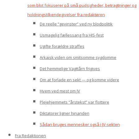
som blot fokuserer på små pudsigheder, betragtninger og
holdningstilkendegivelser fra redaktøren
De reelle “gevinster” ved ny blodpolitik
Usmagelig fællessang fra HIS-fest
Ugifte forældre straffes
Arkaisk viden om smitsomme sygdomme
Det hemmelige Vagttårn frigives
Om at forlade en sekt — og komme videre
Hvem ved mest om JV
Plejehjemmets “årstekst” var flottere
Diktatorer ligner hinanden
Sådan bruges mennesker også i JV-sekten
Fra Redaktionen