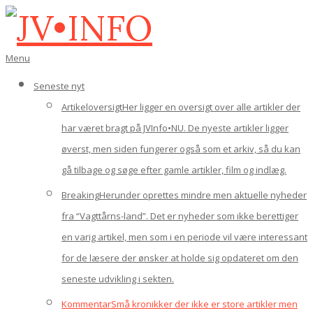
Gå
til
indhold
JV•INFO
Den
Menu
primære
navigations-
Seneste nyt
menu
Artikeloversigt
Her ligger en oversigt over alle artikler der
har været bragt på JVInfo•NU. De nyeste artikler ligger
øverst, men siden fungerer også som et arkiv, så du kan
gå tilbage og søge efter gamle artikler, film og indlæg.
Breaking
Herunder oprettes mindre men aktuelle nyheder
fra “Vagttårns-land”. Det er nyheder som ikke berettiger
en varig artikel, men som i en periode vil være interessant
for de læsere der ønsker at holde sig opdateret om den
seneste udvikling i sekten.
Kommentar
Små kronikker der ikke er store artikler men