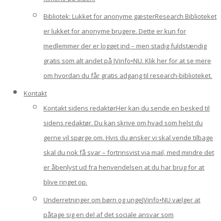
Bibliotek: Lukket for anonyme gæster
Research Biblioteket
er lukket for anonyme brugere. Dette er kun for
medlemmer der er logget ind – men stadig fuldstændig
gratis som alt andet på JVinfo•NU. Klik her for at se mere
om hvordan du får gratis adgang til research-biblioteket.
Kontakt
Kontakt sidens redaktør
Her kan du sende en besked til
sidens redaktør. Du kan skrive om hvad som helst du
gerne vil spørge om. Hvis du ønsker vi skal vende tilbage
skal du nok få svar – fortrinsvist via mail, med mindre det
er åbenlyst ud fra henvendelsen at du har brug for at
blive ringet op.
Underretninger om børn og unge
JVinfo•NU vælger at
påtage sig en del af det sociale ansvar som