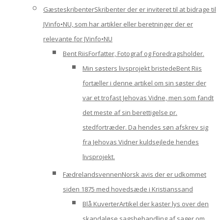
Gæsteskribenter
Skribenter der er inviteret til at bidrage til
JVinfo•NU, som har artikler eller beretninger der er
relevante for JVinfo•NU
Bent Riis
Forfatter, Fotograf og Foredragsholder.
Min søsters livsprojekt bristede
Bent Riis
fortæller i denne artikel om sin søster der
var et trofast Jehovas Vidne, men som fandt
det meste af sin berettigelse pr.
stedfortræder. Da hendes søn afskrev sig
fra Jehovas Vidner kuldsejlede hendes
livsprojekt.
Fædrelandsvennen
Norsk avis der er udkommet
siden 1875 med hovedsæde i Kristianssand
Blå Kuverter
Artikel der kaster lys over den
skandaløse sagsbehandling af sager om