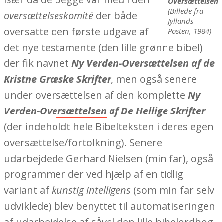
Oversættelsen
(Billede fra
oversættelseskomité
der både
Jyllands-
oversatte den første udgave af
Posten, 1984)
det nye testamente (den lille grønne bibel)
der fik navnet
Ny Verden-Oversættelsen
af de
Kristne Græske Skrifter
, men også senere
under oversættelsen af den komplette
Ny
Verden-Oversættelsen
af De Hellige Skrifter
(der indeholdt hele Bibelteksten i deres egen
oversættelse/fortolkning). Senere
udarbejdede Gerhard Nielsen (min far), også
programmer der ved hjælp af en tidlig
variant af
kunstig intelligens
(som min far selv
udviklede) blev benyttet til automatiseringen
af udarbejdelse af såvel den lille bibelordbog