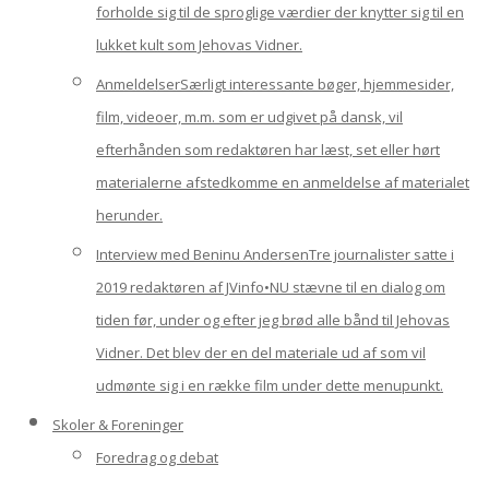
forholde sig til de sproglige værdier der knytter sig til en
lukket kult som Jehovas Vidner.
Anmeldelser
Særligt interessante bøger, hjemmesider,
film, videoer, m.m. som er udgivet på dansk, vil
efterhånden som redaktøren har læst, set eller hørt
materialerne afstedkomme en anmeldelse af materialet
herunder.
Interview med Beninu Andersen
Tre journalister satte i
2019 redaktøren af JVinfo•NU stævne til en dialog om
tiden før, under og efter jeg brød alle bånd til Jehovas
Vidner. Det blev der en del materiale ud af som vil
udmønte sig i en række film under dette menupunkt.
Skoler & Foreninger
Foredrag og debat