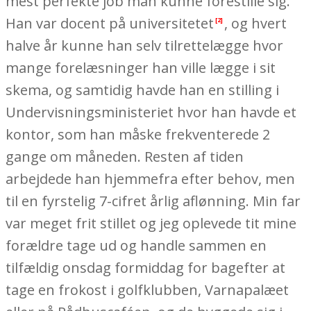
mest perfekte job man kunne forestille sig.
Han var docent på universitetet
, og hvert
[2]
halve år kunne han selv tilrettelægge hvor
mange forelæsninger han ville lægge i sit
skema, og samtidig havde han en stilling i
Undervisningsministeriet hvor han havde et
kontor, som han måske frekventerede 2
gange om måneden. Resten af tiden
arbejdede han hjemmefra efter behov, men
til en fyrstelig 7-cifret årlig aflønning. Min far
var meget frit stillet og jeg oplevede tit mine
forældre tage ud og handle sammen en
tilfældig onsdag formiddag for bagefter at
tage en frokost i golfklubben, Varnapalæet