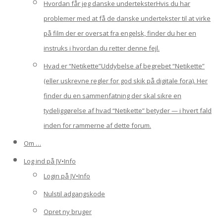
Hvordan får jeg danske undertekster
Hvis du har
problemer med at få de danske undertekster til at virke
på film der er oversat fra engelsk, finder du her en
instruks i hvordan du retter denne fejl.
Hvad er “Netikette”
Uddybelse af begrebet “Netikette”
(eller uskrevne regler for god skik på digitale fora). Her
finder du en sammenfatning der skal sikre en
tydeliggørelse af hvad “Netikette” betyder — i hvert fald
inden for rammerne af dette forum.
Om …
Log ind på JV•Info
Login på JV•Info
Nulstil adgangskode
Opret ny bruger