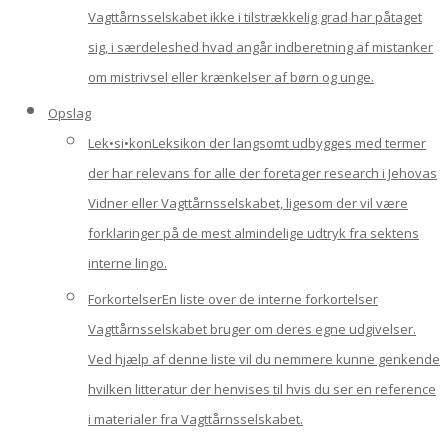
Vagttårnsselskabet ikke i tilstrækkelig grad har påtaget
sig, i særdeleshed hvad angår indberetning af mistanker
om mistrivsel eller krænkelser af børn og unge.
Opslag
Lek•si•kon
Leksikon der langsomt udbygges med termer
der har relevans for alle der foretager research i Jehovas
Vidner eller Vagttårnsselskabet, ligesom der vil være
forklaringer på de mest almindelige udtryk fra sektens
interne lingo.
Forkortelser
En liste over de interne forkortelser
Vagttårnsselskabet bruger om deres egne udgivelser.
Ved hjælp af denne liste vil du nemmere kunne genkende
hvilken litteratur der henvises til hvis du ser en reference
i materialer fra Vagttårnsselskabet.