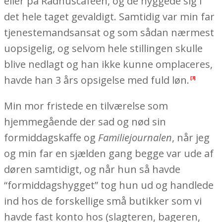
eller på Rådhuscaféen, og de hyggede sig i
det hele taget gevaldigt. Samtidig var min far
tjenestemandsansat og som sådan nærmest
uopsigelig, og selvom hele stillingen skulle
blive nedlagt og han ikke kunne omplaceres,
havde han 3 års opsigelse med fuld løn.
[3]
Min mor fristede en tilværelse som
hjemmegående der sad og nød sin
formiddagskaffe og
Familiejournalen
, når jeg
og min far en sjælden gang begge var ude af
døren samtidigt, og når hun så havde
“formiddagshygget” tog hun ud og handlede
ind hos de forskellige små butikker som vi
havde fast konto hos (slagteren, bageren,