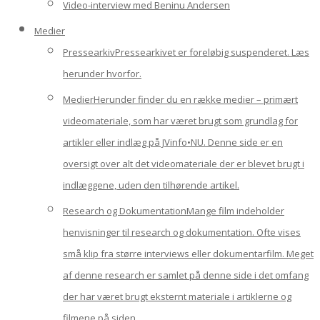
Video-interview med Beninu Andersen
Medier
Pressearkiv
Pressearkivet er foreløbig suspenderet. Læs
herunder hvorfor.
Medier
Herunder finder du en række medier – primært
videomateriale, som har været brugt som grundlag for
artikler eller indlæg på JVinfo•NU. Denne side er en
oversigt over alt det videomateriale der er blevet brugt i
indlæggene, uden den tilhørende artikel.
Research og Dokumentation
Mange film indeholder
henvisninger til research og dokumentation. Ofte vises
små klip fra større interviews eller dokumentarfilm. Meget
af denne research er samlet på denne side i det omfang
der har været brugt eksternt materiale i artiklerne og
filmene på siden.