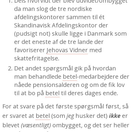
Dels hvorvidt der blev udvidet/ombygget
da man slog de tre nordiske
afdelingskontorer sammen til ét
Skandinavisk Afdelingskontor der
(pudsigt not) skulle ligge i Danmark som
er det eneste af de tre lande der
favoriserer
Jehovas Vidner
med
skattefritagelse.
Det andet spørgsmål gik på hvordan
man behandlede
betel
-medarbejdere der
nåede pensionsalderen og om de fik lov
til at bo på
betel
til deres dages ende.
For at svare på det første spørgsmål først, så
er svaret at
betel
(som
jeg
husker det)
ikke
er
blevet
(væsentligt)
ombygget, og det ser heller