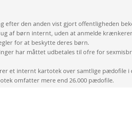
g efter den anden vist gjort offentligheden be
rug af børn internt, uden at anmelde krænkere
gler for at beskytte deres børn.
inger har måttet udbetales til ofre for sexmisb
ører et internt kartotek over samtlige pædofile 
artotek omfatter mere end 26.000 pædofile.