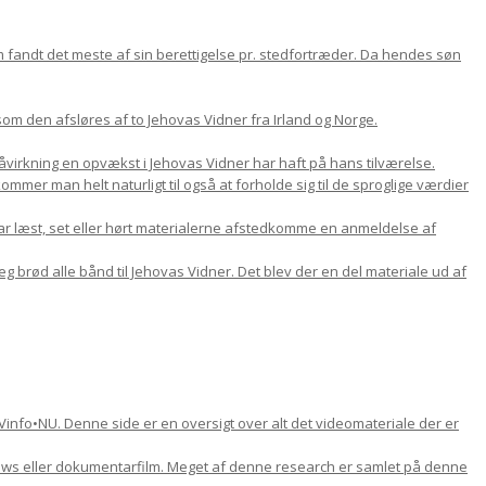
om fandt det meste af sin berettigelse pr. stedfortræder. Da hendes søn
m den afsløres af to Jehovas Vidner fra Irland og Norge.
 påvirkning en opvækst i Jehovas Vidner har haft på hans tilværelse.
mer man helt naturligt til også at forholde sig til de sproglige værdier
ar læst, set eller hørt materialerne afstedkomme en anmeldelse af
jeg brød alle bånd til Jehovas Vidner. Det blev der en del materiale ud af
Vinfo•NU. Denne side er en oversigt over alt det videomateriale der er
views eller dokumentarfilm. Meget af denne research er samlet på denne