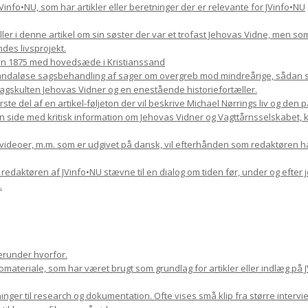
il JVinfo•NU, som har artikler eller beretninger der er relevante for JVinfo•NU
æller i denne artikel om sin søster der var et trofast Jehovas Vidne, men s
des livsprojekt.
en 1875 med hovedsæde i Kristianssand
skandaløse sagsbehandling af sager om overgreb mod mindreårige, sådan so
kulten Jehovas Vidner og en enestående historiefortæller.
rste del af en artikel-føljeton der vil beskrive Michael Nørrings liv og den
n side med kritisk information om Jehovas Vidner og Vagttårnsselskabet, kom
, videoer, m.m. som er udgivet på dansk, vil efterhånden som redaktøren h
9 redaktøren af JVinfo•NU stævne til en dialog om tiden før, under og efter 
.
erunder hvorfor.
ateriale, som har været brugt som grundlag for artikler eller indlæg på J
nger til research og dokumentation. Ofte vises små klip fra større inter