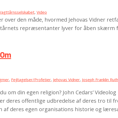
Vagttårnsselskabet
,
Video
er over den måde, hvormed Jehovas Vidner retfær
gttårnets repræsentanter lyver for åben skærm 
e Om
ogmer
,
Fejltagelser/Profetier
,
Jehovas Vidner
,
Joseph Franklin Rut
du om din egen religion? John Cedars’ Videolog 
 er deres offentlige udbredelse af deres tro ti
 af deres egen organisations historie og læresæ