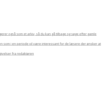
ungerer også som et arkiv, så du kan gå tilbage og søge efter gamle
en som i en periode vil være interessant for de læsere der ønsker at
givelser fra redaktøren