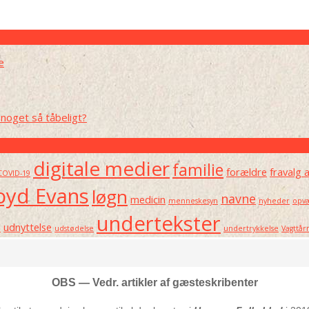
e
noget så tåbeligt?
digitale medier
familie
forældre
fravalg 
COVID-19
oyd Evans
løgn
navne
medicin
menneskesyn
nyheder
opvæ
undertekster
e
udnyttelse
udstødelse
undertrykkelse
Vagttår
OBS — Vedr. artikler af gæsteskribenter