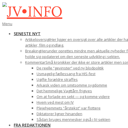
Gå
til
indhold
JV•INFO
Den
Menu
primære
SENESTE NYT
navigations-
Artikeloversigt
Her ligger en oversigt over alle artikler der 
menu
artikler, film og indlæg.
Breaking
Herunder oprettes mindre men aktuelle nyheder fra
holde sig opdateret om den seneste udvikling i sekten.
Kommentar
Små kronikker der ikke er store artikler men s
De reelle “gevinster” ved ny blodpolitik
Usmagelig fællessang fra HIS-fest
Ugifte forældre straffes
Arkaisk viden om smitsomme sygdomme
Det hemmelige Vagttårn frigives
Om at forlade en sekt — og komme videre
Hvem ved mest om JV
Plejehjemmets “årstekst” var flottere
Diktatorer ligner hinanden
Sådan bruges mennesker også i JV-sekten
FRA REDAKTIONEN