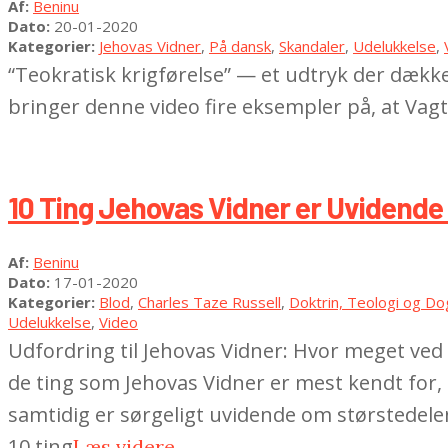
2020-
Af:
Beninu
01-
Dato:
20-01-2020
20
Kategorier:
Jehovas Vidner
,
På dansk
,
Skandaler
,
Udelukkelse
,
“Teokratisk krigførelse” — et udtryk der dækk
bringer denne video fire eksempler på, at Va
10 Ting Jehovas Vidner er Uvidend
2020-
Af:
Beninu
01-
Dato:
17-01-2020
17
Kategorier:
Blod
,
Charles Taze Russell
,
Doktrin, Teologi og D
Udelukkelse
,
Video
Udfordring til Jehovas Vidner: Hvor meget ved 
de ting som Jehovas Vidner er mest kendt for,
samtidig er sørgeligt uvidende om størstedelen
10 ting
Læs videre