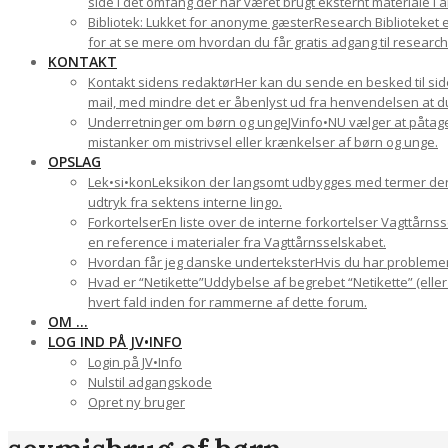
side i det omfang der har været brugt eksternt materiale i a
Bibliotek: Lukket for anonyme gæster
Research Biblioteket e
for at se mere om hvordan du får gratis adgang til research-
KONTAKT
Kontakt sidens redaktør
Her kan du sende en besked til side
mail, med mindre det er åbenlyst ud fra henvendelsen at du 
Underretninger om børn og unge
JVinfo•NU vælger at påtage
mistanker om mistrivsel eller krænkelser af børn og unge.
OPSLAG
Lek•si•kon
Leksikon der langsomt udbygges med termer der ha
udtryk fra sektens interne lingo.
Forkortelser
En liste over de interne forkortelser Vagttårn
en reference i materialer fra Vagttårnsselskabet.
Hvordan får jeg danske undertekster
Hvis du har problemer 
Hvad er “Netikette”
Uddybelse af begrebet “Netikette” (eller
hvert fald inden for rammerne af dette forum.
OM …
LOG IND PÅ JV•INFO
Login på JV•Info
Nulstil adgangskode
Opret ny bruger