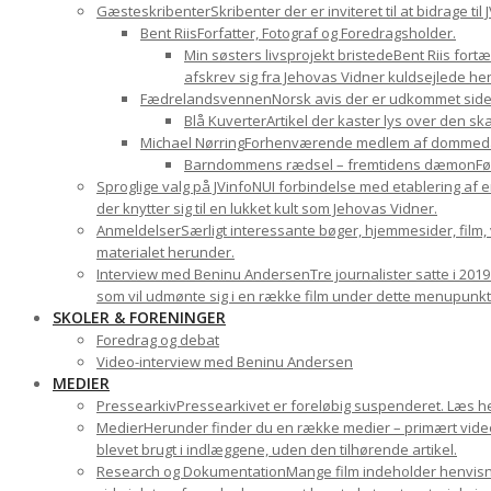
Gæsteskribenter
Skribenter der er inviteret til at bidrage t
Bent Riis
Forfatter, Fotograf og Foredragsholder.
Min søsters livsprojekt bristede
Bent Riis fort
afskrev sig fra Jehovas Vidner kuldsejlede hen
Fædrelandsvennen
Norsk avis der er udkommet sid
Blå Kuverter
Artikel der kaster lys over den 
Michael Nørring
Forhenværende medlem af dommedags
Barndommens rædsel – fremtidens dæmon
Fø
Sproglige valg på JVinfoNU
I forbindelse med etablering af e
der knytter sig til en lukket kult som Jehovas Vidner.
Anmeldelser
Særligt interessante bøger, hjemmesider, film
materialet herunder.
Interview med Beninu Andersen
Tre journalister satte i 201
som vil udmønte sig i en række film under dette menupunkt
SKOLER & FORENINGER
Foredrag og debat
Video-interview med Beninu Andersen
MEDIER
Pressearkiv
Pressearkivet er foreløbig suspenderet. Læs h
Medier
Herunder finder du en række medier – primært videom
blevet brugt i indlæggene, uden den tilhørende artikel.
Research og Dokumentation
Mange film indeholder henvisni