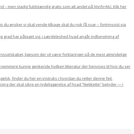
d – men stadig fuldstændig gratis som alt andet på JVinfo•NU. Klik her
du ønsker vi skal vende tilbage skal du nok få svar – fortrinsvist via
lig grad har påtaget sig, i særdeleshed hvad angår indberetning af
nsselskabet, ligesom der vil være forklaringer på de mest almindelige
u nemmere kunne genkende hvilken litteratur der henvises til hvis du ser
gelsk, finder du her en instruks i hvordan du retter denne fejl.
ning der skal sikre en tydeliggørelse af hvad “Netikette” betyder — i