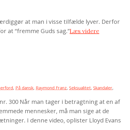
diggør at man i visse tilfælde lyver. Derfor
for at “fremme Guds sag.”
Læs videre
herford
,
På dansk
,
Raymond Franz
,
Seksualitet
,
Skandaler
,
nr. 300 Når man tager i betragtning at en af
l fremmede mennesker, må man sige at de
tninger. I denne video, oplister Lloyd Evans