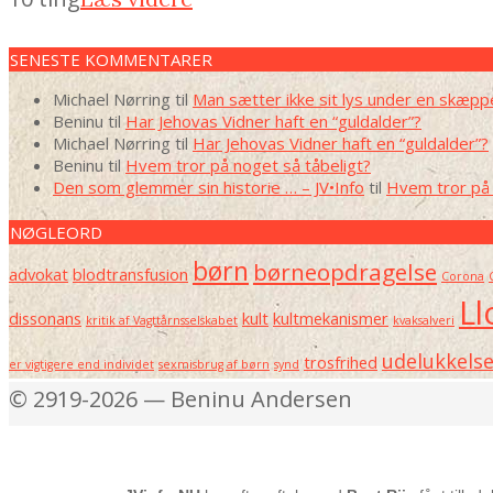
SENESTE KOMMENTARER
Michael Nørring
til
Man sætter ikke sit lys under en skæpp
Beninu
til
Har Jehovas Vidner haft en “guldalder”?
Michael Nørring
til
Har Jehovas Vidner haft en “guldalder”?
Beninu
til
Hvem tror på noget så tåbeligt?
Den som glemmer sin historie … – JV•Info
til
Hvem tror på 
NØGLEORD
børn
børneopdragelse
advokat
blodtransfusion
Corona
Ll
dissonans
kult
kultmekanismer
kritik af Vagttårnsselskabet
kvaksalveri
udelukkels
trosfrihed
er vigtigere end individet
sexmisbrug af børn
synd
© 2919-2026 — Beninu Andersen