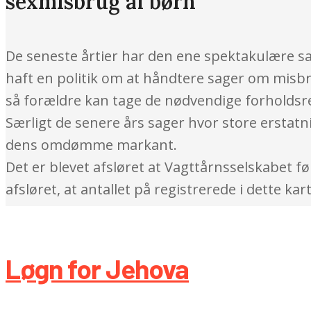
sexmisbrug af børn
De seneste årtier har den ene spektakulære sa
haft en politik om at håndtere sager om misb
så forældre kan tage de nødvendige forholdsre
Særligt de senere års sager hvor store erstatn
dens omdømme markant.
Det er blevet afsløret at Vagttårnsselskabet f
afsløret, at antallet på registrerede i dette k
Løgn for Jehova