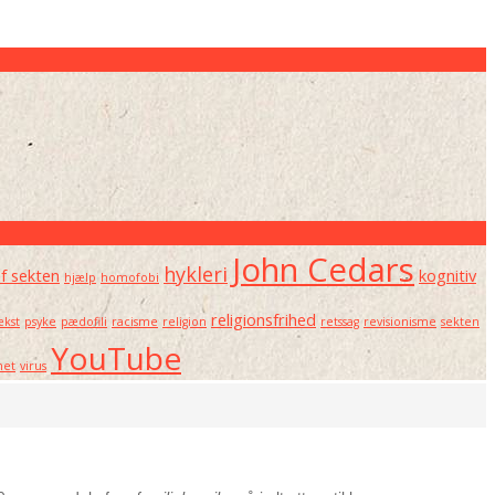
John Cedars
hykleri
af sekten
kognitiv
hjælp
homofobi
religionsfrihed
kst
psyke
pædofili
racisme
religion
retssag
revisionisme
sekten
YouTube
net
virus