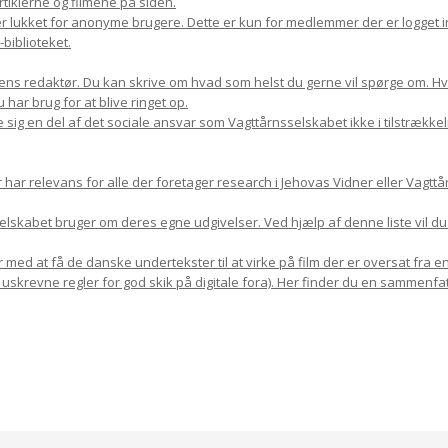
rtiklerne og filmene på siden.
r lukket for anonyme brugere. Dette er kun for medlemmer der er logget in
biblioteket.
ns redaktør. Du kan skrive om hvad som helst du gerne vil spørge om. Hvis 
har brug for at blive ringet op.
 sig en del af det sociale ansvar som Vagttårnsselskabet ikke i tilstrække
r relevans for alle der foretager research i Jehovas Vidner eller Vagttår
sselskabet bruger om deres egne udgivelser. Ved hjælp af denne liste vil d
med at få de danske undertekster til at virke på film der er oversat fra en
 uskrevne regler for god skik på digitale fora). Her finder du en sammenfat