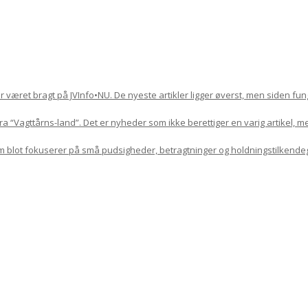
har været bragt på JVInfo•NU. De nyeste artikler ligger øverst, men siden f
 “Vagttårns-land”. Det er nyheder som ikke berettiger en varig artikel, m
om blot fokuserer på små pudsigheder, betragtninger og holdningstilkende