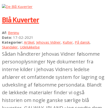
Blå Kuverter
2021-
Af:
Beninu
02-
Dato:
17-02-2021
17
Kategorier:
Artikel
,
Jehovas Vidner
,
Kulter
,
På dansk
,
Skandaler
,
Udelukkelse
Sådan håndterer Jehovas Vidner følsomme
personoplysninger Nye dokumenter fra
interne kilder i Jehovas Vidners ledelse
afslører et omfattende system for lagring og
udveksling af følsomme persondata. Blandt
de lækkede materialer finder vi også
historien om nogle ganske særlige blå
kuverter. GALWAY, IRLAND »Jeg sendte dem