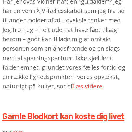
Har Jehovas Vidner haft en “guldalder”? Jeg
har en ven i XJV-fællesskabet som jeg fra tid
til anden holder af at udveksle tanker med.
Jeg tror jeg – helt uden at have fået tilsagn
herom – godt kan tillade mig at omtale
personen som en åndsfrænde og en slags
mental sparringspartner. Ikke sjældent
falder emnet, grundet vores fælles fortid og
en række lighedspunkter i vores opvækst,
naturligt på kulter, social
Læs videre
Gamle Blodkort kan koste dig livet
2022-
Af:
Beninu