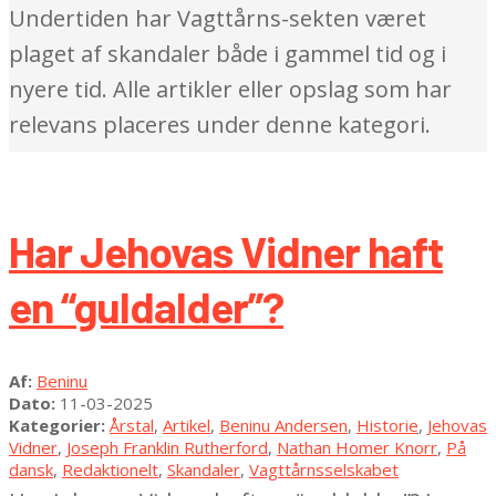
Undertiden har Vagttårns-sekten været
plaget af skandaler både i gammel tid og i
nyere tid. Alle artikler eller opslag som har
relevans placeres under denne kategori.
Har Jehovas Vidner haft
en “guldalder”?
2025-
Af:
Beninu
03-
Dato:
11-03-2025
11
Kategorier:
Årstal
,
Artikel
,
Beninu Andersen
,
Historie
,
Jehovas
Vidner
,
Joseph Franklin Rutherford
,
Nathan Homer Knorr
,
På
dansk
,
Redaktionelt
,
Skandaler
,
Vagttårnsselskabet