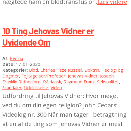
nægtede ham en blodtransfusion.
Læs videre
10 Ting Jehovas Vidner er
Uvidende Om
2020-
Af:
Beninu
01-
Dato:
17-01-2020
17
Kategorier:
Blod
,
Charles Taze Russell
,
Doktrin, Teologi og
Dogmer
,
Fejltagelser/Profetier
,
Jehovas Vidner
,
Joseph
Franklin Rutherford
,
På dansk
,
Raymond Franz
,
Seksualitet
,
Skandaler
,
Udelukkelse
,
Video
Udfordring til Jehovas Vidner: Hvor meget
ved du om din egen religion? John Cedars’
Videolog nr. 300 Når man tager i betragtning
at en af de ting som Jehovas Vidner er mest