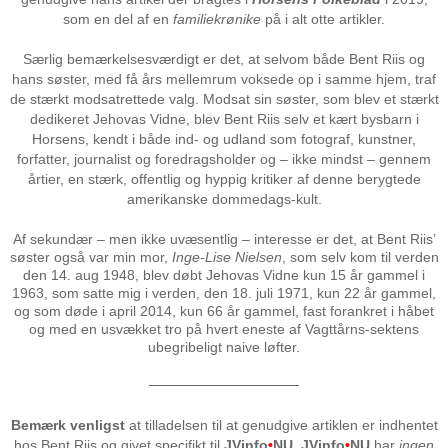
som en del af en
familiekrønike
på i alt otte artikler.
Særlig bemærkelsesværdigt er det, at selvom både Bent Riis og
hans søster, med få års mellemrum voksede op i samme hjem, traf
de stærkt modsatrettede valg. Modsat sin søster, som blev et stærkt
dedikeret Jehovas Vidne, blev Bent Riis selv et kært bysbarn i
Horsens, kendt i både ind- og udland som fotograf, kunstner,
forfatter, journalist og foredragsholder og – ikke mindst – gennem
årtier, en stærk, offentlig og hyppig kritiker af denne berygtede
amerikanske dommedags-kult.
Af sekundær – men ikke uvæsentlig – interesse er det, at Bent Riis’
søster også var min mor,
Inge-Lise Nielsen
, som selv kom til verden
den 14. aug 1948, blev døbt Jehovas Vidne kun 15 år gammel i
1963, som satte mig i verden, den 18. juli 1971, kun 22 år gammel,
og som døde i april 2014, kun 66 år gammel, fast forankret i håbet
og med en usvækket tro på hvert eneste af Vagttårns-sektens
ubegribeligt naive løfter.
───────────────
Bemærk venligst
at tilladelsen til at genudgive artiklen er indhentet
hos Bent Riis og givet specifikt til
JVinfo
•
NU
.
JVinfo
•
NU
har
ingen