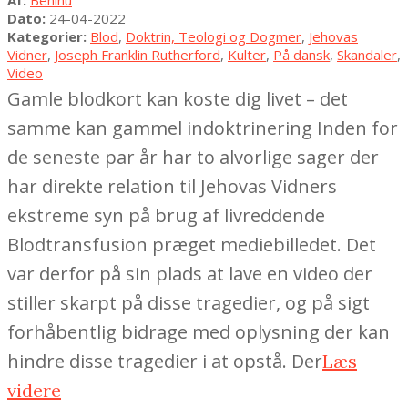
04-
Dato:
24-04-2022
24
Kategorier:
Blod
,
Doktrin, Teologi og Dogmer
,
Jehovas
Vidner
,
Joseph Franklin Rutherford
,
Kulter
,
På dansk
,
Skandaler
,
Video
Gamle blodkort kan koste dig livet – det
samme kan gammel indoktrinering Inden for
de seneste par år har to alvorlige sager der
har direkte relation til Jehovas Vidners
ekstreme syn på brug af livreddende
Blodtransfusion præget mediebilledet. Det
var derfor på sin plads at lave en video der
stiller skarpt på disse tragedier, og på sigt
forhåbentlig bidrage med oplysning der kan
hindre disse tragedier i at opstå. Der
Læs
videre