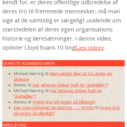
kendt for, er deres offentlige udbredelse af
deres tro til fremmede mennesker, må man
sige at de samtidig er sørgeligt uvidende om
størstedelen af deres egen organisations
historie og læresætninger. I denne video,
oplister Lloyd Evans 10 ting
Læs videre
SENESTE KOMMENTARER
Michael Nørring
til
Man sætter ikke sit lys under en
skæppe
Beninu
til
Har Jehovas Vidner haft en “guldalder”?
Michael Nørring
til
Har Jehovas Vidner haft en
“guldalder”?
Beninu
til
Hvem tror på noget så tåbeligt?
Den som glemmer sin historie … – JV•Info
til
Hvem tror
på noget så tåbeligt?
NØGLEORD