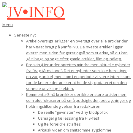
Gå
til
indhold
JV•INFO
Den
Menu
primære
Seneste nyt
navigations-
Artikeloversigt
Her ligger en oversigt over alle artikler der
menu
har været bragt på JVInfo•NU. De nyeste artikler ligger
øverst, men siden fungerer også som et arkiv, så du kan
gå tilbage og søge efter gamle artikler, film og indlæg.
Breaking
Herunder oprettes mindre men aktuelle nyheder
fra “Vagttårns-land”. Det er nyheder som ikke berettiger
en varig artikel, men som i en periode vil være interessant
for de læsere der ønsker at holde sig opdateret om den
seneste udvikling i sekten.
Kommentar
Små kronikker der ikke er store artikler men
som blot fokuserer på små pudsigheder, betragtninger og
holdningstilkendegivelser fra redaktøren
De reelle “gevinster” ved ny blodpolitik
Usmagelig fællessang fra HIS-fest
Ugifte forældre straffes
Arkaisk viden om smitsomme sygdomme