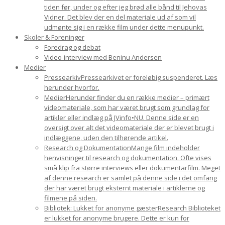
tiden før, under og efter jeg brød alle bånd til Jehovas
Vidner. Det blev der en del materiale ud af som vil
udmønte sig i en række film under dette menupunkt.
Skoler & Foreninger
Foredrag og debat
Video-interview med Beninu Andersen
Medier
Pressearkiv
Pressearkivet er foreløbig suspenderet. Læs
herunder hvorfor.
Medier
Herunder finder du en række medier – primært
videomateriale, som har været brugt som grundlag for
artikler eller indlæg på JVinfo•NU. Denne side er en
oversigt over alt det videomateriale der er blevet brugt i
indlæggene, uden den tilhørende artikel.
Research og Dokumentation
Mange film indeholder
henvisninger til research og dokumentation. Ofte vises
små klip fra større interviews eller dokumentarfilm. Meget
af denne research er samlet på denne side i det omfang
der har været brugt eksternt materiale i artiklerne og
filmene på siden.
Bibliotek: Lukket for anonyme gæster
Research Biblioteket
er lukket for anonyme brugere. Dette er kun for