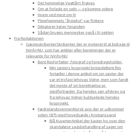
Det hemmelige Vagttårn frigives
Om at forlade en sekt — og komme videre
Hvem ved mest om JV
Plejehjemmets “årstekst” var flottere
Diktatorer ligner hinanden
Sådan bruges mennesker også i JV-sekten
Fra Redaktionen
Gæsteskribenter
Skribenter der er inviteret til at bidrage til
JVinfo•NU, som har artikler eller beretninger der er
relevante for JVinfo•NU
Bent Riis
Forfatter, Fotograf og Foredragsholder.
Min søsters livsprojekt bristede
Bent Riis
fortæller i denne artikel om sin søster der
var et trofast Jehovas Vidne, men som fandt
det meste af sin berettigelse pr.
stedfortræder. Da hendes søn afskrev sig
fra Jehovas Vidner kuldsejlede hendes
livsprojekt.
Fædrelandsvennen
Norsk avis der er udkommet
siden 1875 med hovedsæde i Kristianssand
Blå Kuverter
Artikel der kaster lys over den
skandaløse sagsbehandling af sager om