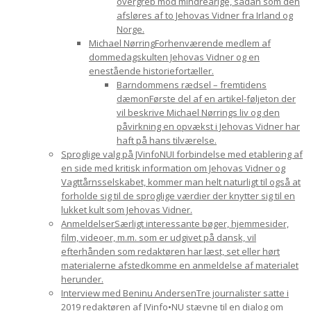
overgreb mod mindreårige, sådan som den
afsløres af to Jehovas Vidner fra Irland og
Norge.
Michael Nørring
Forhenværende medlem af
dommedagskulten Jehovas Vidner og en
enestående historiefortæller.
Barndommens rædsel – fremtidens
dæmon
Første del af en artikel-føljeton der
vil beskrive Michael Nørrings liv og den
påvirkning en opvækst i Jehovas Vidner har
haft på hans tilværelse.
Sproglige valg på JVinfoNU
I forbindelse med etablering af
en side med kritisk information om Jehovas Vidner og
Vagttårnsselskabet, kommer man helt naturligt til også at
forholde sig til de sproglige værdier der knytter sig til en
lukket kult som Jehovas Vidner.
Anmeldelser
Særligt interessante bøger, hjemmesider,
film, videoer, m.m. som er udgivet på dansk, vil
efterhånden som redaktøren har læst, set eller hørt
materialerne afstedkomme en anmeldelse af materialet
herunder.
Interview med Beninu Andersen
Tre journalister satte i
2019 redaktøren af JVinfo•NU stævne til en dialog om