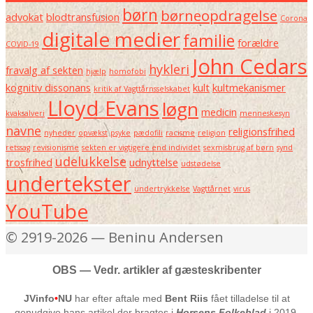
børn
børneopdragelse
advokat
blodtransfusion
Corona
digitale medier
familie
forældre
COVID-19
John Cedars
hykleri
fravalg af sekten
hjælp
homofobi
kognitiv dissonans
kult
kultmekanismer
kritik af Vagttårnsselskabet
Lloyd Evans
løgn
medicin
kvaksalveri
menneskesyn
navne
religionsfrihed
nyheder
opvækst
psyke
pædofili
racisme
religion
retssag
revisionisme
sekten er vigtigere end individet
sexmisbrug af børn
synd
udelukkelse
trosfrihed
udnyttelse
udstødelse
undertekster
undertrykkelse
Vagttårnet
virus
YouTube
© 2919-2026 — Beninu Andersen
OBS — Vedr. artikler af gæsteskribenter
JVinfo
•
NU
har efter aftale med
Bent Riis
fået tilladelse til at
genudgive hans artikel der bragtes i
Horsens Folkeblad
i 2019,