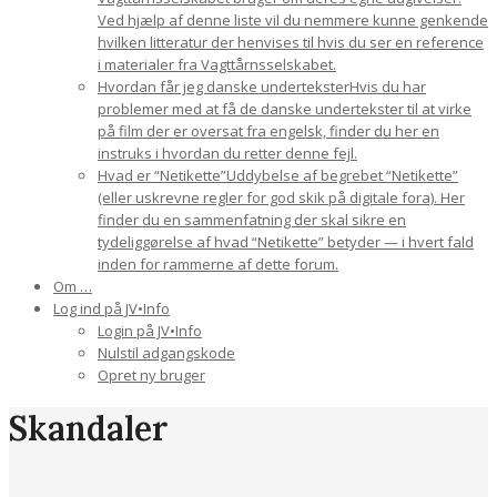
Ved hjælp af denne liste vil du nemmere kunne genkende
hvilken litteratur der henvises til hvis du ser en reference
i materialer fra Vagttårnsselskabet.
Hvordan får jeg danske undertekster
Hvis du har
problemer med at få de danske undertekster til at virke
på film der er oversat fra engelsk, finder du her en
instruks i hvordan du retter denne fejl.
Hvad er “Netikette”
Uddybelse af begrebet “Netikette”
(eller uskrevne regler for god skik på digitale fora). Her
finder du en sammenfatning der skal sikre en
tydeliggørelse af hvad “Netikette” betyder — i hvert fald
inden for rammerne af dette forum.
Om …
Log ind på JV•Info
Login på JV•Info
Nulstil adgangskode
Opret ny bruger
Skandaler