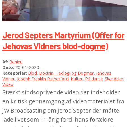
Jerod Septers Martyrium (Offer for
Jehovas Vidners blod-dogme)
2020-
Af:
Beninu
01-
Dato:
20-01-2020
20
Kategorier:
Blod
,
Doktrin, Teologi og Dogmer
,
Jehovas
Vidner
,
Joseph Franklin Rutherford
,
Kulter
,
På dansk
,
Skandaler
,
Video
Stærkt sindsoprivende video der indeholder
en kritisk gennemgang af videomaterialet fra
JW Broadcasting om Jerod Septer der måtte
lade livet som 11-årig fordi hans forældre