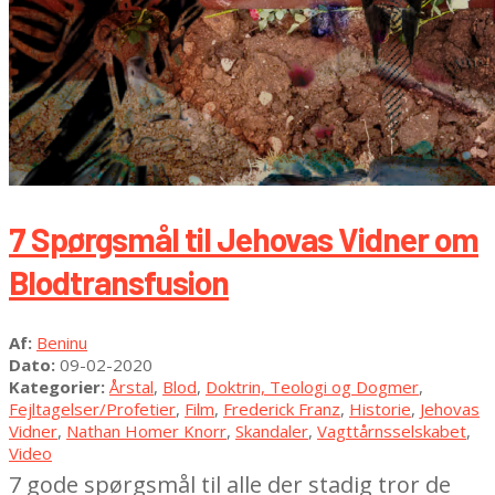
7 Spørgsmål til Jehovas Vidner om
Blodtransfusion
2020-
Af:
Beninu
02-
Dato:
09-02-2020
09
Kategorier:
Årstal
,
Blod
,
Doktrin, Teologi og Dogmer
,
Fejltagelser/Profetier
,
Film
,
Frederick Franz
,
Historie
,
Jehovas
Vidner
,
Nathan Homer Knorr
,
Skandaler
,
Vagttårnsselskabet
,
Video
7 gode spørgsmål til alle der stadig tror de