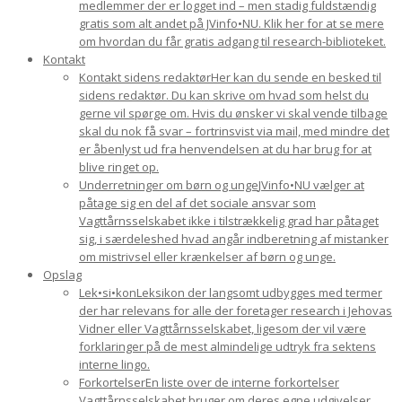
medlemmer der er logget ind – men stadig fuldstændig
gratis som alt andet på JVinfo•NU. Klik her for at se mere
om hvordan du får gratis adgang til research-biblioteket.
Kontakt
Kontakt sidens redaktør
Her kan du sende en besked til
sidens redaktør. Du kan skrive om hvad som helst du
gerne vil spørge om. Hvis du ønsker vi skal vende tilbage
skal du nok få svar – fortrinsvist via mail, med mindre det
er åbenlyst ud fra henvendelsen at du har brug for at
blive ringet op.
Underretninger om børn og unge
JVinfo•NU vælger at
påtage sig en del af det sociale ansvar som
Vagttårnsselskabet ikke i tilstrækkelig grad har påtaget
sig, i særdeleshed hvad angår indberetning af mistanker
om mistrivsel eller krænkelser af børn og unge.
Opslag
Lek•si•kon
Leksikon der langsomt udbygges med termer
der har relevans for alle der foretager research i Jehovas
Vidner eller Vagttårnsselskabet, ligesom der vil være
forklaringer på de mest almindelige udtryk fra sektens
interne lingo.
Forkortelser
En liste over de interne forkortelser
Vagttårnsselskabet bruger om deres egne udgivelser.