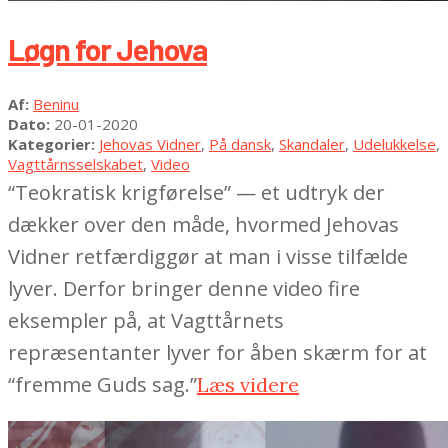
Løgn for Jehova
2020-
Af:
Beninu
01-
Dato:
20-01-2020
20
Kategorier:
Jehovas Vidner
,
På dansk
,
Skandaler
,
Udelukkelse
,
Vagttårnsselskabet
,
Video
“Teokratisk krigførelse” — et udtryk der
dækker over den måde, hvormed Jehovas
Vidner retfærdiggør at man i visse tilfælde
lyver. Derfor bringer denne video fire
eksempler på, at Vagttårnets
repræsentanter lyver for åben skærm for at
“fremme Guds sag.”
Læs videre