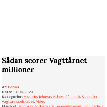
Sådan scorer Vagttårnet
millioner
Af:
Beninu
Dato:
13-04-2020
Kategorier:
Historie
,
Jehovas Vidner
,
På dansk
,
Skandaler
,
Vagttårnsselskabet
,
Video
Mærket:
amoralsk
,
fortjeneste
,
hemmeligheder
,
John Cedars
,