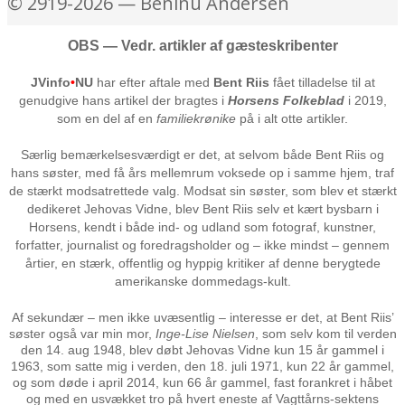
© 2919-2026 — Beninu Andersen
OBS — Vedr. artikler af gæsteskribenter
JVinfo
•
NU
har efter aftale med
Bent Riis
fået tilladelse til at
genudgive hans artikel der bragtes i
Horsens Folkeblad
i 2019,
som en del af en
familiekrønike
på i alt otte artikler.
Særlig bemærkelsesværdigt er det, at selvom både Bent Riis og
hans søster, med få års mellemrum voksede op i samme hjem, traf
de stærkt modsatrettede valg. Modsat sin søster, som blev et stærkt
dedikeret Jehovas Vidne, blev Bent Riis selv et kært bysbarn i
Horsens, kendt i både ind- og udland som fotograf, kunstner,
forfatter, journalist og foredragsholder og – ikke mindst – gennem
årtier, en stærk, offentlig og hyppig kritiker af denne berygtede
amerikanske dommedags-kult.
Af sekundær – men ikke uvæsentlig – interesse er det, at Bent Riis’
søster også var min mor,
Inge-Lise Nielsen
, som selv kom til verden
den 14. aug 1948, blev døbt Jehovas Vidne kun 15 år gammel i
1963, som satte mig i verden, den 18. juli 1971, kun 22 år gammel,
og som døde i april 2014, kun 66 år gammel, fast forankret i håbet
og med en usvækket tro på hvert eneste af Vagttårns-sektens