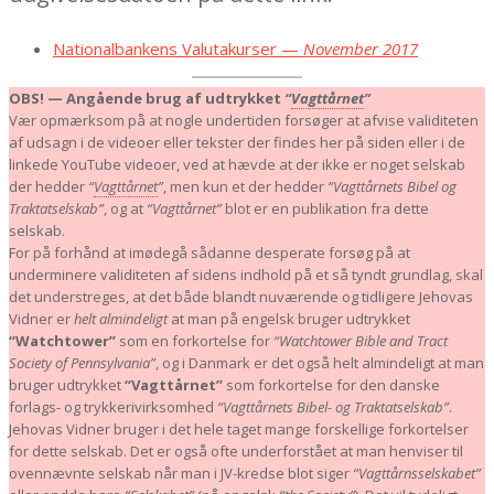
Nationalbankens Valutakurser —
November 2017
OBS! — Angående brug af udtrykket
“
Vagttårnet
”
Vær opmærksom på at nogle undertiden forsøger at afvise validiteten
af udsagn i de videoer eller tekster der findes her på siden eller i de
linkede YouTube videoer, ved at hævde at der ikke er noget selskab
der hedder
“
Vagttårnet
”
, men kun et der hedder
“Vagttårnets Bibel og
Traktatselskab”
, og at
“Vagttårnet”
blot er en publikation fra dette
selskab.
For på forhånd at imødegå sådanne desperate forsøg på at
underminere validiteten af sidens indhold på et så tyndt grundlag, skal
det understreges, at det både blandt nuværende og tidligere Jehovas
Vidner er
helt almindeligt
at man på engelsk bruger udtrykket
“Watchtower”
som en forkortelse for
“Watchtower Bible and Tract
Society of Pennsylvania”
, og i Danmark er det også helt almindeligt at man
bruger udtrykket
“Vagttårnet”
som forkortelse for den danske
forlags- og trykkerivirksomhed
“Vagttårnets Bibel- og Traktatselskab”
.
Jehovas Vidner bruger i det hele taget mange forskellige forkortelser
for dette selskab. Det er også ofte underforstået at man henviser til
ovennævnte selskab når man i JV-kredse blot siger
“Vagttårnsselskabet”