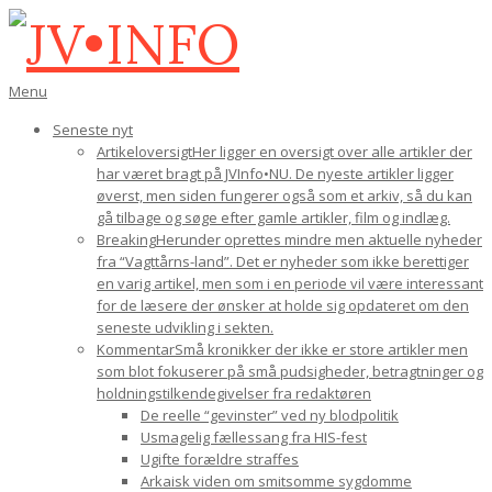
Gå
til
indhold
JV•INFO
Den
Menu
primære
Seneste nyt
navigations-
Artikeloversigt
Her ligger en oversigt over alle artikler der
menu
har været bragt på JVInfo•NU. De nyeste artikler ligger
øverst, men siden fungerer også som et arkiv, så du kan
gå tilbage og søge efter gamle artikler, film og indlæg.
Breaking
Herunder oprettes mindre men aktuelle nyheder
fra “Vagttårns-land”. Det er nyheder som ikke berettiger
en varig artikel, men som i en periode vil være interessant
for de læsere der ønsker at holde sig opdateret om den
seneste udvikling i sekten.
Kommentar
Små kronikker der ikke er store artikler men
som blot fokuserer på små pudsigheder, betragtninger og
holdningstilkendegivelser fra redaktøren
De reelle “gevinster” ved ny blodpolitik
Usmagelig fællessang fra HIS-fest
Ugifte forældre straffes
Arkaisk viden om smitsomme sygdomme