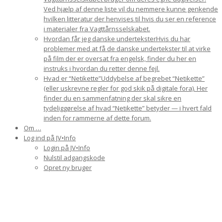
Ved hjælp af denne liste vil du nemmere kunne genkende
hvilken litteratur der henvises til hvis du ser en reference
i materialer fra Vagttårnsselskabet.
Hvordan får jeg danske undertekster
Hvis du har
problemer med at få de danske undertekster til at virke
på film der er oversat fra engelsk, finder du her en
instruks i hvordan du retter denne fejl.
Hvad er “Netikette”
Uddybelse af begrebet “Netikette”
(eller uskrevne regler for god skik på digitale fora). Her
finder du en sammenfatning der skal sikre en
tydeliggørelse af hvad “Netikette” betyder — i hvert fald
inden for rammerne af dette forum.
Om …
Log ind på JV•Info
Login på JV•Info
Nulstil adgangskode
Opret ny bruger