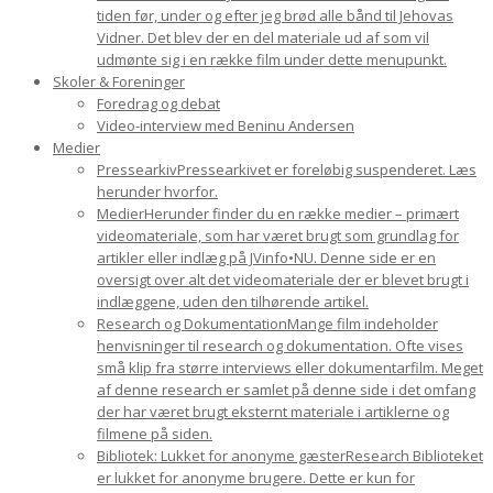
tiden før, under og efter jeg brød alle bånd til Jehovas
Vidner. Det blev der en del materiale ud af som vil
udmønte sig i en række film under dette menupunkt.
Skoler & Foreninger
Foredrag og debat
Video-interview med Beninu Andersen
Medier
Pressearkiv
Pressearkivet er foreløbig suspenderet. Læs
herunder hvorfor.
Medier
Herunder finder du en række medier – primært
videomateriale, som har været brugt som grundlag for
artikler eller indlæg på JVinfo•NU. Denne side er en
oversigt over alt det videomateriale der er blevet brugt i
indlæggene, uden den tilhørende artikel.
Research og Dokumentation
Mange film indeholder
henvisninger til research og dokumentation. Ofte vises
små klip fra større interviews eller dokumentarfilm. Meget
af denne research er samlet på denne side i det omfang
der har været brugt eksternt materiale i artiklerne og
filmene på siden.
Bibliotek: Lukket for anonyme gæster
Research Biblioteket
er lukket for anonyme brugere. Dette er kun for