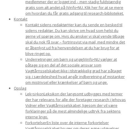
medlemmer der er logget ind – men stadig fuldstændig
gratis som alt andet på JVinfo•NU. Klik her for at se mere
om hvordan du får gratis adgang til research-biblioteket.
Kontakt
Kontakt sidens redaktør
Her kan du sende en besked til
sidens redaktør. Du kan skrive om hvad som helst du
gerne vil spørge om. Hvis du ønsker vi skal vende tilbage
skal du nok få svar – fortrinsvist via mail, med mindre det
er åbenlyst ud fra henvendelsen at du har brug for at
blive ringet op.
Underretninger om børn og unge
JVinfo•NU vælger at
påtage sig en del af det sociale ansvar som
Vagttårnsselskabet ikke i tilstrækkelig grad har påtaget
sig, i særdeleshed hvad angår indberetning af mistanker
om mistrivsel eller krænkelser af børn og unge.
Opslag
Lek•si•kon
Leksikon der langsomt udbygges med termer
der har relevans for alle der foretager research i Jehovas
Vidner eller Vagttårnsselskabet, ligesom der vil være
forklaringer på de mest almindelige udtryk fra sektens
interne lingo.
Forkortelser
En liste over de interne forkortelser
Vagttårnsselskabet bruger om deres egne udgivelser.