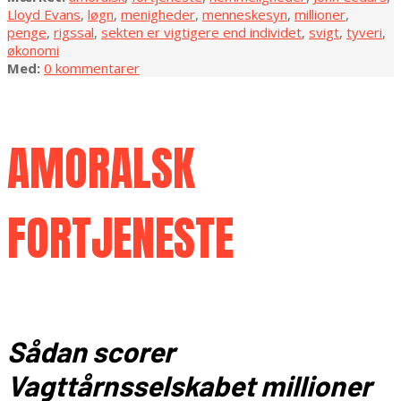
Lloyd Evans
,
løgn
,
menigheder
,
menneskesyn
,
millioner
,
penge
,
rigssal
,
sekten er vigtigere end individet
,
svigt
,
tyveri
,
økonomi
Med:
0 kommentarer
AMORALSK
FORTJENESTE
Sådan scorer
Vagttårnsselskabet
millioner