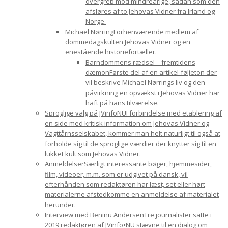
overgreb mod mindreårige, sådan som den
afsløres af to Jehovas Vidner fra Irland og
Norge.
Michael Nørring
Forhenværende medlem af
dommedagskulten Jehovas Vidner og en
enestående historiefortæller.
Barndommens rædsel – fremtidens
dæmon
Første del af en artikel-føljeton der
vil beskrive Michael Nørrings liv og den
påvirkning en opvækst i Jehovas Vidner har
haft på hans tilværelse.
Sproglige valg på JVinfoNU
I forbindelse med etablering af
en side med kritisk information om Jehovas Vidner og
Vagttårnsselskabet, kommer man helt naturligt til også at
forholde sig til de sproglige værdier der knytter sig til en
lukket kult som Jehovas Vidner.
Anmeldelser
Særligt interessante bøger, hjemmesider,
film, videoer, m.m. som er udgivet på dansk, vil
efterhånden som redaktøren har læst, set eller hørt
materialerne afstedkomme en anmeldelse af materialet
herunder.
Interview med Beninu Andersen
Tre journalister satte i
2019 redaktøren af JVinfo•NU stævne til en dialog om