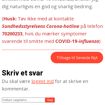
dig naturligvis en god og snarlig bedring.
(
Husk:
Tøv ikke med at kontakte
Sundhedsstyrelsens Corona-hotline
på telefon
70200233
, hvis du mærker symptomer
svarende til smitte med
COVID-19-
influenza
)
Tilbage til Seneste Nyt
2020-
04-
Skriv et svar
13
Du skal være
logget ind
for at skrive en
kommentar.
Søg