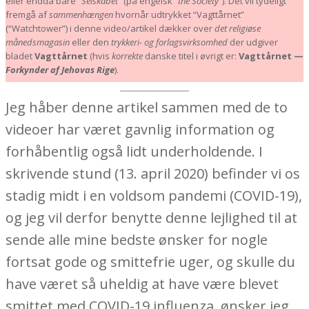
eller endda bare
“Selskabet”
(på engelsk
“the Society”
). Det vil tydeligt
fremgå af
sammenhængen
hvornår udtrykket “Vagttårnet”
(“Watchtower”) i denne video/artikel dækker over
det religiøse
månedsmagasin
eller den
trykkeri- og forlagsvirksomhed
der udgiver
bladet
Vagttårnet
(hvis
korrekte
danske titel i øvrigt er:
Vagttårnet —
Forkynder af Jehovas Rige
).
Jeg håber denne artikel sammen med de to
videoer har været gavnlig information og
forhåbentlig også lidt underholdende. I
skrivende stund (13. april 2020) befinder vi os
stadig midt i en voldsom pandemi (COVID-19),
og jeg vil derfor benytte denne lejlighed til at
sende alle mine bedste ønsker for nogle
fortsat gode og smittefrie uger, og skulle du
have været så uheldig at have være blevet
smittet med COVID-19 influenza, ønsker jeg