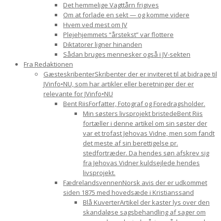
Det hemmelige Vagttårn frigives
Om at forlade en sekt — og komme videre
Hvem ved mest om JV
Plejehjemmets “årstekst” var flottere
Diktatorer ligner hinanden
Sådan bruges mennesker også i JV-sekten
Fra Redaktionen
Gæsteskribenter
Skribenter der er inviteret til at bidrage til
JVinfo•NU, som har artikler eller beretninger der er
relevante for JVinfo•NU
Bent Riis
Forfatter, Fotograf og Foredragsholder.
Min søsters livsprojekt bristede
Bent Riis
fortæller i denne artikel om sin søster der
var et trofast Jehovas Vidne, men som fandt
det meste af sin berettigelse pr.
stedfortræder. Da hendes søn afskrev sig
fra Jehovas Vidner kuldsejlede hendes
livsprojekt.
Fædrelandsvennen
Norsk avis der er udkommet
siden 1875 med hovedsæde i Kristianssand
Blå Kuverter
Artikel der kaster lys over den
skandaløse sagsbehandling af sager om