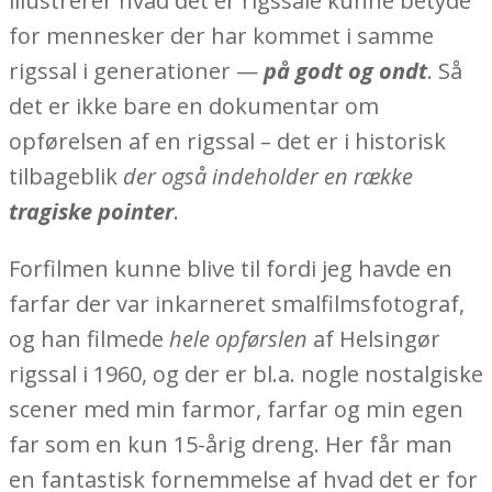
illustrerer hvad det er rigssale kunne betyde
for mennesker der har kommet i samme
rigssal i generationer —
på godt og ondt
. Så
det er ikke bare en dokumentar om
opførelsen af en rigssal – det er i historisk
tilbageblik
der også indeholder en række
tragiske pointer
.
Forfilmen kunne blive til fordi jeg havde en
farfar der var inkarneret smalfilmsfotograf,
og han filmede
hele opførslen
af Helsingør
rigssal i 1960, og der er bl.a. nogle nostalgiske
scener med min farmor, farfar og min egen
far som en kun 15-årig dreng. Her får man
en fantastisk fornemmelse af hvad det er for