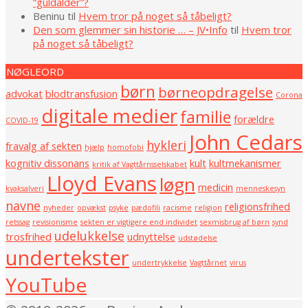
“guldalder”?
Beninu
til
Hvem tror på noget så tåbeligt?
Den som glemmer sin historie … – JV•Info
til
Hvem tror
på noget så tåbeligt?
NØGLEORD
børn
børneopdragelse
advokat
blodtransfusion
Corona
digitale medier
familie
forældre
COVID-19
John Cedars
hykleri
fravalg af sekten
hjælp
homofobi
kognitiv dissonans
kult
kultmekanismer
kritik af Vagttårnsselskabet
Lloyd Evans
løgn
medicin
kvaksalveri
menneskesyn
navne
religionsfrihed
nyheder
opvækst
psyke
pædofili
racisme
religion
retssag
revisionisme
sekten er vigtigere end individet
sexmisbrug af børn
synd
udelukkelse
trosfrihed
udnyttelse
udstødelse
undertekster
undertrykkelse
Vagttårnet
virus
YouTube