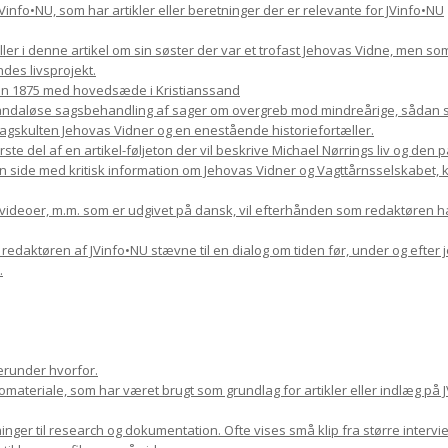
il JVinfo•NU, som har artikler eller beretninger der er relevante for JVinfo•NU
æller i denne artikel om sin søster der var et trofast Jehovas Vidne, men s
des livsprojekt.
en 1875 med hovedsæde i Kristianssand
skandaløse sagsbehandling af sager om overgreb mod mindreårige, sådan so
kulten Jehovas Vidner og en enestående historiefortæller.
rste del af en artikel-føljeton der vil beskrive Michael Nørrings liv og den
n side med kritisk information om Jehovas Vidner og Vagttårnsselskabet, kom
, videoer, m.m. som er udgivet på dansk, vil efterhånden som redaktøren h
9 redaktøren af JVinfo•NU stævne til en dialog om tiden før, under og efter 
.
erunder hvorfor.
ateriale, som har været brugt som grundlag for artikler eller indlæg på J
nger til research og dokumentation. Ofte vises små klip fra større inter