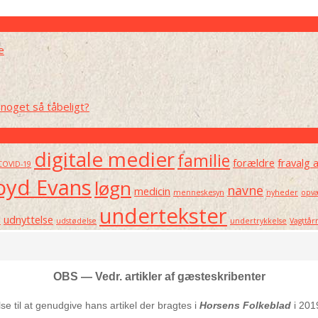
e
noget så tåbeligt?
digitale medier
familie
forældre
fravalg 
COVID-19
oyd Evans
løgn
navne
medicin
menneskesyn
nyheder
opvæ
undertekster
e
udnyttelse
udstødelse
undertrykkelse
Vagttår
OBS — Vedr. artikler af gæsteskribenter
else til at genudgive hans artikel der bragtes i
Horsens Folkeblad
i 201