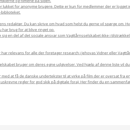
rtiklerne og filmene på siden.
r lukket for anonyme brugere. Dette er kun for medlemmer der er logget in
biblioteket.
ns redaktør. Du kan skrive om hvad som helst du gerne vil spørge om. Hvis 
har brug for at blive ringet op.
 sig en del af det sociale ansvar som Vagttårnsselskabet ikke i tilstrække
r relevans for alle der foretager research i Jehovas Vidner eller Vagttår
sselskabet bruger om deres egne udgivelser. Ved hjælp af denne liste vil d
med at få de danske undertekster til at virke på film der er oversat fra en
 uskrevne regler for god skik på digitale fora). Her finder du en sammenfat