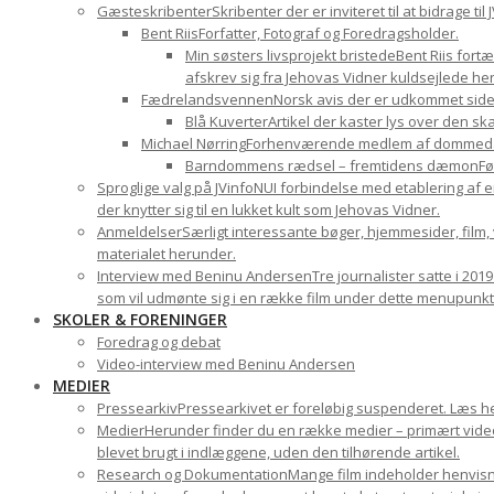
Gæsteskribenter
Skribenter der er inviteret til at bidrage t
Bent Riis
Forfatter, Fotograf og Foredragsholder.
Min søsters livsprojekt bristede
Bent Riis fort
afskrev sig fra Jehovas Vidner kuldsejlede hen
Fædrelandsvennen
Norsk avis der er udkommet sid
Blå Kuverter
Artikel der kaster lys over den 
Michael Nørring
Forhenværende medlem af dommedags
Barndommens rædsel – fremtidens dæmon
Fø
Sproglige valg på JVinfoNU
I forbindelse med etablering af e
der knytter sig til en lukket kult som Jehovas Vidner.
Anmeldelser
Særligt interessante bøger, hjemmesider, film
materialet herunder.
Interview med Beninu Andersen
Tre journalister satte i 201
som vil udmønte sig i en række film under dette menupunkt
SKOLER & FORENINGER
Foredrag og debat
Video-interview med Beninu Andersen
MEDIER
Pressearkiv
Pressearkivet er foreløbig suspenderet. Læs h
Medier
Herunder finder du en række medier – primært videom
blevet brugt i indlæggene, uden den tilhørende artikel.
Research og Dokumentation
Mange film indeholder henvisni