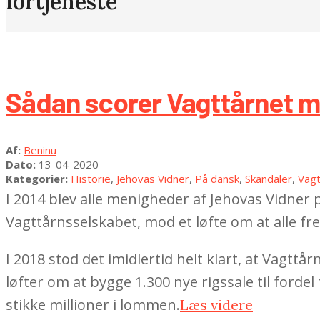
fortjeneste
Sådan scorer Vagttårnet mi
2020-
Af:
Beninu
04-
Dato:
13-04-2020
13
Kategorier:
Historie
,
Jehovas Vidner
,
På dansk
,
Skandaler
,
Vagt
I 2014 blev alle menigheder af Jehovas Vidner 
Vagttårnsselskabet, mod et løfte om at alle fre
I 2018 stod det imidlertid helt klart, at Vagtt
løfter om at bygge 1.300 nye rigssale til fo
stikke millioner i lommen.
Læs videre