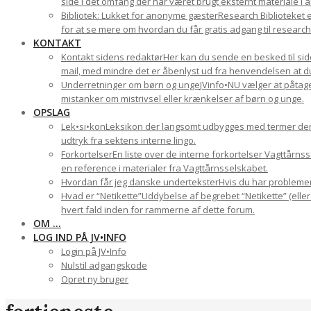
side i det omfang der har været brugt eksternt materiale i a
Bibliotek: Lukket for anonyme gæster
Research Biblioteket e
for at se mere om hvordan du får gratis adgang til research-
KONTAKT
Kontakt sidens redaktør
Her kan du sende en besked til side
mail, med mindre det er åbenlyst ud fra henvendelsen at du 
Underretninger om børn og unge
JVinfo•NU vælger at påtage
mistanker om mistrivsel eller krænkelser af børn og unge.
OPSLAG
Lek•si•kon
Leksikon der langsomt udbygges med termer der ha
udtryk fra sektens interne lingo.
Forkortelser
En liste over de interne forkortelser Vagttårn
en reference i materialer fra Vagttårnsselskabet.
Hvordan får jeg danske undertekster
Hvis du har problemer 
Hvad er “Netikette”
Uddybelse af begrebet “Netikette” (eller
hvert fald inden for rammerne af dette forum.
OM …
LOG IND PÅ JV•INFO
Login på JV•Info
Nulstil adgangskode
Opret ny bruger