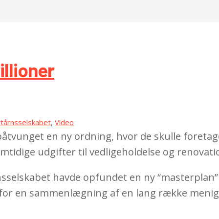
llioner
tårnsselskabet
,
Video
påtvunget en ny ordning, hvor de skulle foretag
mtidige udgifter til vedligeholdelse og renovatio
årnsselskabet havde opfundet en ny “masterplan” 
rdel for en sammenlægning af en lang række men