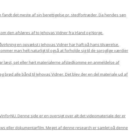
om fandt det meste af sin berettigelse pr. stedfortræder. Da hendes søn
m den afsløres af to Jehovas Vidner fra Irland og Norge.
 påvirkning en opvækst i Jehovas Vidner har haft på hans tilværelse.
mer man helt naturligt til også at forholde sig til de sproglige værdier
ar læst, set eller hørt materialerne afstedkomme en anmeldelse af
jeg brød alle bånd til Jehovas Vidner. Det blev der en del materiale ud af
Vinfo•NU. Denne side er en oversigt over alt det videomateriale der er
views eller dokumentarfilm. Meget af denne research er samlet på denne