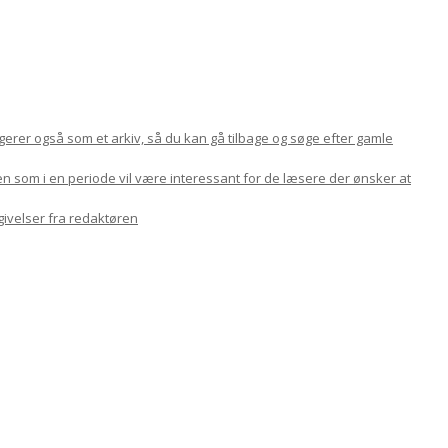
ungerer også som et arkiv, så du kan gå tilbage og søge efter gamle
en som i en periode vil være interessant for de læsere der ønsker at
givelser fra redaktøren