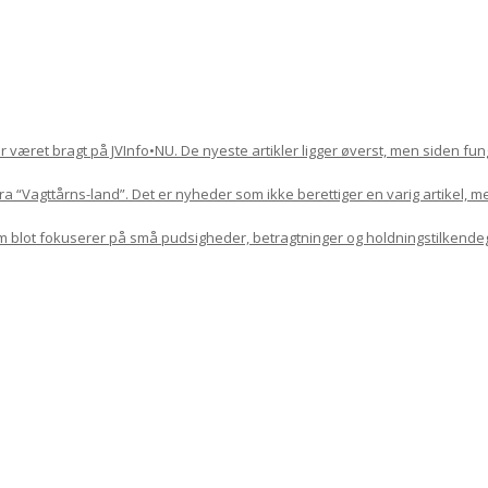
har været bragt på JVInfo•NU. De nyeste artikler ligger øverst, men siden f
 “Vagttårns-land”. Det er nyheder som ikke berettiger en varig artikel, m
om blot fokuserer på små pudsigheder, betragtninger og holdningstilkende