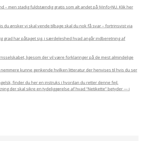
d – men stadig fuldstændig gratis som alt andet på JVinfo•NU. Klik her
du ønsker vi skal vende tilbage skal du nok få svar – fortrinsvist via
lig grad har påtaget sig, i særdeleshed hvad angår indberetning af
nsselskabet, ligesom der vil være forklaringer på de mest almindelige
u nemmere kunne genkende hvilken litteratur der henvises til hvis du ser
gelsk, finder du her en instruks i hvordan du retter denne fejl.
ning der skal sikre en tydeliggørelse af hvad “Netikette” betyder — i