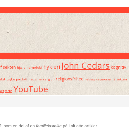
John Cedars
hykleri
af sekten
kognitiv
hjælp
homofobi
religionsfrihed
kst
psyke
pædofili
racisme
religion
retssag
revisionisme
sekten
YouTube
net
virus
9, som en del af en
familiekrønike
på i alt otte artikler.