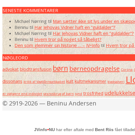
SENESTE KOMMENTARER
Michael Nørring
til
Man sætter ikke sit lys under en skæpp
Beninu
til
Har Jehovas Vidner haft en “guldalder”?
Michael Nørring
til
Har Jehovas Vidner haft en “guldalder”?
Beninu
til
Hvem tror på noget så tåbeligt?
Den som glemmer sin historie … – JV•Info
til
Hvem tror på 
NØGLEORD
børn
børneopdragelse
advokat
blodtransfusion
Corona
Ll
dissonans
kult
kultmekanismer
kritik af Vagttårnsselskabet
kvaksalveri
udelukkels
trosfrihed
er vigtigere end individet
sexmisbrug af børn
synd
© 2919-2026 — Beninu Andersen
JVinfo
•
NU
har efter aftale med
Bent Riis
fået tillad