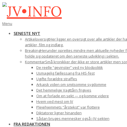
Gå
til
indhold
JV•INFO
Den
Menu
primære
SENESTE NYT
navigations-
Artikeloversigt
Her ligger en oversigt over alle artikler der 
menu
artikler, film og indlæg.
Breaking
Herunder oprettes mindre men aktuelle nyheder fra
holde sig opdateret om den seneste udvikling i sekten.
Kommentar
Små kronikker der ikke er store artikler men s
De reelle “gevinster” ved ny blodpolitik
Usmagelig fællessang fra HIS-fest
Ugifte forældre straffes
Arkaisk viden om smitsomme sygdomme
Det hemmelige Vagttårn frigives
Om at forlade en sekt — og komme videre
Hvem ved mest om JV
Plejehjemmets “årstekst” var flottere
Diktatorer ligner hinanden
Sådan bruges mennesker også i JV-sekten
FRA REDAKTIONEN