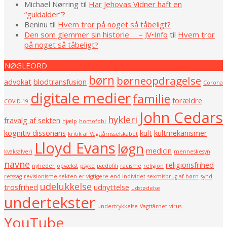
Michael Nørring
til
Har Jehovas Vidner haft en
“guldalder”?
Beninu
til
Hvem tror på noget så tåbeligt?
Den som glemmer sin historie … – JV•Info
til
Hvem tror
på noget så tåbeligt?
NØGLEORD
børn
børneopdragelse
advokat
blodtransfusion
Corona
digitale medier
familie
forældre
COVID-19
John Cedars
hykleri
fravalg af sekten
hjælp
homofobi
kognitiv dissonans
kult
kultmekanismer
kritik af Vagttårnsselskabet
Lloyd Evans
løgn
medicin
kvaksalveri
menneskesyn
navne
religionsfrihed
nyheder
opvækst
psyke
pædofili
racisme
religion
retssag
revisionisme
sekten er vigtigere end individet
sexmisbrug af børn
synd
udelukkelse
trosfrihed
udnyttelse
udstødelse
undertekster
undertrykkelse
Vagttårnet
virus
YouTube