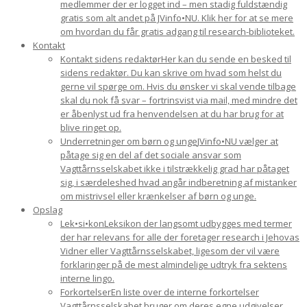
medlemmer der er logget ind – men stadig fuldstændig
gratis som alt andet på JVinfo•NU. Klik her for at se mere
om hvordan du får gratis adgang til research-biblioteket.
Kontakt
Kontakt sidens redaktør
Her kan du sende en besked til
sidens redaktør. Du kan skrive om hvad som helst du
gerne vil spørge om. Hvis du ønsker vi skal vende tilbage
skal du nok få svar – fortrinsvist via mail, med mindre det
er åbenlyst ud fra henvendelsen at du har brug for at
blive ringet op.
Underretninger om børn og unge
JVinfo•NU vælger at
påtage sig en del af det sociale ansvar som
Vagttårnsselskabet ikke i tilstrækkelig grad har påtaget
sig, i særdeleshed hvad angår indberetning af mistanker
om mistrivsel eller krænkelser af børn og unge.
Opslag
Lek•si•kon
Leksikon der langsomt udbygges med termer
der har relevans for alle der foretager research i Jehovas
Vidner eller Vagttårnsselskabet, ligesom der vil være
forklaringer på de mest almindelige udtryk fra sektens
interne lingo.
Forkortelser
En liste over de interne forkortelser
Vagttårnsselskabet bruger om deres egne udgivelser.