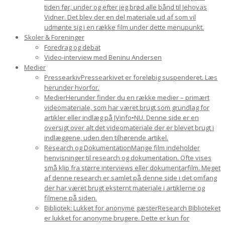
tiden før, under og efter jeg brød alle bånd til Jehovas
Vidner. Det blev der en del materiale ud af som vil
udmønte sig i en række film under dette menupunkt.
Skoler & Foreninger
Foredrag og debat
Video-interview med Beninu Andersen
Medier
Pressearkiv
Pressearkivet er foreløbig suspenderet. Læs
herunder hvorfor.
Medier
Herunder finder du en række medier – primært
videomateriale, som har været brugt som grundlag for
artikler eller indlæg på JVinfo•NU. Denne side er en
oversigt over alt det videomateriale der er blevet brugt i
indlæggene, uden den tilhørende artikel.
Research og Dokumentation
Mange film indeholder
henvisninger til research og dokumentation. Ofte vises
små klip fra større interviews eller dokumentarfilm. Meget
af denne research er samlet på denne side i det omfang
der har været brugt eksternt materiale i artiklerne og
filmene på siden.
Bibliotek: Lukket for anonyme gæster
Research Biblioteket
er lukket for anonyme brugere. Dette er kun for