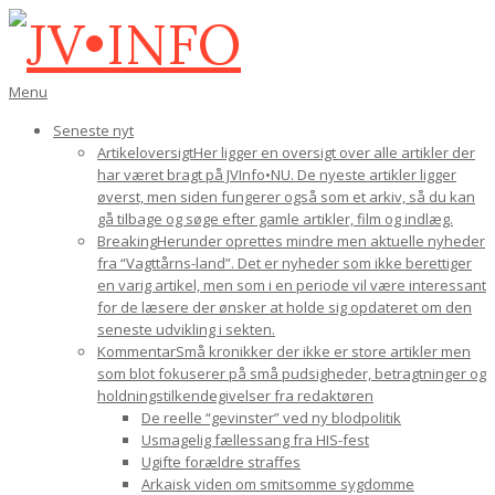
Gå
til
indhold
JV•INFO
Den
Menu
primære
Seneste nyt
navigations-
Artikeloversigt
Her ligger en oversigt over alle artikler der
menu
har været bragt på JVInfo•NU. De nyeste artikler ligger
øverst, men siden fungerer også som et arkiv, så du kan
gå tilbage og søge efter gamle artikler, film og indlæg.
Breaking
Herunder oprettes mindre men aktuelle nyheder
fra “Vagttårns-land”. Det er nyheder som ikke berettiger
en varig artikel, men som i en periode vil være interessant
for de læsere der ønsker at holde sig opdateret om den
seneste udvikling i sekten.
Kommentar
Små kronikker der ikke er store artikler men
som blot fokuserer på små pudsigheder, betragtninger og
holdningstilkendegivelser fra redaktøren
De reelle “gevinster” ved ny blodpolitik
Usmagelig fællessang fra HIS-fest
Ugifte forældre straffes
Arkaisk viden om smitsomme sygdomme