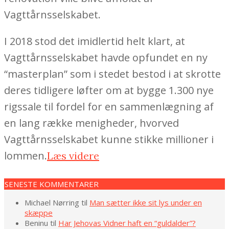
Vagttårnsselskabet.
I 2018 stod det imidlertid helt klart, at
Vagttårnsselskabet havde opfundet en ny
“masterplan” som i stedet bestod i at skrotte
deres tidligere løfter om at bygge 1.300 nye
rigssale til fordel for en sammenlægning af
en lang række menigheder, hvorved
Vagttårnsselskabet kunne stikke millioner i
lommen.
Læs videre
SENESTE KOMMENTARER
Michael Nørring
til
Man sætter ikke sit lys under en
skæppe
Beninu
til
Har Jehovas Vidner haft en “guldalder”?