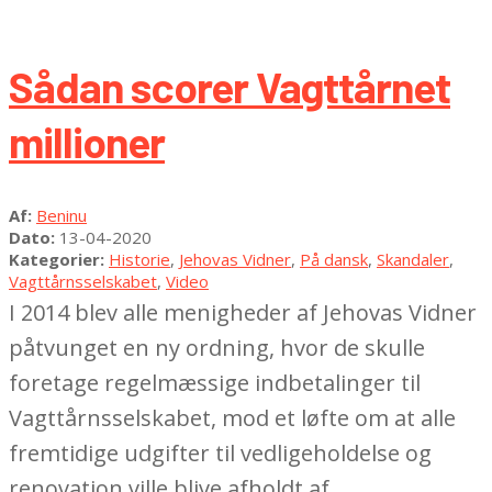
Sådan scorer Vagttårnet
millioner
2020-
Af:
Beninu
04-
Dato:
13-04-2020
13
Kategorier:
Historie
,
Jehovas Vidner
,
På dansk
,
Skandaler
,
Vagttårnsselskabet
,
Video
I 2014 blev alle menigheder af Jehovas Vidner
påtvunget en ny ordning, hvor de skulle
foretage regelmæssige indbetalinger til
Vagttårnsselskabet, mod et løfte om at alle
fremtidige udgifter til vedligeholdelse og
renovation ville blive afholdt af