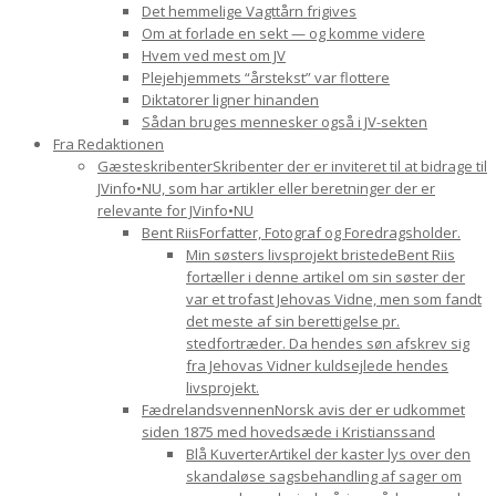
Det hemmelige Vagttårn frigives
Om at forlade en sekt — og komme videre
Hvem ved mest om JV
Plejehjemmets “årstekst” var flottere
Diktatorer ligner hinanden
Sådan bruges mennesker også i JV-sekten
Fra Redaktionen
Gæsteskribenter
Skribenter der er inviteret til at bidrage til
JVinfo•NU, som har artikler eller beretninger der er
relevante for JVinfo•NU
Bent Riis
Forfatter, Fotograf og Foredragsholder.
Min søsters livsprojekt bristede
Bent Riis
fortæller i denne artikel om sin søster der
var et trofast Jehovas Vidne, men som fandt
det meste af sin berettigelse pr.
stedfortræder. Da hendes søn afskrev sig
fra Jehovas Vidner kuldsejlede hendes
livsprojekt.
Fædrelandsvennen
Norsk avis der er udkommet
siden 1875 med hovedsæde i Kristianssand
Blå Kuverter
Artikel der kaster lys over den
skandaløse sagsbehandling af sager om