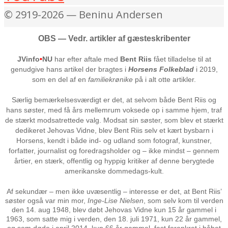
© 2919-2026 — Beninu Andersen
OBS — Vedr. artikler af gæsteskribenter
JVinfo
•
NU
har efter aftale med
Bent Riis
fået tilladelse til at
genudgive hans artikel der bragtes i
Horsens Folkeblad
i 2019,
som en del af en
familiekrønike
på i alt otte artikler.
Særlig bemærkelsesværdigt er det, at selvom både Bent Riis og
hans søster, med få års mellemrum voksede op i samme hjem, traf
de stærkt modsatrettede valg. Modsat sin søster, som blev et stærkt
dedikeret Jehovas Vidne, blev Bent Riis selv et kært bysbarn i
Horsens, kendt i både ind- og udland som fotograf, kunstner,
forfatter, journalist og foredragsholder og – ikke mindst – gennem
årtier, en stærk, offentlig og hyppig kritiker af denne berygtede
amerikanske dommedags-kult.
Af sekundær – men ikke uvæsentlig – interesse er det, at Bent Riis’
søster også var min mor,
Inge-Lise Nielsen
, som selv kom til verden
den 14. aug 1948, blev døbt Jehovas Vidne kun 15 år gammel i
1963, som satte mig i verden, den 18. juli 1971, kun 22 år gammel,
og som døde i april 2014, kun 66 år gammel, fast forankret i håbet