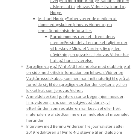
overgreb mod mindreårige, sådan som den
afsløres af to Jehovas Vidner fra Irland og
Norge.
Michael Nørring
Forhenværende medlem af
dommedagskulten Jehovas Vidner og en
enestående historiefortæller.
Barndommens rædsel – fremtidens
dæmon
Første del af en artikel-føljeton der
vil beskrive Michael Nørrings liv og den
påvirkning en opvækst i Jehovas Vidner har
haft på hans tilværelse.
Sproglige valg på JVinfoNU
I forbindelse med etablering af
en side med kritisk information om Jehovas Vidner og
Vagttårnsselskabet, kommer man helt naturligt til også at
forholde sig til de sproglige værdier der knytter sig til en
lukket kult som Jehovas Vidner.
Anmeldelser
Særligt interessante bøger, hjemmesider,
film, videoer, m.m. som er udgivet på dansk, vil
efterhånden som redaktøren har læst, set eller hørt
materialerne afstedkomme en anmeldelse af materialet
herunder.
Interview med Beninu Andersen
Tre journalister satte i
2019 redaktøren af JVinfo•NU stævne til en dialog om