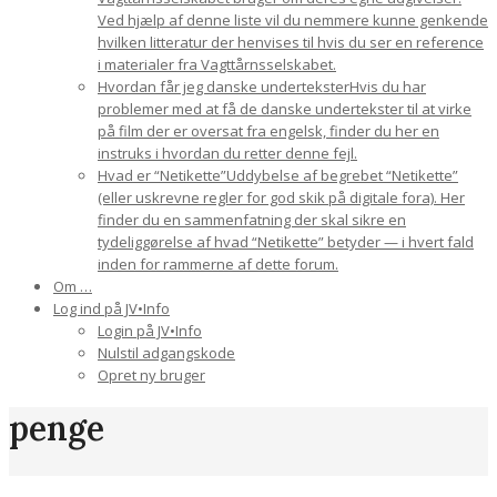
Ved hjælp af denne liste vil du nemmere kunne genkende
hvilken litteratur der henvises til hvis du ser en reference
i materialer fra Vagttårnsselskabet.
Hvordan får jeg danske undertekster
Hvis du har
problemer med at få de danske undertekster til at virke
på film der er oversat fra engelsk, finder du her en
instruks i hvordan du retter denne fejl.
Hvad er “Netikette”
Uddybelse af begrebet “Netikette”
(eller uskrevne regler for god skik på digitale fora). Her
finder du en sammenfatning der skal sikre en
tydeliggørelse af hvad “Netikette” betyder — i hvert fald
inden for rammerne af dette forum.
Om …
Log ind på JV•Info
Login på JV•Info
Nulstil adgangskode
Opret ny bruger
penge