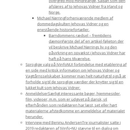
overgreb mod mindreårige, sådan som den
afsløres af to Jehovas Vidner fra Irland og
Norge.
Michael Nørring
Forhenværende medlem af
dommedagskulten Jehovas Vidner og en
enestående historiefortæller.
Barndommens rædsel – fremtidens
dæmon
Første del af en artikel-føljeton der
vil beskrive Michael Nørrings liv og den
påvirkning en opvækst i Jehovas Vidner har
haft på hans tilværelse.
Sproglige valg på JVinfoNU
I forbindelse med etablering af
en side med kritisk information om Jehovas Vidner og
Vagttårnsselskabet, kommer man helt naturligt til også at
forholde sig til de sproglige værdier der knytter sig til en
lukket kult som Jehovas Vidner.
Anmeldelser
Særligt interessante bøger, hjemmesider,
film, videoer, m.m. som er udgivet på dansk, vil
efterhånden som redaktøren har læst, set eller hørt
materialerne afstedkomme en anmeldelse af materialet
herunder.
Interview med Beninu Andersen
Tre journalister satte i
2019 redaktøren af JVinfo•NU stævne til en dialog om