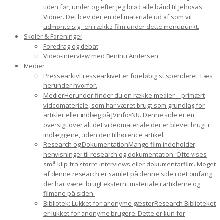
tiden før, under og efter jeg brød alle bånd til Jehovas
Vidner. Det blev der en del materiale ud af som vil
udmønte sig i en række film under dette menupunkt.
Skoler & Foreninger
Foredrag og debat
Video-interview med Beninu Andersen
Medier
Pressearkiv
Pressearkivet er foreløbig suspenderet. Læs
herunder hvorfor.
Medier
Herunder finder du en række medier – primært
videomateriale, som har været brugt som grundlag for
artikler eller indlæg på JVinfo•NU. Denne side er en
oversigt over alt det videomateriale der er blevet brugt i
indlæggene, uden den tilhørende artikel.
Research og Dokumentation
Mange film indeholder
henvisninger til research og dokumentation. Ofte vises
små klip fra større interviews eller dokumentarfilm. Meget
af denne research er samlet på denne side i det omfang
der har været brugt eksternt materiale i artiklerne og
filmene på siden.
Bibliotek: Lukket for anonyme gæster
Research Biblioteket
er lukket for anonyme brugere. Dette er kun for