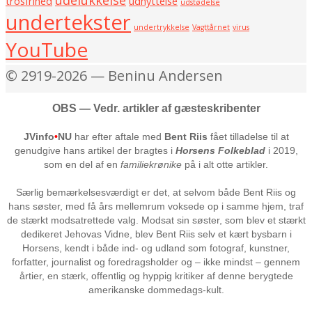
udelukkelse
trosfrihed
udnyttelse
udstødelse
undertekster
undertrykkelse
Vagttårnet
virus
YouTube
© 2919-2026 — Beninu Andersen
OBS — Vedr. artikler af gæsteskribenter
JVinfo
•
NU
har efter aftale med
Bent Riis
fået tilladelse til at
genudgive hans artikel der bragtes i
Horsens Folkeblad
i 2019,
som en del af en
familiekrønike
på i alt otte artikler.
Særlig bemærkelsesværdigt er det, at selvom både Bent Riis og
hans søster, med få års mellemrum voksede op i samme hjem, traf
de stærkt modsatrettede valg. Modsat sin søster, som blev et stærkt
dedikeret Jehovas Vidne, blev Bent Riis selv et kært bysbarn i
Horsens, kendt i både ind- og udland som fotograf, kunstner,
forfatter, journalist og foredragsholder og – ikke mindst – gennem
årtier, en stærk, offentlig og hyppig kritiker af denne berygtede
amerikanske dommedags-kult.