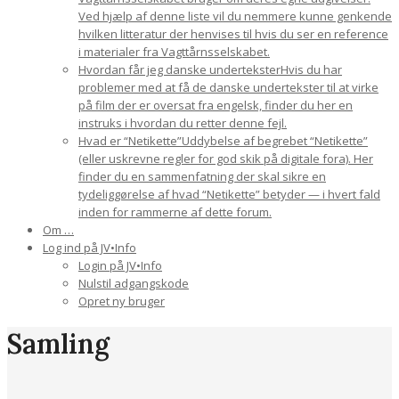
Ved hjælp af denne liste vil du nemmere kunne genkende
hvilken litteratur der henvises til hvis du ser en reference
i materialer fra Vagttårnsselskabet.
Hvordan får jeg danske undertekster
Hvis du har
problemer med at få de danske undertekster til at virke
på film der er oversat fra engelsk, finder du her en
instruks i hvordan du retter denne fejl.
Hvad er “Netikette”
Uddybelse af begrebet “Netikette”
(eller uskrevne regler for god skik på digitale fora). Her
finder du en sammenfatning der skal sikre en
tydeliggørelse af hvad “Netikette” betyder — i hvert fald
inden for rammerne af dette forum.
Om …
Log ind på JV•Info
Login på JV•Info
Nulstil adgangskode
Opret ny bruger
Samling