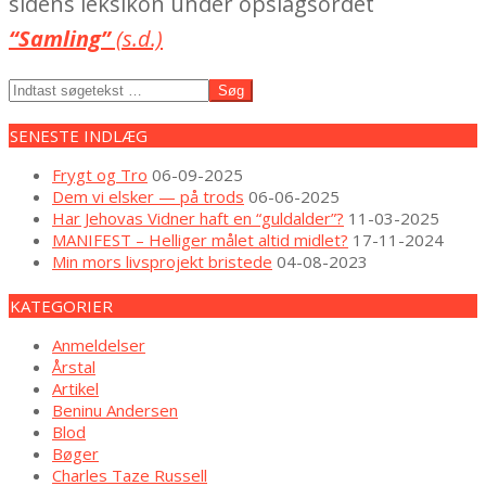
sidens leksikon under opslagsordet
“Samling”
(s.d.)
2022-
Søg
08-
20
SENESTE INDLÆG
Frygt og Tro
06-09-2025
Dem vi elsker — på trods
06-06-2025
Har Jehovas Vidner haft en “guldalder”?
11-03-2025
MANIFEST – Helliger målet altid midlet?
17-11-2024
Min mors livsprojekt bristede
04-08-2023
KATEGORIER
Anmeldelser
Årstal
Artikel
Beninu Andersen
Blod
Bøger
Charles Taze Russell