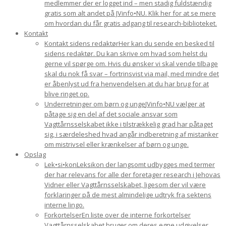
medlemmer der er logget ind – men stadig fuldstændig
gratis som alt andet på JVinfo•NU. Klik her for at se mere
om hvordan du får gratis adgang til research-biblioteket.
Kontakt
Kontakt sidens redaktør
Her kan du sende en besked til
sidens redaktør. Du kan skrive om hvad som helst du
gerne vil spørge om. Hvis du ønsker vi skal vende tilbage
skal du nok få svar – fortrinsvist via mail, med mindre det
er åbenlyst ud fra henvendelsen at du har brug for at
blive ringet op.
Underretninger om børn og unge
JVinfo•NU vælger at
påtage sig en del af det sociale ansvar som
Vagttårnsselskabet ikke i tilstrækkelig grad har påtaget
sig, i særdeleshed hvad angår indberetning af mistanker
om mistrivsel eller krænkelser af børn og unge.
Opslag
Lek•si•kon
Leksikon der langsomt udbygges med termer
der har relevans for alle der foretager research i Jehovas
Vidner eller Vagttårnsselskabet, ligesom der vil være
forklaringer på de mest almindelige udtryk fra sektens
interne lingo.
Forkortelser
En liste over de interne forkortelser
Vagttårnsselskabet bruger om deres egne udgivelser.