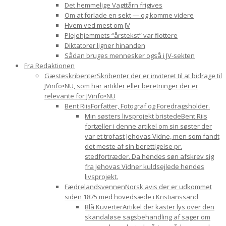
Det hemmelige Vagttårn frigives
Om at forlade en sekt — og komme videre
Hvem ved mest om JV
Plejehjemmets “årstekst” var flottere
Diktatorer ligner hinanden
Sådan bruges mennesker også i JV-sekten
Fra Redaktionen
Gæsteskribenter
Skribenter der er inviteret til at bidrage til
JVinfo•NU, som har artikler eller beretninger der er
relevante for JVinfo•NU
Bent Riis
Forfatter, Fotograf og Foredragsholder.
Min søsters livsprojekt bristede
Bent Riis
fortæller i denne artikel om sin søster der
var et trofast Jehovas Vidne, men som fandt
det meste af sin berettigelse pr.
stedfortræder. Da hendes søn afskrev sig
fra Jehovas Vidner kuldsejlede hendes
livsprojekt.
Fædrelandsvennen
Norsk avis der er udkommet
siden 1875 med hovedsæde i Kristianssand
Blå Kuverter
Artikel der kaster lys over den
skandaløse sagsbehandling af sager om