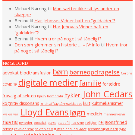
Michael Nørring
til
Man sætter ikke sit lys under en
skæppe
Beninu
til
Har Jehovas Vidner haft en “guldalder”?
Michael Nørring
til
Har Jehovas Vidner haft en
“guldalder”?
Beninu
til
Hvem tror på noget så tåbeligt?
Den som glemmer sin historie … – JV•Info
til
Hvem tror
på noget så tåbeligt?
NØGLEORD
børn
børneopdragelse
advokat
blodtransfusion
Corona
digitale medier
familie
forældre
COVID-19
John Cedars
hykleri
fravalg af sekten
hjælp
homofobi
kognitiv dissonans
kult
kultmekanismer
kritik af Vagttårnsselskabet
Lloyd Evans
løgn
medicin
kvaksalveri
menneskesyn
navne
religionsfrihed
nyheder
opvækst
psyke
pædofili
racisme
religion
retssag
revisionisme
sekten er vigtigere end individet
sexmisbrug af børn
synd