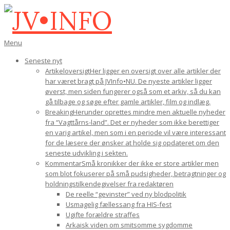
Gå
til
indhold
JV•INFO
Den
Menu
primære
Seneste nyt
navigations-
Artikeloversigt
Her ligger en oversigt over alle artikler der
menu
har været bragt på JVInfo•NU. De nyeste artikler ligger
øverst, men siden fungerer også som et arkiv, så du kan
gå tilbage og søge efter gamle artikler, film og indlæg.
Breaking
Herunder oprettes mindre men aktuelle nyheder
fra “Vagttårns-land”. Det er nyheder som ikke berettiger
en varig artikel, men som i en periode vil være interessant
for de læsere der ønsker at holde sig opdateret om den
seneste udvikling i sekten.
Kommentar
Små kronikker der ikke er store artikler men
som blot fokuserer på små pudsigheder, betragtninger og
holdningstilkendegivelser fra redaktøren
De reelle “gevinster” ved ny blodpolitik
Usmagelig fællessang fra HIS-fest
Ugifte forældre straffes
Arkaisk viden om smitsomme sygdomme