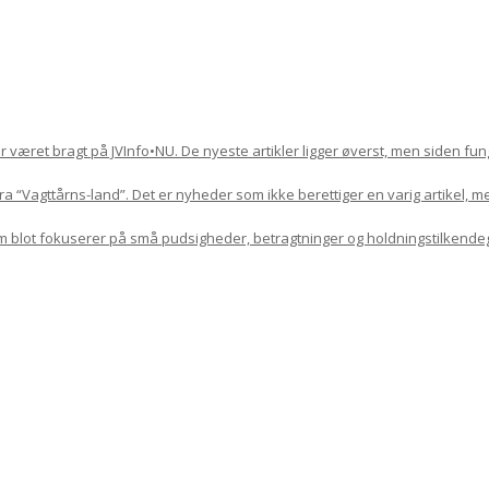
har været bragt på JVInfo•NU. De nyeste artikler ligger øverst, men siden f
 “Vagttårns-land”. Det er nyheder som ikke berettiger en varig artikel, m
om blot fokuserer på små pudsigheder, betragtninger og holdningstilkende