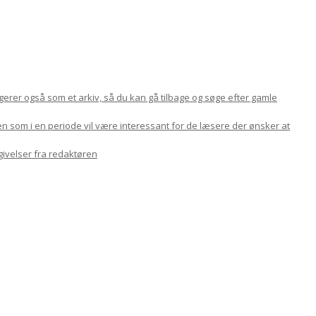
ungerer også som et arkiv, så du kan gå tilbage og søge efter gamle
en som i en periode vil være interessant for de læsere der ønsker at
givelser fra redaktøren