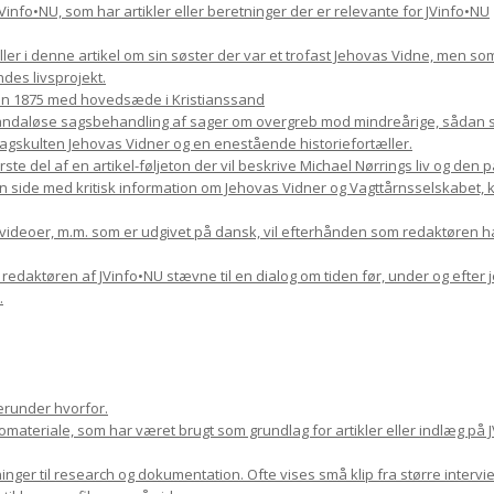
il JVinfo•NU, som har artikler eller beretninger der er relevante for JVinfo•NU
æller i denne artikel om sin søster der var et trofast Jehovas Vidne, men s
des livsprojekt.
en 1875 med hovedsæde i Kristianssand
skandaløse sagsbehandling af sager om overgreb mod mindreårige, sådan so
kulten Jehovas Vidner og en enestående historiefortæller.
rste del af en artikel-føljeton der vil beskrive Michael Nørrings liv og den
n side med kritisk information om Jehovas Vidner og Vagttårnsselskabet, kom
, videoer, m.m. som er udgivet på dansk, vil efterhånden som redaktøren h
9 redaktøren af JVinfo•NU stævne til en dialog om tiden før, under og efter 
.
erunder hvorfor.
ateriale, som har været brugt som grundlag for artikler eller indlæg på J
nger til research og dokumentation. Ofte vises små klip fra større inter