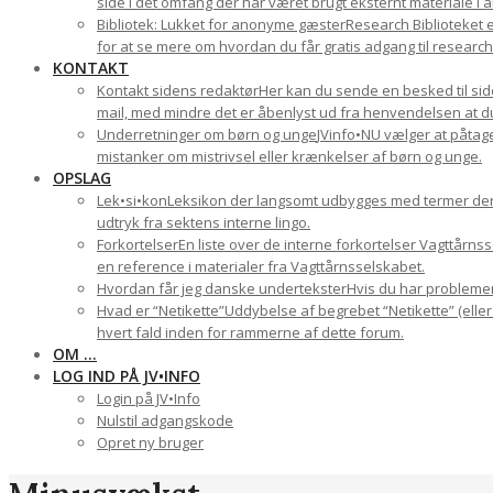
side i det omfang der har været brugt eksternt materiale i a
Bibliotek: Lukket for anonyme gæster
Research Biblioteket e
for at se mere om hvordan du får gratis adgang til research-
KONTAKT
Kontakt sidens redaktør
Her kan du sende en besked til side
mail, med mindre det er åbenlyst ud fra henvendelsen at du 
Underretninger om børn og unge
JVinfo•NU vælger at påtage
mistanker om mistrivsel eller krænkelser af børn og unge.
OPSLAG
Lek•si•kon
Leksikon der langsomt udbygges med termer der ha
udtryk fra sektens interne lingo.
Forkortelser
En liste over de interne forkortelser Vagttårn
en reference i materialer fra Vagttårnsselskabet.
Hvordan får jeg danske undertekster
Hvis du har problemer 
Hvad er “Netikette”
Uddybelse af begrebet “Netikette” (eller
hvert fald inden for rammerne af dette forum.
OM …
LOG IND PÅ JV•INFO
Login på JV•Info
Nulstil adgangskode
Opret ny bruger