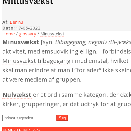
Minusvækst
Af:
Beninu
Dato:
17-05-2022
Home
/
glossary
/
Minusvækst
Minusvækst
[syn.
tilbagegang
, negativ (til-)væk
aktivitet, medlemsudvikling el.lign. I forbind
Minusvækst
tilbagegang
i medlemstal, hvilket 
skal man erindre at man i “forlader” ikke skel
at være medlem af gruppen.
Nulvækst
er et ord i samme kategori, der dæk
kirker, grupperinger, er det udtryk for at gr
2022-
Søg
05-
17
SENESTE INDLÆG