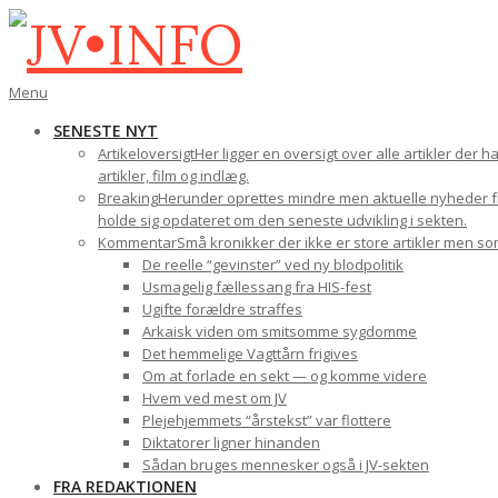
Gå
til
indhold
JV•INFO
Den
Menu
primære
SENESTE NYT
navigations-
Artikeloversigt
Her ligger en oversigt over alle artikler der 
menu
artikler, film og indlæg.
Breaking
Herunder oprettes mindre men aktuelle nyheder fra
holde sig opdateret om den seneste udvikling i sekten.
Kommentar
Små kronikker der ikke er store artikler men s
De reelle “gevinster” ved ny blodpolitik
Usmagelig fællessang fra HIS-fest
Ugifte forældre straffes
Arkaisk viden om smitsomme sygdomme
Det hemmelige Vagttårn frigives
Om at forlade en sekt — og komme videre
Hvem ved mest om JV
Plejehjemmets “årstekst” var flottere
Diktatorer ligner hinanden
Sådan bruges mennesker også i JV-sekten
FRA REDAKTIONEN