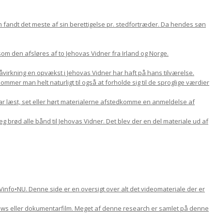
om fandt det meste af sin berettigelse pr. stedfortræder. Da hendes søn
m den afsløres af to Jehovas Vidner fra Irland og Norge.
 påvirkning en opvækst i Jehovas Vidner har haft på hans tilværelse.
mer man helt naturligt til også at forholde sig til de sproglige værdier
ar læst, set eller hørt materialerne afstedkomme en anmeldelse af
jeg brød alle bånd til Jehovas Vidner. Det blev der en del materiale ud af
Vinfo•NU. Denne side er en oversigt over alt det videomateriale der er
views eller dokumentarfilm. Meget af denne research er samlet på denne