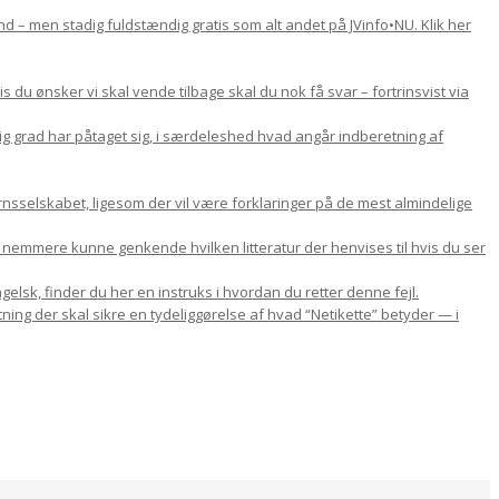
d – men stadig fuldstændig gratis som alt andet på JVinfo•NU. Klik her
du ønsker vi skal vende tilbage skal du nok få svar – fortrinsvist via
lig grad har påtaget sig, i særdeleshed hvad angår indberetning af
nsselskabet, ligesom der vil være forklaringer på de mest almindelige
u nemmere kunne genkende hvilken litteratur der henvises til hvis du ser
gelsk, finder du her en instruks i hvordan du retter denne fejl.
ning der skal sikre en tydeliggørelse af hvad “Netikette” betyder — i