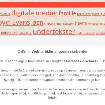
digitale medier
familie
forældre
fravalg 
COVID-19
oyd Evans
løgn
navne
medicin
menneskesyn
nyheder
opvæ
undertekster
e
udnyttelse
udstødelse
undertrykkelse
Vagttår
OBS — Vedr. artikler af gæsteskribenter
else til at genudgive hans artikel der bragtes i
Horsens Folkeblad
i 201
søster, med få års mellemrum voksede op i samme hjem, traf de stærkt
 både ind- og udland som fotograf, kunstner, forfatter, journalist og fo
hyppig kritiker af denne berygtede amerikanske dommedags-kult.
’ søster også var min mor,
Inge-Lise Nielsen
, som selv kom til verden 
 døde i april 2014, kun 66 år gammel, fast forankret i håbet og med en 
løfter.