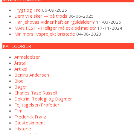
Frygt og Tro
06-09-2025
Dem vi elsker — på trods
06-06-2025
Har Jehovas Vidner haft en “guldalder”?
11-03-2025
MANIFEST – Helliger målet altid midlet?
17-11-2024
Min mors livsprojekt bristede
04-08-2023
KATEGORIER
Anmeldelser
Årstal
Artikel
Beninu Andersen
Blod
Bøger
Charles Taze Russell
Doktrin, Teologi og Dogmer
Fejltagelser/Profetier
Film
Frederick Franz
Gæsteskribent
Historie