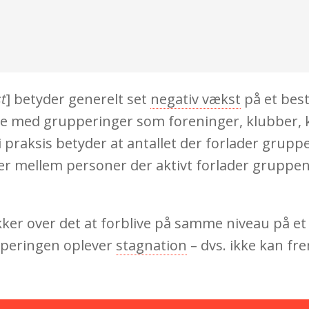
st
] betyder generelt set
negativ vækst
på et bes
else med grupperinger som foreninger, klubber, 
i praksis betyder at antallet der forlader gruppen
ner mellem personer der aktivt forlader gruppen
ker over det at forblive på samme niveau på et
upperingen oplever
stagnation
– dvs. ikke kan fr