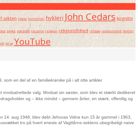
John Cedars
hykleri
af sekten
kognitiv
hjælp
homofobi
religionsfrihed
kst
psyke
pædofili
racisme
religion
retssag
revisionisme
sekten
YouTube
net
virus
9, som en del af en
familiekrønike
på i alt otte artikler.
 modsatrettede valg. Modsat sin søster, som blev et stærkt dedikeret
redragsholder og – ikke mindst – gennem årtier, en stærk, offentlig og
den 14. aug 1948, blev døbt Jehovas Vidne kun 15 år gammel i 1963,
usvækket tro på hvert eneste af Vagttårns-sektens ubegribeligt naive