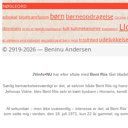
NØGLEORD
børn
børneopdragelse
advokat
blodtransfusion
Corona
Ll
dissonans
kult
kultmekanismer
kritik af Vagttårnsselskabet
kvaksalveri
udelukkels
trosfrihed
er vigtigere end individet
sexmisbrug af børn
synd
© 2919-2026 — Beninu Andersen
JVinfo
•
NU
har efter aftale med
Bent Riis
fået tillad
Særlig bemærkelsesværdigt er det, at selvom både Bent Riis og hans 
Jehovas Vidne, blev Bent Riis selv et kært bysbarn i Horsens, kendt i
Af sekundær – men ikke uvæsentlig – interesse er det, at Bent Riis
som satte mig i verden, den 18. juli 1971, kun 22 år gammel, og som