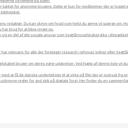
rtiklerne og filmene på siden.
r lukket for anonyme brugere. Dette er kun for medlemmer der er logget in
biblioteket.
ns redaktør. Du kan skrive om hvad som helst du gerne vil spørge om. Hvis 
har brug for at blive ringet op.
 sig en del af det sociale ansvar som Vagttårnsselskabet ikke i tilstrække
r relevans for alle der foretager research i Jehovas Vidner eller Vagttår
sselskabet bruger om deres egne udgivelser. Ved hjælp af denne liste vil d
med at få de danske undertekster til at virke på film der er oversat fra en
 uskrevne regler for god skik på digitale fora). Her finder du en sammenfat