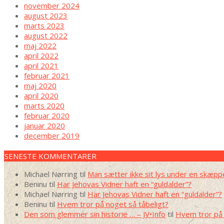
november 2024
august 2023
marts 2023
august 2022
maj 2022
april 2022
april 2021
februar 2021
maj 2020
april 2020
marts 2020
februar 2020
januar 2020
december 2019
SENESTE KOMMENTARER
Michael Nørring
til
Man sætter ikke sit lys under en skæpp
Beninu
til
Har Jehovas Vidner haft en “guldalder”?
Michael Nørring
til
Har Jehovas Vidner haft en “guldalder”?
Beninu
til
Hvem tror på noget så tåbeligt?
Den som glemmer sin historie … – JV•Info
til
Hvem tror på 