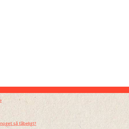
e
noget så tåbeligt?