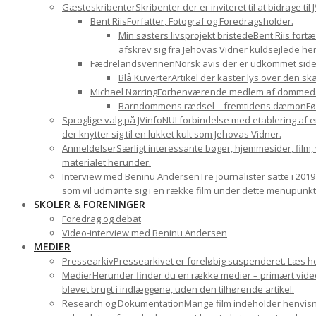
Gæsteskribenter
Skribenter der er inviteret til at bidrage t
Bent Riis
Forfatter, Fotograf og Foredragsholder.
Min søsters livsprojekt bristede
Bent Riis fort
afskrev sig fra Jehovas Vidner kuldsejlede hen
Fædrelandsvennen
Norsk avis der er udkommet sid
Blå Kuverter
Artikel der kaster lys over den 
Michael Nørring
Forhenværende medlem af dommedags
Barndommens rædsel – fremtidens dæmon
Fø
Sproglige valg på JVinfoNU
I forbindelse med etablering af e
der knytter sig til en lukket kult som Jehovas Vidner.
Anmeldelser
Særligt interessante bøger, hjemmesider, film
materialet herunder.
Interview med Beninu Andersen
Tre journalister satte i 201
som vil udmønte sig i en række film under dette menupunkt
SKOLER & FORENINGER
Foredrag og debat
Video-interview med Beninu Andersen
MEDIER
Pressearkiv
Pressearkivet er foreløbig suspenderet. Læs h
Medier
Herunder finder du en række medier – primært videom
blevet brugt i indlæggene, uden den tilhørende artikel.
Research og Dokumentation
Mange film indeholder henvisni