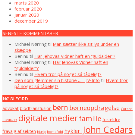
marts 2020
februar 2020
januar 2020
december 2019
SENESTE KOMMENTARER
Michael Nørring
til
Man sætter ikke sit lys under en
skæppe
Beninu
til
Har Jehovas Vidner haft en “guldalder”?
Michael Nørring
til
Har Jehovas Vidner haft en
“guldalder”?
Beninu
til
Hvem tror på noget så tåbeligt?
Den som glemmer sin historie … – JV•Info
til
Hvem tror
på noget så tåbeligt?
NØGLEORD
børn
børneopdragelse
advokat
blodtransfusion
Corona
digitale medier
familie
forældre
COVID-19
John Cedars
hykleri
fravalg af sekten
hjælp
homofobi