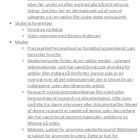
tiden før, under og efter jeg brød alle bånd til Jehovas
Vidner. Det blev der en del materiale ud af som vil
udmønte sig i en række film under dette menupunkt.
Skoler & Foreninger
Foredrag og debat
Video-interview med Beninu Andersen
Medier
Pressearkiv
Pressearkivet er foreløbig suspenderet. Læs
herunder hvorfor.
Medier
Herunder finder du en række medier – primært
videomateriale, som har været brugt som grundlag for
artikler eller indlæg på JVinfo•NU. Denne side er en
oversigt over alt det videomateriale der er blevet brugt i
indlæggene, uden den tilhørende artikel.
Research og Dokumentation
Mange film indeholder
henvisninger til research og dokumentation. Ofte vises
små klip fra større interviews eller dokumentarfilm. Meget
af denne research er samlet på denne side i det omfang
der har været brugt eksternt materiale i artiklerne og
filmene på siden.
Bibliotek: Lukket for anonyme gæster
Research Biblioteket
er lukket for anonyme brugere. Dette er kun for