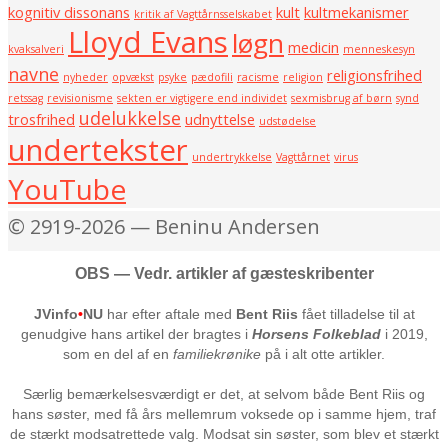
kognitiv dissonans
kult
kultmekanismer
kritik af Vagttårnsselskabet
Lloyd Evans
løgn
medicin
kvaksalveri
menneskesyn
navne
religionsfrihed
nyheder
opvækst
psyke
pædofili
racisme
religion
retssag
revisionisme
sekten er vigtigere end individet
sexmisbrug af børn
synd
udelukkelse
trosfrihed
udnyttelse
udstødelse
undertekster
undertrykkelse
Vagttårnet
virus
YouTube
© 2919-2026 — Beninu Andersen
OBS — Vedr. artikler af gæsteskribenter
JVinfo
•
NU
har efter aftale med
Bent Riis
fået tilladelse til at
genudgive hans artikel der bragtes i
Horsens Folkeblad
i 2019,
som en del af en
familiekrønike
på i alt otte artikler.
Særlig bemærkelsesværdigt er det, at selvom både Bent Riis og
hans søster, med få års mellemrum voksede op i samme hjem, traf
de stærkt modsatrettede valg. Modsat sin søster, som blev et stærkt