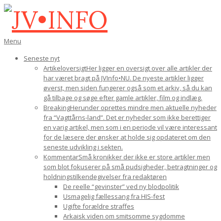
Gå
til
indhold
JV•INFO
Den
Menu
primære
Seneste nyt
navigations-
Artikeloversigt
Her ligger en oversigt over alle artikler der
menu
har været bragt på JVInfo•NU. De nyeste artikler ligger
øverst, men siden fungerer også som et arkiv, så du kan
gå tilbage og søge efter gamle artikler, film og indlæg.
Breaking
Herunder oprettes mindre men aktuelle nyheder
fra “Vagttårns-land”. Det er nyheder som ikke berettiger
en varig artikel, men som i en periode vil være interessant
for de læsere der ønsker at holde sig opdateret om den
seneste udvikling i sekten.
Kommentar
Små kronikker der ikke er store artikler men
som blot fokuserer på små pudsigheder, betragtninger og
holdningstilkendegivelser fra redaktøren
De reelle “gevinster” ved ny blodpolitik
Usmagelig fællessang fra HIS-fest
Ugifte forældre straffes
Arkaisk viden om smitsomme sygdomme