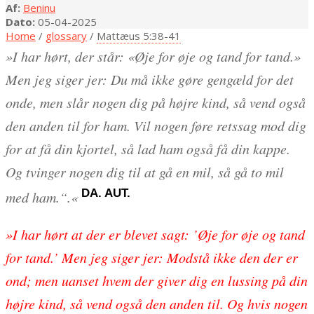
Af:
Beninu
Dato:
05-04-2025
Home
/
glossary
/
Mattæus 5:38-41
»I har hørt, der står: «Øje for øje og tand for tand.»
Men jeg siger jer: Du må ikke gøre gengæld for det
onde, men slår nogen dig på højre kind, så vend også
den anden til for ham. Vil nogen føre retssag mod dig
for at få din kjortel, så lad ham også få din kappe.
Og tvinger nogen dig til at gå en mil, så gå to mil
DA. AUT.
med ham.
“.«
»I har hørt at der er blevet sagt: ’Øje for øje og tand
for tand.’ Men jeg siger jer: Modstå ikke den der er
ond; men uanset hvem der giver dig en lussing på din
højre kind, så vend også den anden til. Og hvis nogen