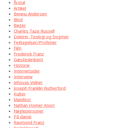
Årstal
Artikel
Beninu Andersen
Blod
Bøger
Charles Taze Russell
Doktrin, Teologi og Dogmer
Fejltagelser/Profetier
Film
Frederick Franz
Gæsteskribent
Historie
Internetsider
Interview
Jehovas Vidner
Joseph Franklin Rutherford
Kulter
Manifest
Nathan Homer Knorr
Nøglepersoner
På dansk
Raymond Franz
Redaktionelt