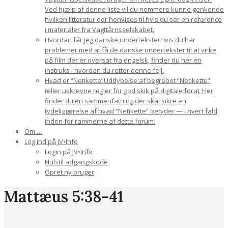
Ved hjælp af denne liste vil du nemmere kunne genkende
hvilken litteratur der henvises til hvis du ser en reference
i materialer fra Vagttårnsselskabet.
Hvordan får jeg danske undertekster
Hvis du har
problemer med at få de danske undertekster til at virke
på film der er oversat fra engelsk, finder du her en
instruks i hvordan du retter denne fejl.
Hvad er “Netikette”
Uddybelse af begrebet “Netikette”
(eller uskrevne regler for god skik på digitale fora). Her
finder du en sammenfatning der skal sikre en
tydeliggørelse af hvad “Netikette” betyder — i hvert fald
inden for rammerne af dette forum.
Om …
Log ind på JV•Info
Login på JV•Info
Nulstil adgangskode
Opret ny bruger
Mattæus 5:38-41