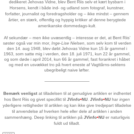
dedikeret Jehovas Vidne, blev Bent Riis selv et kært bysbarn i
Horsens, kendt i både ind- og udland som fotograf, kunstner,
forfatter, journalist og foredragsholder og – ikke mindst – gennem
årtier, en stærk, offentlig og hyppig kritiker af denne berygtede
amerikanske dommedags-kult.
Af sekundær – men ikke uvæsentlig – interesse er det, at Bent Riis’
søster også var min mor,
Inge-Lise Nielsen
, som selv kom til verden
den 14. aug 1948, blev døbt Jehovas Vidne kun 15 år gammel i
1963, som satte mig i verden, den 18. juli 1971, kun 22 år gammel,
og som døde i april 2014, kun 66 år gammel, fast forankret i håbet
og med en usvækket tro på hvert eneste af Vagttårns-sektens
ubegribeligt naive løfter.
───────────────
Bemærk venligst
at tilladelsen til at genudgive artiklen er indhentet
hos Bent Riis og givet specifikt til
JVinfo
•
NU
.
JVinfo
•
NU
har
ingen
yderligere rettigheder til artiklen og kan ikke give tredjepart tilladelse
til anvendelse af hverken hele eller dele af artiklen i anden
sammenhæng. Deep linking til artiklen på
JVinfo
•
NU
er naturligvis
fuldt ud tilladt.