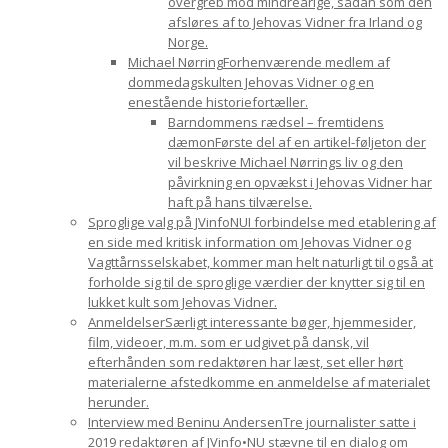
overgreb mod mindreårige, sådan som den
afsløres af to Jehovas Vidner fra Irland og
Norge.
Michael Nørring
Forhenværende medlem af
dommedagskulten Jehovas Vidner og en
enestående historiefortæller.
Barndommens rædsel – fremtidens
dæmon
Første del af en artikel-føljeton der
vil beskrive Michael Nørrings liv og den
påvirkning en opvækst i Jehovas Vidner har
haft på hans tilværelse.
Sproglige valg på JVinfoNU
I forbindelse med etablering af
en side med kritisk information om Jehovas Vidner og
Vagttårnsselskabet, kommer man helt naturligt til også at
forholde sig til de sproglige værdier der knytter sig til en
lukket kult som Jehovas Vidner.
Anmeldelser
Særligt interessante bøger, hjemmesider,
film, videoer, m.m. som er udgivet på dansk, vil
efterhånden som redaktøren har læst, set eller hørt
materialerne afstedkomme en anmeldelse af materialet
herunder.
Interview med Beninu Andersen
Tre journalister satte i
2019 redaktøren af JVinfo•NU stævne til en dialog om