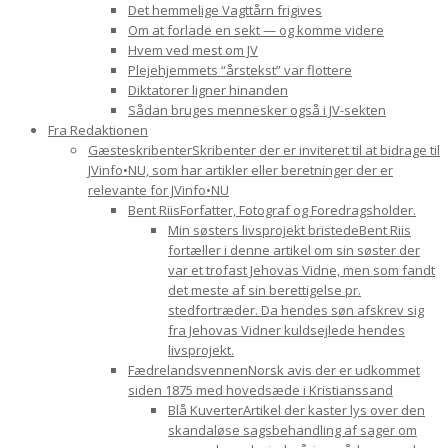
Det hemmelige Vagttårn frigives
Om at forlade en sekt — og komme videre
Hvem ved mest om JV
Plejehjemmets “årstekst” var flottere
Diktatorer ligner hinanden
Sådan bruges mennesker også i JV-sekten
Fra Redaktionen
Gæsteskribenter
Skribenter der er inviteret til at bidrage til
JVinfo•NU, som har artikler eller beretninger der er
relevante for JVinfo•NU
Bent Riis
Forfatter, Fotograf og Foredragsholder.
Min søsters livsprojekt bristede
Bent Riis
fortæller i denne artikel om sin søster der
var et trofast Jehovas Vidne, men som fandt
det meste af sin berettigelse pr.
stedfortræder. Da hendes søn afskrev sig
fra Jehovas Vidner kuldsejlede hendes
livsprojekt.
Fædrelandsvennen
Norsk avis der er udkommet
siden 1875 med hovedsæde i Kristianssand
Blå Kuverter
Artikel der kaster lys over den
skandaløse sagsbehandling af sager om