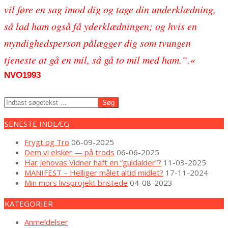
vil føre en sag imod dig og tage din underklædning,
så lad ham også få yderklædningen; og hvis en
myndighedsperson pålægger dig som tvungen
tjeneste at gå en mil, så gå to mil med ham.“.«
NVO1993
2025-
Søg
04-
05
SENESTE INDLÆG
Frygt og Tro
06-09-2025
Dem vi elsker — på trods
06-06-2025
Har Jehovas Vidner haft en “guldalder”?
11-03-2025
MANIFEST – Helliger målet altid midlet?
17-11-2024
Min mors livsprojekt bristede
04-08-2023
KATEGORIER
Anmeldelser