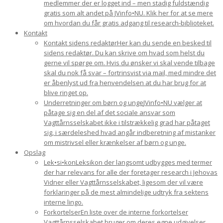
medlemmer der er logget ind – men stadig fuldstændig
gratis som alt andet på JVinfo•NU. Klik her for at se mere
om hvordan du får gratis adgang til research-biblioteket.
Kontakt
Kontakt sidens redaktør
Her kan du sende en besked til
sidens redaktør. Du kan skrive om hvad som helst du
gerne vil spørge om. Hvis du ønsker vi skal vende tilbage
skal du nok få svar – fortrinsvist via mail, med mindre det
er åbenlyst ud fra henvendelsen at du har brug for at
blive ringet op.
Underretninger om børn og unge
JVinfo•NU vælger at
påtage sig en del af det sociale ansvar som
Vagttårnsselskabet ikke i tilstrækkelig grad har påtaget
sig, i særdeleshed hvad angår indberetning af mistanker
om mistrivsel eller krænkelser af børn og unge.
Opslag
Lek•si•kon
Leksikon der langsomt udbygges med termer
der har relevans for alle der foretager research i Jehovas
Vidner eller Vagttårnsselskabet, ligesom der vil være
forklaringer på de mest almindelige udtryk fra sektens
interne lingo.
Forkortelser
En liste over de interne forkortelser
Vagttårnsselskabet bruger om deres egne udgivelser.