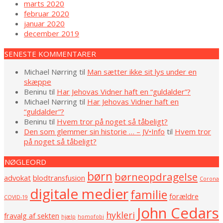
marts 2020
februar 2020
januar 2020
december 2019
SENESTE KOMMENTARER
Michael Nørring
til
Man sætter ikke sit lys under en
skæppe
Beninu
til
Har Jehovas Vidner haft en “guldalder”?
Michael Nørring
til
Har Jehovas Vidner haft en
“guldalder”?
Beninu
til
Hvem tror på noget så tåbeligt?
Den som glemmer sin historie … – JV•Info
til
Hvem tror
på noget så tåbeligt?
NØGLEORD
børn
børneopdragelse
advokat
blodtransfusion
Corona
digitale medier
familie
forældre
COVID-19
John Cedars
hykleri
fravalg af sekten
hjælp
homofobi