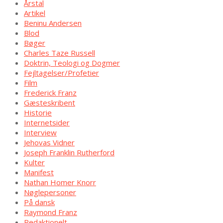
Årstal
Artikel
Beninu Andersen
Blod
Bøger
Charles Taze Russell
Doktrin, Teologi og Dogmer
Fejltagelser/Profetier
Film
Frederick Franz
Gæsteskribent
Historie
Internetsider
Interview
Jehovas Vidner
Joseph Franklin Rutherford
Kulter
Manifest
Nathan Homer Knorr
Nøglepersoner
På dansk
Raymond Franz
Redaktionelt