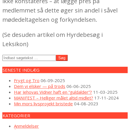
ikke konstateres – at lægge pres på
medlemmet så dette øger sin andel i såvel
mødedeltagelsen og forkyndelsen.
(Se desuden artikel om Hyrdebesøg i
Leksikon)
2022-
Søg
07-
03
SENESTE INDLÆG
Frygt og Tro
06-09-2025
Dem vi elsker — på trods
06-06-2025
Har Jehovas Vidner haft en “guldalder”?
11-03-2025
MANIFEST – Helliger målet altid midlet?
17-11-2024
Min mors livsprojekt bristede
04-08-2023
KATEGORIER
Anmeldelser