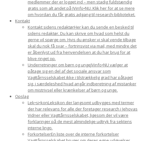
medlemmer der er logget ind – men stadig fuldstændig
gratis som alt andet på JVinfo•NU. Klik her for at se mere
om hvordan du får gratis adgang til research-biblioteket.
Kontakt
Kontakt sidens redaktør
Her kan du sende en besked til
sidens redaktør. Du kan skrive om hvad som helst du
gerne vil spørge om. Hvis du ønsker vi skal vende tilbage
skal du nok få svar – fortrinsvist via mail, med mindre det
er åbenlyst ud fra henvendelsen at du har brug for at
blive ringet op.
Underretninger om børn og unge
JVinfo•NU vælger at
påtage sig en del af det sociale ansvar som
Vagttårnsselskabet ikke i tilstrækkelig grad har påtaget
sig, i særdeleshed hvad angår indberetning af mistanker
om mistrivsel eller krænkelser af børn og unge.
Opslag
Lek•si•kon
Leksikon der langsomt udbygges med termer
der har relevans for alle der foretager research i Jehovas
Vidner eller Vagttårnsselskabet, ligesom der vil være
forklaringer på de mest almindelige udtryk fra sektens
interne lingo.
Forkortelser
En liste over de interne forkortelser
Vagttårnsselskabet bruger om deres egne udgivelser.