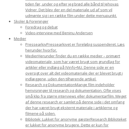
tiden før, under og efter jeg brød alle bånd til Jehovas
Vidner. Det blev der en del materiale ud af som vil
udmønte sig i en række film under dette menupunkt.
Skoler & Foreninger
Foredrag og debat
Video-interview med Beninu Andersen
Medier
Pressearkiv
Pressearkivet er foreløbig suspenderet. Læs
herunder hvorfor.
Medier
Herunder finder du en række medier – primært
videomateriale, som har været brugt som grundlag for
artikler eller indlæg på JVinfo•NU. Denne side er en
oversigt over alt det videomateriale der er blevet brugt i
indlæggene, uden den tilhørende artikel.
Research og Dokumentation
Mange film indeholder
henvisninger til research og dokumentation. Ofte vises
små klip fra større interviews eller dokumentarfilm. Meget
af denne research er samlet på denne side i det omfang
der har været brugt eksternt materiale i artiklerne og
filmene på siden.
Bibliotek: Lukket for anonyme gæster
Research Biblioteket
er lukket for anonyme brugere. Dette er kun for