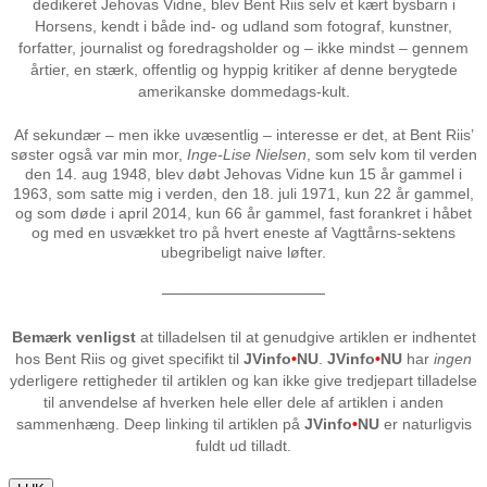
dedikeret Jehovas Vidne, blev Bent Riis selv et kært bysbarn i
Horsens, kendt i både ind- og udland som fotograf, kunstner,
forfatter, journalist og foredragsholder og – ikke mindst – gennem
årtier, en stærk, offentlig og hyppig kritiker af denne berygtede
amerikanske dommedags-kult.
Af sekundær – men ikke uvæsentlig – interesse er det, at Bent Riis’
søster også var min mor,
Inge-Lise Nielsen
, som selv kom til verden
den 14. aug 1948, blev døbt Jehovas Vidne kun 15 år gammel i
1963, som satte mig i verden, den 18. juli 1971, kun 22 år gammel,
og som døde i april 2014, kun 66 år gammel, fast forankret i håbet
og med en usvækket tro på hvert eneste af Vagttårns-sektens
ubegribeligt naive løfter.
───────────────
Bemærk venligst
at tilladelsen til at genudgive artiklen er indhentet
hos Bent Riis og givet specifikt til
JVinfo
•
NU
.
JVinfo
•
NU
har
ingen
yderligere rettigheder til artiklen og kan ikke give tredjepart tilladelse
til anvendelse af hverken hele eller dele af artiklen i anden
sammenhæng. Deep linking til artiklen på
JVinfo
•
NU
er naturligvis
fuldt ud tilladt.