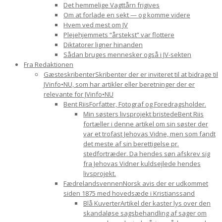
Det hemmelige Vagttårn frigives
Om at forlade en sekt — og komme videre
Hvem ved mest om JV
Plejehjemmets “årstekst” var flottere
Diktatorer ligner hinanden
Sådan bruges mennesker også i JV-sekten
Fra Redaktionen
Gæsteskribenter
Skribenter der er inviteret til at bidrage til
JVinfo•NU, som har artikler eller beretninger der er
relevante for JVinfo•NU
Bent Riis
Forfatter, Fotograf og Foredragsholder.
Min søsters livsprojekt bristede
Bent Riis
fortæller i denne artikel om sin søster der
var et trofast Jehovas Vidne, men som fandt
det meste af sin berettigelse pr.
stedfortræder. Da hendes søn afskrev sig
fra Jehovas Vidner kuldsejlede hendes
livsprojekt.
Fædrelandsvennen
Norsk avis der er udkommet
siden 1875 med hovedsæde i Kristianssand
Blå Kuverter
Artikel der kaster lys over den
skandaløse sagsbehandling af sager om