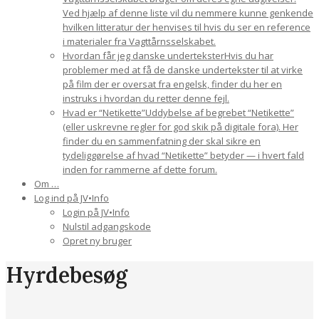
Ved hjælp af denne liste vil du nemmere kunne genkende
hvilken litteratur der henvises til hvis du ser en reference
i materialer fra Vagttårnsselskabet.
Hvordan får jeg danske undertekster
Hvis du har
problemer med at få de danske undertekster til at virke
på film der er oversat fra engelsk, finder du her en
instruks i hvordan du retter denne fejl.
Hvad er “Netikette”
Uddybelse af begrebet “Netikette”
(eller uskrevne regler for god skik på digitale fora). Her
finder du en sammenfatning der skal sikre en
tydeliggørelse af hvad “Netikette” betyder — i hvert fald
inden for rammerne af dette forum.
Om …
Log ind på JV•Info
Login på JV•Info
Nulstil adgangskode
Opret ny bruger
Hyrdebesøg