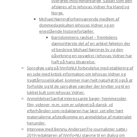
overgreb mod mindreårige, sådan som den
afsløres af to Jehovas Vidner fra Irland og
Norge.
Michael Nørring
Forhenværende medlem af
dommedagskulten Jehovas Vidner og en
enestående historiefortæller.
Barndommens rædsel – fremtidens
dæmon
Første del af en artikel-føljeton der
vil beskrive Michael Nørrings liv og den
påvirkning en opvækst i Jehovas Vidner har
haft på hans tilværelse.
Sproglige valg på JVinfoNU
I forbindelse med etablering af
en side med kritisk information om Jehovas Vidner og
Vagttårnsselskabet, kommer man helt naturligt til også at
forholde sig til de sproglige værdier der knytter sig til en
lukket kult som Jehovas Vidner.
Anmeldelser
Særligt interessante bøger, hjemmesider,
film, videoer, m.m. som er udgivet på dansk, vil
efterhånden som redaktøren har læst, set eller hørt
materialerne afstedkomme en anmeldelse af materialet
herunder.
Interview med Beninu Andersen
Tre journalister satte i
2019 redaktøren af JVinfo•NU stævne til en dialog om