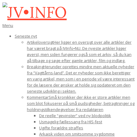
Gå
til
indhold
JV•INFO
Den
Menu
primære
Seneste nyt
navigations-
Artikeloversigt
Her ligger en oversigt over alle artikler der
menu
har været bragt på JVInfo•NU. De nyeste artikler ligger
øverst, men siden fungerer også som et arkiv, så du kan
gå tilbage og søge efter gamle artikler, film og indlæg.
Breaking
Herunder oprettes mindre men aktuelle nyheder
fra “Vagttårns-land”. Det er nyheder som ikke berettiger
en varig artikel, men som i en periode vil være interessant
for de læsere der ønsker at holde sig opdateret om den
seneste udvikling i sekten.
Kommentar
Små kronikker der ikke er store artikler men
som blot fokuserer på små pudsigheder, betragtninger og
holdningstilkendegivelser fra redaktøren
De reelle “gevinster” ved ny blodpolitik
Usmagelig fællessang fra HIS-fest
Ugifte forældre straffes
Arkaisk viden om smitsomme sygdomme