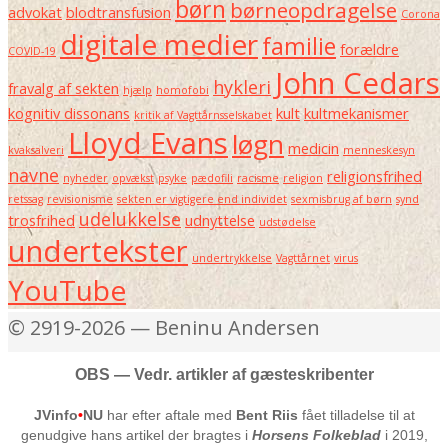
børn
børneopdragelse
advokat
blodtransfusion
Corona
digitale medier
familie
forældre
COVID-19
John Cedars
hykleri
fravalg af sekten
hjælp
homofobi
kognitiv dissonans
kult
kultmekanismer
kritik af Vagttårnsselskabet
Lloyd Evans
løgn
medicin
kvaksalveri
menneskesyn
navne
religionsfrihed
nyheder
opvækst
psyke
pædofili
racisme
religion
retssag
revisionisme
sekten er vigtigere end individet
sexmisbrug af børn
synd
udelukkelse
trosfrihed
udnyttelse
udstødelse
undertekster
undertrykkelse
Vagttårnet
virus
YouTube
© 2919-2026 — Beninu Andersen
OBS — Vedr. artikler af gæsteskribenter
JVinfo
•
NU
har efter aftale med
Bent Riis
fået tilladelse til at
genudgive hans artikel der bragtes i
Horsens Folkeblad
i 2019,