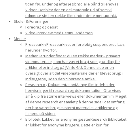
tiden før, under og efter jeg brød alle bånd til Jehovas
Vidner. Det blev der en del materiale ud af som vil
udmønte sig i en række film under dette menupunkt.
Skoler & Foreninger
Foredrag og debat
Video-interview med Beninu Andersen
Medier
Pressearkiv
Pressearkivet er foreløbig suspenderet. Læs
herunder hvorfor.
Medier
Herunder finder du en række medier – primært
videomateriale, som har været brugt som grundlag for
artikler eller indlæg på JVinfo•NU. Denne side er en
oversigt over alt det videomateriale der er blevet brugt i
indlæggene, uden den tilhørende artikel.
Research og Dokumentation
Mange film indeholder
henvisninger til research og dokumentation. Ofte vises
små klip fra større interviews eller dokumentarfilm. Meget
af denne research er samlet på denne side i det omfang
der har været brugt eksternt materiale i artiklerne og
filmene på siden.
Bibliotek: Lukket for anonyme gæster
Research Biblioteket
er lukket for anonyme brugere. Dette er kun for