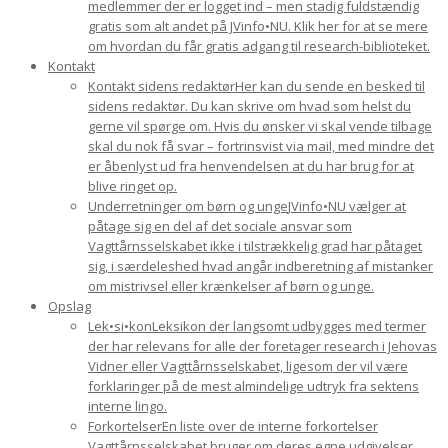
medlemmer der er logget ind – men stadig fuldstændig
gratis som alt andet på JVinfo•NU. Klik her for at se mere
om hvordan du får gratis adgang til research-biblioteket.
Kontakt
Kontakt sidens redaktør
Her kan du sende en besked til
sidens redaktør. Du kan skrive om hvad som helst du
gerne vil spørge om. Hvis du ønsker vi skal vende tilbage
skal du nok få svar – fortrinsvist via mail, med mindre det
er åbenlyst ud fra henvendelsen at du har brug for at
blive ringet op.
Underretninger om børn og unge
JVinfo•NU vælger at
påtage sig en del af det sociale ansvar som
Vagttårnsselskabet ikke i tilstrækkelig grad har påtaget
sig, i særdeleshed hvad angår indberetning af mistanker
om mistrivsel eller krænkelser af børn og unge.
Opslag
Lek•si•kon
Leksikon der langsomt udbygges med termer
der har relevans for alle der foretager research i Jehovas
Vidner eller Vagttårnsselskabet, ligesom der vil være
forklaringer på de mest almindelige udtryk fra sektens
interne lingo.
Forkortelser
En liste over de interne forkortelser
Vagttårnsselskabet bruger om deres egne udgivelser.