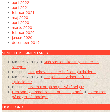
april 2022
april 2021
februar 2021
maj 2020
april 2020
marts 2020
februar 2020
januar 2020
december 2019
SENESTE KOMMENTARER
Michael Nørring
til
Man sætter ikke sit lys under en
skæppe
Beninu
til
Har Jehovas Vidner haft en “guldalder”?
Michael Nørring
til
Har Jehovas Vidner haft en
“guldalder”?
Beninu
til
Hvem tror på noget så tåbeligt?
Den som glemmer sin historie … – JV•Info
til
Hvem tror
på noget så tåbeligt?
NØGLEORD