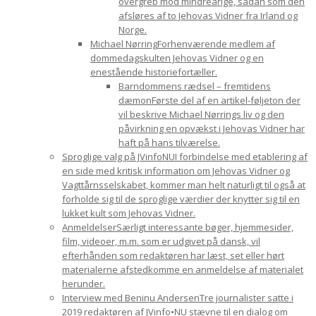
overgreb mod mindreårige, sådan som den
afsløres af to Jehovas Vidner fra Irland og
Norge.
Michael Nørring
Forhenværende medlem af
dommedagskulten Jehovas Vidner og en
enestående historiefortæller.
Barndommens rædsel – fremtidens
dæmon
Første del af en artikel-føljeton der
vil beskrive Michael Nørrings liv og den
påvirkning en opvækst i Jehovas Vidner har
haft på hans tilværelse.
Sproglige valg på JVinfoNU
I forbindelse med etablering af
en side med kritisk information om Jehovas Vidner og
Vagttårnsselskabet, kommer man helt naturligt til også at
forholde sig til de sproglige værdier der knytter sig til en
lukket kult som Jehovas Vidner.
Anmeldelser
Særligt interessante bøger, hjemmesider,
film, videoer, m.m. som er udgivet på dansk, vil
efterhånden som redaktøren har læst, set eller hørt
materialerne afstedkomme en anmeldelse af materialet
herunder.
Interview med Beninu Andersen
Tre journalister satte i
2019 redaktøren af JVinfo•NU stævne til en dialog om