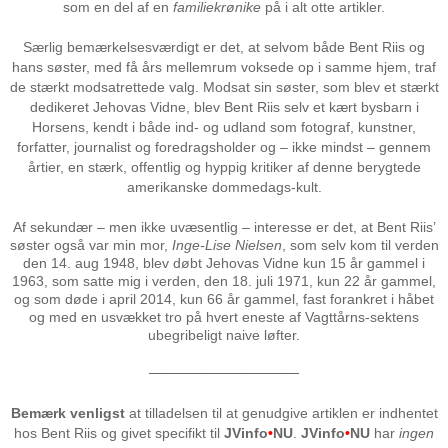
som en del af en
familiekrønike
på i alt otte artikler.
Særlig bemærkelsesværdigt er det, at selvom både Bent Riis og
hans søster, med få års mellemrum voksede op i samme hjem, traf
de stærkt modsatrettede valg. Modsat sin søster, som blev et stærkt
dedikeret Jehovas Vidne, blev Bent Riis selv et kært bysbarn i
Horsens, kendt i både ind- og udland som fotograf, kunstner,
forfatter, journalist og foredragsholder og – ikke mindst – gennem
årtier, en stærk, offentlig og hyppig kritiker af denne berygtede
amerikanske dommedags-kult.
Af sekundær – men ikke uvæsentlig – interesse er det, at Bent Riis’
søster også var min mor,
Inge-Lise Nielsen
, som selv kom til verden
den 14. aug 1948, blev døbt Jehovas Vidne kun 15 år gammel i
1963, som satte mig i verden, den 18. juli 1971, kun 22 år gammel,
og som døde i april 2014, kun 66 år gammel, fast forankret i håbet
og med en usvækket tro på hvert eneste af Vagttårns-sektens
ubegribeligt naive løfter.
───────────────
Bemærk venligst
at tilladelsen til at genudgive artiklen er indhentet
hos Bent Riis og givet specifikt til
JVinfo
•
NU
.
JVinfo
•
NU
har
ingen