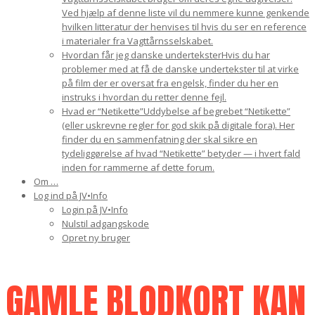
Ved hjælp af denne liste vil du nemmere kunne genkende
hvilken litteratur der henvises til hvis du ser en reference
i materialer fra Vagttårnsselskabet.
Hvordan får jeg danske undertekster
Hvis du har
problemer med at få de danske undertekster til at virke
på film der er oversat fra engelsk, finder du her en
instruks i hvordan du retter denne fejl.
Hvad er “Netikette”
Uddybelse af begrebet “Netikette”
(eller uskrevne regler for god skik på digitale fora). Her
finder du en sammenfatning der skal sikre en
tydeliggørelse af hvad “Netikette” betyder — i hvert fald
inden for rammerne af dette forum.
Om …
Log ind på JV•Info
Login på JV•Info
Nulstil adgangskode
Opret ny bruger
GAMLE
BLODKORT
KAN