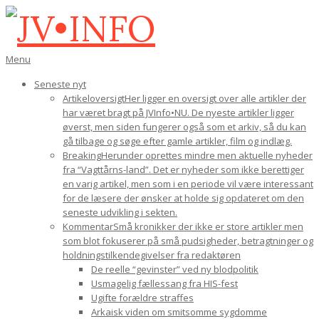
Gå
til
indhold
JV•INFO
Den
Menu
primære
Seneste nyt
navigations-
Artikeloversigt
Her ligger en oversigt over alle artikler der
menu
har været bragt på JVInfo•NU. De nyeste artikler ligger
øverst, men siden fungerer også som et arkiv, så du kan
gå tilbage og søge efter gamle artikler, film og indlæg.
Breaking
Herunder oprettes mindre men aktuelle nyheder
fra “Vagttårns-land”. Det er nyheder som ikke berettiger
en varig artikel, men som i en periode vil være interessant
for de læsere der ønsker at holde sig opdateret om den
seneste udvikling i sekten.
Kommentar
Små kronikker der ikke er store artikler men
som blot fokuserer på små pudsigheder, betragtninger og
holdningstilkendegivelser fra redaktøren
De reelle “gevinster” ved ny blodpolitik
Usmagelig fællessang fra HIS-fest
Ugifte forældre straffes
Arkaisk viden om smitsomme sygdomme