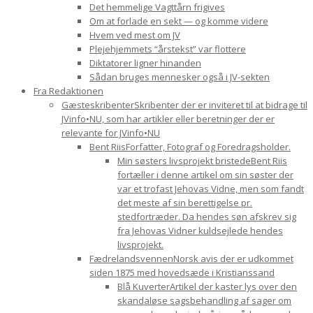
Det hemmelige Vagttårn frigives
Om at forlade en sekt — og komme videre
Hvem ved mest om JV
Plejehjemmets “årstekst” var flottere
Diktatorer ligner hinanden
Sådan bruges mennesker også i JV-sekten
Fra Redaktionen
Gæsteskribenter
Skribenter der er inviteret til at bidrage til
JVinfo•NU, som har artikler eller beretninger der er
relevante for JVinfo•NU
Bent Riis
Forfatter, Fotograf og Foredragsholder.
Min søsters livsprojekt bristede
Bent Riis
fortæller i denne artikel om sin søster der
var et trofast Jehovas Vidne, men som fandt
det meste af sin berettigelse pr.
stedfortræder. Da hendes søn afskrev sig
fra Jehovas Vidner kuldsejlede hendes
livsprojekt.
Fædrelandsvennen
Norsk avis der er udkommet
siden 1875 med hovedsæde i Kristianssand
Blå Kuverter
Artikel der kaster lys over den
skandaløse sagsbehandling af sager om