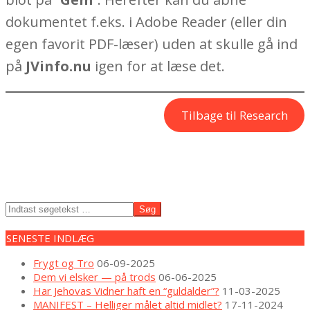
dokumentet f.eks. i Adobe Reader (eller din
egen favorit PDF-læser) uden at skulle gå ind
på
JVinfo.nu
igen for at læse det.
Tilbage til Research
2022-
Søg
04-
10
SENESTE INDLÆG
Frygt og Tro
06-09-2025
Dem vi elsker — på trods
06-06-2025
Har Jehovas Vidner haft en “guldalder”?
11-03-2025
MANIFEST – Helliger målet altid midlet?
17-11-2024