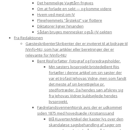
Det hemmelige Vagttårn frigives
Om at forlade en sekt — og komme videre
Hvem ved mest om JV
Plejehjemmets “årstekst” var flottere
Diktatorer ligner hinanden
Sådan bruges mennesker også i JV-sekten
Fra Redaktionen
Gæsteskribenter
Skribenter der er inviteret til at bidrage til
JVinfo•NU, som har artikler eller beretninger der er
relevante for JVinfo•NU
Bent Riis
Forfatter, Fotograf og Foredragsholder.
Min søsters livsprojekt bristede
Bent Riis
fortæller i denne artikel om sin søster der
var et trofast Jehovas Vidne, men som fandt
det meste af sin berettigelse pr.
stedfortræder. Da hendes søn afskrev sig
fra Jehovas Vidner kuldsejlede hendes
livsprojekt.
Fædrelandsvennen
Norsk avis der er udkommet
siden 1875 med hovedsæde i Kristianssand
Blå Kuverter
Artikel der kaster lys over den
skandaløse sagsbehandling af sager om