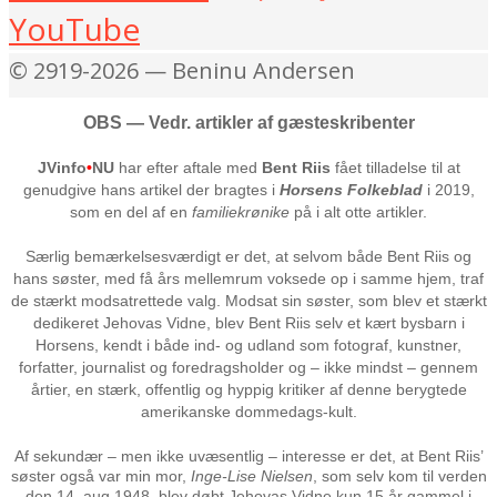
YouTube
© 2919-2026 — Beninu Andersen
OBS — Vedr. artikler af gæsteskribenter
JVinfo
•
NU
har efter aftale med
Bent Riis
fået tilladelse til at
genudgive hans artikel der bragtes i
Horsens Folkeblad
i 2019,
som en del af en
familiekrønike
på i alt otte artikler.
Særlig bemærkelsesværdigt er det, at selvom både Bent Riis og
hans søster, med få års mellemrum voksede op i samme hjem, traf
de stærkt modsatrettede valg. Modsat sin søster, som blev et stærkt
dedikeret Jehovas Vidne, blev Bent Riis selv et kært bysbarn i
Horsens, kendt i både ind- og udland som fotograf, kunstner,
forfatter, journalist og foredragsholder og – ikke mindst – gennem
årtier, en stærk, offentlig og hyppig kritiker af denne berygtede
amerikanske dommedags-kult.
Af sekundær – men ikke uvæsentlig – interesse er det, at Bent Riis’
søster også var min mor,
Inge-Lise Nielsen
, som selv kom til verden
den 14. aug 1948, blev døbt Jehovas Vidne kun 15 år gammel i