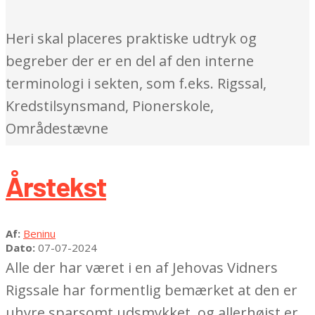
Heri skal placeres praktiske udtryk og
begreber der er en del af den interne
terminologi i sekten, som f.eks. Rigssal,
Kredstilsynsmand, Pionerskole,
Områdestævne
Årstekst
2024-
Af:
Beninu
07-
Dato:
07-07-2024
07
Alle der har været i en af Jehovas Vidners
Rigssale har formentlig bemærket at den er
uhyre sparsomt udsmykket, og allerhøjst er