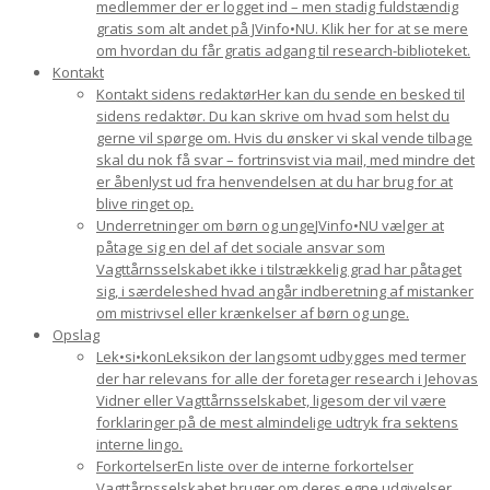
medlemmer der er logget ind – men stadig fuldstændig
gratis som alt andet på JVinfo•NU. Klik her for at se mere
om hvordan du får gratis adgang til research-biblioteket.
Kontakt
Kontakt sidens redaktør
Her kan du sende en besked til
sidens redaktør. Du kan skrive om hvad som helst du
gerne vil spørge om. Hvis du ønsker vi skal vende tilbage
skal du nok få svar – fortrinsvist via mail, med mindre det
er åbenlyst ud fra henvendelsen at du har brug for at
blive ringet op.
Underretninger om børn og unge
JVinfo•NU vælger at
påtage sig en del af det sociale ansvar som
Vagttårnsselskabet ikke i tilstrækkelig grad har påtaget
sig, i særdeleshed hvad angår indberetning af mistanker
om mistrivsel eller krænkelser af børn og unge.
Opslag
Lek•si•kon
Leksikon der langsomt udbygges med termer
der har relevans for alle der foretager research i Jehovas
Vidner eller Vagttårnsselskabet, ligesom der vil være
forklaringer på de mest almindelige udtryk fra sektens
interne lingo.
Forkortelser
En liste over de interne forkortelser
Vagttårnsselskabet bruger om deres egne udgivelser.