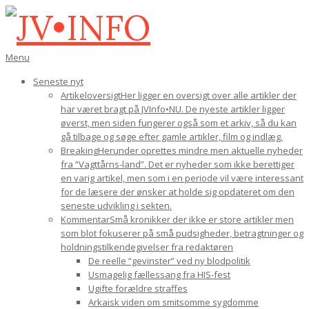
Gå
til
indhold
JV•INFO
Den
Menu
primære
Seneste nyt
navigations-
Artikeloversigt
Her ligger en oversigt over alle artikler der
menu
har været bragt på JVInfo•NU. De nyeste artikler ligger
øverst, men siden fungerer også som et arkiv, så du kan
gå tilbage og søge efter gamle artikler, film og indlæg.
Breaking
Herunder oprettes mindre men aktuelle nyheder
fra “Vagttårns-land”. Det er nyheder som ikke berettiger
en varig artikel, men som i en periode vil være interessant
for de læsere der ønsker at holde sig opdateret om den
seneste udvikling i sekten.
Kommentar
Små kronikker der ikke er store artikler men
som blot fokuserer på små pudsigheder, betragtninger og
holdningstilkendegivelser fra redaktøren
De reelle “gevinster” ved ny blodpolitik
Usmagelig fællessang fra HIS-fest
Ugifte forældre straffes
Arkaisk viden om smitsomme sygdomme