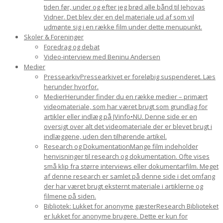
tiden før, under og efter jeg brød alle bånd til Jehovas
Vidner. Det blev der en del materiale ud af som vil
udmønte sig i en række film under dette menupunkt.
Skoler & Foreninger
Foredrag og debat
Video-interview med Beninu Andersen
Medier
Pressearkiv
Pressearkivet er foreløbig suspenderet. Læs
herunder hvorfor.
Medier
Herunder finder du en række medier – primært
videomateriale, som har været brugt som grundlag for
artikler eller indlæg på JVinfo•NU. Denne side er en
oversigt over alt det videomateriale der er blevet brugt i
indlæggene, uden den tilhørende artikel.
Research og Dokumentation
Mange film indeholder
henvisninger til research og dokumentation. Ofte vises
små klip fra større interviews eller dokumentarfilm. Meget
af denne research er samlet på denne side i det omfang
der har været brugt eksternt materiale i artiklerne og
filmene på siden.
Bibliotek: Lukket for anonyme gæster
Research Biblioteket
er lukket for anonyme brugere. Dette er kun for