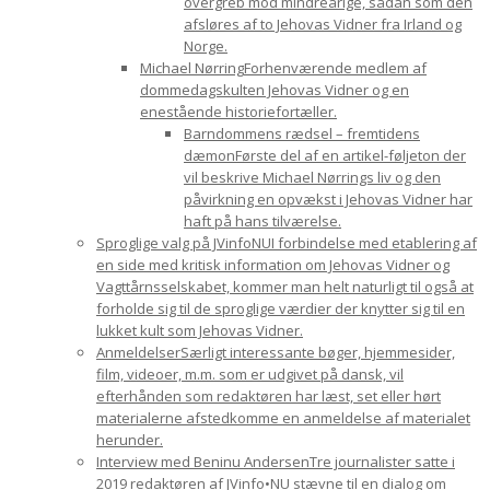
overgreb mod mindreårige, sådan som den
afsløres af to Jehovas Vidner fra Irland og
Norge.
Michael Nørring
Forhenværende medlem af
dommedagskulten Jehovas Vidner og en
enestående historiefortæller.
Barndommens rædsel – fremtidens
dæmon
Første del af en artikel-føljeton der
vil beskrive Michael Nørrings liv og den
påvirkning en opvækst i Jehovas Vidner har
haft på hans tilværelse.
Sproglige valg på JVinfoNU
I forbindelse med etablering af
en side med kritisk information om Jehovas Vidner og
Vagttårnsselskabet, kommer man helt naturligt til også at
forholde sig til de sproglige værdier der knytter sig til en
lukket kult som Jehovas Vidner.
Anmeldelser
Særligt interessante bøger, hjemmesider,
film, videoer, m.m. som er udgivet på dansk, vil
efterhånden som redaktøren har læst, set eller hørt
materialerne afstedkomme en anmeldelse af materialet
herunder.
Interview med Beninu Andersen
Tre journalister satte i
2019 redaktøren af JVinfo•NU stævne til en dialog om