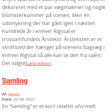
dekoreret med et par vægmalerier og nogle
blomsterkummer på scenen. Men én
udsmykning der har gået igen i næsten
hundrede år i enhver Rigssal er
trossamfundets Årstekst. Årsteksten er et
skriftsted der hænger på scenens bagvæg i
enhver Rigssal så alle kan se den fra salen.
Det valgte
Læs videre
Samling
2022-
Af:
Beninu
08-
Dato:
20-08-2022
20
En “Samling” er et kort relativt uformelt