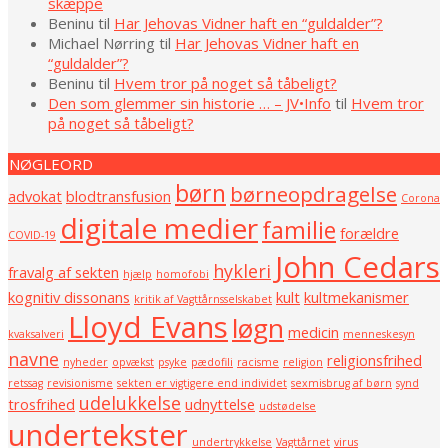
skæppe
Beninu
til
Har Jehovas Vidner haft en “guldalder”?
Michael Nørring
til
Har Jehovas Vidner haft en
“guldalder”?
Beninu
til
Hvem tror på noget så tåbeligt?
Den som glemmer sin historie … – JV•Info
til
Hvem tror
på noget så tåbeligt?
NØGLEORD
børn
børneopdragelse
advokat
blodtransfusion
Corona
digitale medier
familie
forældre
COVID-19
John Cedars
hykleri
fravalg af sekten
hjælp
homofobi
kognitiv dissonans
kult
kultmekanismer
kritik af Vagttårnsselskabet
Lloyd Evans
løgn
medicin
kvaksalveri
menneskesyn
navne
religionsfrihed
nyheder
opvækst
psyke
pædofili
racisme
religion
retssag
revisionisme
sekten er vigtigere end individet
sexmisbrug af børn
synd
udelukkelse
trosfrihed
udnyttelse
udstødelse
undertekster
undertrykkelse
Vagttårnet
virus