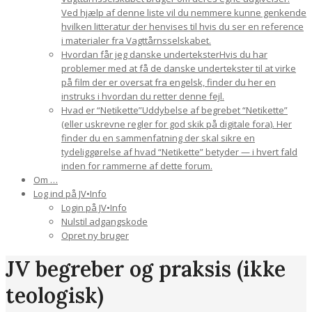
Ved hjælp af denne liste vil du nemmere kunne genkende
hvilken litteratur der henvises til hvis du ser en reference
i materialer fra Vagttårnsselskabet.
Hvordan får jeg danske undertekster
Hvis du har
problemer med at få de danske undertekster til at virke
på film der er oversat fra engelsk, finder du her en
instruks i hvordan du retter denne fejl.
Hvad er “Netikette”
Uddybelse af begrebet “Netikette”
(eller uskrevne regler for god skik på digitale fora). Her
finder du en sammenfatning der skal sikre en
tydeliggørelse af hvad “Netikette” betyder — i hvert fald
inden for rammerne af dette forum.
Om …
Log ind på JV•Info
Login på JV•Info
Nulstil adgangskode
Opret ny bruger
JV begreber og praksis (ikke
teologisk)