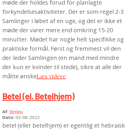
møde der holdes forud for planlagte
forkyndelsesaktiviteter. Der er som regel 2-3
Samlinger i løbet af en uge, og det er ikke et
møde der varer mere end omkring 15-20
minutter. Mødet har nogle helt specifikke og
praktiske formål. Først og fremmest vil den
der leder Samlingen (en mand med mindre
der kun er kvinder til stede), sikre at alle der
måtte ønske
Læs videre
Betel (el. Betelhjem)
2022-
Af:
Beninu
08-
Dato:
03-08-2022
03
betel (eller betelhjem) er egentlig et hebraisk