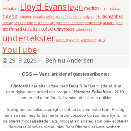
Lloyd Evans
løgn
medicin
kvaksalveri
menneskesyn
navne
religionsfrihed
nyheder
opvækst
psyke
pædofili
racisme
religion
retssag
revisionisme
sekten er vigtigere end individet
sexmisbrug af børn
synd
udelukkelse
trosfrihed
udnyttelse
udstødelse
undertekster
undertrykkelse
Vagttårnet
virus
YouTube
© 2919-2026 — Beninu Andersen
OBS — Vedr. artikler af gæsteskribenter
JVinfo
•
NU
har efter aftale med
Bent Riis
fået tilladelse til at
genudgive hans artikel der bragtes i
Horsens Folkeblad
i 2019,
som en del af en
familiekrønike
på i alt otte artikler.
Særlig bemærkelsesværdigt er det, at selvom både Bent Riis og
hans søster, med få års mellemrum voksede op i samme hjem, traf
de stærkt modsatrettede valg. Modsat sin søster, som blev et stærkt
dedikeret Jehovas Vidne, blev Bent Riis selv et kært bysbarn i