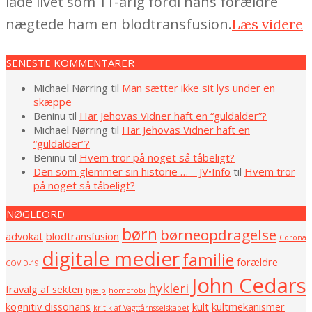
lade livet som 11-årig fordi hans forældre
nægtede ham en blodtransfusion.
Læs videre
SENESTE KOMMENTARER
Michael Nørring
til
Man sætter ikke sit lys under en
skæppe
Beninu
til
Har Jehovas Vidner haft en “guldalder”?
Michael Nørring
til
Har Jehovas Vidner haft en
“guldalder”?
Beninu
til
Hvem tror på noget så tåbeligt?
Den som glemmer sin historie … – JV•Info
til
Hvem tror
på noget så tåbeligt?
NØGLEORD
børn
børneopdragelse
advokat
blodtransfusion
Corona
digitale medier
familie
forældre
COVID-19
John Cedars
hykleri
fravalg af sekten
hjælp
homofobi
kognitiv dissonans
kult
kultmekanismer
kritik af Vagttårnsselskabet