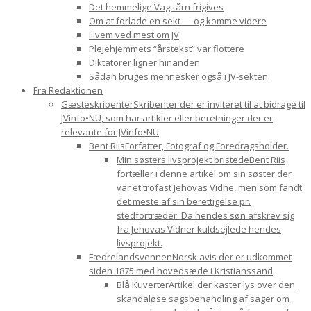
Det hemmelige Vagttårn frigives
Om at forlade en sekt — og komme videre
Hvem ved mest om JV
Plejehjemmets “årstekst” var flottere
Diktatorer ligner hinanden
Sådan bruges mennesker også i JV-sekten
Fra Redaktionen
Gæsteskribenter
Skribenter der er inviteret til at bidrage til
JVinfo•NU, som har artikler eller beretninger der er
relevante for JVinfo•NU
Bent Riis
Forfatter, Fotograf og Foredragsholder.
Min søsters livsprojekt bristede
Bent Riis
fortæller i denne artikel om sin søster der
var et trofast Jehovas Vidne, men som fandt
det meste af sin berettigelse pr.
stedfortræder. Da hendes søn afskrev sig
fra Jehovas Vidner kuldsejlede hendes
livsprojekt.
Fædrelandsvennen
Norsk avis der er udkommet
siden 1875 med hovedsæde i Kristianssand
Blå Kuverter
Artikel der kaster lys over den
skandaløse sagsbehandling af sager om