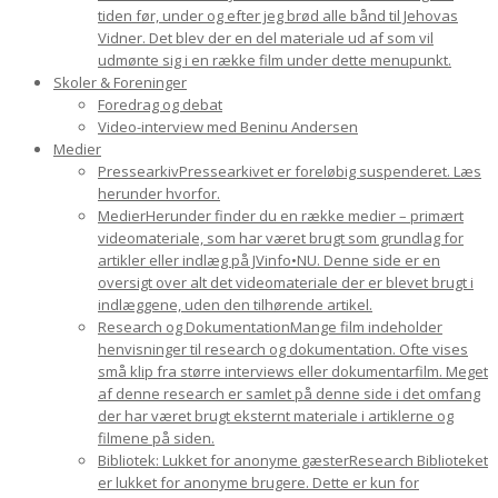
tiden før, under og efter jeg brød alle bånd til Jehovas
Vidner. Det blev der en del materiale ud af som vil
udmønte sig i en række film under dette menupunkt.
Skoler & Foreninger
Foredrag og debat
Video-interview med Beninu Andersen
Medier
Pressearkiv
Pressearkivet er foreløbig suspenderet. Læs
herunder hvorfor.
Medier
Herunder finder du en række medier – primært
videomateriale, som har været brugt som grundlag for
artikler eller indlæg på JVinfo•NU. Denne side er en
oversigt over alt det videomateriale der er blevet brugt i
indlæggene, uden den tilhørende artikel.
Research og Dokumentation
Mange film indeholder
henvisninger til research og dokumentation. Ofte vises
små klip fra større interviews eller dokumentarfilm. Meget
af denne research er samlet på denne side i det omfang
der har været brugt eksternt materiale i artiklerne og
filmene på siden.
Bibliotek: Lukket for anonyme gæster
Research Biblioteket
er lukket for anonyme brugere. Dette er kun for