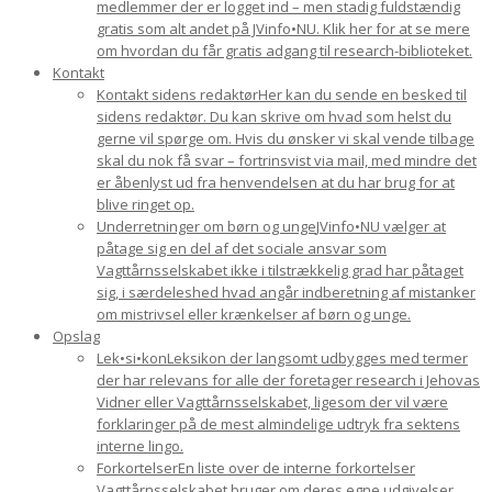
medlemmer der er logget ind – men stadig fuldstændig
gratis som alt andet på JVinfo•NU. Klik her for at se mere
om hvordan du får gratis adgang til research-biblioteket.
Kontakt
Kontakt sidens redaktør
Her kan du sende en besked til
sidens redaktør. Du kan skrive om hvad som helst du
gerne vil spørge om. Hvis du ønsker vi skal vende tilbage
skal du nok få svar – fortrinsvist via mail, med mindre det
er åbenlyst ud fra henvendelsen at du har brug for at
blive ringet op.
Underretninger om børn og unge
JVinfo•NU vælger at
påtage sig en del af det sociale ansvar som
Vagttårnsselskabet ikke i tilstrækkelig grad har påtaget
sig, i særdeleshed hvad angår indberetning af mistanker
om mistrivsel eller krænkelser af børn og unge.
Opslag
Lek•si•kon
Leksikon der langsomt udbygges med termer
der har relevans for alle der foretager research i Jehovas
Vidner eller Vagttårnsselskabet, ligesom der vil være
forklaringer på de mest almindelige udtryk fra sektens
interne lingo.
Forkortelser
En liste over de interne forkortelser
Vagttårnsselskabet bruger om deres egne udgivelser.