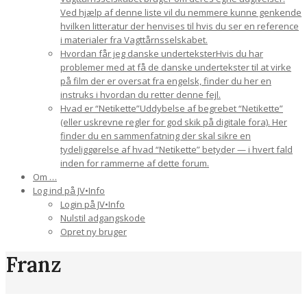
Ved hjælp af denne liste vil du nemmere kunne genkende
hvilken litteratur der henvises til hvis du ser en reference
i materialer fra Vagttårnsselskabet.
Hvordan får jeg danske undertekster
Hvis du har
problemer med at få de danske undertekster til at virke
på film der er oversat fra engelsk, finder du her en
instruks i hvordan du retter denne fejl.
Hvad er “Netikette”
Uddybelse af begrebet “Netikette”
(eller uskrevne regler for god skik på digitale fora). Her
finder du en sammenfatning der skal sikre en
tydeliggørelse af hvad “Netikette” betyder — i hvert fald
inden for rammerne af dette forum.
Om …
Log ind på JV•Info
Login på JV•Info
Nulstil adgangskode
Opret ny bruger
Franz