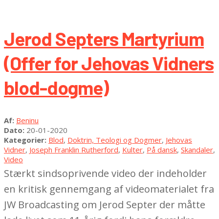
Jerod Septers Martyrium
(Offer for Jehovas Vidners
blod-dogme)
2020-
Af:
Beninu
01-
Dato:
20-01-2020
20
Kategorier:
Blod
,
Doktrin, Teologi og Dogmer
,
Jehovas
Vidner
,
Joseph Franklin Rutherford
,
Kulter
,
På dansk
,
Skandaler
,
Video
Stærkt sindsoprivende video der indeholder
en kritisk gennemgang af videomaterialet fra
JW Broadcasting om Jerod Septer der måtte