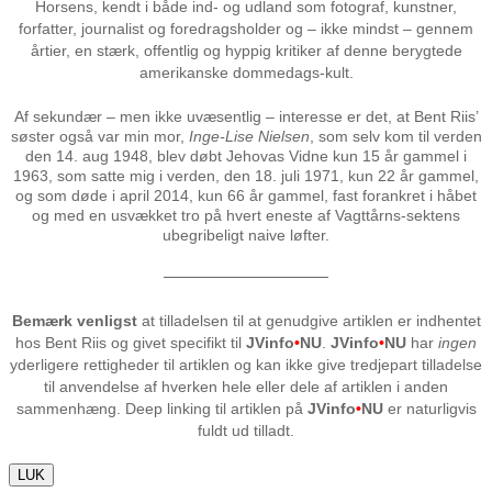
Horsens, kendt i både ind- og udland som fotograf, kunstner,
forfatter, journalist og foredragsholder og – ikke mindst – gennem
årtier, en stærk, offentlig og hyppig kritiker af denne berygtede
amerikanske dommedags-kult.
Af sekundær – men ikke uvæsentlig – interesse er det, at Bent Riis’
søster også var min mor,
Inge-Lise Nielsen
, som selv kom til verden
den 14. aug 1948, blev døbt Jehovas Vidne kun 15 år gammel i
1963, som satte mig i verden, den 18. juli 1971, kun 22 år gammel,
og som døde i april 2014, kun 66 år gammel, fast forankret i håbet
og med en usvækket tro på hvert eneste af Vagttårns-sektens
ubegribeligt naive løfter.
───────────────
Bemærk venligst
at tilladelsen til at genudgive artiklen er indhentet
hos Bent Riis og givet specifikt til
JVinfo
•
NU
.
JVinfo
•
NU
har
ingen
yderligere rettigheder til artiklen og kan ikke give tredjepart tilladelse
til anvendelse af hverken hele eller dele af artiklen i anden
sammenhæng. Deep linking til artiklen på
JVinfo
•
NU
er naturligvis
fuldt ud tilladt.
LUK