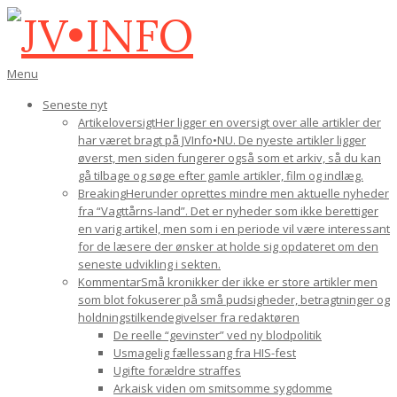
Gå
til
indhold
JV•INFO
Den
Menu
primære
Seneste nyt
navigations-
Artikeloversigt
Her ligger en oversigt over alle artikler der
menu
har været bragt på JVInfo•NU. De nyeste artikler ligger
øverst, men siden fungerer også som et arkiv, så du kan
gå tilbage og søge efter gamle artikler, film og indlæg.
Breaking
Herunder oprettes mindre men aktuelle nyheder
fra “Vagttårns-land”. Det er nyheder som ikke berettiger
en varig artikel, men som i en periode vil være interessant
for de læsere der ønsker at holde sig opdateret om den
seneste udvikling i sekten.
Kommentar
Små kronikker der ikke er store artikler men
som blot fokuserer på små pudsigheder, betragtninger og
holdningstilkendegivelser fra redaktøren
De reelle “gevinster” ved ny blodpolitik
Usmagelig fællessang fra HIS-fest
Ugifte forældre straffes
Arkaisk viden om smitsomme sygdomme