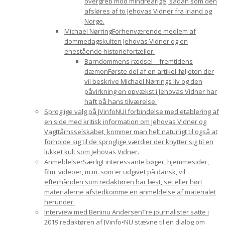
overgreb mod mindreårige, sådan som den
afsløres af to Jehovas Vidner fra Irland og
Norge.
Michael Nørring
Forhenværende medlem af
dommedagskulten Jehovas Vidner og en
enestående historiefortæller.
Barndommens rædsel – fremtidens
dæmon
Første del af en artikel-føljeton der
vil beskrive Michael Nørrings liv og den
påvirkning en opvækst i Jehovas Vidner har
haft på hans tilværelse.
Sproglige valg på JVinfoNU
I forbindelse med etablering af
en side med kritisk information om Jehovas Vidner og
Vagttårnsselskabet, kommer man helt naturligt til også at
forholde sig til de sproglige værdier der knytter sig til en
lukket kult som Jehovas Vidner.
Anmeldelser
Særligt interessante bøger, hjemmesider,
film, videoer, m.m. som er udgivet på dansk, vil
efterhånden som redaktøren har læst, set eller hørt
materialerne afstedkomme en anmeldelse af materialet
herunder.
Interview med Beninu Andersen
Tre journalister satte i
2019 redaktøren af JVinfo•NU stævne til en dialog om