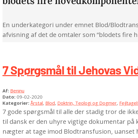
blodets fire hovedkomponente
En underkategori under emnet Blod/Blodtransf
afvisning af det de omtaler som “blodets fir
7 Spørgsmål til Jehovas V
2020-
Af:
Beninu
02-
Dato:
09-02-2020
09
Kategorier:
Årstal
,
Blod
,
Doktrin, Teologi og Dogmer
,
Fejltage
7 gode spørgsmål til alle der stadig tror de i
til dansk er den uhyre vigtige dokumentar på k
nægter at tage imod Blodtransfusion, uanset h