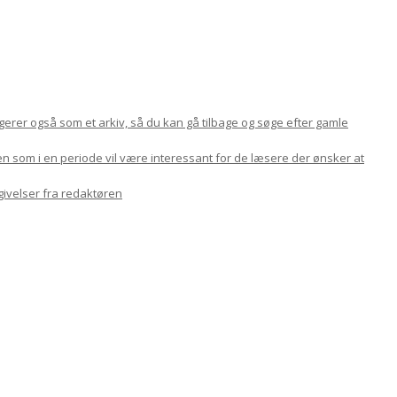
ungerer også som et arkiv, så du kan gå tilbage og søge efter gamle
en som i en periode vil være interessant for de læsere der ønsker at
givelser fra redaktøren