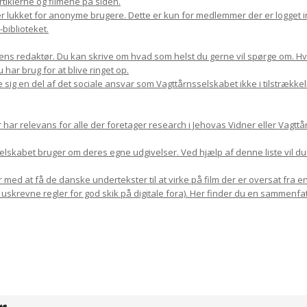
rtiklerne og filmene på siden.
r lukket for anonyme brugere. Dette er kun for medlemmer der er logget in
biblioteket.
ns redaktør. Du kan skrive om hvad som helst du gerne vil spørge om. Hvis 
har brug for at blive ringet op.
 sig en del af det sociale ansvar som Vagttårnsselskabet ikke i tilstrække
r relevans for alle der foretager research i Jehovas Vidner eller Vagttår
sselskabet bruger om deres egne udgivelser. Ved hjælp af denne liste vil d
med at få de danske undertekster til at virke på film der er oversat fra en
 uskrevne regler for god skik på digitale fora). Her finder du en sammenfat