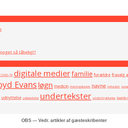
e
noget så tåbeligt?
digitale medier
familie
forældre
fravalg 
COVID-19
oyd Evans
løgn
navne
medicin
menneskesyn
nyheder
opvæ
undertekster
e
udnyttelse
udstødelse
undertrykkelse
Vagttår
OBS — Vedr. artikler af gæsteskribenter