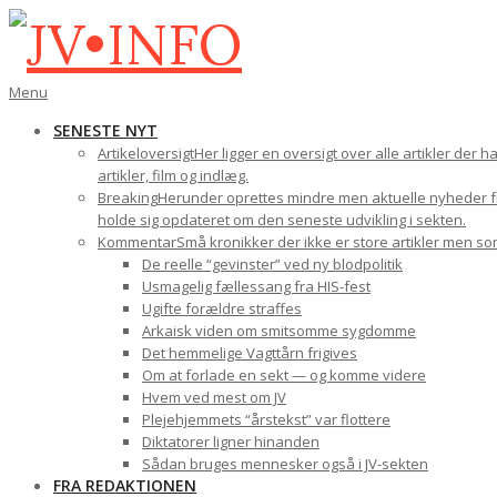
Gå
til
indhold
JV•INFO
Den
Menu
primære
SENESTE NYT
navigations-
Artikeloversigt
Her ligger en oversigt over alle artikler der 
menu
artikler, film og indlæg.
Breaking
Herunder oprettes mindre men aktuelle nyheder fra
holde sig opdateret om den seneste udvikling i sekten.
Kommentar
Små kronikker der ikke er store artikler men s
De reelle “gevinster” ved ny blodpolitik
Usmagelig fællessang fra HIS-fest
Ugifte forældre straffes
Arkaisk viden om smitsomme sygdomme
Det hemmelige Vagttårn frigives
Om at forlade en sekt — og komme videre
Hvem ved mest om JV
Plejehjemmets “årstekst” var flottere
Diktatorer ligner hinanden
Sådan bruges mennesker også i JV-sekten
FRA REDAKTIONEN