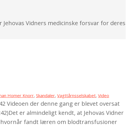
Jehovas Vidners medicinske forsvar for deres
han Homer Knorr
,
Skandaler
,
Vagttårnsselskabet
,
Video
 242 Videoen der denne gang er blevet oversat
42)Det er almindeligt kendt, at Jehovas Vidner
en hvornår fandt læren om blodtransfusioner