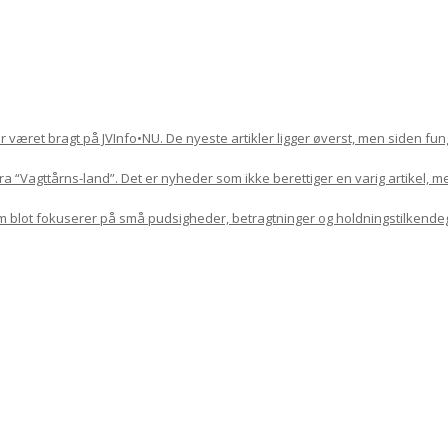
har været bragt på JVInfo•NU. De nyeste artikler ligger øverst, men siden f
 “Vagttårns-land”. Det er nyheder som ikke berettiger en varig artikel, m
om blot fokuserer på små pudsigheder, betragtninger og holdningstilkende