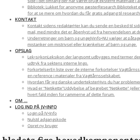
side i det omfang der har været brugt eksternt materiale i a
Bibliotek: Lukket for anonyme gæster
Research Biblioteket e
for at se mere om hvordan du får gratis adgang til research-
KONTAKT
Kontakt sidens redaktør
Her kan du sende en besked til side
mail, med mindre det er åbenlyst ud fra henvendelsen at du 
Underretninger om børn og unge
JVinfo•NU vælger at påtage
mistanker om mistrivsel eller krænkelser af børn og unge.
OPSLAG
Lek•si•kon
Leksikon der langsomt udbygges med termer der ha
udtryk fra sektens interne lingo.
Forkortelser
En liste over de interne forkortelser Vagttårn
en reference i materialer fra Vagttårnsselskabet.
Hvordan får jeg danske undertekster
Hvis du har problemer 
Hvad er “Netikette”
Uddybelse af begrebet “Netikette” (eller
hvert fald inden for rammerne af dette forum.
OM …
LOG IND PÅ JV•INFO
Login på JV•Info
Nulstil adgangskode
Opret ny bruger