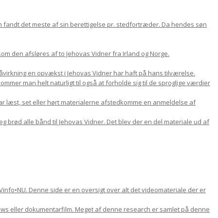
om fandt det meste af sin berettigelse pr. stedfortræder. Da hendes søn
m den afsløres af to Jehovas Vidner fra Irland og Norge.
 påvirkning en opvækst i Jehovas Vidner har haft på hans tilværelse.
mer man helt naturligt til også at forholde sig til de sproglige værdier
ar læst, set eller hørt materialerne afstedkomme en anmeldelse af
jeg brød alle bånd til Jehovas Vidner. Det blev der en del materiale ud af
Vinfo•NU. Denne side er en oversigt over alt det videomateriale der er
views eller dokumentarfilm. Meget af denne research er samlet på denne