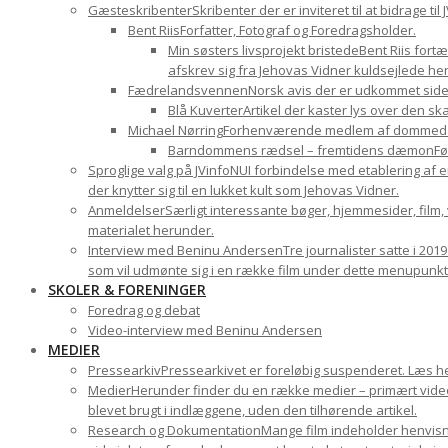
Gæsteskribenter
Skribenter der er inviteret til at bidrage t
Bent Riis
Forfatter, Fotograf og Foredragsholder.
Min søsters livsprojekt bristede
Bent Riis fort
afskrev sig fra Jehovas Vidner kuldsejlede hen
Fædrelandsvennen
Norsk avis der er udkommet sid
Blå Kuverter
Artikel der kaster lys over den 
Michael Nørring
Forhenværende medlem af dommedags
Barndommens rædsel – fremtidens dæmon
Fø
Sproglige valg på JVinfoNU
I forbindelse med etablering af e
der knytter sig til en lukket kult som Jehovas Vidner.
Anmeldelser
Særligt interessante bøger, hjemmesider, film
materialet herunder.
Interview med Beninu Andersen
Tre journalister satte i 201
som vil udmønte sig i en række film under dette menupunkt
SKOLER & FORENINGER
Foredrag og debat
Video-interview med Beninu Andersen
MEDIER
Pressearkiv
Pressearkivet er foreløbig suspenderet. Læs h
Medier
Herunder finder du en række medier – primært videom
blevet brugt i indlæggene, uden den tilhørende artikel.
Research og Dokumentation
Mange film indeholder henvisni