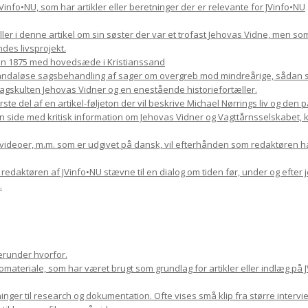
il JVinfo•NU, som har artikler eller beretninger der er relevante for JVinfo•NU
æller i denne artikel om sin søster der var et trofast Jehovas Vidne, men s
des livsprojekt.
en 1875 med hovedsæde i Kristianssand
skandaløse sagsbehandling af sager om overgreb mod mindreårige, sådan so
kulten Jehovas Vidner og en enestående historiefortæller.
rste del af en artikel-føljeton der vil beskrive Michael Nørrings liv og den
n side med kritisk information om Jehovas Vidner og Vagttårnsselskabet, kom
, videoer, m.m. som er udgivet på dansk, vil efterhånden som redaktøren h
9 redaktøren af JVinfo•NU stævne til en dialog om tiden før, under og efter 
.
erunder hvorfor.
ateriale, som har været brugt som grundlag for artikler eller indlæg på J
nger til research og dokumentation. Ofte vises små klip fra større inter