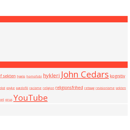
John Cedars
hykleri
af sekten
kognitiv
hjælp
homofobi
religionsfrihed
kst
psyke
pædofili
racisme
religion
retssag
revisionisme
sekten
YouTube
net
virus