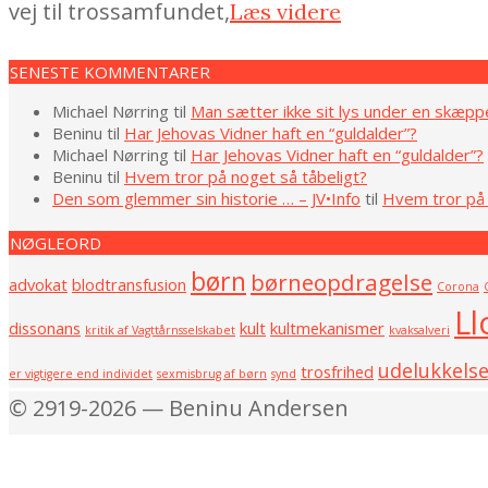
vej til trossamfundet,
Læs videre
SENESTE KOMMENTARER
Michael Nørring
til
Man sætter ikke sit lys under en skæpp
Beninu
til
Har Jehovas Vidner haft en “guldalder”?
Michael Nørring
til
Har Jehovas Vidner haft en “guldalder”?
Beninu
til
Hvem tror på noget så tåbeligt?
Den som glemmer sin historie … – JV•Info
til
Hvem tror på 
NØGLEORD
børn
børneopdragelse
advokat
blodtransfusion
Corona
Ll
dissonans
kult
kultmekanismer
kritik af Vagttårnsselskabet
kvaksalveri
udelukkels
trosfrihed
er vigtigere end individet
sexmisbrug af børn
synd
© 2919-2026 — Beninu Andersen