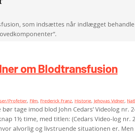
r
usion, som indsættes når indlægget behandler 
e hovedkomponenter”.
idner om Blodtransfusion
lser/Profetier
,
Film
,
Frederick Franz
,
Historie
,
Jehovas Vidner
,
Nat
kke bør tage imod blod John Cedars’ Videolog nr.
nap 1½ time, med titlen: (Cedars Video-log nr. 2
vor alvorlig og livstruende situationen er. M