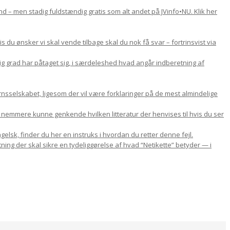
d – men stadig fuldstændig gratis som alt andet på JVinfo•NU. Klik her
du ønsker vi skal vende tilbage skal du nok få svar – fortrinsvist via
lig grad har påtaget sig, i særdeleshed hvad angår indberetning af
nsselskabet, ligesom der vil være forklaringer på de mest almindelige
u nemmere kunne genkende hvilken litteratur der henvises til hvis du ser
gelsk, finder du her en instruks i hvordan du retter denne fejl.
ning der skal sikre en tydeliggørelse af hvad “Netikette” betyder — i