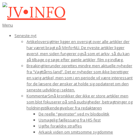
Gå
til
indhold
JV•INFO
Den
Menu
primære
Seneste nyt
navigations-
Artikeloversigt
Her ligger en oversigt over alle artikler der
menu
har været bragt på JVInfo•NU. De nyeste artikler ligger
øverst, men siden fungerer også som et arkiv, så du kan
gå tilbage og søge efter gamle artikler, film og indlæg.
Breaking
Herunder oprettes mindre men aktuelle nyheder
fra “Vagttårns-land”. Det er nyheder som ikke berettiger
en varig artikel, men som i en periode vil være interessant
for de læsere der ønsker at holde sig opdateret om den
seneste udvikling i sekten.
Kommentar
Små kronikker der ikke er store artikler men
som blot fokuserer på små pudsigheder, betragtninger og
holdningstilkendegivelser fra redaktøren
De reelle “gevinster” ved ny blodpolitik
Usmagelig fællessang fra HIS-fest
Ugifte forældre straffes
Arkaisk viden om smitsomme sygdomme