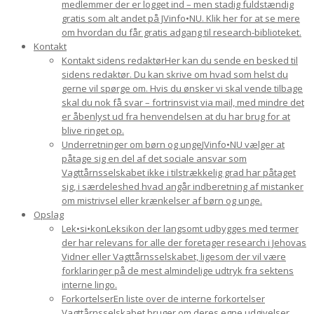
medlemmer der er logget ind – men stadig fuldstændig
gratis som alt andet på JVinfo•NU. Klik her for at se mere
om hvordan du får gratis adgang til research-biblioteket.
Kontakt
Kontakt sidens redaktør
Her kan du sende en besked til
sidens redaktør. Du kan skrive om hvad som helst du
gerne vil spørge om. Hvis du ønsker vi skal vende tilbage
skal du nok få svar – fortrinsvist via mail, med mindre det
er åbenlyst ud fra henvendelsen at du har brug for at
blive ringet op.
Underretninger om børn og unge
JVinfo•NU vælger at
påtage sig en del af det sociale ansvar som
Vagttårnsselskabet ikke i tilstrækkelig grad har påtaget
sig, i særdeleshed hvad angår indberetning af mistanker
om mistrivsel eller krænkelser af børn og unge.
Opslag
Lek•si•kon
Leksikon der langsomt udbygges med termer
der har relevans for alle der foretager research i Jehovas
Vidner eller Vagttårnsselskabet, ligesom der vil være
forklaringer på de mest almindelige udtryk fra sektens
interne lingo.
Forkortelser
En liste over de interne forkortelser
Vagttårnsselskabet bruger om deres egne udgivelser.