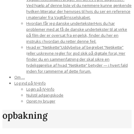
Ved hjælp af denne liste vil du nemmere kunne genkende
hvilken litteratur der henvises til hvis du ser en reference
i materialer fra Vagttårnsselskabet.
Hvordan får jeg danske undertekster
Hvis du har
problemer med at få de danske undertekster til at virke
på film der er oversat fra engelsk, finder du her en
instruks i hvordan du retter denne fejl.
Hvad er “Netikette”
Uddybelse af begrebet “Netikette”
(eller uskrevne regler for god skik på digitale fora). Her
finder du en sammenfatning der skal sikre en
tydeliggørelse af hvad “Netikette” betyder — i hvert fald
inden for rammerne af dette forum.
Om …
Log ind på JV•Info
Login på JV•Info
Nulstil adgangskode
Opret ny bruger
opbakning