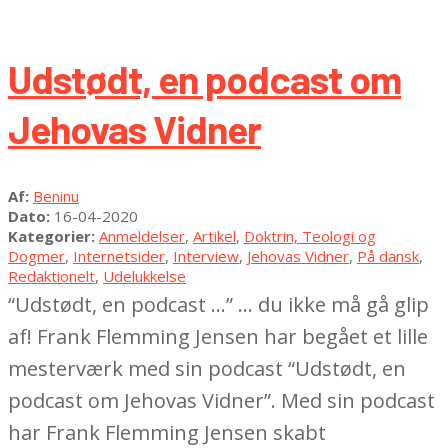
Udstødt, en podcast om
Jehovas Vidner
2020-
Af:
Beninu
04-
Dato:
16-04-2020
16
Kategorier:
Anmeldelser
,
Artikel
,
Doktrin, Teologi og
Dogmer
,
Internetsider
,
Interview
,
Jehovas Vidner
,
På dansk
,
Redaktionelt
,
Udelukkelse
“Udstødt, en podcast …” … du ikke må gå glip
af! Frank Flemming Jensen har begået et lille
mesterværk med sin podcast “Udstødt, en
podcast om Jehovas Vidner”. Med sin podcast
har Frank Flemming Jensen skabt