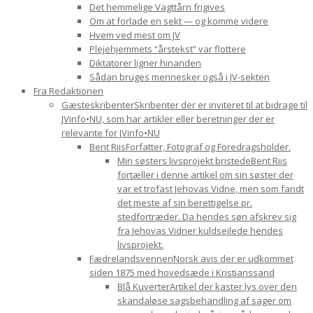
Det hemmelige Vagttårn frigives
Om at forlade en sekt — og komme videre
Hvem ved mest om JV
Plejehjemmets “årstekst” var flottere
Diktatorer ligner hinanden
Sådan bruges mennesker også i JV-sekten
Fra Redaktionen
Gæsteskribenter
Skribenter der er inviteret til at bidrage til
JVinfo•NU, som har artikler eller beretninger der er
relevante for JVinfo•NU
Bent Riis
Forfatter, Fotograf og Foredragsholder.
Min søsters livsprojekt bristede
Bent Riis
fortæller i denne artikel om sin søster der
var et trofast Jehovas Vidne, men som fandt
det meste af sin berettigelse pr.
stedfortræder. Da hendes søn afskrev sig
fra Jehovas Vidner kuldsejlede hendes
livsprojekt.
Fædrelandsvennen
Norsk avis der er udkommet
siden 1875 med hovedsæde i Kristianssand
Blå Kuverter
Artikel der kaster lys over den
skandaløse sagsbehandling af sager om