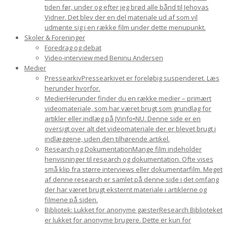
tiden før, under og efter jeg brød alle bånd til Jehovas
Vidner. Det blev der en del materiale ud af som vil
udmønte sig i en række film under dette menupunkt.
Skoler & Foreninger
Foredrag og debat
Video-interview med Beninu Andersen
Medier
Pressearkiv
Pressearkivet er foreløbig suspenderet. Læs
herunder hvorfor.
Medier
Herunder finder du en række medier – primært
videomateriale, som har været brugt som grundlag for
artikler eller indlæg på JVinfo•NU. Denne side er en
oversigt over alt det videomateriale der er blevet brugt i
indlæggene, uden den tilhørende artikel.
Research og Dokumentation
Mange film indeholder
henvisninger til research og dokumentation. Ofte vises
små klip fra større interviews eller dokumentarfilm. Meget
af denne research er samlet på denne side i det omfang
der har været brugt eksternt materiale i artiklerne og
filmene på siden.
Bibliotek: Lukket for anonyme gæster
Research Biblioteket
er lukket for anonyme brugere. Dette er kun for