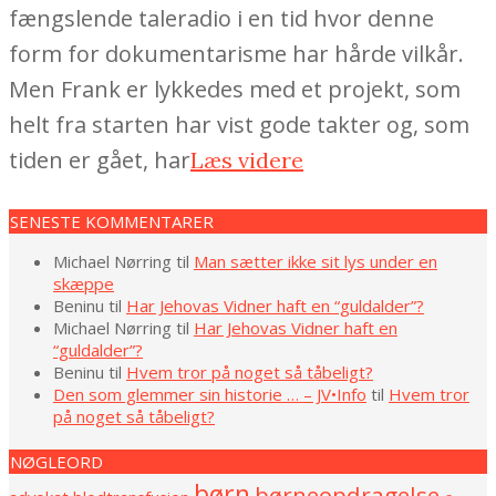
fængslende taleradio i en tid hvor denne
form for dokumentarisme har hårde vilkår.
Men Frank er lykkedes med et projekt, som
helt fra starten har vist gode takter og, som
tiden er gået, har
Læs videre
SENESTE KOMMENTARER
Michael Nørring
til
Man sætter ikke sit lys under en
skæppe
Beninu
til
Har Jehovas Vidner haft en “guldalder”?
Michael Nørring
til
Har Jehovas Vidner haft en
“guldalder”?
Beninu
til
Hvem tror på noget så tåbeligt?
Den som glemmer sin historie … – JV•Info
til
Hvem tror
på noget så tåbeligt?
NØGLEORD
børn
børneopdragelse