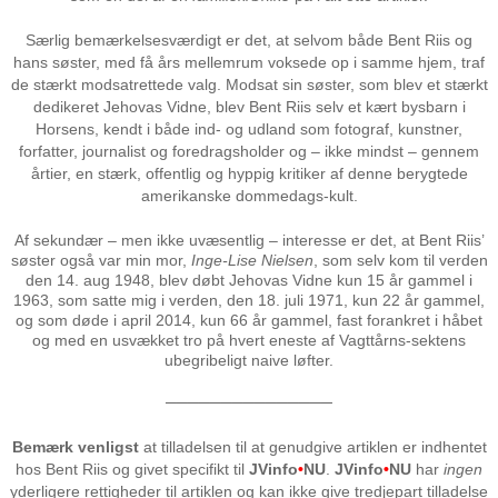
Særlig bemærkelsesværdigt er det, at selvom både Bent Riis og
hans søster, med få års mellemrum voksede op i samme hjem, traf
de stærkt modsatrettede valg. Modsat sin søster, som blev et stærkt
dedikeret Jehovas Vidne, blev Bent Riis selv et kært bysbarn i
Horsens, kendt i både ind- og udland som fotograf, kunstner,
forfatter, journalist og foredragsholder og – ikke mindst – gennem
årtier, en stærk, offentlig og hyppig kritiker af denne berygtede
amerikanske dommedags-kult.
Af sekundær – men ikke uvæsentlig – interesse er det, at Bent Riis’
søster også var min mor,
Inge-Lise Nielsen
, som selv kom til verden
den 14. aug 1948, blev døbt Jehovas Vidne kun 15 år gammel i
1963, som satte mig i verden, den 18. juli 1971, kun 22 år gammel,
og som døde i april 2014, kun 66 år gammel, fast forankret i håbet
og med en usvækket tro på hvert eneste af Vagttårns-sektens
ubegribeligt naive løfter.
───────────────
Bemærk venligst
at tilladelsen til at genudgive artiklen er indhentet
hos Bent Riis og givet specifikt til
JVinfo
•
NU
.
JVinfo
•
NU
har
ingen
yderligere rettigheder til artiklen og kan ikke give tredjepart tilladelse