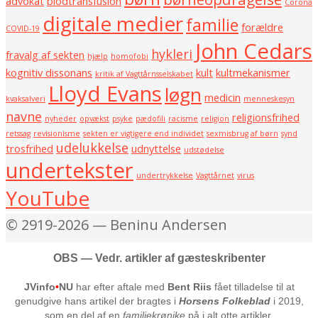
advokat
blodtransfusion
Corona
digitale medier
familie
forældre
COVID-19
John Cedars
hykleri
fravalg af sekten
hjælp
homofobi
kognitiv dissonans
kult
kultmekanismer
kritik af Vagttårnsselskabet
Lloyd Evans
løgn
medicin
kvaksalveri
menneskesyn
navne
religionsfrihed
nyheder
opvækst
psyke
pædofili
racisme
religion
retssag
revisionisme
sekten er vigtigere end individet
sexmisbrug af børn
synd
udelukkelse
trosfrihed
udnyttelse
udstødelse
undertekster
undertrykkelse
Vagttårnet
virus
YouTube
© 2919-2026 — Beninu Andersen
OBS — Vedr. artikler af gæsteskribenter
JVinfo
•
NU
har efter aftale med
Bent Riis
fået tilladelse til at
genudgive hans artikel der bragtes i
Horsens Folkeblad
i 2019,
som en del af en
familiekrønike
på i alt otte artikler.