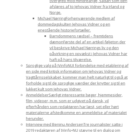
overgreb mod mindreårige, sådan som den
afsløres af to Jehovas Vidner fra Irland og
Norge.
Michael Nørring
Forhenværende medlem af
dommedagskulten Jehovas Vidner og en
enestående historiefortæller.
Barndommens rædsel – fremtidens
dæmon
Første del af en artikel-føljeton der
vil beskrive Michael Nørrings liv og den
påvirkning en opvækst i Jehovas Vidner har
haft på hans tilværelse.
Sproglige valg på JVinfoNU
I forbindelse med etablering af
en side med kritisk information om Jehovas Vidner og
Vagttårnsselskabet, kommer man helt naturligt til også at
forholde sig til de sproglige værdier der knytter sig til en
lukket kult som Jehovas Vidner.
Anmeldelser
Særligt interessante bøger, hjemmesider,
film, videoer, m.m. som er udgivet på dansk, vil
efterhånden som redaktøren har læst, set eller hørt
materialerne afstedkomme en anmeldelse af materialet
herunder.
Interview med Beninu Andersen
Tre journalister satte i
2019 redaktøren af JVinfo•NU stævne til en dialog om