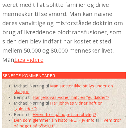
været med til at splitte familier og drive
mennesker til selvmord. Man kan nævne
deres vanvittige og misforståede doktrin om
brug af livreddende blodtransfusioner, som
siden den blev indført har kostet et sted
mellem 50.000 og 80.000 mennesker livet.
Man
Læs videre
SENESTE KOMMENTARER
Michael Nørring
til
Man sætter ikke sit lys under en
skæppe
Beninu
til
Har Jehovas Vidner haft en “guldalder”?
Michael Nørring
til
Har Jehovas Vidner haft en
“guldalder”?
Beninu
til
Hvem tror på noget så tåbeligt?
Den som glemmer sin historie … – JV•Info
til
Hvem tror
på noget så tåbeligt?