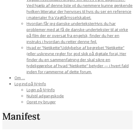
Ved hjælp af denne liste vil du nemmere kunne genkende
hvilken litteratur der henvises til hvis du ser en reference
i materialer fra Vagttårnsselskabet.
Hvordan får jeg danske undertekster
Hvis du har
problemer med at få de danske undertekster til at virke
på film der er oversat fra engelsk, finder du her en
instruks i hvordan du retter denne fejl.
Hvad er “Netikette”
Uddybelse af begrebet “Netikette”
(eller uskrevne regler for god skik på digitale fora). Her
finder du en sammenfatning der skal sikre en
tydeliggørelse af hvad “Netikette” betyder — i hvert fald
inden for rammerne af dette forum.
Om …
Log ind på JV•Info
Login på JV•Info
Nulstil adgangskode
Opret ny bruger
Manifest