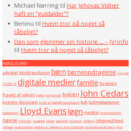
Michael Nørring
til
Har Jehovas Vidner
haft en “guldalder”?
Beninu
til
Hvem tror på noget så
tåbeligt?
Den som glemmer sin historie … – JV•Info
til
Hvem tror på noget så tåbeligt?
NØGLEORD
børn
børneopdragelse
advokat
blodtransfusion
Corona
digitale medier
familie
forældre
COVID-19
John Cedars
hykleri
fravalg af sekten
hjælp
homofobi
kognitiv dissonans
kult
kultmekanismer
kritik af Vagttårnsselskabet
Lloyd Evans
løgn
medicin
kvaksalveri
menneskesyn
navne
religionsfrihed
nyheder
opvækst
psyke
pædofili
racisme
religion
retssag
revisionisme
sekten er vigtigere end individet
sexmisbrug af børn
synd