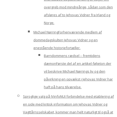
overgreb mod mindreårige, sådan som den
afsløres af to Jehovas Vidner fra Irland og
Norge.
Michael Nørring
Forhenværende medlem af
dommedagskulten Jehovas Vidner og en
enestående historiefortæller.
Barndommens rædsel – fremtidens
dæmon
Første del af en artikel-føljeton der
vil beskrive Michael Nørrings liv og den
påvirkning en opvækst i Jehovas Vidner har
haft på hans tilværelse.
Sproglige valg på JVinfoNU
I forbindelse med etablering af
en side med kritisk information om Jehovas Vidner og
Vagttårnsselskabet, kommer man helt naturligt til også at