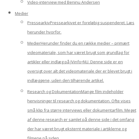
Video-interview med Beninu Andersen
Medier
Pressearkiv
Pressearkivet er foreløbig suspenderet. Læs
herunder hvorfor.
Medier
Herunder finder du en række medier – primært
videomateriale, som har været brugt som grundlag for
artikler eller indlæg på JVinfo•NU. Denne side er en
oversigt over alt det videomateriale der er blevet brugt i
indlæggene, uden den tilhørende artikel.
Research og Dokumentation
Mange film indeholder
henvisninger til research og dokumentation. Ofte vises
små klip fra større interviews eller dokumentarfilm. Meget
af denne research er samlet på denne side i det omfang
der har været brugt eksternt materiale i artiklerne og
filmene på siden.