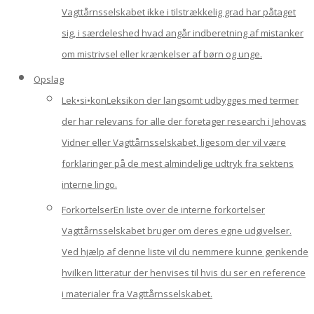
Vagttårnsselskabet ikke i tilstrækkelig grad har påtaget
sig, i særdeleshed hvad angår indberetning af mistanker
om mistrivsel eller krænkelser af børn og unge.
Opslag
Lek•si•kon
Leksikon der langsomt udbygges med termer
der har relevans for alle der foretager research i Jehovas
Vidner eller Vagttårnsselskabet, ligesom der vil være
forklaringer på de mest almindelige udtryk fra sektens
interne lingo.
Forkortelser
En liste over de interne forkortelser
Vagttårnsselskabet bruger om deres egne udgivelser.
Ved hjælp af denne liste vil du nemmere kunne genkende
hvilken litteratur der henvises til hvis du ser en reference
i materialer fra Vagttårnsselskabet.