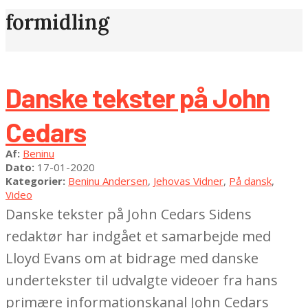
formidling
Danske tekster på John
Cedars
2020-
Af:
Beninu
01-
Dato:
17-01-2020
17
Kategorier:
Beninu Andersen
,
Jehovas Vidner
,
På dansk
,
Video
Danske tekster på John Cedars Sidens
redaktør har indgået et samarbejde med
Lloyd Evans om at bidrage med danske
undertekster til udvalgte videoer fra hans
primære informationskanal John Cedars