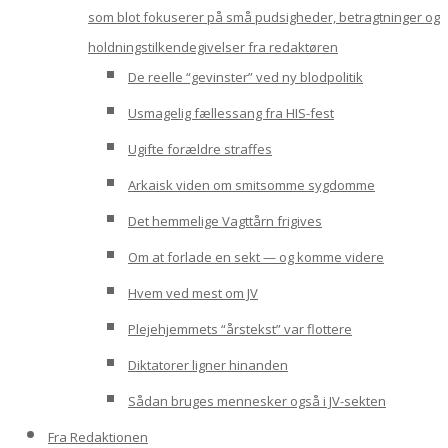
som blot fokuserer på små pudsigheder, betragtninger og
holdningstilkendegivelser fra redaktøren
De reelle “gevinster” ved ny blodpolitik
Usmagelig fællessang fra HIS-fest
Ugifte forældre straffes
Arkaisk viden om smitsomme sygdomme
Det hemmelige Vagttårn frigives
Om at forlade en sekt — og komme videre
Hvem ved mest om JV
Plejehjemmets “årstekst” var flottere
Diktatorer ligner hinanden
Sådan bruges mennesker også i JV-sekten
Fra Redaktionen