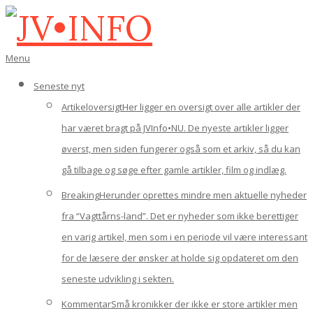
Gå
til
indhold
JV•INFO
Den
Menu
primære
navigations-
Seneste nyt
menu
Artikeloversigt
Her ligger en oversigt over alle artikler der
har været bragt på JVInfo•NU. De nyeste artikler ligger
øverst, men siden fungerer også som et arkiv, så du kan
gå tilbage og søge efter gamle artikler, film og indlæg.
Breaking
Herunder oprettes mindre men aktuelle nyheder
fra “Vagttårns-land”. Det er nyheder som ikke berettiger
en varig artikel, men som i en periode vil være interessant
for de læsere der ønsker at holde sig opdateret om den
seneste udvikling i sekten.
Kommentar
Små kronikker der ikke er store artikler men