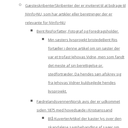
Gæsteskribenter
Skribenter der er inviteret til at bidrage til
JVinfo•NU, som har artikler eller beretninger der er
relevante for JVinfo•NU
Bent Riis
Forfatter, Fotograf og Foredragsholder.
Min søsters livsprojekt bristede
Bent Riis
fortæller i denne artikel om sin søster der
var et trofast Jehovas Vidne, men som fandt
det meste af sin berettigelse pr.
stedfortræder. Da hendes søn afskrev sig
fra Jehovas Vidner kuldsejlede hendes
livsprojekt.
Fædrelandsvennen
Norsk avis der er udkommet
siden 1875 med hovedsæde i Kristianssand
Blå Kuverter
Artikel der kaster lys over den
skandaløse sagsbehandling af sager om