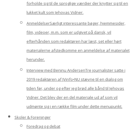
forholde sig til de sproglige værdier der knytter sig til en
lukket kult som Jehovas Vidner.
Anmeldelser
Særligt interessante bøger, hjemmesider,
film, videoer, m.m. som er udgivet på dansk, vil
efterhånden som redaktøren har læst, set eller hørt
materialerne afstedkomme en anmeldelse af materialet
herunder.
Interview med Beninu Andersen
Tre journalister satte i
2019 redaktøren af JVinfo•NU stævne til en dialog om
tiden før, under og efter jeg brød alle bånd til Jehovas
Vidner. Det blev der en del materiale ud af som vil
udmønte sig i en række film under dette menupunkt.
Skoler & Foreninger
Foredrag og debat