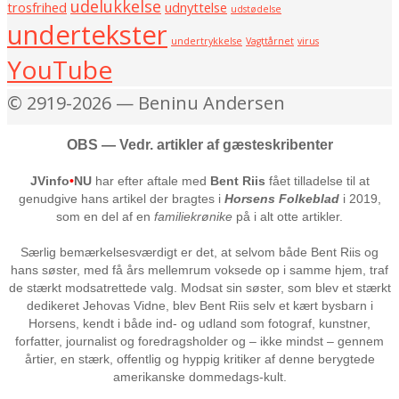
udelukkelse
trosfrihed
udnyttelse
udstødelse
undertekster
undertrykkelse
Vagttårnet
virus
YouTube
© 2919-2026 — Beninu Andersen
OBS — Vedr. artikler af gæsteskribenter
JVinfo
•
NU
har efter aftale med
Bent Riis
fået tilladelse til at
genudgive hans artikel der bragtes i
Horsens Folkeblad
i 2019,
som en del af en
familiekrønike
på i alt otte artikler.
Særlig bemærkelsesværdigt er det, at selvom både Bent Riis og
hans søster, med få års mellemrum voksede op i samme hjem, traf
de stærkt modsatrettede valg. Modsat sin søster, som blev et stærkt
dedikeret Jehovas Vidne, blev Bent Riis selv et kært bysbarn i
Horsens, kendt i både ind- og udland som fotograf, kunstner,
forfatter, journalist og foredragsholder og – ikke mindst – gennem
årtier, en stærk, offentlig og hyppig kritiker af denne berygtede
amerikanske dommedags-kult.