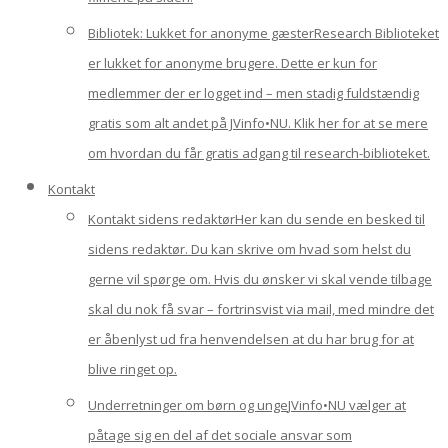
Bibliotek: Lukket for anonyme gæster
Research Biblioteket
er lukket for anonyme brugere. Dette er kun for
medlemmer der er logget ind – men stadig fuldstændig
gratis som alt andet på JVinfo•NU. Klik her for at se mere
om hvordan du får gratis adgang til research-biblioteket.
Kontakt
Kontakt sidens redaktør
Her kan du sende en besked til
sidens redaktør. Du kan skrive om hvad som helst du
gerne vil spørge om. Hvis du ønsker vi skal vende tilbage
skal du nok få svar – fortrinsvist via mail, med mindre det
er åbenlyst ud fra henvendelsen at du har brug for at
blive ringet op.
Underretninger om børn og unge
JVinfo•NU vælger at
påtage sig en del af det sociale ansvar som