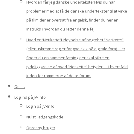
Hvordan får jeg danske undertekster
Hvis du har
problemer med at få de danske undertekster til at virke
på film der er oversat fra engelsk, finder du her en
instruks i hvordan du retter denne fejl.
Hvad er “Netikette”
Uddybelse af begrebet “Netikette”
(eller uskrevne regler for god skik på digitale fora). Her
finder du en sammenfatning der skal sikre en
tydeliggørelse af hvad “Netikette” betyder — i hvert fald
inden for rammerne af dette forum.
Om …
Log ind på JV•Info
Login på JV•Info
Nulstil adgangskode
Opret ny bruger