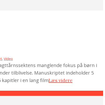
et
,
Video
m Vagttårnssektens manglende fokus på børn i
nder tilblivelse. Manuskriptet indeholder 5
 kapitler i en lang film
Læs videre