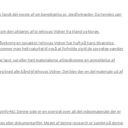
om fandt det meste af sin berettigelse pr. stedfortræder. Da hendes søn
m den afsløres af to Jehovas Vidner fra Irland og Norge.
 påvirkning en opvækst i Jehovas Vidner har haft på hans tilværelse.
mer man helt naturligt til også at forholde sig til de sproglige værdier
ar læst, set eller hørt materialerne afstedkomme en anmeldelse af
jeg brød alle bånd til Jehovas Vidner. Det blev der en del materiale ud af
Vinfo•NU. Denne side er en oversigt over alt det videomateriale der er
views eller dokumentarfilm. Meget af denne research er samlet på denne