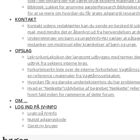
side i det omfang der har været brugt eksternt materiale i a
Bibliotek: Lukket for anonyme gæster
Research Biblioteket e
for at se mere om hvordan du får gratis adgang til research-
KONTAKT
Kontakt sidens redaktør
Her kan du sende en besked til side
mail, med mindre det er åbenlyst ud fra henvendelsen at du 
Underretninger om børn og unge
JVinfo•NU vælger at påtage
mistanker om mistrivsel eller krænkelser af børn og unge.
OPSLAG
Lek•si•kon
Leksikon der langsomt udbygges med termer der ha
udtryk fra sektens interne lingo.
Forkortelser
En liste over de interne forkortelser Vagttårn
en reference i materialer fra Vagttårnsselskabet.
Hvordan får jeg danske undertekster
Hvis du har problemer 
Hvad er “Netikette”
Uddybelse af begrebet “Netikette” (eller
hvert fald inden for rammerne af dette forum.
OM …
LOG IND PÅ JV•INFO
Login på JV•Info
Nulstil adgangskode
Opret ny bruger