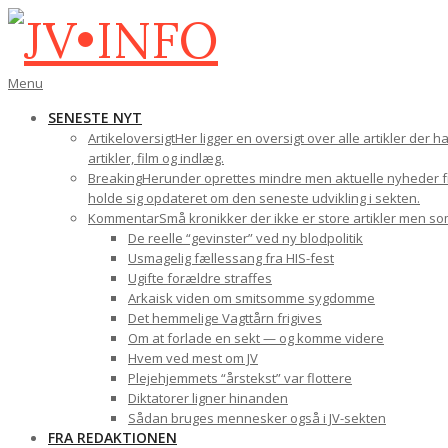
Gå
til
indhold
JV•INFO
Den
Menu
primære
SENESTE NYT
navigations-
Artikeloversigt
Her ligger en oversigt over alle artikler der 
menu
artikler, film og indlæg.
Breaking
Herunder oprettes mindre men aktuelle nyheder fra
holde sig opdateret om den seneste udvikling i sekten.
Kommentar
Små kronikker der ikke er store artikler men s
De reelle “gevinster” ved ny blodpolitik
Usmagelig fællessang fra HIS-fest
Ugifte forældre straffes
Arkaisk viden om smitsomme sygdomme
Det hemmelige Vagttårn frigives
Om at forlade en sekt — og komme videre
Hvem ved mest om JV
Plejehjemmets “årstekst” var flottere
Diktatorer ligner hinanden
Sådan bruges mennesker også i JV-sekten
FRA REDAKTIONEN