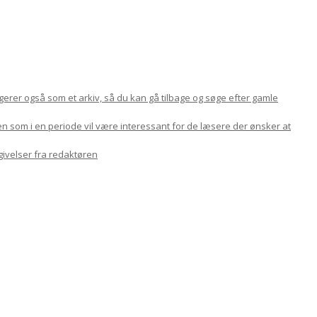
ungerer også som et arkiv, så du kan gå tilbage og søge efter gamle
en som i en periode vil være interessant for de læsere der ønsker at
givelser fra redaktøren