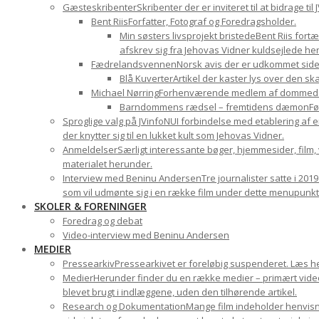
Gæsteskribenter
Skribenter der er inviteret til at bidrage t
Bent Riis
Forfatter, Fotograf og Foredragsholder.
Min søsters livsprojekt bristede
Bent Riis fort
afskrev sig fra Jehovas Vidner kuldsejlede hen
Fædrelandsvennen
Norsk avis der er udkommet sid
Blå Kuverter
Artikel der kaster lys over den 
Michael Nørring
Forhenværende medlem af dommedags
Barndommens rædsel – fremtidens dæmon
Fø
Sproglige valg på JVinfoNU
I forbindelse med etablering af e
der knytter sig til en lukket kult som Jehovas Vidner.
Anmeldelser
Særligt interessante bøger, hjemmesider, film
materialet herunder.
Interview med Beninu Andersen
Tre journalister satte i 201
som vil udmønte sig i en række film under dette menupunkt
SKOLER & FORENINGER
Foredrag og debat
Video-interview med Beninu Andersen
MEDIER
Pressearkiv
Pressearkivet er foreløbig suspenderet. Læs h
Medier
Herunder finder du en række medier – primært videom
blevet brugt i indlæggene, uden den tilhørende artikel.
Research og Dokumentation
Mange film indeholder henvisni