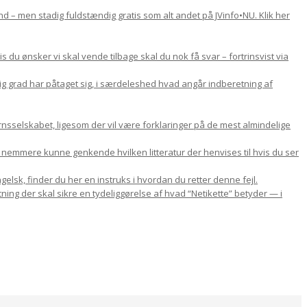
d – men stadig fuldstændig gratis som alt andet på JVinfo•NU. Klik her
du ønsker vi skal vende tilbage skal du nok få svar – fortrinsvist via
lig grad har påtaget sig, i særdeleshed hvad angår indberetning af
nsselskabet, ligesom der vil være forklaringer på de mest almindelige
u nemmere kunne genkende hvilken litteratur der henvises til hvis du ser
gelsk, finder du her en instruks i hvordan du retter denne fejl.
ning der skal sikre en tydeliggørelse af hvad “Netikette” betyder — i