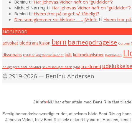
Beninu
til
Har Jehovas Vidner haft en “guldalder”?
Michael Nørring
til
Har Jehovas Vidner haft en “guldalder”?
Beninu
til
Hvem tror på noget så tåbeligt?
Den som glemmer sin historie … – JV•Info
til
Hvem tror på 
NØGLEORD
børn
børneopdragelse
advokat
blodtransfusion
Corona
Ll
dissonans
kult
kultmekanismer
kritik af Vagttårnsselskabet
kvaksalveri
udelukkels
trosfrihed
er vigtigere end individet
sexmisbrug af børn
synd
© 2919-2026 — Beninu Andersen
JVinfo
•
NU
har efter aftale med
Bent Riis
fået tillad
Særlig bemærkelsesværdigt er det, at selvom både Bent Riis og hans 
Jehovas Vidne, blev Bent Riis selv et kært bysbarn i Horsens, kendt i