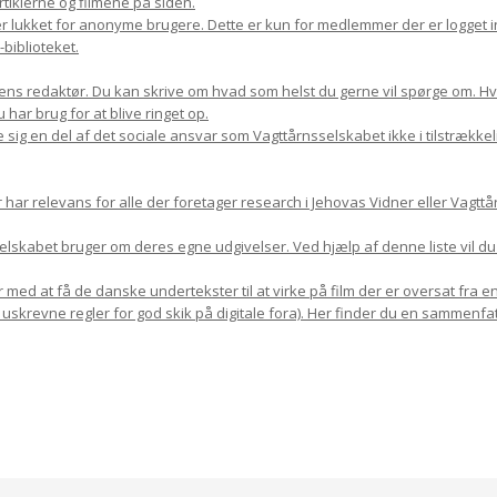
rtiklerne og filmene på siden.
r lukket for anonyme brugere. Dette er kun for medlemmer der er logget in
biblioteket.
ns redaktør. Du kan skrive om hvad som helst du gerne vil spørge om. Hvis 
har brug for at blive ringet op.
 sig en del af det sociale ansvar som Vagttårnsselskabet ikke i tilstrække
r relevans for alle der foretager research i Jehovas Vidner eller Vagttår
sselskabet bruger om deres egne udgivelser. Ved hjælp af denne liste vil d
med at få de danske undertekster til at virke på film der er oversat fra en
 uskrevne regler for god skik på digitale fora). Her finder du en sammenfat