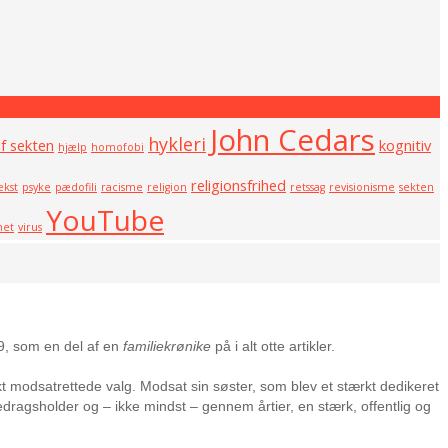
John Cedars
hykleri
af sekten
kognitiv
hjælp
homofobi
religionsfrihed
kst
psyke
pædofili
racisme
religion
retssag
revisionisme
sekten
YouTube
net
virus
9, som en del af en
familiekrønike
på i alt otte artikler.
 modsatrettede valg. Modsat sin søster, som blev et stærkt dedikeret
redragsholder og – ikke mindst – gennem årtier, en stærk, offentlig og