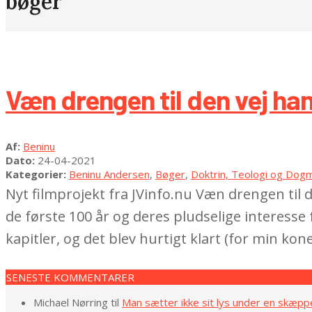
bøger
Væn drengen til den vej han
2021-
Af:
Beninu
04-
Dato:
24-04-2021
24
Kategorier:
Beninu Andersen
,
Bøger
,
Doktrin, Teologi og Dog
Nyt filmprojekt fra JVinfo.nu Væn drengen til
de første 100 år og deres pludselige interesse 
kapitler, og det blev hurtigt klart (for min kone)
SENESTE KOMMENTARER
Michael Nørring
til
Man sætter ikke sit lys under en skæpp