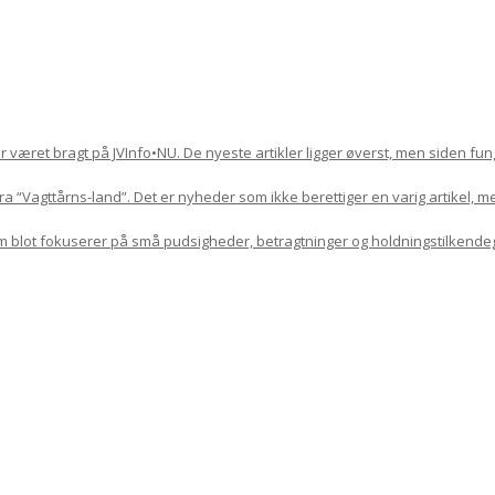
har været bragt på JVInfo•NU. De nyeste artikler ligger øverst, men siden f
 “Vagttårns-land”. Det er nyheder som ikke berettiger en varig artikel, m
om blot fokuserer på små pudsigheder, betragtninger og holdningstilkende