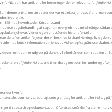
il JVinfo•NU, som har artikler eller beretninger der er relevante for JVinfo•NU
æller i denne artikel om sin søster der var et trofast Jehovas Vidne, men s
des livsprojekt.
en 1875 med hovedsæde i Kristianssand
skandaløse sagsbehandling af sager om overgreb mod mindreårige, sådan so
kulten Jehovas Vidner og en enestående historiefortæller.
rste del af en artikel-føljeton der vil beskrive Michael Nørrings liv og den
n side med kritisk information om Jehovas Vidner og Vagttårnsselskabet, kom
, videoer, m.m. som er udgivet på dansk, vil efterhånden som redaktøren h
9 redaktøren af JVinfo•NU stævne til en dialog om tiden før, under og efter 
.
erunder hvorfor.
ateriale, som har været brugt som grundlag for artikler eller indlæg på J
nger til research og dokumentation. Ofte vises små klip fra større inter