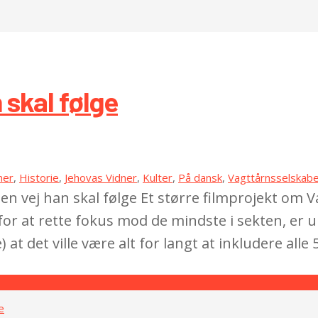
 skal følge
mer
,
Historie
,
Jehovas Vidner
,
Kulter
,
På dansk
,
Vagttårnsselskab
 den vej han skal følge Et større filmprojekt o
for at rette fokus mod de mindste i sekten, er u
 at det ville være alt for langt at inkludere alle 5
e