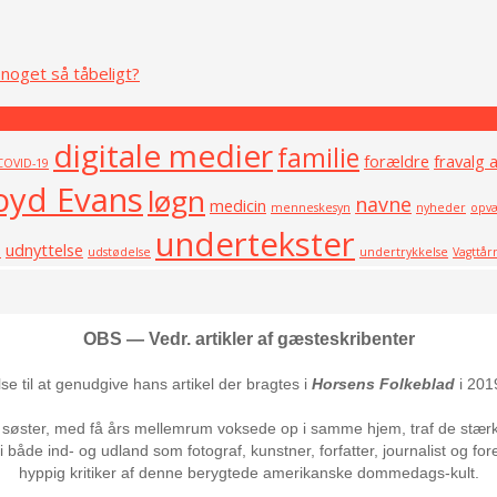
noget så tåbeligt?
digitale medier
familie
forældre
fravalg 
COVID-19
oyd Evans
løgn
navne
medicin
menneskesyn
nyheder
opvæ
undertekster
e
udnyttelse
udstødelse
undertrykkelse
Vagttår
OBS — Vedr. artikler af gæsteskribenter
else til at genudgive hans artikel der bragtes i
Horsens Folkeblad
i 201
søster, med få års mellemrum voksede op i samme hjem, traf de stærkt
 både ind- og udland som fotograf, kunstner, forfatter, journalist og fo
hyppig kritiker af denne berygtede amerikanske dommedags-kult.