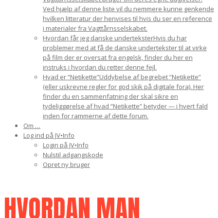
Ved hjælp af denne liste vil du nemmere kunne genkende
hvilken litteratur der henvises til hvis du ser en reference
i materialer fra Vagttårnsselskabet.
Hvordan får jeg danske undertekster
Hvis du har
problemer med at få de danske undertekster til at virke
på film der er oversat fra engelsk, finder du her en
instruks i hvordan du retter denne fejl.
Hvad er “Netikette”
Uddybelse af begrebet “Netikette”
(eller uskrevne regler for god skik på digitale fora). Her
finder du en sammenfatning der skal sikre en
tydeliggørelse af hvad “Netikette” betyder — i hvert fald
inden for rammerne af dette forum.
Om …
Log ind på JV•Info
Login på JV•Info
Nulstil adgangskode
Opret ny bruger
HVORDAN MAN