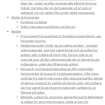
tiden før, under og efter jeg brød alle bånd til Jehovas
Vidner. Det blev der en del materiale ud af som vil
udmønte sig i en række film under dette menupunkt.
Skoler & Foreninger
Foredrag og debat
Video-interview med Beninu Andersen
Medier
Pressearkiv
Pressearkivet er foreløbig suspenderet. Læs
herunder hvorfor.
Medier
Herunder finder du en række medier – primært
videomateriale, som har været brugt som grundlag for
artikler eller indlæg på JVinfo•NU. Denne side er en
oversigt over alt det videomateriale der er blevet brugt i
indlæggene, uden den tilhørende artikel.
Research og Dokumentation
Mange film indeholder
henvisninger til research og dokumentation. Ofte vises
små klip fra større interviews eller dokumentarfilm. Meget
af denne research er samlet på denne side i det omfang
der har været brugt eksternt materiale i artiklerne og
filmene på siden.
Bibliotek: Lukket for anonyme gæster
Research Biblioteket
er lukket for anonyme brugere. Dette er kun for