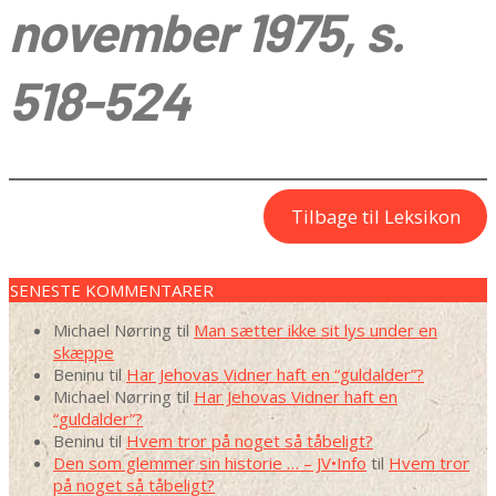
november 1975, s.
518-524
Tilbage til Leksikon
2022-
SENESTE KOMMENTARER
06-
27
Michael Nørring
til
Man sætter ikke sit lys under en
skæppe
Beninu
til
Har Jehovas Vidner haft en “guldalder”?
Michael Nørring
til
Har Jehovas Vidner haft en
“guldalder”?
Beninu
til
Hvem tror på noget så tåbeligt?
Den som glemmer sin historie … – JV•Info
til
Hvem tror
på noget så tåbeligt?