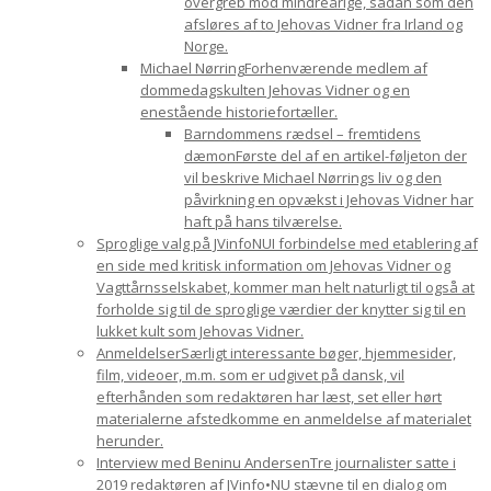
overgreb mod mindreårige, sådan som den
afsløres af to Jehovas Vidner fra Irland og
Norge.
Michael Nørring
Forhenværende medlem af
dommedagskulten Jehovas Vidner og en
enestående historiefortæller.
Barndommens rædsel – fremtidens
dæmon
Første del af en artikel-føljeton der
vil beskrive Michael Nørrings liv og den
påvirkning en opvækst i Jehovas Vidner har
haft på hans tilværelse.
Sproglige valg på JVinfoNU
I forbindelse med etablering af
en side med kritisk information om Jehovas Vidner og
Vagttårnsselskabet, kommer man helt naturligt til også at
forholde sig til de sproglige værdier der knytter sig til en
lukket kult som Jehovas Vidner.
Anmeldelser
Særligt interessante bøger, hjemmesider,
film, videoer, m.m. som er udgivet på dansk, vil
efterhånden som redaktøren har læst, set eller hørt
materialerne afstedkomme en anmeldelse af materialet
herunder.
Interview med Beninu Andersen
Tre journalister satte i
2019 redaktøren af JVinfo•NU stævne til en dialog om