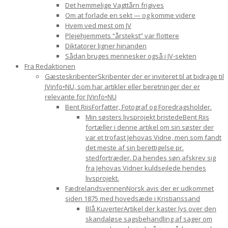
Det hemmelige Vagttårn frigives
Om at forlade en sekt — og komme videre
Hvem ved mest om JV
Plejehjemmets “årstekst” var flottere
Diktatorer ligner hinanden
Sådan bruges mennesker også i JV-sekten
Fra Redaktionen
Gæsteskribenter
Skribenter der er inviteret til at bidrage til
JVinfo•NU, som har artikler eller beretninger der er
relevante for JVinfo•NU
Bent Riis
Forfatter, Fotograf og Foredragsholder.
Min søsters livsprojekt bristede
Bent Riis
fortæller i denne artikel om sin søster der
var et trofast Jehovas Vidne, men som fandt
det meste af sin berettigelse pr.
stedfortræder. Da hendes søn afskrev sig
fra Jehovas Vidner kuldsejlede hendes
livsprojekt.
Fædrelandsvennen
Norsk avis der er udkommet
siden 1875 med hovedsæde i Kristianssand
Blå Kuverter
Artikel der kaster lys over den
skandaløse sagsbehandling af sager om