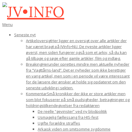
Gå
til
indhold
JV•INFO
Den
Menu
primære
Seneste nyt
navigations-
Artikeloversigt
Her ligger en oversigt over alle artikler der
menu
har været bragt på JVInfo•NU. De nyeste artikler ligger
øverst, men siden fungerer også som et arkiv, så du kan
gå tilbage og søge efter gamle artikler, film og indlæg.
Breaking
Herunder oprettes mindre men aktuelle nyheder
fra “Vagttårns-land”. Det er nyheder som ikke berettiger
en varig artikel, men som i en periode vil være interessant
for de læsere der ønsker at holde sig opdateret om den
seneste udvikling i sekten.
Kommentar
Små kronikker der ikke er store artikler men
som blot fokuserer på små pudsigheder, betragtninger og
holdningstilkendegivelser fra redaktøren
De reelle “gevinster” ved ny blodpolitik
Usmagelig fællessang fra HIS-fest
Ugifte forældre straffes
Arkaisk viden om smitsomme sygdomme