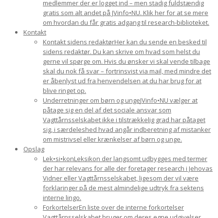
medlemmer der er logget ind – men stadig fuldstændig
gratis som alt andet på JVinfo•NU. Klik her for at se mere
om hvordan du får gratis adgang til research-biblioteket.
Kontakt
Kontakt sidens redaktør
Her kan du sende en besked til
sidens redaktør. Du kan skrive om hvad som helst du
gerne vil spørge om. Hvis du ønsker vi skal vende tilbage
skal du nok få svar – fortrinsvist via mail, med mindre det
er åbenlyst ud fra henvendelsen at du har brug for at
blive ringet op.
Underretninger om børn og unge
JVinfo•NU vælger at
påtage sig en del af det sociale ansvar som
Vagttårnsselskabet ikke i tilstrækkelig grad har påtaget
sig, i særdeleshed hvad angår indberetning af mistanker
om mistrivsel eller krænkelser af børn og unge.
Opslag
Lek•si•kon
Leksikon der langsomt udbygges med termer
der har relevans for alle der foretager research i Jehovas
Vidner eller Vagttårnsselskabet, ligesom der vil være
forklaringer på de mest almindelige udtryk fra sektens
interne lingo.
Forkortelser
En liste over de interne forkortelser
Vagttårnsselskabet bruger om deres egne udgivelser.