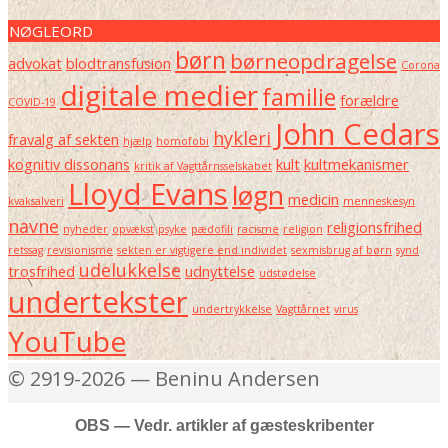
NØGLEORD
børn
børneopdragelse
advokat
blodtransfusion
Corona
digitale medier
familie
forældre
COVID-19
John Cedars
hykleri
fravalg af sekten
hjælp
homofobi
kognitiv dissonans
kult
kultmekanismer
kritik af Vagttårnsselskabet
Lloyd Evans
løgn
medicin
kvaksalveri
menneskesyn
navne
religionsfrihed
nyheder
opvækst
psyke
pædofili
racisme
religion
retssag
revisionisme
sekten er vigtigere end individet
sexmisbrug af børn
synd
udelukkelse
trosfrihed
udnyttelse
udstødelse
undertekster
undertrykkelse
Vagttårnet
virus
YouTube
© 2919-2026 — Beninu Andersen
OBS — Vedr. artikler af gæsteskribenter