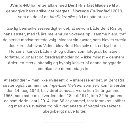
JVinfo
•
NU
har efter aftale med
Bent Riis
fået tilladelse til at
genudgive hans artikel der bragtes i
Horsens Folkeblad
i 2019,
som en del af en
familiekrønike
på i alt otte artikler.
Særlig bemærkelsesværdigt er det, at selvom både Bent Riis og
hans søster, med få års mellemrum voksede op i samme hjem, traf
de stærkt modsatrettede valg. Modsat sin søster, som blev et stærkt
dedikeret Jehovas Vidne, blev Bent Riis selv et kært bysbarn i
Horsens, kendt i både ind- og udland som fotograf, kunstner,
forfatter, journalist og foredragsholder og – ikke mindst – gennem
årtier, en stærk, offentlig og hyppig kritiker af denne berygtede
amerikanske dommedags-kult.
Af sekundær – men ikke uvæsentlig – interesse er det, at Bent Riis’
søster også var min mor,
Inge-Lise Nielsen
, som selv kom til verden
den 14. aug 1948, blev døbt Jehovas Vidne kun 15 år gammel i
1963, som satte mig i verden, den 18. juli 1971, kun 22 år gammel,
og som døde i april 2014, kun 66 år gammel, fast forankret i håbet
og med en usvækket tro på hvert eneste af Vagttårns-sektens
ubegribeligt naive løfter.
───────────────