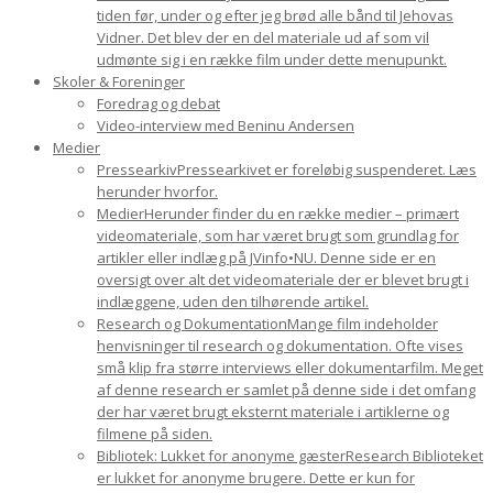
tiden før, under og efter jeg brød alle bånd til Jehovas
Vidner. Det blev der en del materiale ud af som vil
udmønte sig i en række film under dette menupunkt.
Skoler & Foreninger
Foredrag og debat
Video-interview med Beninu Andersen
Medier
Pressearkiv
Pressearkivet er foreløbig suspenderet. Læs
herunder hvorfor.
Medier
Herunder finder du en række medier – primært
videomateriale, som har været brugt som grundlag for
artikler eller indlæg på JVinfo•NU. Denne side er en
oversigt over alt det videomateriale der er blevet brugt i
indlæggene, uden den tilhørende artikel.
Research og Dokumentation
Mange film indeholder
henvisninger til research og dokumentation. Ofte vises
små klip fra større interviews eller dokumentarfilm. Meget
af denne research er samlet på denne side i det omfang
der har været brugt eksternt materiale i artiklerne og
filmene på siden.
Bibliotek: Lukket for anonyme gæster
Research Biblioteket
er lukket for anonyme brugere. Dette er kun for