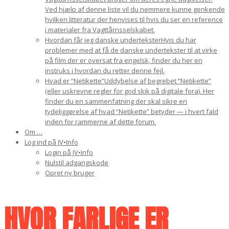
Ved hjælp af denne liste vil du nemmere kunne genkende
hvilken litteratur der henvises til hvis du ser en reference
i materialer fra Vagttårnsselskabet.
Hvordan får jeg danske undertekster
Hvis du har
problemer med at få de danske undertekster til at virke
på film der er oversat fra engelsk, finder du her en
instruks i hvordan du retter denne fejl.
Hvad er “Netikette”
Uddybelse af begrebet “Netikette”
(eller uskrevne regler for god skik på digitale fora). Her
finder du en sammenfatning der skal sikre en
tydeliggørelse af hvad “Netikette” betyder — i hvert fald
inden for rammerne af dette forum.
Om …
Log ind på JV•Info
Login på JV•Info
Nulstil adgangskode
Opret ny bruger
HVOR FARLIGE ER