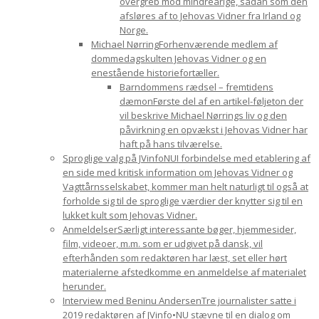
overgreb mod mindreårige, sådan som den
afsløres af to Jehovas Vidner fra Irland og
Norge.
Michael Nørring
Forhenværende medlem af
dommedagskulten Jehovas Vidner og en
enestående historiefortæller.
Barndommens rædsel – fremtidens
dæmon
Første del af en artikel-føljeton der
vil beskrive Michael Nørrings liv og den
påvirkning en opvækst i Jehovas Vidner har
haft på hans tilværelse.
Sproglige valg på JVinfoNU
I forbindelse med etablering af
en side med kritisk information om Jehovas Vidner og
Vagttårnsselskabet, kommer man helt naturligt til også at
forholde sig til de sproglige værdier der knytter sig til en
lukket kult som Jehovas Vidner.
Anmeldelser
Særligt interessante bøger, hjemmesider,
film, videoer, m.m. som er udgivet på dansk, vil
efterhånden som redaktøren har læst, set eller hørt
materialerne afstedkomme en anmeldelse af materialet
herunder.
Interview med Beninu Andersen
Tre journalister satte i
2019 redaktøren af JVinfo•NU stævne til en dialog om