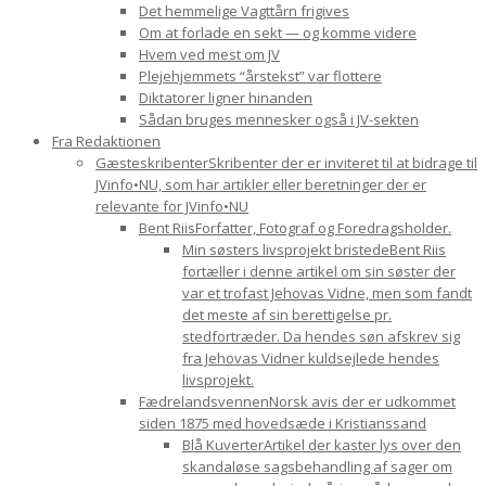
Det hemmelige Vagttårn frigives
Om at forlade en sekt — og komme videre
Hvem ved mest om JV
Plejehjemmets “årstekst” var flottere
Diktatorer ligner hinanden
Sådan bruges mennesker også i JV-sekten
Fra Redaktionen
Gæsteskribenter
Skribenter der er inviteret til at bidrage til
JVinfo•NU, som har artikler eller beretninger der er
relevante for JVinfo•NU
Bent Riis
Forfatter, Fotograf og Foredragsholder.
Min søsters livsprojekt bristede
Bent Riis
fortæller i denne artikel om sin søster der
var et trofast Jehovas Vidne, men som fandt
det meste af sin berettigelse pr.
stedfortræder. Da hendes søn afskrev sig
fra Jehovas Vidner kuldsejlede hendes
livsprojekt.
Fædrelandsvennen
Norsk avis der er udkommet
siden 1875 med hovedsæde i Kristianssand
Blå Kuverter
Artikel der kaster lys over den
skandaløse sagsbehandling af sager om