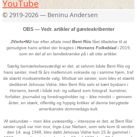
YouTube
© 2919-2026 — Beninu Andersen
OBS — Vedr. artikler af gæsteskribenter
JVinfo
•
NU
har efter aftale med
Bent Riis
fået tilladelse til at
genudgive hans artikel der bragtes i
Horsens Folkeblad
i 2019,
som en del af en
familiekrønike
på i alt otte artikler.
Særlig bemærkelsesværdigt er det, at selvom både Bent Riis og
hans søster, med få års mellemrum voksede op i samme hjem, traf
de stærkt modsatrettede valg. Modsat sin søster, som blev et stærkt
dedikeret Jehovas Vidne, blev Bent Riis selv et kært bysbarn i
Horsens, kendt i både ind- og udland som fotograf, kunstner,
forfatter, journalist og foredragsholder og – ikke mindst – gennem
årtier, en stærk, offentlig og hyppig kritiker af denne berygtede
amerikanske dommedags-kult.
Af sekundær – men ikke uvæsentlig – interesse er det, at Bent Riis’
søster også var min mor,
Inge-Lise Nielsen
, som selv kom til verden
den 14. aug 1948, blev døbt Jehovas Vidne kun 15 år gammel i