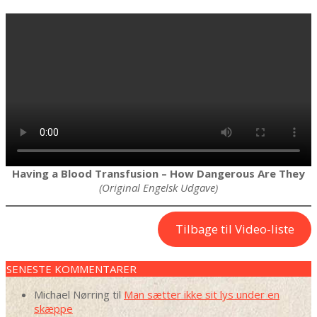
Having a Blood Transfusion – How Dangerous Are They
(Original Engelsk Udgave)
Tilbage til Video-liste
2022-
02-
SENESTE KOMMENTARER
11
Michael Nørring
til
Man sætter ikke sit lys under en
skæppe