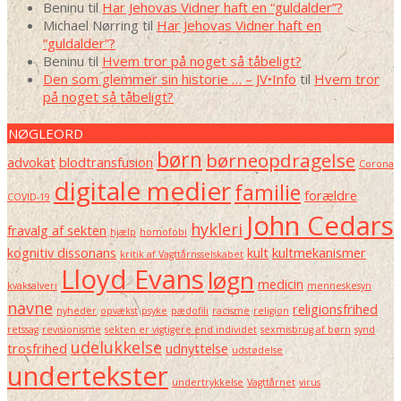
Beninu
til
Har Jehovas Vidner haft en “guldalder”?
Michael Nørring
til
Har Jehovas Vidner haft en
“guldalder”?
Beninu
til
Hvem tror på noget så tåbeligt?
Den som glemmer sin historie … – JV•Info
til
Hvem tror
på noget så tåbeligt?
NØGLEORD
børn
børneopdragelse
advokat
blodtransfusion
Corona
digitale medier
familie
forældre
COVID-19
John Cedars
hykleri
fravalg af sekten
hjælp
homofobi
kognitiv dissonans
kult
kultmekanismer
kritik af Vagttårnsselskabet
Lloyd Evans
løgn
medicin
kvaksalveri
menneskesyn
navne
religionsfrihed
nyheder
opvækst
psyke
pædofili
racisme
religion
retssag
revisionisme
sekten er vigtigere end individet
sexmisbrug af børn
synd
udelukkelse
trosfrihed
udnyttelse
udstødelse
undertekster
undertrykkelse
Vagttårnet
virus