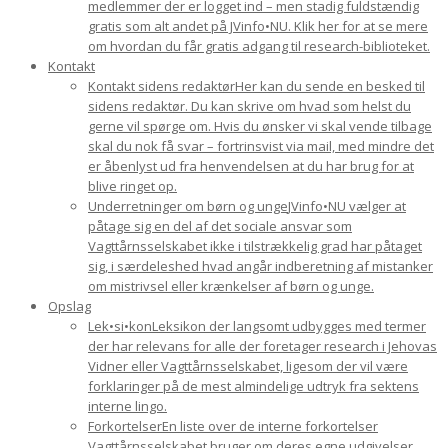
medlemmer der er logget ind – men stadig fuldstændig
gratis som alt andet på JVinfo•NU. Klik her for at se mere
om hvordan du får gratis adgang til research-biblioteket.
Kontakt
Kontakt sidens redaktør
Her kan du sende en besked til
sidens redaktør. Du kan skrive om hvad som helst du
gerne vil spørge om. Hvis du ønsker vi skal vende tilbage
skal du nok få svar – fortrinsvist via mail, med mindre det
er åbenlyst ud fra henvendelsen at du har brug for at
blive ringet op.
Underretninger om børn og unge
JVinfo•NU vælger at
påtage sig en del af det sociale ansvar som
Vagttårnsselskabet ikke i tilstrækkelig grad har påtaget
sig, i særdeleshed hvad angår indberetning af mistanker
om mistrivsel eller krænkelser af børn og unge.
Opslag
Lek•si•kon
Leksikon der langsomt udbygges med termer
der har relevans for alle der foretager research i Jehovas
Vidner eller Vagttårnsselskabet, ligesom der vil være
forklaringer på de mest almindelige udtryk fra sektens
interne lingo.
Forkortelser
En liste over de interne forkortelser
Vagttårnsselskabet bruger om deres egne udgivelser.