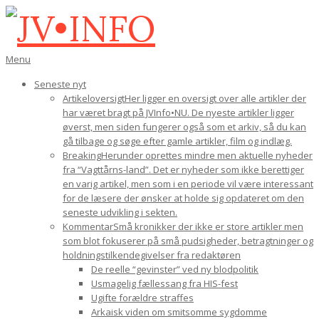
Gå
til
indhold
JV•INFO
Den
Menu
primære
Seneste nyt
navigations-
Artikeloversigt
Her ligger en oversigt over alle artikler der
menu
har været bragt på JVInfo•NU. De nyeste artikler ligger
øverst, men siden fungerer også som et arkiv, så du kan
gå tilbage og søge efter gamle artikler, film og indlæg.
Breaking
Herunder oprettes mindre men aktuelle nyheder
fra “Vagttårns-land”. Det er nyheder som ikke berettiger
en varig artikel, men som i en periode vil være interessant
for de læsere der ønsker at holde sig opdateret om den
seneste udvikling i sekten.
Kommentar
Små kronikker der ikke er store artikler men
som blot fokuserer på små pudsigheder, betragtninger og
holdningstilkendegivelser fra redaktøren
De reelle “gevinster” ved ny blodpolitik
Usmagelig fællessang fra HIS-fest
Ugifte forældre straffes
Arkaisk viden om smitsomme sygdomme