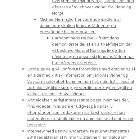
overgreb mod mindreårige, sådan som den
afsløres af to Jehovas Vidner fra Irland og
Norge.
Michael Nørring
Forhenværende medlem af
dommedagskulten Jehovas Vidner og en
enestående historiefortæller.
Barndommens rædsel – fremtidens
dæmon
Første del af en artikel-føljeton der
vil beskrive Michael Nørrings liv og den
påvirkning en opvækst i Jehovas Vidner har
haft på hans tilværelse.
Sproglige valg på JVinfoNU
I forbindelse med etablering af
en side med kritisk information om Jehovas Vidner og
Vagttårnsselskabet, kommer man helt naturligt til også at
forholde sig til de sproglige værdier der knytter sig til en
lukket kult som Jehovas Vidner.
Anmeldelser
Særligt interessante bøger, hjemmesider,
film, videoer, m.m. som er udgivet på dansk, vil
efterhånden som redaktøren har læst, set eller hørt
materialerne afstedkomme en anmeldelse af materialet
herunder.
Interview med Beninu Andersen
Tre journalister satte i
2019 redaktøren af JVinfo•NU stævne til en dialog om