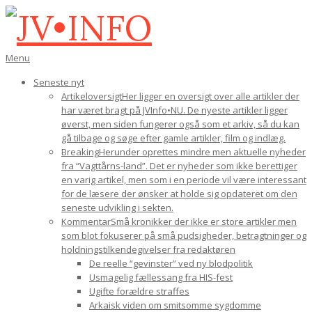
Gå
til
indhold
JV•INFO
Den
Menu
primære
Seneste nyt
navigations-
Artikeloversigt
Her ligger en oversigt over alle artikler der
menu
har været bragt på JVInfo•NU. De nyeste artikler ligger
øverst, men siden fungerer også som et arkiv, så du kan
gå tilbage og søge efter gamle artikler, film og indlæg.
Breaking
Herunder oprettes mindre men aktuelle nyheder
fra “Vagttårns-land”. Det er nyheder som ikke berettiger
en varig artikel, men som i en periode vil være interessant
for de læsere der ønsker at holde sig opdateret om den
seneste udvikling i sekten.
Kommentar
Små kronikker der ikke er store artikler men
som blot fokuserer på små pudsigheder, betragtninger og
holdningstilkendegivelser fra redaktøren
De reelle “gevinster” ved ny blodpolitik
Usmagelig fællessang fra HIS-fest
Ugifte forældre straffes
Arkaisk viden om smitsomme sygdomme