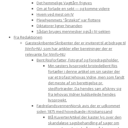
Det hemmelige Vagttårn frigives
Om at forlade en sekt — og komme videre
Hvem ved mest om JV
Plejehjemmets “årstekst” var flottere
Diktatorer ligner hinanden
Sådan bruges mennesker også i JV-sekten
Fra Redaktionen
Gæsteskribenter
Skribenter der er inviteret til at bidrage til
JVinfo•NU, som har artikler eller beretninger der er
relevante for JVinfo•NU
Bent Riis
Forfatter, Fotograf og Foredragsholder.
Min søsters livsprojekt bristede
Bent Riis
fortæller i denne artikel om sin søster der
var et trofast Jehovas Vidne, men som fandt
det meste af sin berettigelse pr.
stedfortræder. Da hendes søn afskrev sig
fra Jehovas Vidner kuldsejlede hendes
livsprojekt.
Fædrelandsvennen
Norsk avis der er udkommet
siden 1875 med hovedsæde i Kristianssand
Blå Kuverter
Artikel der kaster lys over den
skandaløse sagsbehandling af sager om