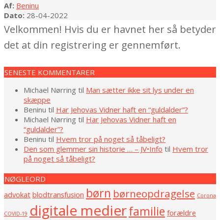
Af:
Beninu
Dato:
28-04-2022
Velkommen! Hvis du er havnet her så betyder
det at din registrering er gennemført.
2022-
SENESTE KOMMENTARER
04-
28
Michael Nørring
til
Man sætter ikke sit lys under en
skæppe
Beninu
til
Har Jehovas Vidner haft en “guldalder”?
Michael Nørring
til
Har Jehovas Vidner haft en
“guldalder”?
Beninu
til
Hvem tror på noget så tåbeligt?
Den som glemmer sin historie … – JV•Info
til
Hvem tror
på noget så tåbeligt?
NØGLEORD
børn
børneopdragelse
advokat
blodtransfusion
Corona
digitale medier
familie
forældre
COVID-19