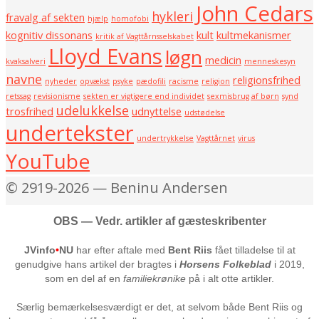
John Cedars
hykleri
fravalg af sekten
hjælp
homofobi
kognitiv dissonans
kult
kultmekanismer
kritik af Vagttårnsselskabet
Lloyd Evans
løgn
medicin
kvaksalveri
menneskesyn
navne
religionsfrihed
nyheder
opvækst
psyke
pædofili
racisme
religion
retssag
revisionisme
sekten er vigtigere end individet
sexmisbrug af børn
synd
udelukkelse
trosfrihed
udnyttelse
udstødelse
undertekster
undertrykkelse
Vagttårnet
virus
YouTube
© 2919-2026 — Beninu Andersen
OBS — Vedr. artikler af gæsteskribenter
JVinfo
•
NU
har efter aftale med
Bent Riis
fået tilladelse til at
genudgive hans artikel der bragtes i
Horsens Folkeblad
i 2019,
som en del af en
familiekrønike
på i alt otte artikler.
Særlig bemærkelsesværdigt er det, at selvom både Bent Riis og