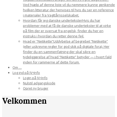
Ved hjælp af denne liste vil du nemmere kunne genkende
hvilken litteratur der henvises til hvis du ser en reference
i materialer fra Vagttårnsselskabet.
Hvordan får jeg danske undertekster
Hvis du har
problemer med at få de danske undertekster til at virke
på film der er oversat fra engelsk, finder du her en
instruks i hvordan du retter denne fejl.
Hvad er “Netikette”
Uddybelse af begrebet “Netikette”
(eller uskrevne regler for god skik på digitale fora). Her
finder du en sammenfatning der skal sikre en
tydeliggørelse af hvad “Netikette” betyder — i hvert fald
inden for rammerne af dette forum.
Om …
Log ind på JV•Info
Login på JV•Info
Nulstil adgangskode
Opret ny bruger
Velkommen