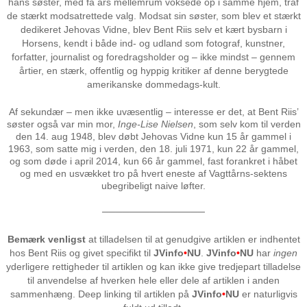
hans søster, med få års mellemrum voksede op i samme hjem, traf
de stærkt modsatrettede valg. Modsat sin søster, som blev et stærkt
dedikeret Jehovas Vidne, blev Bent Riis selv et kært bysbarn i
Horsens, kendt i både ind- og udland som fotograf, kunstner,
forfatter, journalist og foredragsholder og – ikke mindst – gennem
årtier, en stærk, offentlig og hyppig kritiker af denne berygtede
amerikanske dommedags-kult.
Af sekundær – men ikke uvæsentlig – interesse er det, at Bent Riis’
søster også var min mor,
Inge-Lise Nielsen
, som selv kom til verden
den 14. aug 1948, blev døbt Jehovas Vidne kun 15 år gammel i
1963, som satte mig i verden, den 18. juli 1971, kun 22 år gammel,
og som døde i april 2014, kun 66 år gammel, fast forankret i håbet
og med en usvækket tro på hvert eneste af Vagttårns-sektens
ubegribeligt naive løfter.
───────────────
Bemærk venligst
at tilladelsen til at genudgive artiklen er indhentet
hos Bent Riis og givet specifikt til
JVinfo
•
NU
.
JVinfo
•
NU
har
ingen
yderligere rettigheder til artiklen og kan ikke give tredjepart tilladelse
til anvendelse af hverken hele eller dele af artiklen i anden
sammenhæng. Deep linking til artiklen på
JVinfo
•
NU
er naturligvis