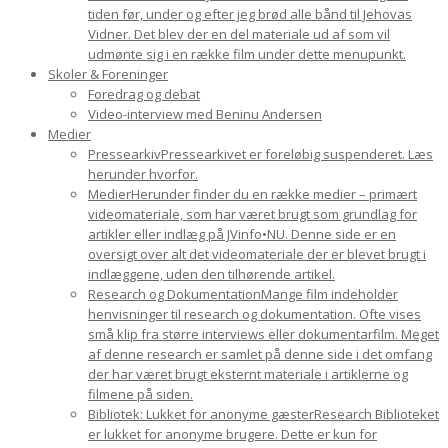
tiden før, under og efter jeg brød alle bånd til Jehovas
Vidner. Det blev der en del materiale ud af som vil
udmønte sig i en række film under dette menupunkt.
Skoler & Foreninger
Foredrag og debat
Video-interview med Beninu Andersen
Medier
Pressearkiv
Pressearkivet er foreløbig suspenderet. Læs
herunder hvorfor.
Medier
Herunder finder du en række medier – primært
videomateriale, som har været brugt som grundlag for
artikler eller indlæg på JVinfo•NU. Denne side er en
oversigt over alt det videomateriale der er blevet brugt i
indlæggene, uden den tilhørende artikel.
Research og Dokumentation
Mange film indeholder
henvisninger til research og dokumentation. Ofte vises
små klip fra større interviews eller dokumentarfilm. Meget
af denne research er samlet på denne side i det omfang
der har været brugt eksternt materiale i artiklerne og
filmene på siden.
Bibliotek: Lukket for anonyme gæster
Research Biblioteket
er lukket for anonyme brugere. Dette er kun for