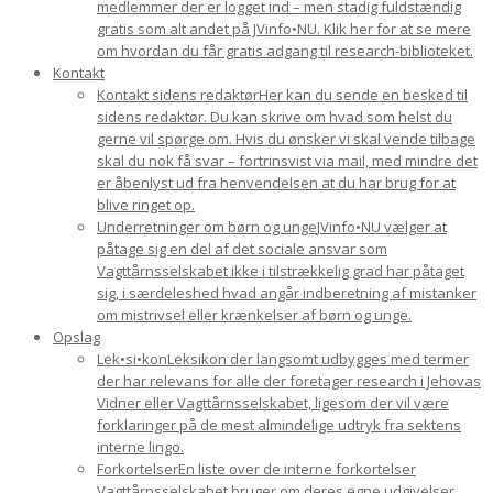
medlemmer der er logget ind – men stadig fuldstændig
gratis som alt andet på JVinfo•NU. Klik her for at se mere
om hvordan du får gratis adgang til research-biblioteket.
Kontakt
Kontakt sidens redaktør
Her kan du sende en besked til
sidens redaktør. Du kan skrive om hvad som helst du
gerne vil spørge om. Hvis du ønsker vi skal vende tilbage
skal du nok få svar – fortrinsvist via mail, med mindre det
er åbenlyst ud fra henvendelsen at du har brug for at
blive ringet op.
Underretninger om børn og unge
JVinfo•NU vælger at
påtage sig en del af det sociale ansvar som
Vagttårnsselskabet ikke i tilstrækkelig grad har påtaget
sig, i særdeleshed hvad angår indberetning af mistanker
om mistrivsel eller krænkelser af børn og unge.
Opslag
Lek•si•kon
Leksikon der langsomt udbygges med termer
der har relevans for alle der foretager research i Jehovas
Vidner eller Vagttårnsselskabet, ligesom der vil være
forklaringer på de mest almindelige udtryk fra sektens
interne lingo.
Forkortelser
En liste over de interne forkortelser
Vagttårnsselskabet bruger om deres egne udgivelser.