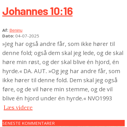
Johannes 10:16
2025-
Af:
Beninu
07-
Dato:
04-07-2025
04
»Jeg har også andre får, som ikke hører til
denne fold; også dem skal jeg lede, og de skal
høre min røst, og der skal blive én hjord, én
hyrde.« DA. AUT. »Og jeg har andre får, som
ikke hører til denne fold. Dem skal jeg også
føre, og de vil høre min stemme, og de vil
blive én hjord under én hyrde.« NVO1993
Læs videre
SENESTE KOMMENTARER