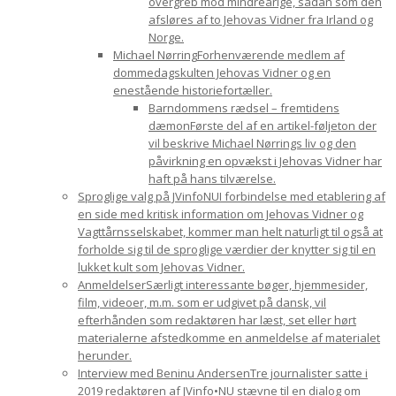
overgreb mod mindreårige, sådan som den
afsløres af to Jehovas Vidner fra Irland og
Norge.
Michael Nørring
Forhenværende medlem af
dommedagskulten Jehovas Vidner og en
enestående historiefortæller.
Barndommens rædsel – fremtidens
dæmon
Første del af en artikel-føljeton der
vil beskrive Michael Nørrings liv og den
påvirkning en opvækst i Jehovas Vidner har
haft på hans tilværelse.
Sproglige valg på JVinfoNU
I forbindelse med etablering af
en side med kritisk information om Jehovas Vidner og
Vagttårnsselskabet, kommer man helt naturligt til også at
forholde sig til de sproglige værdier der knytter sig til en
lukket kult som Jehovas Vidner.
Anmeldelser
Særligt interessante bøger, hjemmesider,
film, videoer, m.m. som er udgivet på dansk, vil
efterhånden som redaktøren har læst, set eller hørt
materialerne afstedkomme en anmeldelse af materialet
herunder.
Interview med Beninu Andersen
Tre journalister satte i
2019 redaktøren af JVinfo•NU stævne til en dialog om