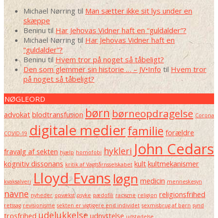
Michael Nørring
til
Man sætter ikke sit lys under en
skæppe
Beninu
til
Har Jehovas Vidner haft en “guldalder”?
Michael Nørring
til
Har Jehovas Vidner haft en
“guldalder”?
Beninu
til
Hvem tror på noget så tåbeligt?
Den som glemmer sin historie … – JV•Info
til
Hvem tror
på noget så tåbeligt?
NØGLEORD
børn
børneopdragelse
advokat
blodtransfusion
Corona
digitale medier
familie
forældre
COVID-19
John Cedars
hykleri
fravalg af sekten
hjælp
homofobi
kognitiv dissonans
kult
kultmekanismer
kritik af Vagttårnsselskabet
Lloyd Evans
løgn
medicin
kvaksalveri
menneskesyn
navne
religionsfrihed
nyheder
opvækst
psyke
pædofili
racisme
religion
retssag
revisionisme
sekten er vigtigere end individet
sexmisbrug af børn
synd
udelukkelse
trosfrihed
udnyttelse
udstødelse