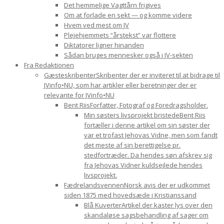
Det hemmelige Vagttårn frigives
Om at forlade en sekt — og komme videre
Hvem ved mest om JV
Plejehjemmets “årstekst” var flottere
Diktatorer ligner hinanden
Sådan bruges mennesker også i JV-sekten
Fra Redaktionen
Gæsteskribenter
Skribenter der er inviteret til at bidrage til
JVinfo•NU, som har artikler eller beretninger der er
relevante for JVinfo•NU
Bent Riis
Forfatter, Fotograf og Foredragsholder.
Min søsters livsprojekt bristede
Bent Riis
fortæller i denne artikel om sin søster der
var et trofast Jehovas Vidne, men som fandt
det meste af sin berettigelse pr.
stedfortræder. Da hendes søn afskrev sig
fra Jehovas Vidner kuldsejlede hendes
livsprojekt.
Fædrelandsvennen
Norsk avis der er udkommet
siden 1875 med hovedsæde i Kristianssand
Blå Kuverter
Artikel der kaster lys over den
skandaløse sagsbehandling af sager om