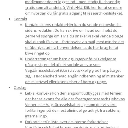
medlemmer der er logget ind – men stadig fuldstændig
gratis som alt andet på JVinfo•NU. Klik her for at se mere
om hvordan du får gratis adgang til research-biblioteket.
Kontakt
Kontakt sidens redaktør
Her kan du sende en besked til
sidens redaktør. Du kan skrive om hvad som helst du
gerne vil spørge om. Hvis du ønsker vi skal vende tilbage
skal du nok få svar – fortrinsvist via mail, med mindre det
er åbenlyst ud fra henvendelsen at du har brug for at
blive ringet op.
Underretninger om børn og unge
JVinfo•NU vælger at
påtage sig en del af det sociale ansvar som
Vagttårnsselskabet ikke i tilstrækkelig grad har påtaget
sig, i særdeleshed hvad angår indberetning af mistanker
om mistrivsel eller krænkelser af børn og unge.
Opslag
Lek•si•kon
Leksikon der langsomt udbygges med termer
der har relevans for alle der foretager research i Jehovas
Vidner eller Vagttårnsselskabet, ligesom der vil være
forklaringer på de mest almindelige udtryk fra sektens
interne lingo.
Forkortelser
En liste over de interne forkortelser
Vagttårnsselskabet bruger om deres egne udgivelser.