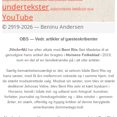
undertekster
undertrykkelse
Vagttårnet
virus
YouTube
© 2919-2026 — Beninu Andersen
OBS — Vedr. artikler af gæsteskribenter
JVinfo
•
NU
har efter aftale med
Bent Riis
fået tilladelse til at
genudgive hans artikel der bragtes i
Horsens Folkeblad
i 2019,
som en del af en
familiekrønike
på i alt otte artikler.
Særlig bemærkelsesværdigt er det, at selvom både Bent Riis og
hans søster, med få års mellemrum voksede op i samme hjem, traf
de stærkt modsatrettede valg. Modsat sin søster, som blev et stærkt
dedikeret Jehovas Vidne, blev Bent Riis selv et kært bysbarn i
Horsens, kendt i både ind- og udland som fotograf, kunstner,
forfatter, journalist og foredragsholder og – ikke mindst – gennem
årtier, en stærk, offentlig og hyppig kritiker af denne berygtede
amerikanske dommedags-kult.