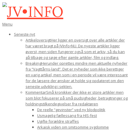
Gå
til
indhold
JV•INFO
Den
Menu
primære
Seneste nyt
navigations-
Artikeloversigt
Her ligger en oversigt over alle artikler der
menu
har været bragt på JVInfo•NU. De nyeste artikler ligger
øverst, men siden fungerer også som et arkiv, så du kan
gå tilbage og søge efter gamle artikler, film og indlæg.
Breaking
Herunder oprettes mindre men aktuelle nyheder
fra “Vagttårns-land”. Det er nyheder som ikke berettiger
en varig artikel, men som i en periode vil være interessant
for de læsere der ønsker at holde sig opdateret om den
seneste udvikling i sekten.
Kommentar
Små kronikker der ikke er store artikler men
som blot fokuserer på små pudsigheder, betragtninger og
holdningstilkendegivelser fra redaktøren
De reelle “gevinster” ved ny blodpolitik
Usmagelig fællessang fra HIS-fest
Ugifte forældre straffes
Arkaisk viden om smitsomme sygdomme