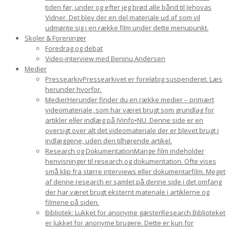
tiden før, under og efter jeg brød alle bånd til Jehovas
Vidner. Det blev der en del materiale ud af som vil
udmønte sig i en række film under dette menupunkt.
Skoler & Foreninger
Foredrag og debat
Video-interview med Beninu Andersen
Medier
Pressearkiv
Pressearkivet er foreløbig suspenderet. Læs
herunder hvorfor.
Medier
Herunder finder du en række medier – primært
videomateriale, som har været brugt som grundlag for
artikler eller indlæg på JVinfo•NU. Denne side er en
oversigt over alt det videomateriale der er blevet brugt i
indlæggene, uden den tilhørende artikel.
Research og Dokumentation
Mange film indeholder
henvisninger til research og dokumentation. Ofte vises
små klip fra større interviews eller dokumentarfilm. Meget
af denne research er samlet på denne side i det omfang
der har været brugt eksternt materiale i artiklerne og
filmene på siden.
Bibliotek: Lukket for anonyme gæster
Research Biblioteket
er lukket for anonyme brugere. Dette er kun for