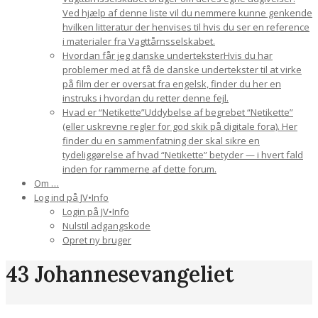
Ved hjælp af denne liste vil du nemmere kunne genkende
hvilken litteratur der henvises til hvis du ser en reference
i materialer fra Vagttårnsselskabet.
Hvordan får jeg danske undertekster
Hvis du har
problemer med at få de danske undertekster til at virke
på film der er oversat fra engelsk, finder du her en
instruks i hvordan du retter denne fejl.
Hvad er “Netikette”
Uddybelse af begrebet “Netikette”
(eller uskrevne regler for god skik på digitale fora). Her
finder du en sammenfatning der skal sikre en
tydeliggørelse af hvad “Netikette” betyder — i hvert fald
inden for rammerne af dette forum.
Om …
Log ind på JV•Info
Login på JV•Info
Nulstil adgangskode
Opret ny bruger
43 Johannesevangeliet