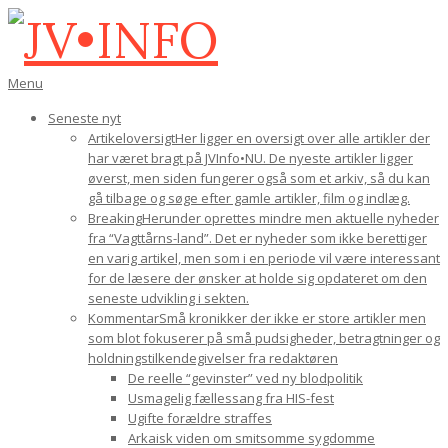
Gå
til
indhold
JV•INFO
Den
Menu
primære
Seneste nyt
navigations-
Artikeloversigt
Her ligger en oversigt over alle artikler der
menu
har været bragt på JVInfo•NU. De nyeste artikler ligger
øverst, men siden fungerer også som et arkiv, så du kan
gå tilbage og søge efter gamle artikler, film og indlæg.
Breaking
Herunder oprettes mindre men aktuelle nyheder
fra “Vagttårns-land”. Det er nyheder som ikke berettiger
en varig artikel, men som i en periode vil være interessant
for de læsere der ønsker at holde sig opdateret om den
seneste udvikling i sekten.
Kommentar
Små kronikker der ikke er store artikler men
som blot fokuserer på små pudsigheder, betragtninger og
holdningstilkendegivelser fra redaktøren
De reelle “gevinster” ved ny blodpolitik
Usmagelig fællessang fra HIS-fest
Ugifte forældre straffes
Arkaisk viden om smitsomme sygdomme