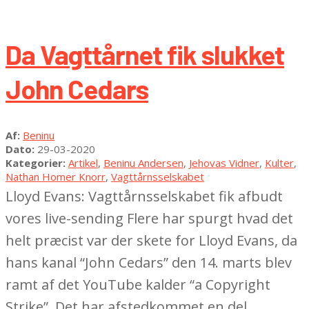
Da Vagttårnet fik slukket
John Cedars
2020-
Af:
Beninu
03-
Dato:
29-03-2020
29
Kategorier:
Artikel
,
Beninu Andersen
,
Jehovas Vidner
,
Kulter
,
Nathan Homer Knorr
,
Vagttårnsselskabet
Lloyd Evans: Vagttårnsselskabet fik afbudt
vores live-sending Flere har spurgt hvad det
helt præcist var der skete for Lloyd Evans, da
hans kanal “John Cedars” den 14. marts blev
ramt af det YouTube kalder “a Copyright
Strike”. Det har afstedkommet en del