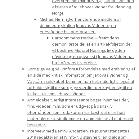
overgreb mod mindreårige, sådan som den
afsløres af to Jehovas Vidner fra Irland og
Norge.
Michael Nørring
Forhenværende medlem af
dommedagskulten Jehovas Vidner og en
enestående historiefortæller.
Barndommens rædsel – fremtidens
dæmon
Første del af en artikel-føljeton der
vil beskrive Michael Nørrings liv og den
påvirkning en opvækst i Jehovas Vidner har
haft på hans tilværelse.
Sproglige valg på JVinfoNU
I forbindelse med etablering af
en side med kritisk information om Jehovas Vidner og
Vagttårnsselskabet, kommer man helt naturligt til også at
forholde sig til de sproglige værdier der knytter sig til en
lukket kult som Jehovas Vidner.
Anmeldelser
Særligt interessante bøger, hjemmesider,
film, videoer, m.m. som er udgivet på dansk, vil
efterhånden som redaktøren har læst, set eller hørt
materialerne afstedkomme en anmeldelse af materialet
herunder.
Interview med Beninu Andersen
Tre journalister satte i
2019 redaktøren af JVinfo•NU stævne til en dialog om