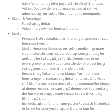
tiden før, under og efter jeg brød alle bånd til Jehovas
Vidner. Det blev der en del materiale ud af som vil
udmønte sig i en række film under dette menupunkt.
Skoler & Foreninger
Foredrag og debat
Video-interview med Beninu Andersen
Medier
Pressearkiv
Pressearkivet er foreløbig suspenderet. Læs
herunder hvorfor.
Medier
Herunder finder du en række medier – primært
videomateriale, som har været brugt som grundlag for
artikler eller indlæg på JVinfo•NU. Denne side er en
oversigt over alt det videomateriale der er blevet brugt i
indlæggene, uden den tilhørende artikel.
Research og Dokumentation
Mange film indeholder
henvisninger til research og dokumentation. Ofte vises
små klip fra større interviews eller dokumentarfilm. Meget
af denne research er samlet på denne side i det omfang
der har været brugt eksternt materiale i artiklerne og
filmene på siden.
Bibliotek: Lukket for anonyme gæster
Research Biblioteket
er lukket for anonyme brugere. Dette er kun for