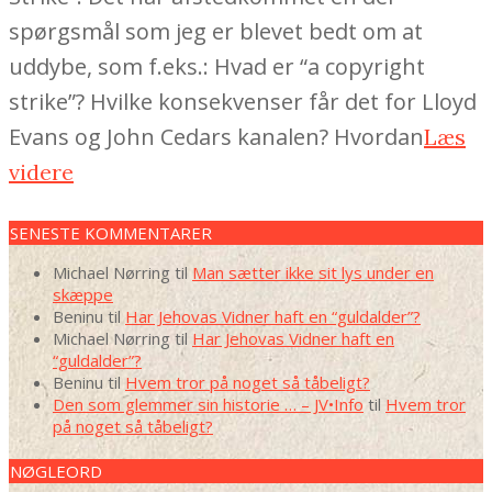
spørgsmål som jeg er blevet bedt om at
uddybe, som f.eks.: Hvad er “a copyright
strike”? Hvilke konsekvenser får det for Lloyd
Evans og John Cedars kanalen? Hvordan
Læs
videre
SENESTE KOMMENTARER
Michael Nørring
til
Man sætter ikke sit lys under en
skæppe
Beninu
til
Har Jehovas Vidner haft en “guldalder”?
Michael Nørring
til
Har Jehovas Vidner haft en
“guldalder”?
Beninu
til
Hvem tror på noget så tåbeligt?
Den som glemmer sin historie … – JV•Info
til
Hvem tror
på noget så tåbeligt?
NØGLEORD