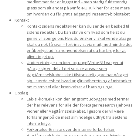
medlemmer der er logget ind – men stadig fuldstændig
gratis som alt andet på JVinfo•NU. Klik her for at se mere
om hvordan du får gratis adgang til research-biblioteket.
Kontakt
Kontakt sidens redaktør
Her kan du sende en besked til
sidens redaktør. Du kan skrive om hvad som helst du
gerne vil spørge om. Hvis du ønsker vi skal vende tilbage
skal du nok få svar – fortrinsvist via mail, med mindre det
er åbenlyst ud fra henvendelsen at du har brug for at
blive ringet op.
Underretninger om børn og unge
JVinfo•NU vælger at
påtage sig en del af det sociale ansvar som
Vagttårnsselskabet ikke i tilstrækkelig grad har påtaget
sig, i særdeleshed hvad angår indberetning af mistanker
om mistrivsel eller krænkelser af børn og unge.
Opslag
Lek•si•kon
Leksikon der langsomt udbygges med termer
der har relevans for alle der foretager research i Jehovas
Vidner eller Vagttårnsselskabet, ligesom der vil være
forklaringer på de mest almindelige udtryk fra sektens
interne lingo.
Forkortelser
En liste over de interne forkortelser
Vagttårnsselskabet bruger om deres egne udgivelser.