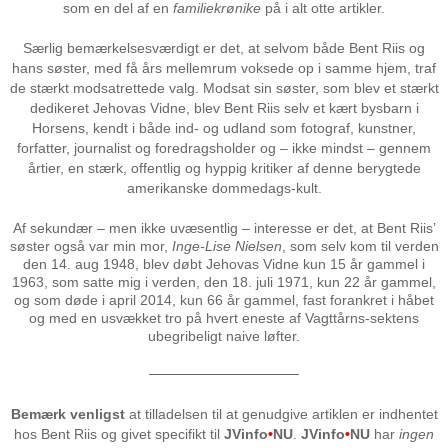
som en del af en
familiekrønike
på i alt otte artikler.
Særlig bemærkelsesværdigt er det, at selvom både Bent Riis og
hans søster, med få års mellemrum voksede op i samme hjem, traf
de stærkt modsatrettede valg. Modsat sin søster, som blev et stærkt
dedikeret Jehovas Vidne, blev Bent Riis selv et kært bysbarn i
Horsens, kendt i både ind- og udland som fotograf, kunstner,
forfatter, journalist og foredragsholder og – ikke mindst – gennem
årtier, en stærk, offentlig og hyppig kritiker af denne berygtede
amerikanske dommedags-kult.
Af sekundær – men ikke uvæsentlig – interesse er det, at Bent Riis’
søster også var min mor,
Inge-Lise Nielsen
, som selv kom til verden
den 14. aug 1948, blev døbt Jehovas Vidne kun 15 år gammel i
1963, som satte mig i verden, den 18. juli 1971, kun 22 år gammel,
og som døde i april 2014, kun 66 år gammel, fast forankret i håbet
og med en usvækket tro på hvert eneste af Vagttårns-sektens
ubegribeligt naive løfter.
───────────────
Bemærk venligst
at tilladelsen til at genudgive artiklen er indhentet
hos Bent Riis og givet specifikt til
JVinfo
•
NU
.
JVinfo
•
NU
har
ingen