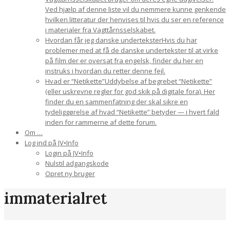
Ved hjælp af denne liste vil du nemmere kunne genkende
hvilken litteratur der henvises til hvis du ser en reference
i materialer fra Vagttårnsselskabet.
Hvordan får jeg danske undertekster
Hvis du har
problemer med at få de danske undertekster til at virke
på film der er oversat fra engelsk, finder du her en
instruks i hvordan du retter denne fejl.
Hvad er “Netikette”
Uddybelse af begrebet “Netikette”
(eller uskrevne regler for god skik på digitale fora). Her
finder du en sammenfatning der skal sikre en
tydeliggørelse af hvad “Netikette” betyder — i hvert fald
inden for rammerne af dette forum.
Om …
Log ind på JV•Info
Login på JV•Info
Nulstil adgangskode
Opret ny bruger
immaterialret