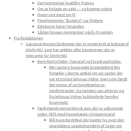
Det hemmelige Vagttårn frigives
Om at forlade en sekt — og komme videre
Hvem ved mest om JV
Plejehjemmets “årstekst” var flottere
Diktatorer ligner hinanden
Sådan bruges mennesker også i JV-sekten
Fra Redaktionen
Gæsteskribenter
Skribenter der er inviteret til at bidrage til
JVinfo•NU, som har artikler eller beretninger der er
relevante for JVinfo•NU
Bent Riis
Forfatter, Fotograf og Foredragsholder.
Min søsters livsprojekt bristede
Bent Riis
fortæller i denne artikel om sin søster der
var et trofast Jehovas Vidne, men som fandt
det meste af sin berettigelse pr.
stedfortræder. Da hendes søn afskrev sig
fra Jehovas Vidner kuldsejlede hendes
livsprojekt.
Fædrelandsvennen
Norsk avis der er udkommet
siden 1875 med hovedsæde i Kristianssand
Blå Kuverter
Artikel der kaster lys over den
skandaløse sagsbehandling af sager om