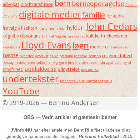
børn
børneopdragelse
advokat
blodtransfusion
Corona
digitale medier
familie
forældre
COVID-19
John Cedars
hykleri
fravalg af sekten
hjælp
homofobi
kognitiv dissonans
kult
kultmekanismer
kritik af Vagttårnsselskabet
Lloyd Evans
løgn
medicin
kvaksalveri
menneskesyn
navne
religionsfrihed
nyheder
opvækst
psyke
pædofili
racisme
religion
retssag
revisionisme
sekten er vigtigere end individet
sexmisbrug af børn
synd
udelukkelse
trosfrihed
udnyttelse
udstødelse
undertekster
undertrykkelse
Vagttårnet
virus
YouTube
© 2919-2026 — Beninu Andersen
OBS — Vedr. artikler af gæsteskribenter
JVinfo
•
NU
har efter aftale med
Bent Riis
fået tilladelse til at
genudgive hans artikel der bragtes i
Horsens Folkeblad
i 2019,