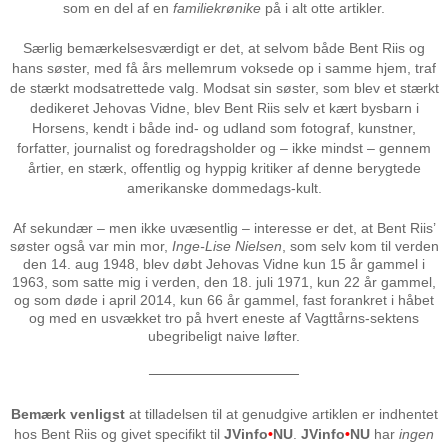
som en del af en
familiekrønike
på i alt otte artikler.
Særlig bemærkelsesværdigt er det, at selvom både Bent Riis og
hans søster, med få års mellemrum voksede op i samme hjem, traf
de stærkt modsatrettede valg. Modsat sin søster, som blev et stærkt
dedikeret Jehovas Vidne, blev Bent Riis selv et kært bysbarn i
Horsens, kendt i både ind- og udland som fotograf, kunstner,
forfatter, journalist og foredragsholder og – ikke mindst – gennem
årtier, en stærk, offentlig og hyppig kritiker af denne berygtede
amerikanske dommedags-kult.
Af sekundær – men ikke uvæsentlig – interesse er det, at Bent Riis’
søster også var min mor,
Inge-Lise Nielsen
, som selv kom til verden
den 14. aug 1948, blev døbt Jehovas Vidne kun 15 år gammel i
1963, som satte mig i verden, den 18. juli 1971, kun 22 år gammel,
og som døde i april 2014, kun 66 år gammel, fast forankret i håbet
og med en usvækket tro på hvert eneste af Vagttårns-sektens
ubegribeligt naive løfter.
───────────────
Bemærk venligst
at tilladelsen til at genudgive artiklen er indhentet
hos Bent Riis og givet specifikt til
JVinfo
•
NU
.
JVinfo
•
NU
har
ingen