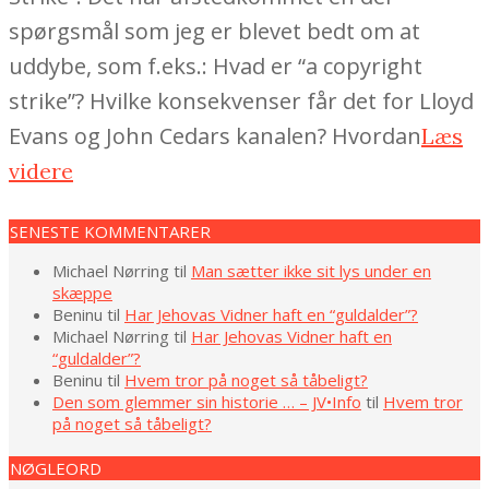
spørgsmål som jeg er blevet bedt om at
uddybe, som f.eks.: Hvad er “a copyright
strike”? Hvilke konsekvenser får det for Lloyd
Evans og John Cedars kanalen? Hvordan
Læs
videre
SENESTE KOMMENTARER
Michael Nørring
til
Man sætter ikke sit lys under en
skæppe
Beninu
til
Har Jehovas Vidner haft en “guldalder”?
Michael Nørring
til
Har Jehovas Vidner haft en
“guldalder”?
Beninu
til
Hvem tror på noget så tåbeligt?
Den som glemmer sin historie … – JV•Info
til
Hvem tror
på noget så tåbeligt?
NØGLEORD