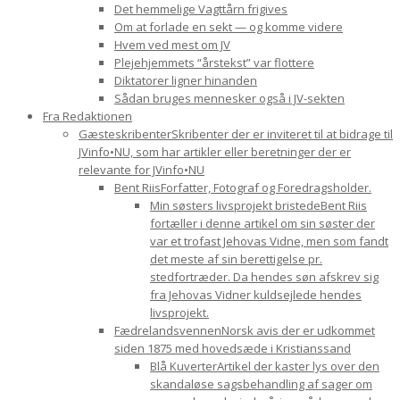
Det hemmelige Vagttårn frigives
Om at forlade en sekt — og komme videre
Hvem ved mest om JV
Plejehjemmets “årstekst” var flottere
Diktatorer ligner hinanden
Sådan bruges mennesker også i JV-sekten
Fra Redaktionen
Gæsteskribenter
Skribenter der er inviteret til at bidrage til
JVinfo•NU, som har artikler eller beretninger der er
relevante for JVinfo•NU
Bent Riis
Forfatter, Fotograf og Foredragsholder.
Min søsters livsprojekt bristede
Bent Riis
fortæller i denne artikel om sin søster der
var et trofast Jehovas Vidne, men som fandt
det meste af sin berettigelse pr.
stedfortræder. Da hendes søn afskrev sig
fra Jehovas Vidner kuldsejlede hendes
livsprojekt.
Fædrelandsvennen
Norsk avis der er udkommet
siden 1875 med hovedsæde i Kristianssand
Blå Kuverter
Artikel der kaster lys over den
skandaløse sagsbehandling af sager om