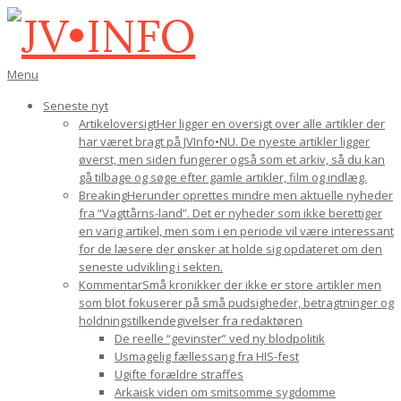
Gå
til
indhold
JV•INFO
Den
Menu
primære
Seneste nyt
navigations-
Artikeloversigt
Her ligger en oversigt over alle artikler der
menu
har været bragt på JVInfo•NU. De nyeste artikler ligger
øverst, men siden fungerer også som et arkiv, så du kan
gå tilbage og søge efter gamle artikler, film og indlæg.
Breaking
Herunder oprettes mindre men aktuelle nyheder
fra “Vagttårns-land”. Det er nyheder som ikke berettiger
en varig artikel, men som i en periode vil være interessant
for de læsere der ønsker at holde sig opdateret om den
seneste udvikling i sekten.
Kommentar
Små kronikker der ikke er store artikler men
som blot fokuserer på små pudsigheder, betragtninger og
holdningstilkendegivelser fra redaktøren
De reelle “gevinster” ved ny blodpolitik
Usmagelig fællessang fra HIS-fest
Ugifte forældre straffes
Arkaisk viden om smitsomme sygdomme