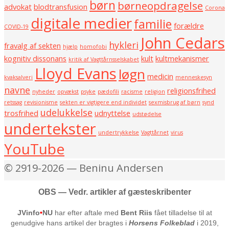
børn
børneopdragelse
advokat
blodtransfusion
Corona
digitale medier
familie
forældre
COVID-19
John Cedars
hykleri
fravalg af sekten
hjælp
homofobi
kognitiv dissonans
kult
kultmekanismer
kritik af Vagttårnsselskabet
Lloyd Evans
løgn
medicin
kvaksalveri
menneskesyn
navne
religionsfrihed
nyheder
opvækst
psyke
pædofili
racisme
religion
retssag
revisionisme
sekten er vigtigere end individet
sexmisbrug af børn
synd
udelukkelse
trosfrihed
udnyttelse
udstødelse
undertekster
undertrykkelse
Vagttårnet
virus
YouTube
© 2919-2026 — Beninu Andersen
OBS — Vedr. artikler af gæsteskribenter
JVinfo
•
NU
har efter aftale med
Bent Riis
fået tilladelse til at
genudgive hans artikel der bragtes i
Horsens Folkeblad
i 2019,