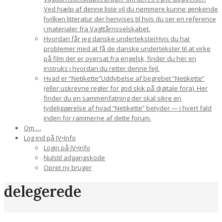
Ved hjælp af denne liste vil du nemmere kunne genkende
hvilken litteratur der henvises til hvis du ser en reference
i materialer fra Vagttårnsselskabet.
Hvordan får jeg danske undertekster
Hvis du har
problemer med at få de danske undertekster til at virke
på film der er oversat fra engelsk, finder du her en
instruks i hvordan du retter denne fejl.
Hvad er “Netikette”
Uddybelse af begrebet “Netikette”
(eller uskrevne regler for god skik på digitale fora). Her
finder du en sammenfatning der skal sikre en
tydeliggørelse af hvad “Netikette” betyder — i hvert fald
inden for rammerne af dette forum.
Om …
Log ind på JV•Info
Login på JV•Info
Nulstil adgangskode
Opret ny bruger
delegerede