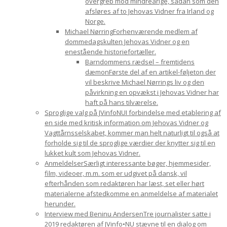
overgreb mod mindreårige, sådan som den
afsløres af to Jehovas Vidner fra Irland og
Norge.
Michael Nørring
Forhenværende medlem af
dommedagskulten Jehovas Vidner og en
enestående historiefortæller.
Barndommens rædsel – fremtidens
dæmon
Første del af en artikel-føljeton der
vil beskrive Michael Nørrings liv og den
påvirkning en opvækst i Jehovas Vidner har
haft på hans tilværelse.
Sproglige valg på JVinfoNU
I forbindelse med etablering af
en side med kritisk information om Jehovas Vidner og
Vagttårnsselskabet, kommer man helt naturligt til også at
forholde sig til de sproglige værdier der knytter sig til en
lukket kult som Jehovas Vidner.
Anmeldelser
Særligt interessante bøger, hjemmesider,
film, videoer, m.m. som er udgivet på dansk, vil
efterhånden som redaktøren har læst, set eller hørt
materialerne afstedkomme en anmeldelse af materialet
herunder.
Interview med Beninu Andersen
Tre journalister satte i
2019 redaktøren af JVinfo•NU stævne til en dialog om