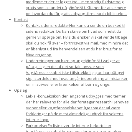
medlemmer der er logget ind – men stadig fuldstændig
gratis som alt andet på JVinfo•NU. Klik her for at se mere
om hvordan du får gratis adgang til research-biblioteket.
Kontakt
Kontakt sidens redaktør
Her kan du sende en besked til
sidens redaktør. Du kan skrive om hvad som helst du
gerne vil spørge om. Hvis du ønsker vi skal vende tilbage
skal du nok få svar – fortrinsvist via mail, med mindre det
er åbenlyst ud fra henvendelsen at du har brug for at
blive ringet op.
Underretninger om børn og unge
JVinfo•NU vælger at
påtage sig en del af det sociale ansvar som
Vagttårnsselskabet ikke i tilstrækkelig grad har påtaget
sig, i særdeleshed hvad angår indberetning af mistanker
om mistrivsel eller krænkelser af børn og unge.
Opslag
Lek•si•kon
Leksikon der langsomt udbygges med termer
der har relevans for alle der foretager research i Jehovas
Vidner eller Vagttårnsselskabet, ligesom der vil være
forklaringer på de mest almindelige udtryk fra sektens
interne lingo.
Forkortelser
En liste over de interne forkortelser
Vagttårnsselskabet bruger om deres egne udgivelser.