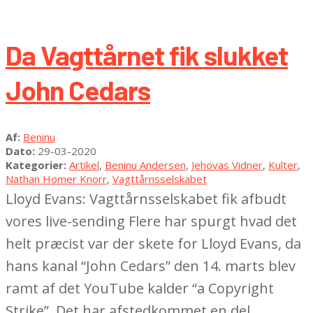
Da Vagttårnet fik slukket
John Cedars
2020-
Af:
Beninu
03-
Dato:
29-03-2020
29
Kategorier:
Artikel
,
Beninu Andersen
,
Jehovas Vidner
,
Kulter
,
Nathan Homer Knorr
,
Vagttårnsselskabet
Lloyd Evans: Vagttårnsselskabet fik afbudt
vores live-sending Flere har spurgt hvad det
helt præcist var der skete for Lloyd Evans, da
hans kanal “John Cedars” den 14. marts blev
ramt af det YouTube kalder “a Copyright
Strike”. Det har afstedkommet en del