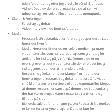
tiden før, under og efter jeg brød alle bånd til Jehovas
Vidner. Det blev der en del materiale ud af som vil
udmønte sig i en række film under dette menupunkt.
Skoler & Foreninger
Foredrag og debat
Video-interview med Beninu Andersen
Medier
Pressearkiv
Pressearkivet er foreløbig suspenderet. Læs
herunder hvorfor.
Medier
Herunder finder du en række medier – primært
videomateriale, som har været brugt som grundlag for
artikler eller indlæg på JVinfo•NU. Denne side er en
oversigt over alt det videomateriale der er blevet brugt i
indlæggene, uden den tilhørende artikel.
Research og Dokumentation
Mange film indeholder
henvisninger til research og dokumentation. Ofte vises
små klip fra større interviews eller dokumentarfilm. Meget
af denne research er samlet på denne side i det omfang
der har været brugt eksternt materiale i artiklerne og
filmene på siden.
Bibliotek: Lukket for anonyme gæster
Research Biblioteket
er lukket for anonyme brugere. Dette er kun for