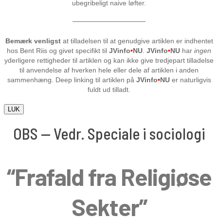
ubegribeligt naive løfter.
───────────────
Bemærk venligst
at tilladelsen til at genudgive artiklen er indhentet
hos Bent Riis og givet specifikt til
JVinfo
•
NU
.
JVinfo
•
NU
har
ingen
yderligere rettigheder til artiklen og kan ikke give tredjepart tilladelse
til anvendelse af hverken hele eller dele af artiklen i anden
sammenhæng. Deep linking til artiklen på
JVinfo
•
NU
er naturligvis
fuldt ud tilladt.
LUK
OBS — Vedr. Speciale i sociologi
“Frafald fra Religiøse
Sekter”