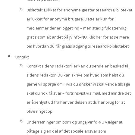
Bibliotek: Lukket for anonyme gæster
Research Biblioteket
er lukket for anonyme brugere. Dette er kun for
medlemmer der er logget ind – men stadig fuldstændig
gratis som alt andet på JVinfo•NU. Klik her for at se mere
om hvordan du får gratis adgang til research-biblioteket.
Kontakt
Kontakt sidens redaktør
Her kan du sende en besked til
sidens redaktør. Du kan skrive om hvad som helst du
gerne vil spørge om. Hvis du ønsker vi skal vende tilbage
skal du nok få svar – fortrinsvist via mail, med mindre det
er åbenlyst ud fra henvendelsen at du har brug for at
blive ringet op.
Underretninger om børn og unge
JVinfo•NU vælger at
påtage sig en del af det sociale ansvar som