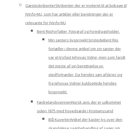
Gæsteskribenter
Skribenter der er inviteret til at bidrage til
JVinfo•NU, som har artikler eller beretninger der er
relevante for JVinfo•NU
Bent Riis
Forfatter, Fotograf og Foredragsholder.
Min søsters livsprojekt bristede
Bent Riis
fortæller i denne artikel om sin søster der
var et trofast Jehovas Vidne, men som fandt
det meste af sin berettigelse pr.
stedfortræder. Da hendes søn afskrev sig
fra Jehovas Vidner kuldsejlede hendes
livsprojekt.
Fædrelandsvennen
Norsk avis der er udkommet
siden 1875 med hovedsæde i Kristianssand
Blå Kuverter
Artikel der kaster lys over den
skandaløse sagsbehandling af sager om