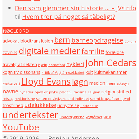
Den som glemmer sin historie … – JV•Info
til
Hvem tror på noget så tåbeligt?
NØGLEORD
børn
børneopdragelse
advokat
blodtransfusion
Corona
digitale medier
familie
forældre
COVID-19
John Cedars
hykleri
fravalg af sekten
hjælp
homofobi
kognitiv dissonans
kult
kultmekanismer
kritik af Vagttårnsselskabet
Lloyd Evans
løgn
medicin
kvaksalveri
menneskesyn
navne
religionsfrihed
nyheder
opvækst
psyke
pædofili
racisme
religion
retssag
revisionisme
sekten er vigtigere end individet
sexmisbrug af børn
synd
udelukkelse
trosfrihed
udnyttelse
udstødelse
undertekster
undertrykkelse
Vagttårnet
virus
YouTube
© 2919-2026 — Beninu Andersen