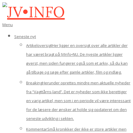
Gå
til
indhold
JV•INFO
Den
Menu
primære
navigations-
Seneste nyt
menu
Artikeloversigt
Her ligger en oversigt over alle artikler der
har været bragt på JVInfo•NU. De nyeste artikler ligger
øverst, men siden fungerer også som et arkiv, så du kan
gå tilbage og søge efter gamle artikler, film og indlæg.
Breaking
Herunder oprettes mindre men aktuelle nyheder
fra “Vagttårns-land”. Det er nyheder som ikke berettiger
en varig artikel, men som i en periode vil være interessant
for de læsere der ønsker at holde sig opdateret om den
seneste udvikling i sekten.
Kommentar
Små kronikker der ikke er store artikler men