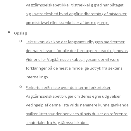
Vagttårnsselskabet ikke i tilstrækkelig grad har påtaget
sig, i særdeleshed hvad angår indberetning af mistanker
om mistrivsel eller krænkelser af børn og unge.
Opslag
Lek•si•kon
Leksikon der langsomt udbygges med termer
der har relevans for alle der foretager research i Jehovas
Vidner eller Vagttårnsselskabet, ligesom der vil være
forklaringer på de mest almindelige udtryk fra sektens
interne lingo.
Forkortelser
En liste over de interne forkortelser
Vagttårnsselskabet bruger om deres egne udgivelser.
Ved hjælp af denne liste vil du nemmere kunne genkende
hvilken litteratur der henvises til hvis du ser en reference
i materialer fra Vagttårnsselskabet.