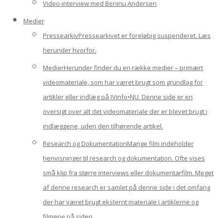
Video-interview med Beninu Andersen
Medier
Pressearkiv
Pressearkivet er foreløbig suspenderet. Læs
herunder hvorfor.
Medier
Herunder finder du en række medier – primært
videomateriale, som har været brugt som grundlag for
artikler eller indlæg på JVinfo•NU. Denne side er en
oversigt over alt det videomateriale der er blevet brugt i
indlæggene, uden den tilhørende artikel.
Research og Dokumentation
Mange film indeholder
henvisninger til research og dokumentation. Ofte vises
små klip fra større interviews eller dokumentarfilm. Meget
af denne research er samlet på denne side i det omfang
der har været brugt eksternt materiale i artiklerne og
filmene på siden.