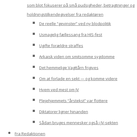
som blot fokuserer på små pudsigheder, betragtninger og
holdningstilkendegivelser fra redaktøren
De reelle “gevinster” ved ny blodpolitik
Usmagelig fællessang fra HIS-fest
Ugifte forældre straffes
Arkaisk viden om smitsomme sygdomme
Det hemmelige Vagttårn frigives
Om at forlade en sekt — og komme videre
Hvem ved mest om JV
Plejehjemmets “årstekst” var flottere
Diktatorer ligner hinanden
Sådan bruges mennesker også i JV-sekten
Fra Redaktionen