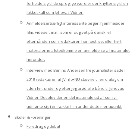
forholde sig til de sproglige værdier der knytter sig til en
lukket kult som Jehovas Vidner.
Anmeldelser
Særligt interessante bøger, hjemmesider,
film, videoer, m.m. som er udgivet på dansk, vil
efterhånden som redaktøren har læst, set eller hørt
materialerne afstedkomme en anmeldelse af materialet
herunder.
Interview med Beninu Andersen
Tre journalister satte i
2019 redaktøren af JVinfo•NU stævne til en dialog om
tiden før, under og efter jeg brød alle bånd til Jehovas
Vidner. Det blev der en del materiale ud af som vil
udmønte sig i en række film under dette menupunkt.
Skoler & Foreninger
Foredrag og debat