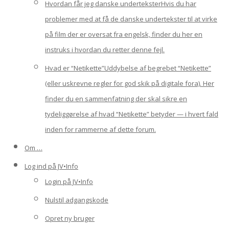
Hvordan får jeg danske undertekster
Hvis du har
problemer med at få de danske undertekster til at virke
på film der er oversat fra engelsk, finder du her en
instruks i hvordan du retter denne fejl.
Hvad er “Netikette”
Uddybelse af begrebet “Netikette”
(eller uskrevne regler for god skik på digitale fora). Her
finder du en sammenfatning der skal sikre en
tydeliggørelse af hvad “Netikette” betyder — i hvert fald
inden for rammerne af dette forum.
Om …
Log ind på JV•Info
Login på JV•Info
Nulstil adgangskode
Opret ny bruger