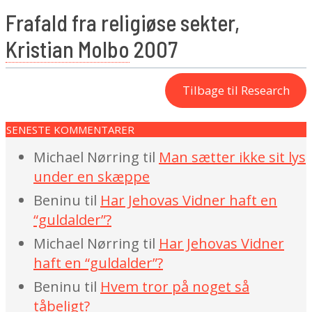
Frafald fra religiøse sekter,
Kristian Molbo
2007
Tilbage til Research
2022-
07-
SENESTE KOMMENTARER
06
Michael Nørring
til
Man sætter ikke sit lys
under en skæppe
Beninu
til
Har Jehovas Vidner haft en
“guldalder”?
Michael Nørring
til
Har Jehovas Vidner
haft en “guldalder”?
Beninu
til
Hvem tror på noget så
tåbeligt?