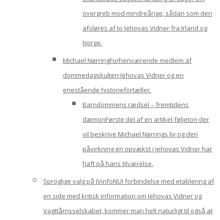
overgreb mod mindreårige, sådan som den
afsløres af to Jehovas Vidner fra Irland og
Norge.
Michael Nørring
Forhenværende medlem af
dommedagskulten Jehovas Vidner og en
enestående historiefortæller.
Barndommens rædsel – fremtidens
dæmon
Første del af en artikel-føljeton der
vil beskrive Michael Nørrings liv og den
påvirkning en opvækst i Jehovas Vidner har
haft på hans tilværelse.
Sproglige valg på JVinfoNU
I forbindelse med etablering af
en side med kritisk information om Jehovas Vidner og
Vagttårnsselskabet, kommer man helt naturligt til også at