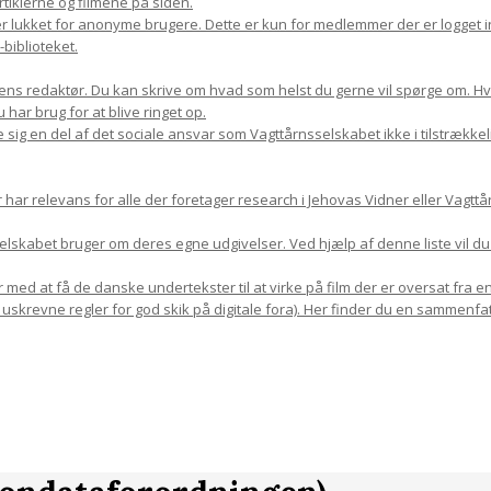
rtiklerne og filmene på siden.
r lukket for anonyme brugere. Dette er kun for medlemmer der er logget in
biblioteket.
ns redaktør. Du kan skrive om hvad som helst du gerne vil spørge om. Hvis 
har brug for at blive ringet op.
 sig en del af det sociale ansvar som Vagttårnsselskabet ikke i tilstrække
r relevans for alle der foretager research i Jehovas Vidner eller Vagttår
sselskabet bruger om deres egne udgivelser. Ved hjælp af denne liste vil d
med at få de danske undertekster til at virke på film der er oversat fra en
 uskrevne regler for god skik på digitale fora). Her finder du en sammenfat