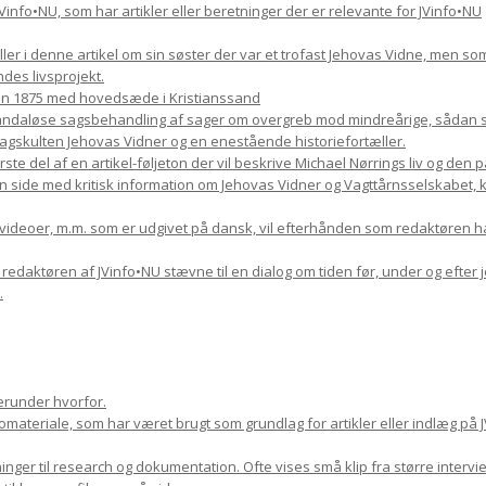
il JVinfo•NU, som har artikler eller beretninger der er relevante for JVinfo•NU
æller i denne artikel om sin søster der var et trofast Jehovas Vidne, men s
des livsprojekt.
en 1875 med hovedsæde i Kristianssand
skandaløse sagsbehandling af sager om overgreb mod mindreårige, sådan so
kulten Jehovas Vidner og en enestående historiefortæller.
rste del af en artikel-føljeton der vil beskrive Michael Nørrings liv og den
n side med kritisk information om Jehovas Vidner og Vagttårnsselskabet, kom
, videoer, m.m. som er udgivet på dansk, vil efterhånden som redaktøren h
9 redaktøren af JVinfo•NU stævne til en dialog om tiden før, under og efter 
.
erunder hvorfor.
ateriale, som har været brugt som grundlag for artikler eller indlæg på J
nger til research og dokumentation. Ofte vises små klip fra større inter