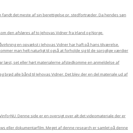
om fandt det meste af sin berettigelse pr. stedfortræder. Da hendes søn
m den afsløres af to Jehovas Vidner fra Irland og Norge.
 påvirkning en opvækst i Jehovas Vidner har haft på hans tilværelse.
mer man helt naturligt til også at forholde sig til de sproglige værdier
ar læst, set eller hørt materialerne afstedkomme en anmeldelse af
jeg brød alle bånd til Jehovas Vidner. Det blev der en del materiale ud af
Vinfo•NU. Denne side er en oversigt over alt det videomateriale der er
views eller dokumentarfilm. Meget af denne research er samlet på denne