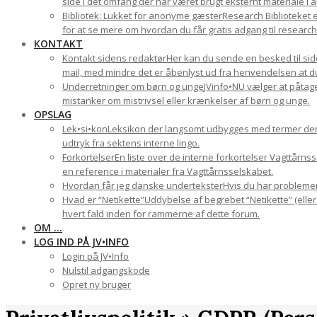
side i det omfang der har været brugt eksternt materiale i a
Bibliotek: Lukket for anonyme gæster
Research Biblioteket e
for at se mere om hvordan du får gratis adgang til research-
KONTAKT
Kontakt sidens redaktør
Her kan du sende en besked til side
mail, med mindre det er åbenlyst ud fra henvendelsen at du 
Underretninger om børn og unge
JVinfo•NU vælger at påtage
mistanker om mistrivsel eller krænkelser af børn og unge.
OPSLAG
Lek•si•kon
Leksikon der langsomt udbygges med termer der ha
udtryk fra sektens interne lingo.
Forkortelser
En liste over de interne forkortelser Vagttårn
en reference i materialer fra Vagttårnsselskabet.
Hvordan får jeg danske undertekster
Hvis du har problemer 
Hvad er “Netikette”
Uddybelse af begrebet “Netikette” (eller
hvert fald inden for rammerne af dette forum.
OM …
LOG IND PÅ JV•INFO
Login på JV•Info
Nulstil adgangskode
Opret ny bruger