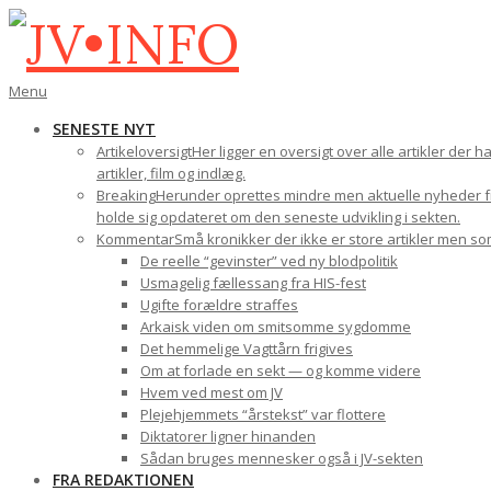
Gå
til
indhold
JV•INFO
Den
Menu
primære
SENESTE NYT
navigations-
Artikeloversigt
Her ligger en oversigt over alle artikler der 
menu
artikler, film og indlæg.
Breaking
Herunder oprettes mindre men aktuelle nyheder fra
holde sig opdateret om den seneste udvikling i sekten.
Kommentar
Små kronikker der ikke er store artikler men s
De reelle “gevinster” ved ny blodpolitik
Usmagelig fællessang fra HIS-fest
Ugifte forældre straffes
Arkaisk viden om smitsomme sygdomme
Det hemmelige Vagttårn frigives
Om at forlade en sekt — og komme videre
Hvem ved mest om JV
Plejehjemmets “årstekst” var flottere
Diktatorer ligner hinanden
Sådan bruges mennesker også i JV-sekten
FRA REDAKTIONEN