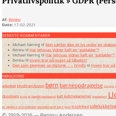
Privatlivspolitik »
GDPR (Pers
Af:
Beninu
Dato:
17-02-2021
2021-
02-
SENESTE KOMMENTARER
17
Michael Nørring
til
Man sætter ikke sit lys under en skæpp
Beninu
til
Har Jehovas Vidner haft en “guldalder”?
Michael Nørring
til
Har Jehovas Vidner haft en “guldalder”?
Beninu
til
Hvem tror på noget så tåbeligt?
Den som glemmer sin historie … – JV•Info
til
Hvem tror på 
NØGLEORD
børn
børneopdragelse
advokat
blodtransfusion
Corona
Ll
dissonans
kult
kultmekanismer
kritik af Vagttårnsselskabet
kvaksalveri
udelukkels
trosfrihed
er vigtigere end individet
sexmisbrug af børn
synd
© 2919-2026 — Beninu Andersen