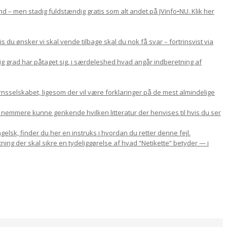
d – men stadig fuldstændig gratis som alt andet på JVinfo•NU. Klik her
du ønsker vi skal vende tilbage skal du nok få svar – fortrinsvist via
lig grad har påtaget sig, i særdeleshed hvad angår indberetning af
nsselskabet, ligesom der vil være forklaringer på de mest almindelige
u nemmere kunne genkende hvilken litteratur der henvises til hvis du ser
gelsk, finder du her en instruks i hvordan du retter denne fejl.
ning der skal sikre en tydeliggørelse af hvad “Netikette” betyder — i