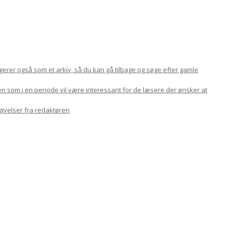
ungerer også som et arkiv, så du kan gå tilbage og søge efter gamle
en som i en periode vil være interessant for de læsere der ønsker at
givelser fra redaktøren