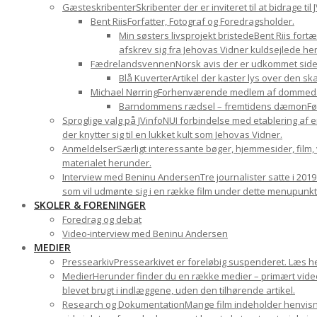
Gæsteskribenter
Skribenter der er inviteret til at bidrage t
Bent Riis
Forfatter, Fotograf og Foredragsholder.
Min søsters livsprojekt bristede
Bent Riis fort
afskrev sig fra Jehovas Vidner kuldsejlede hen
Fædrelandsvennen
Norsk avis der er udkommet sid
Blå Kuverter
Artikel der kaster lys over den 
Michael Nørring
Forhenværende medlem af dommedags
Barndommens rædsel – fremtidens dæmon
Fø
Sproglige valg på JVinfoNU
I forbindelse med etablering af e
der knytter sig til en lukket kult som Jehovas Vidner.
Anmeldelser
Særligt interessante bøger, hjemmesider, film
materialet herunder.
Interview med Beninu Andersen
Tre journalister satte i 201
som vil udmønte sig i en række film under dette menupunkt
SKOLER & FORENINGER
Foredrag og debat
Video-interview med Beninu Andersen
MEDIER
Pressearkiv
Pressearkivet er foreløbig suspenderet. Læs h
Medier
Herunder finder du en række medier – primært videom
blevet brugt i indlæggene, uden den tilhørende artikel.
Research og Dokumentation
Mange film indeholder henvisni