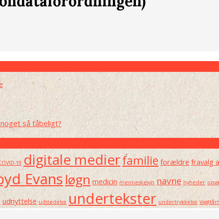
ondataforordningen)
e
noget så tåbeligt?
digitale medier
familie
forældre
fravalg 
COVID-19
oyd Evans
løgn
navne
medicin
menneskesyn
nyheder
opvæ
undertekster
e
udnyttelse
udstødelse
undertrykkelse
Vagttår