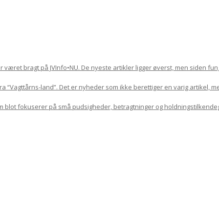
har været bragt på JVInfo•NU. De nyeste artikler ligger øverst, men siden f
 “Vagttårns-land”. Det er nyheder som ikke berettiger en varig artikel, m
om blot fokuserer på små pudsigheder, betragtninger og holdningstilkende