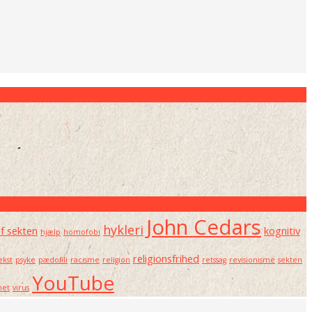
John Cedars
hykleri
af sekten
kognitiv
hjælp
homofobi
religionsfrihed
kst
psyke
pædofili
racisme
religion
retssag
revisionisme
sekten
YouTube
net
virus