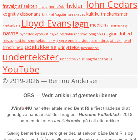
John Cedars
hykleri
fravalg af sekten
hjælp
homofobi
kognitiv dissonans
kult
kultmekanismer
kritik af Vagttårnsselskabet
Lloyd Evans
løgn
medicin
kvaksalveri
menneskesyn
navne
religionsfrihed
nyheder
opvækst
psyke
pædofili
racisme
religion
retssag
revisionisme
sekten er vigtigere end individet
sexmisbrug af børn
synd
udelukkelse
trosfrihed
udnyttelse
udstødelse
undertekster
undertrykkelse
Vagttårnet
virus
YouTube
© 2919-2026 — Beninu Andersen
OBS — Vedr. artikler af gæsteskribenter
JVinfo
•
NU
har efter aftale med
Bent Riis
fået tilladelse til at
genudgive hans artikel der bragtes i
Horsens Folkeblad
i 2019,
som en del af en
familiekrønike
på i alt otte artikler.
Særlig bemærkelsesværdigt er det, at selvom både Bent Riis og
hans søster, med få års mellemrum voksede op i samme hjem, traf