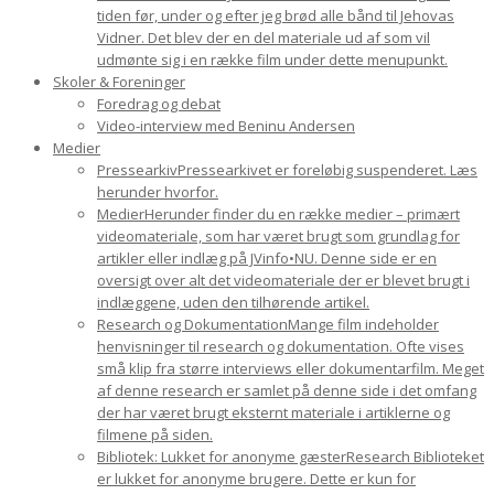
tiden før, under og efter jeg brød alle bånd til Jehovas
Vidner. Det blev der en del materiale ud af som vil
udmønte sig i en række film under dette menupunkt.
Skoler & Foreninger
Foredrag og debat
Video-interview med Beninu Andersen
Medier
Pressearkiv
Pressearkivet er foreløbig suspenderet. Læs
herunder hvorfor.
Medier
Herunder finder du en række medier – primært
videomateriale, som har været brugt som grundlag for
artikler eller indlæg på JVinfo•NU. Denne side er en
oversigt over alt det videomateriale der er blevet brugt i
indlæggene, uden den tilhørende artikel.
Research og Dokumentation
Mange film indeholder
henvisninger til research og dokumentation. Ofte vises
små klip fra større interviews eller dokumentarfilm. Meget
af denne research er samlet på denne side i det omfang
der har været brugt eksternt materiale i artiklerne og
filmene på siden.
Bibliotek: Lukket for anonyme gæster
Research Biblioteket
er lukket for anonyme brugere. Dette er kun for