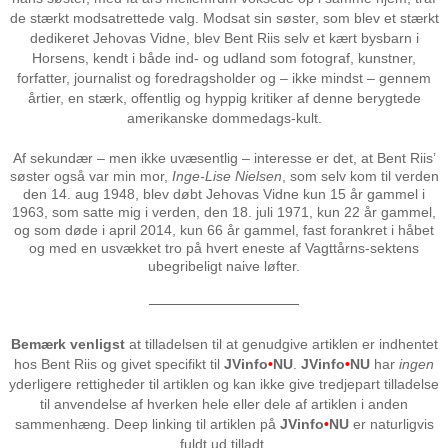
de stærkt modsatrettede valg. Modsat sin søster, som blev et stærkt
dedikeret Jehovas Vidne, blev Bent Riis selv et kært bysbarn i
Horsens, kendt i både ind- og udland som fotograf, kunstner,
forfatter, journalist og foredragsholder og – ikke mindst – gennem
årtier, en stærk, offentlig og hyppig kritiker af denne berygtede
amerikanske dommedags-kult.
Af sekundær – men ikke uvæsentlig – interesse er det, at Bent Riis’
søster også var min mor,
Inge-Lise Nielsen
, som selv kom til verden
den 14. aug 1948, blev døbt Jehovas Vidne kun 15 år gammel i
1963, som satte mig i verden, den 18. juli 1971, kun 22 år gammel,
og som døde i april 2014, kun 66 år gammel, fast forankret i håbet
og med en usvækket tro på hvert eneste af Vagttårns-sektens
ubegribeligt naive løfter.
───────────────
Bemærk venligst
at tilladelsen til at genudgive artiklen er indhentet
hos Bent Riis og givet specifikt til
JVinfo
•
NU
.
JVinfo
•
NU
har
ingen
yderligere rettigheder til artiklen og kan ikke give tredjepart tilladelse
til anvendelse af hverken hele eller dele af artiklen i anden
sammenhæng. Deep linking til artiklen på
JVinfo
•
NU
er naturligvis
fuldt ud tilladt.