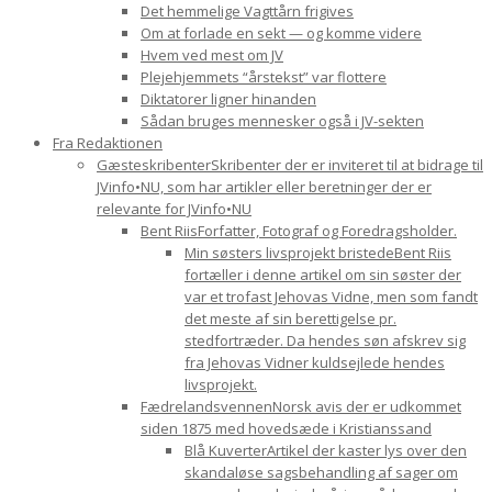
Det hemmelige Vagttårn frigives
Om at forlade en sekt — og komme videre
Hvem ved mest om JV
Plejehjemmets “årstekst” var flottere
Diktatorer ligner hinanden
Sådan bruges mennesker også i JV-sekten
Fra Redaktionen
Gæsteskribenter
Skribenter der er inviteret til at bidrage til
JVinfo•NU, som har artikler eller beretninger der er
relevante for JVinfo•NU
Bent Riis
Forfatter, Fotograf og Foredragsholder.
Min søsters livsprojekt bristede
Bent Riis
fortæller i denne artikel om sin søster der
var et trofast Jehovas Vidne, men som fandt
det meste af sin berettigelse pr.
stedfortræder. Da hendes søn afskrev sig
fra Jehovas Vidner kuldsejlede hendes
livsprojekt.
Fædrelandsvennen
Norsk avis der er udkommet
siden 1875 med hovedsæde i Kristianssand
Blå Kuverter
Artikel der kaster lys over den
skandaløse sagsbehandling af sager om