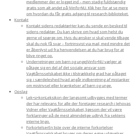
medlemmer der er logget ind – men stadig fuldstændig
gratis som alt andet på JVinfo•NU. Klik her for at se mere
om hvordan du får gratis adgang til research-biblioteket.
Kontakt
Kontakt sidens redaktør
Her kan du sende en besked til
sidens redaktør. Du kan skrive om hvad som helst du
gerne vil spørge om. Hvis du ønsker vi skal vende tilbage
skal du nok få svar – fortrinsvist via mail, med mindre det
er åbenlyst ud fra henvendelsen at du har brug for at
blive ringet op.
Underretninger om børn og unge
JVinfo•NU vælger at
påtage sig en del af det sociale ansvar som
Vagttårnsselskabet ikke i tilstrækkelig grad har påtaget
sig, i særdeleshed hvad angår indberetning af mistanker
om mistrivsel eller krænkelser af børn og unge.
Opslag
Lek•si•kon
Leksikon der langsomt udbygges med termer
der har relevans for alle der foretager research i Jehovas
Vidner eller Vagttårnsselskabet, ligesom der vil være
forklaringer på de mest almindelige udtryk fra sektens
interne lingo.
Forkortelser
En liste over de interne forkortelser
Vagttårnsselskabet bruger om deres egne udgivelser.