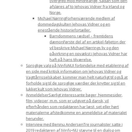
overgreb mod mindreårige, sådan som den
afsløres af to Jehovas Vidner fra Irland og
Norge.
Michael Nørring
Forhenværende medlem af
dommedagskulten Jehovas Vidner og en
enestående historiefortæller.
Barndommens rædsel – fremtidens
dæmon
Første del af en artikel-føljeton der
vil beskrive Michael Nørrings liv og den
påvirkning en opvækst i Jehovas Vidner har
haft på hans tilværelse.
Sproglige valg på JVinfoNU
I forbindelse med etablering af
en side med kritisk information om Jehovas Vidner og
Vagttårnsselskabet, kommer man helt naturligt til også at
forholde sig til de sproglige værdier der knytter sig til en
lukket kult som Jehovas Vidner.
Anmeldelser
Særligt interessante bøger, hjemmesider,
film, videoer, m.m. som er udgivet på dansk, vil
efterhånden som redaktøren har læst, set eller hørt
materialerne afstedkomme en anmeldelse af materialet
herunder.
Interview med Beninu Andersen
Tre journalister satte i
2019 redaktøren af JVinfo•NU stævne til en dialog om