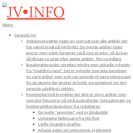
Gå
til
indhold
JV•INFO
Den
Menu
primære
Seneste nyt
navigations-
Artikeloversigt
Her ligger en oversigt over alle artikler der
menu
har været bragt på JVInfo•NU. De nyeste artikler ligger
øverst, men siden fungerer også som et arkiv, så du kan
gå tilbage og søge efter gamle artikler, film og indlæg.
Breaking
Herunder oprettes mindre men aktuelle nyheder
fra “Vagttårns-land”. Det er nyheder som ikke berettiger
en varig artikel, men som i en periode vil være interessant
for de læsere der ønsker at holde sig opdateret om den
seneste udvikling i sekten.
Kommentar
Små kronikker der ikke er store artikler men
som blot fokuserer på små pudsigheder, betragtninger og
holdningstilkendegivelser fra redaktøren
De reelle “gevinster” ved ny blodpolitik
Usmagelig fællessang fra HIS-fest
Ugifte forældre straffes
Arkaisk viden om smitsomme sygdomme