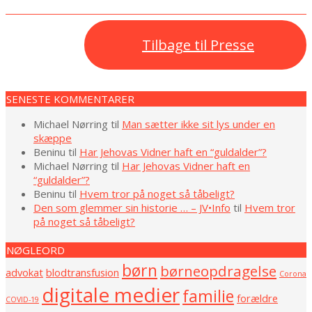
Tilbage til Presse
2024-
SENESTE KOMMENTARER
10-
26
Michael Nørring
til
Man sætter ikke sit lys under en
skæppe
Beninu
til
Har Jehovas Vidner haft en “guldalder”?
Michael Nørring
til
Har Jehovas Vidner haft en
“guldalder”?
Beninu
til
Hvem tror på noget så tåbeligt?
Den som glemmer sin historie … – JV•Info
til
Hvem tror
på noget så tåbeligt?
NØGLEORD
børn
børneopdragelse
advokat
blodtransfusion
Corona
digitale medier
familie
forældre
COVID-19