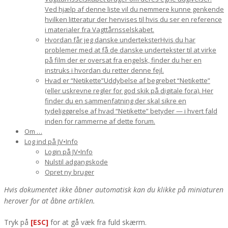
Ved hjælp af denne liste vil du nemmere kunne genkende
hvilken litteratur der henvises til hvis du ser en reference
i materialer fra Vagttårnsselskabet.
Hvordan får jeg danske undertekster
Hvis du har
problemer med at få de danske undertekster til at virke
på film der er oversat fra engelsk, finder du her en
instruks i hvordan du retter denne fejl.
Hvad er “Netikette”
Uddybelse af begrebet “Netikette”
(eller uskrevne regler for god skik på digitale fora). Her
finder du en sammenfatning der skal sikre en
tydeliggørelse af hvad “Netikette” betyder — i hvert fald
inden for rammerne af dette forum.
Om …
Log ind på JV•Info
Login på JV•Info
Nulstil adgangskode
Opret ny bruger
Hvis dokumentet ikke åbner automatisk kan du klikke på miniaturen
herover for at åbne artiklen.
Tryk på
[ESC]
for at gå væk fra fuld skærm.