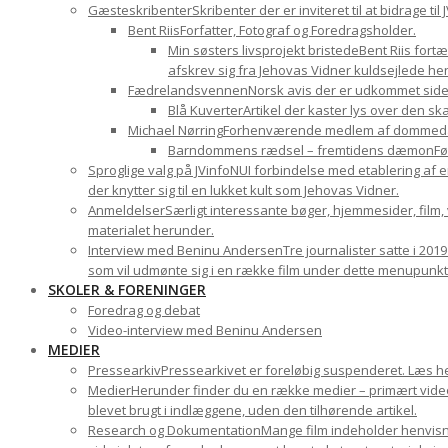
Gæsteskribenter
Skribenter der er inviteret til at bidrage t
Bent Riis
Forfatter, Fotograf og Foredragsholder.
Min søsters livsprojekt bristede
Bent Riis fort
afskrev sig fra Jehovas Vidner kuldsejlede hen
Fædrelandsvennen
Norsk avis der er udkommet sid
Blå Kuverter
Artikel der kaster lys over den 
Michael Nørring
Forhenværende medlem af dommedags
Barndommens rædsel – fremtidens dæmon
Fø
Sproglige valg på JVinfoNU
I forbindelse med etablering af e
der knytter sig til en lukket kult som Jehovas Vidner.
Anmeldelser
Særligt interessante bøger, hjemmesider, film
materialet herunder.
Interview med Beninu Andersen
Tre journalister satte i 201
som vil udmønte sig i en række film under dette menupunkt
SKOLER & FORENINGER
Foredrag og debat
Video-interview med Beninu Andersen
MEDIER
Pressearkiv
Pressearkivet er foreløbig suspenderet. Læs h
Medier
Herunder finder du en række medier – primært videom
blevet brugt i indlæggene, uden den tilhørende artikel.
Research og Dokumentation
Mange film indeholder henvisni