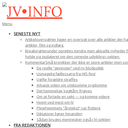
Gå
til
indhold
JV•INFO
Den
Menu
primære
SENESTE NYT
navigations-
Artikeloversigt
Her ligger en oversigt over alle artikler der 
menu
artikler, film og indlæg.
Breaking
Herunder oprettes mindre men aktuelle nyheder fra
holde sig opdateret om den seneste udvikling i sekten.
Kommentar
Små kronikker der ikke er store artikler men s
De reelle “gevinster” ved ny blodpolitik
Usmagelig fællessang fra HIS-fest
Ugifte forældre straffes
Arkaisk viden om smitsomme sygdomme
Det hemmelige Vagttårn frigives
Om at forlade en sekt — og komme videre
Hvem ved mest om JV
Plejehjemmets “årstekst” var flottere
Diktatorer ligner hinanden
Sådan bruges mennesker også i JV-sekten
FRA REDAKTIONEN