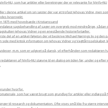
il JVinfo•NU, som har artikler eller beretninger der er relevante for JVinfo•NU
æller i denne artikel om sin søster der var et trofast Jehovas Vidne, men s
des livsprojekt.
en 1875 med hovedsæde i Kristianssand
skandaløse sagsbehandling af sager om overgreb mod mindreårige, sådan so
kulten Jehovas Vidner og en enestående historiefortæller.
rste del af en artikel-føljeton der vil beskrive Michael Nørrings liv og den
n side med kritisk information om Jehovas Vidner og Vagttårnsselskabet, kom
, videoer, m.m. som er udgivet på dansk, vil efterhånden som redaktøren h
9 redaktøren af JVinfo•NU stævne til en dialog om tiden før, under og efter 
.
erunder hvorfor.
ateriale, som har været brugt som grundlag for artikler eller indlæg på J
nger til research og dokumentation. Ofte vises små klip fra større inter