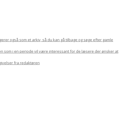
ungerer også som et arkiv, så du kan gå tilbage og søge efter gamle
en som i en periode vil være interessant for de læsere der ønsker at
givelser fra redaktøren