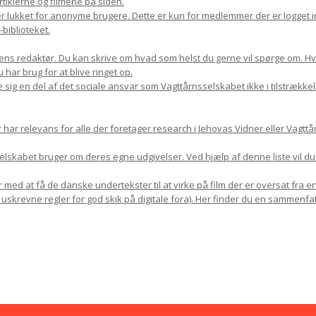
rtiklerne og filmene på siden.
r lukket for anonyme brugere. Dette er kun for medlemmer der er logget in
biblioteket.
ns redaktør. Du kan skrive om hvad som helst du gerne vil spørge om. Hvis 
har brug for at blive ringet op.
 sig en del af det sociale ansvar som Vagttårnsselskabet ikke i tilstrække
r relevans for alle der foretager research i Jehovas Vidner eller Vagttår
sselskabet bruger om deres egne udgivelser. Ved hjælp af denne liste vil d
med at få de danske undertekster til at virke på film der er oversat fra en
 uskrevne regler for god skik på digitale fora). Her finder du en sammenfat