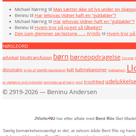
03-
29
Michael Nørring
til
Man sætter ikke sit lys under en skæpp
Beninu
til
Har Jehovas Vidner haft en “guldalder”?
Michael Nørring
til
Har Jehovas Vidner haft en “guldalder”?
Beninu
til
Hvem tror på noget så tåbeligt?
Den som glemmer sin historie … – JV•Info
til
Hvem tror på 
NØGLEORD
børn
børneopdragelse
advokat
blodtransfusion
Corona
Ll
dissonans
kult
kultmekanismer
kritik af Vagttårnsselskabet
kvaksalveri
udelukkels
trosfrihed
er vigtigere end individet
sexmisbrug af børn
synd
© 2919-2026 — Beninu Andersen
JVinfo
•
NU
har efter aftale med
Bent Riis
fået tillad
Særlig bemærkelsesværdigt er det, at selvom både Bent Riis og hans 