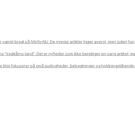
har været bragt på JVInfo•NU. De nyeste artikler ligger øverst, men siden f
 “Vagttårns-land”. Det er nyheder som ikke berettiger en varig artikel, m
om blot fokuserer på små pudsigheder, betragtninger og holdningstilkende