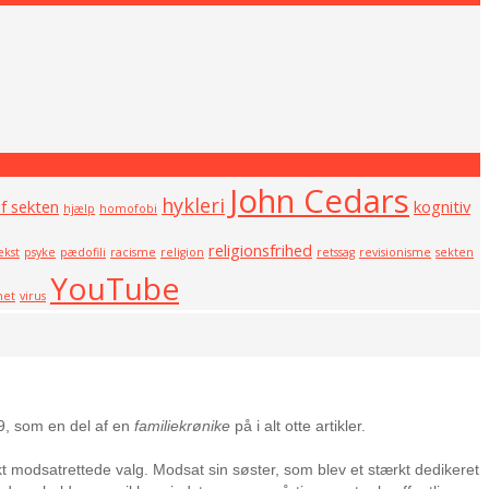
John Cedars
hykleri
af sekten
kognitiv
hjælp
homofobi
religionsfrihed
kst
psyke
pædofili
racisme
religion
retssag
revisionisme
sekten
YouTube
net
virus
9, som en del af en
familiekrønike
på i alt otte artikler.
 modsatrettede valg. Modsat sin søster, som blev et stærkt dedikeret