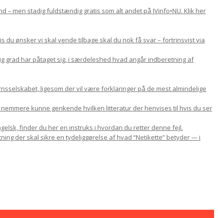
d – men stadig fuldstændig gratis som alt andet på JVinfo•NU. Klik her
du ønsker vi skal vende tilbage skal du nok få svar – fortrinsvist via
lig grad har påtaget sig, i særdeleshed hvad angår indberetning af
nsselskabet, ligesom der vil være forklaringer på de mest almindelige
u nemmere kunne genkende hvilken litteratur der henvises til hvis du ser
gelsk, finder du her en instruks i hvordan du retter denne fejl.
ning der skal sikre en tydeliggørelse af hvad “Netikette” betyder — i