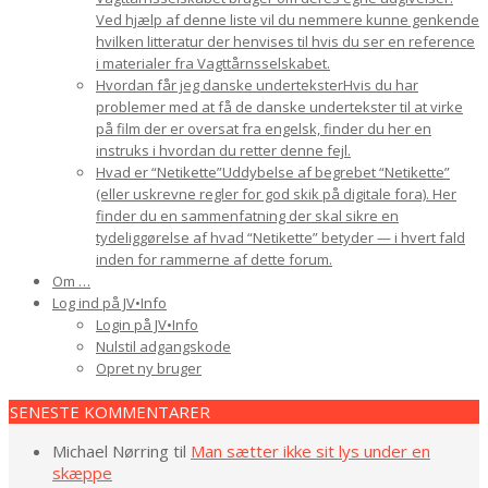
Ved hjælp af denne liste vil du nemmere kunne genkende
hvilken litteratur der henvises til hvis du ser en reference
i materialer fra Vagttårnsselskabet.
Hvordan får jeg danske undertekster
Hvis du har
problemer med at få de danske undertekster til at virke
på film der er oversat fra engelsk, finder du her en
instruks i hvordan du retter denne fejl.
Hvad er “Netikette”
Uddybelse af begrebet “Netikette”
(eller uskrevne regler for god skik på digitale fora). Her
finder du en sammenfatning der skal sikre en
tydeliggørelse af hvad “Netikette” betyder — i hvert fald
inden for rammerne af dette forum.
Om …
Log ind på JV•Info
Login på JV•Info
Nulstil adgangskode
Opret ny bruger
2025-
SENESTE KOMMENTARER
03-
29
Michael Nørring
til
Man sætter ikke sit lys under en
skæppe