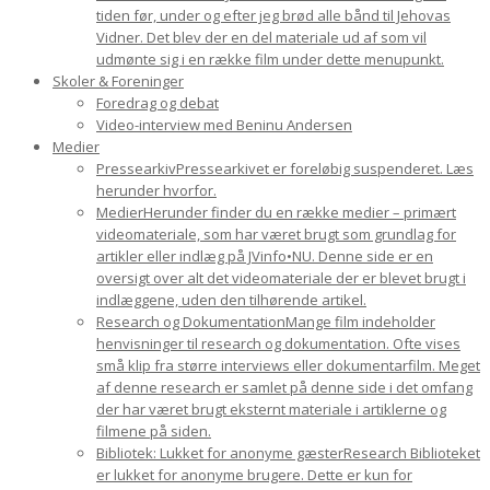
tiden før, under og efter jeg brød alle bånd til Jehovas
Vidner. Det blev der en del materiale ud af som vil
udmønte sig i en række film under dette menupunkt.
Skoler & Foreninger
Foredrag og debat
Video-interview med Beninu Andersen
Medier
Pressearkiv
Pressearkivet er foreløbig suspenderet. Læs
herunder hvorfor.
Medier
Herunder finder du en række medier – primært
videomateriale, som har været brugt som grundlag for
artikler eller indlæg på JVinfo•NU. Denne side er en
oversigt over alt det videomateriale der er blevet brugt i
indlæggene, uden den tilhørende artikel.
Research og Dokumentation
Mange film indeholder
henvisninger til research og dokumentation. Ofte vises
små klip fra større interviews eller dokumentarfilm. Meget
af denne research er samlet på denne side i det omfang
der har været brugt eksternt materiale i artiklerne og
filmene på siden.
Bibliotek: Lukket for anonyme gæster
Research Biblioteket
er lukket for anonyme brugere. Dette er kun for