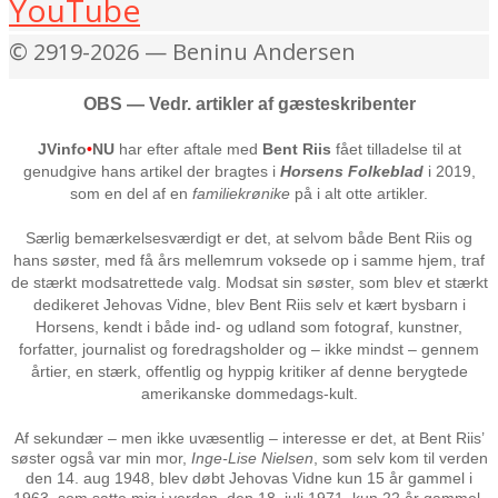
YouTube
© 2919-2026 — Beninu Andersen
OBS — Vedr. artikler af gæsteskribenter
JVinfo
•
NU
har efter aftale med
Bent Riis
fået tilladelse til at
genudgive hans artikel der bragtes i
Horsens Folkeblad
i 2019,
som en del af en
familiekrønike
på i alt otte artikler.
Særlig bemærkelsesværdigt er det, at selvom både Bent Riis og
hans søster, med få års mellemrum voksede op i samme hjem, traf
de stærkt modsatrettede valg. Modsat sin søster, som blev et stærkt
dedikeret Jehovas Vidne, blev Bent Riis selv et kært bysbarn i
Horsens, kendt i både ind- og udland som fotograf, kunstner,
forfatter, journalist og foredragsholder og – ikke mindst – gennem
årtier, en stærk, offentlig og hyppig kritiker af denne berygtede
amerikanske dommedags-kult.
Af sekundær – men ikke uvæsentlig – interesse er det, at Bent Riis’
søster også var min mor,
Inge-Lise Nielsen
, som selv kom til verden
den 14. aug 1948, blev døbt Jehovas Vidne kun 15 år gammel i