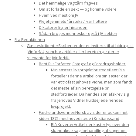
Det hemmelige Vagttårn frigives
Om at forlade en sekt — og komme videre
Hvem ved mest om JV
Plejehjemmets “årstekst” var flottere
Diktatorer ligner hinanden
Sådan bruges mennesker også i JV-sekten
Fra Redaktionen
Gæsteskribenter
Skribenter der er inviteret til at bidrage til
JVinfo•NU, som har artikler eller beretninger der er
relevante for JVinfo•NU
Bent Riis
Forfatter, Fotograf og Foredragsholder.
Min søsters livsprojekt bristede
Bent Riis
fortæller i denne artikel om sin søster der
var et trofast Jehovas Vidne, men som fandt
det meste af sin berettigelse pr.
stedfortræder. Da hendes søn afskrev sig
fra Jehovas Vidner kuldsejlede hendes
livsprojekt.
Fædrelandsvennen
Norsk avis der er udkommet
siden 1875 med hovedsæde i Kristianssand
Blå Kuverter
Artikel der kaster lys over den
skandaløse sagsbehandling af sager om