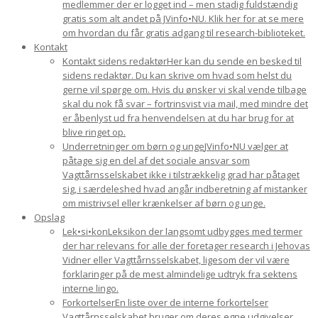
medlemmer der er logget ind – men stadig fuldstændig
gratis som alt andet på JVinfo•NU. Klik her for at se mere
om hvordan du får gratis adgang til research-biblioteket.
Kontakt
Kontakt sidens redaktør
Her kan du sende en besked til
sidens redaktør. Du kan skrive om hvad som helst du
gerne vil spørge om. Hvis du ønsker vi skal vende tilbage
skal du nok få svar – fortrinsvist via mail, med mindre det
er åbenlyst ud fra henvendelsen at du har brug for at
blive ringet op.
Underretninger om børn og unge
JVinfo•NU vælger at
påtage sig en del af det sociale ansvar som
Vagttårnsselskabet ikke i tilstrækkelig grad har påtaget
sig, i særdeleshed hvad angår indberetning af mistanker
om mistrivsel eller krænkelser af børn og unge.
Opslag
Lek•si•kon
Leksikon der langsomt udbygges med termer
der har relevans for alle der foretager research i Jehovas
Vidner eller Vagttårnsselskabet, ligesom der vil være
forklaringer på de mest almindelige udtryk fra sektens
interne lingo.
Forkortelser
En liste over de interne forkortelser
Vagttårnsselskabet bruger om deres egne udgivelser.