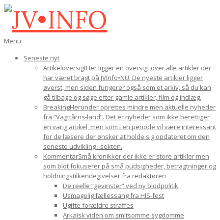
Gå
til
indhold
JV•INFO
Den
Menu
primære
Seneste nyt
navigations-
Artikeloversigt
Her ligger en oversigt over alle artikler der
menu
har været bragt på JVInfo•NU. De nyeste artikler ligger
øverst, men siden fungerer også som et arkiv, så du kan
gå tilbage og søge efter gamle artikler, film og indlæg.
Breaking
Herunder oprettes mindre men aktuelle nyheder
fra “Vagttårns-land”. Det er nyheder som ikke berettiger
en varig artikel, men som i en periode vil være interessant
for de læsere der ønsker at holde sig opdateret om den
seneste udvikling i sekten.
Kommentar
Små kronikker der ikke er store artikler men
som blot fokuserer på små pudsigheder, betragtninger og
holdningstilkendegivelser fra redaktøren
De reelle “gevinster” ved ny blodpolitik
Usmagelig fællessang fra HIS-fest
Ugifte forældre straffes
Arkaisk viden om smitsomme sygdomme