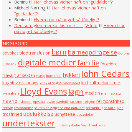
Beninu
til
Har Jehovas Vidner haft en “guldalder”?
Michael Nørring
til
Har Jehovas Vidner haft en
“guldalder”?
Beninu
til
Hvem tror på noget så tåbeligt?
Den som glemmer sin historie … – JV•Info
til
Hvem tror
på noget så tåbeligt?
NØGLEORD
børn
børneopdragelse
advokat
blodtransfusion
Corona
digitale medier
familie
forældre
COVID-19
John Cedars
hykleri
fravalg af sekten
hjælp
homofobi
kognitiv dissonans
kult
kultmekanismer
kritik af Vagttårnsselskabet
Lloyd Evans
løgn
medicin
kvaksalveri
menneskesyn
navne
religionsfrihed
nyheder
opvækst
psyke
pædofili
racisme
religion
retssag
revisionisme
sekten er vigtigere end individet
sexmisbrug af børn
synd
udelukkelse
trosfrihed
udnyttelse
udstødelse
undertekster
undertrykkelse
Vagttårnet
virus