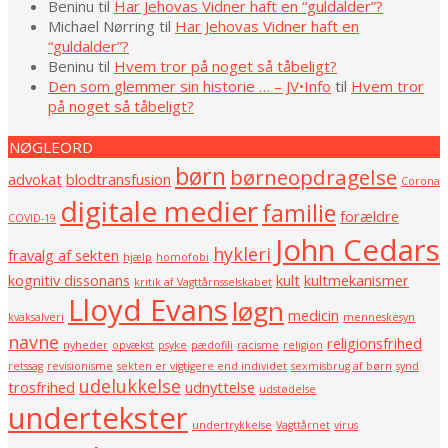
Beninu
til
Har Jehovas Vidner haft en “guldalder”?
Michael Nørring
til
Har Jehovas Vidner haft en
“guldalder”?
Beninu
til
Hvem tror på noget så tåbeligt?
Den som glemmer sin historie … – JV•Info
til
Hvem tror
på noget så tåbeligt?
NØGLEORD
børn
børneopdragelse
advokat
blodtransfusion
Corona
digitale medier
familie
forældre
COVID-19
John Cedars
hykleri
fravalg af sekten
hjælp
homofobi
kognitiv dissonans
kult
kultmekanismer
kritik af Vagttårnsselskabet
Lloyd Evans
løgn
medicin
kvaksalveri
menneskesyn
navne
religionsfrihed
nyheder
opvækst
psyke
pædofili
racisme
religion
retssag
revisionisme
sekten er vigtigere end individet
sexmisbrug af børn
synd
udelukkelse
trosfrihed
udnyttelse
udstødelse
undertekster
undertrykkelse
Vagttårnet
virus