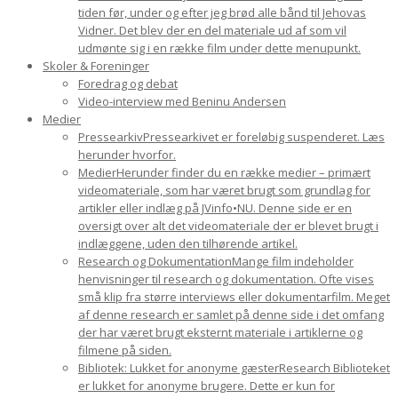
tiden før, under og efter jeg brød alle bånd til Jehovas
Vidner. Det blev der en del materiale ud af som vil
udmønte sig i en række film under dette menupunkt.
Skoler & Foreninger
Foredrag og debat
Video-interview med Beninu Andersen
Medier
Pressearkiv
Pressearkivet er foreløbig suspenderet. Læs
herunder hvorfor.
Medier
Herunder finder du en række medier – primært
videomateriale, som har været brugt som grundlag for
artikler eller indlæg på JVinfo•NU. Denne side er en
oversigt over alt det videomateriale der er blevet brugt i
indlæggene, uden den tilhørende artikel.
Research og Dokumentation
Mange film indeholder
henvisninger til research og dokumentation. Ofte vises
små klip fra større interviews eller dokumentarfilm. Meget
af denne research er samlet på denne side i det omfang
der har været brugt eksternt materiale i artiklerne og
filmene på siden.
Bibliotek: Lukket for anonyme gæster
Research Biblioteket
er lukket for anonyme brugere. Dette er kun for