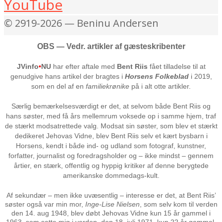
YouTube
© 2919-2026 — Beninu Andersen
OBS — Vedr. artikler af gæsteskribenter
JVinfo
•
NU
har efter aftale med
Bent Riis
fået tilladelse til at
genudgive hans artikel der bragtes i
Horsens Folkeblad
i 2019,
som en del af en
familiekrønike
på i alt otte artikler.
Særlig bemærkelsesværdigt er det, at selvom både Bent Riis og
hans søster, med få års mellemrum voksede op i samme hjem, traf
de stærkt modsatrettede valg. Modsat sin søster, som blev et stærkt
dedikeret Jehovas Vidne, blev Bent Riis selv et kært bysbarn i
Horsens, kendt i både ind- og udland som fotograf, kunstner,
forfatter, journalist og foredragsholder og – ikke mindst – gennem
årtier, en stærk, offentlig og hyppig kritiker af denne berygtede
amerikanske dommedags-kult.
Af sekundær – men ikke uvæsentlig – interesse er det, at Bent Riis’
søster også var min mor,
Inge-Lise Nielsen
, som selv kom til verden
den 14. aug 1948, blev døbt Jehovas Vidne kun 15 år gammel i