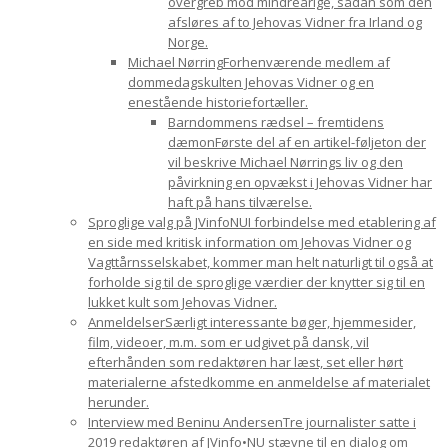
overgreb mod mindreårige, sådan som den
afsløres af to Jehovas Vidner fra Irland og
Norge.
Michael Nørring
Forhenværende medlem af
dommedagskulten Jehovas Vidner og en
enestående historiefortæller.
Barndommens rædsel – fremtidens
dæmon
Første del af en artikel-føljeton der
vil beskrive Michael Nørrings liv og den
påvirkning en opvækst i Jehovas Vidner har
haft på hans tilværelse.
Sproglige valg på JVinfoNU
I forbindelse med etablering af
en side med kritisk information om Jehovas Vidner og
Vagttårnsselskabet, kommer man helt naturligt til også at
forholde sig til de sproglige værdier der knytter sig til en
lukket kult som Jehovas Vidner.
Anmeldelser
Særligt interessante bøger, hjemmesider,
film, videoer, m.m. som er udgivet på dansk, vil
efterhånden som redaktøren har læst, set eller hørt
materialerne afstedkomme en anmeldelse af materialet
herunder.
Interview med Beninu Andersen
Tre journalister satte i
2019 redaktøren af JVinfo•NU stævne til en dialog om