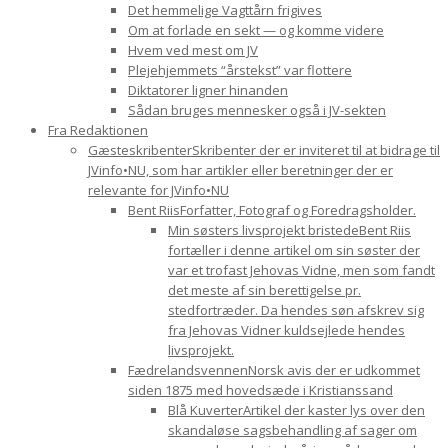
Det hemmelige Vagttårn frigives
Om at forlade en sekt — og komme videre
Hvem ved mest om JV
Plejehjemmets “årstekst” var flottere
Diktatorer ligner hinanden
Sådan bruges mennesker også i JV-sekten
Fra Redaktionen
Gæsteskribenter
Skribenter der er inviteret til at bidrage til
JVinfo•NU, som har artikler eller beretninger der er
relevante for JVinfo•NU
Bent Riis
Forfatter, Fotograf og Foredragsholder.
Min søsters livsprojekt bristede
Bent Riis
fortæller i denne artikel om sin søster der
var et trofast Jehovas Vidne, men som fandt
det meste af sin berettigelse pr.
stedfortræder. Da hendes søn afskrev sig
fra Jehovas Vidner kuldsejlede hendes
livsprojekt.
Fædrelandsvennen
Norsk avis der er udkommet
siden 1875 med hovedsæde i Kristianssand
Blå Kuverter
Artikel der kaster lys over den
skandaløse sagsbehandling af sager om