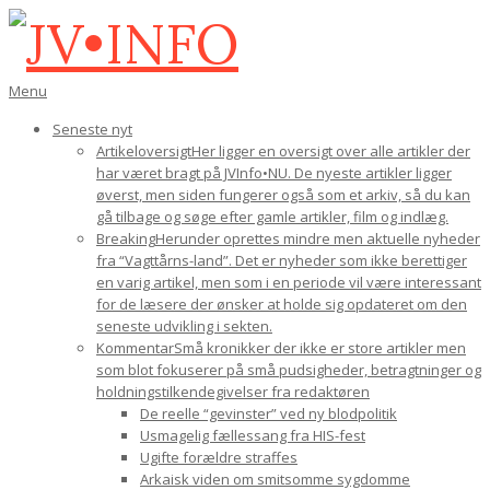
Gå
til
indhold
JV•INFO
Den
Menu
primære
Seneste nyt
navigations-
Artikeloversigt
Her ligger en oversigt over alle artikler der
menu
har været bragt på JVInfo•NU. De nyeste artikler ligger
øverst, men siden fungerer også som et arkiv, så du kan
gå tilbage og søge efter gamle artikler, film og indlæg.
Breaking
Herunder oprettes mindre men aktuelle nyheder
fra “Vagttårns-land”. Det er nyheder som ikke berettiger
en varig artikel, men som i en periode vil være interessant
for de læsere der ønsker at holde sig opdateret om den
seneste udvikling i sekten.
Kommentar
Små kronikker der ikke er store artikler men
som blot fokuserer på små pudsigheder, betragtninger og
holdningstilkendegivelser fra redaktøren
De reelle “gevinster” ved ny blodpolitik
Usmagelig fællessang fra HIS-fest
Ugifte forældre straffes
Arkaisk viden om smitsomme sygdomme