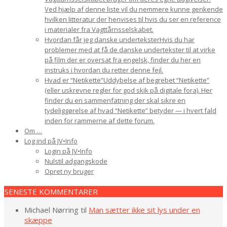
Ved hjælp af denne liste vil du nemmere kunne genkende
hvilken litteratur der henvises til hvis du ser en reference
i materialer fra Vagttårnsselskabet.
Hvordan får jeg danske undertekster
Hvis du har
problemer med at få de danske undertekster til at virke
på film der er oversat fra engelsk, finder du her en
instruks i hvordan du retter denne fejl.
Hvad er “Netikette”
Uddybelse af begrebet “Netikette”
(eller uskrevne regler for god skik på digitale fora). Her
finder du en sammenfatning der skal sikre en
tydeliggørelse af hvad “Netikette” betyder — i hvert fald
inden for rammerne af dette forum.
Om …
Log ind på JV•Info
Login på JV•Info
Nulstil adgangskode
Opret ny bruger
2022-
SENESTE KOMMENTARER
08-
21
Michael Nørring
til
Man sætter ikke sit lys under en
skæppe