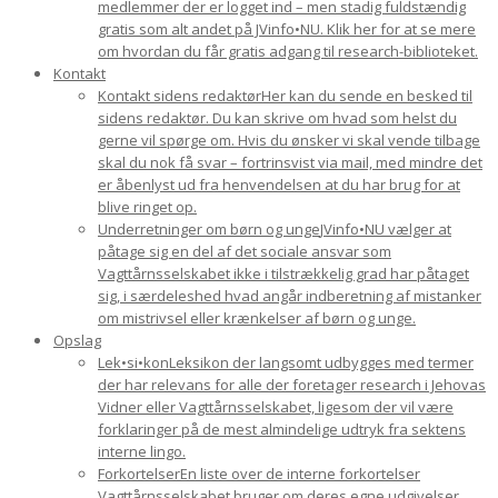
medlemmer der er logget ind – men stadig fuldstændig
gratis som alt andet på JVinfo•NU. Klik her for at se mere
om hvordan du får gratis adgang til research-biblioteket.
Kontakt
Kontakt sidens redaktør
Her kan du sende en besked til
sidens redaktør. Du kan skrive om hvad som helst du
gerne vil spørge om. Hvis du ønsker vi skal vende tilbage
skal du nok få svar – fortrinsvist via mail, med mindre det
er åbenlyst ud fra henvendelsen at du har brug for at
blive ringet op.
Underretninger om børn og unge
JVinfo•NU vælger at
påtage sig en del af det sociale ansvar som
Vagttårnsselskabet ikke i tilstrækkelig grad har påtaget
sig, i særdeleshed hvad angår indberetning af mistanker
om mistrivsel eller krænkelser af børn og unge.
Opslag
Lek•si•kon
Leksikon der langsomt udbygges med termer
der har relevans for alle der foretager research i Jehovas
Vidner eller Vagttårnsselskabet, ligesom der vil være
forklaringer på de mest almindelige udtryk fra sektens
interne lingo.
Forkortelser
En liste over de interne forkortelser
Vagttårnsselskabet bruger om deres egne udgivelser.